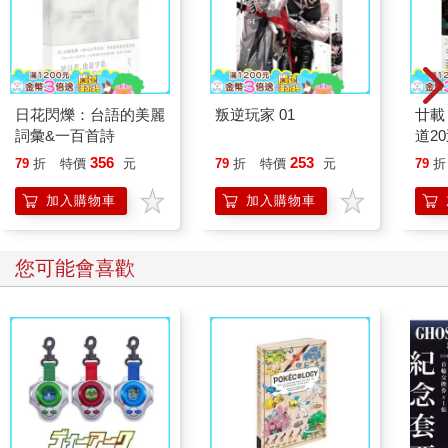
日花閃爍：台語的美麗
叛逆玩家 01
廿載
詞彙&一百首詩
道2
356
253
79
折
特價
元
79
折
特價
元
79
折
加入購物車
加入購物車
您可能會喜歡