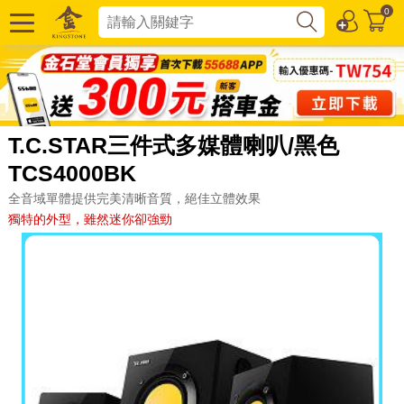
0
T.C.STAR三件式多媒體喇叭/黑色
TCS4000BK
全音域單體提供完美清晰音質，絕佳立體效果
獨特的外型，雖然迷你卻強勁