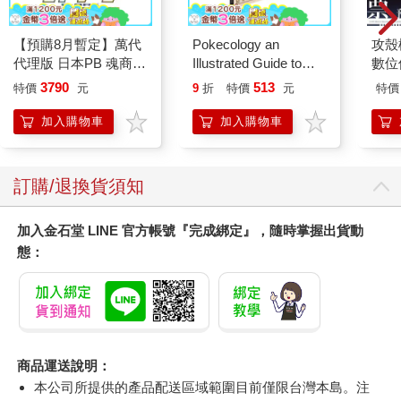
【預購8月暫定】萬代
Pokecology an
攻殼機
代理版 日本PB 魂商店
Illustrated Guide to
數位
限定 數碼寶貝 D-ARK
Pokemon Ecology
3790
513
特價
元
9
折
特價
元
特價
25周年彩色進化版
(Pokemon Pikachu
Press)
加入購物車
加入購物車
訂購/退換貨須知
加入金石堂 LINE 官方帳號『完成綁定』，隨時掌握出貨動
態：
商品運送說明：
本公司所提供的產品配送區域範圍目前僅限台灣本島。注