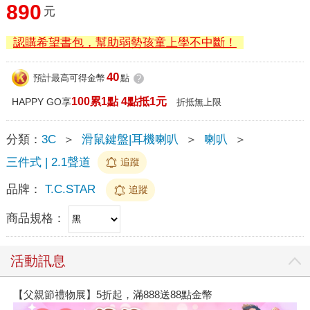
890
元
認購希望書包，幫助弱勢孩童上學不中斷！
40
預計最高可得金幣
點
?
100累1點 4點抵1元
HAPPY GO享
折抵無上限
分類：
3C
＞
滑鼠鍵盤|耳機喇叭
＞
喇叭
＞
三件式 | 2.1聲道
追蹤
品牌：
T.C.STAR
追蹤
商品規格：
活動訊息
【父親節禮物展】5折起，滿888送88點金幣