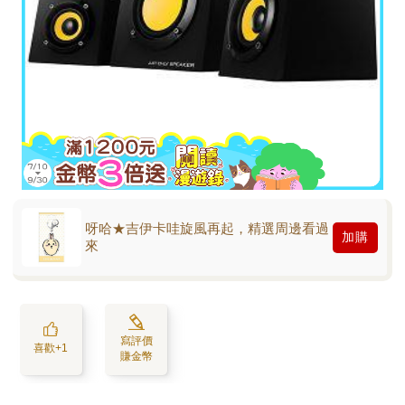
呀哈★吉伊卡哇旋風再起，精選周邊看過
加購
來
寫評價
喜歡+1
賺金幣