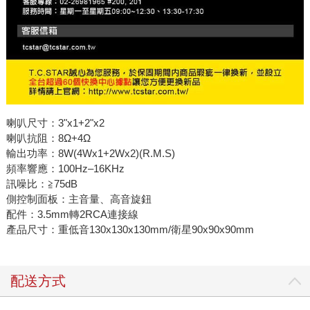
喇叭尺寸：3"x1+2"x2
喇叭抗阻：8Ω+4Ω
輸出功率：8W(4Wx1+2Wx2)(R.M.S)
頻率響應：100Hz–16KHz
訊噪比：≧75dB
側控制面板：主音量、高音旋鈕
配件：3.5mm轉2RCA連接線
產品尺寸：重低音130x130x130mm/衛星90x90x90mm
配送方式