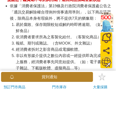
依據「消費者保護法」第19條及行政院消費者保護處公告之
「通訊交易解除權合理例外情事適用準則」，以下商品購買
後，除商品本身有瑕疵外，將不提供7天的猶豫期：
易於腐敗、保存期限較短或解約時即將逾期。（如：生
鮮食品）
依消費者要求所為之客製化給付。（客製化商品）
報紙、期刊或雜誌。（含MOOK、外文雜誌）
經消費者拆封之影音商品或電腦軟體。
非以有形媒介提供之數位內容或一經提供即為完成之線
上服務，經消費者事先同意始提供。（如：電子書、電
子雜誌、下載版軟體、虛擬商品…等）
已拆封之個人衛生用品。（如：內衣褲、刮鬍刀、除毛
貨到通知
刀…等）
若非上列種類商品，均享有到貨7天的猶豫期（含例假
預訂門市商品
門市庫存
大量採購
日）。
辦理退換貨時，商品（組合商品恕無法接受單獨退貨）必須
是您收到商品時的原始狀態（包含商品本體、配件、贈品、
保證書、所有附隨資料文件及原廠內外包裝…等），請勿直