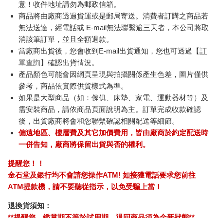
意！收件地址請勿為郵政信箱。
商品將由廠商透過貨運或是郵局寄送。消費者訂購之商品若
無法送達，經電話或 E-mail無法聯繫逾三天者，本公司將取
消該筆訂單，並且全額退款。
當廠商出貨後，您會收到E-mail出貨通知，您也可透過【
訂
單查詢
】確認出貨情況。
產品顏色可能會因網頁呈現與拍攝關係產生色差，圖片僅供
參考，商品依實際供貨樣式為準。
如果是大型商品（如：傢俱、床墊、家電、運動器材等）及
需安裝商品，請依商品頁面說明為主。訂單完成收款確認
後，出貨廠商將會和您聯繫確認相關配送等細節。
偏遠地區、樓層費及其它加價費用，皆由廠商於約定配送時
一併告知，廠商將保留出貨與否的權利。
提醒您！！
金石堂及銀行均不會請您操作ATM! 如接獲電話要求您前往
ATM提款機，請不要聽從指示，以免受騙上當！
退換貨須知：
**提醒您，鑑賞期不等於試用期，退回商品須為全新狀態**