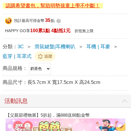
認購希望書包，幫助弱勢孩童上學不中斷！
35
預計最高可得金幣
點
?
100累1點 4點抵1元
HAPPY GO享
折抵無上限
分類：
3C
＞
滑鼠鍵盤|耳機喇叭
＞
耳機 | 耳麥
＞
藍芽 | 耳罩式
追蹤
商品規格：
商品尺寸：
長5.7cm X 寬17.5cm X 高24.5cm
活動訊息
【父親節禮物展】5折起，滿888送88點金幣