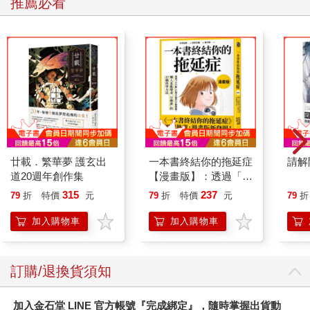
推薦必看
廿載．繁華夢 護玄出
一本書終結你的拖延症
請解
道20週年創作集
【漫畫版】：透過「小
行動」打開大腦的行動
315
237
79
折
特價
元
79
折
特價
元
79
折
開關，懶人也能變身
「行動派」的37個科
加入購物車
加入購物車
學方法
訂購/退換貨須知
加入金石堂 LINE 官方帳號『完成綁定』，隨時掌握出貨動