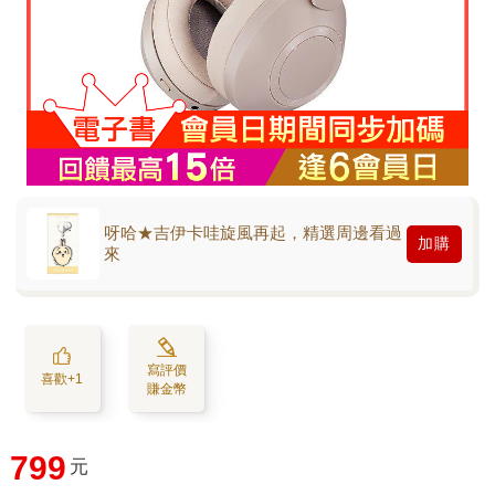
呀哈★吉伊卡哇旋風再起，精選周邊看過
加購
來
寫評價
喜歡+1
賺金幣
799
元