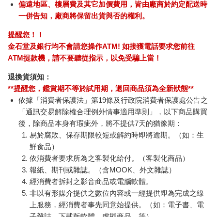
偏遠地區、樓層費及其它加價費用，皆由廠商於約定配送時
一併告知，廠商將保留出貨與否的權利。
提醒您！！
金石堂及銀行均不會請您操作ATM! 如接獲電話要求您前往
ATM提款機，請不要聽從指示，以免受騙上當！
退換貨須知：
**提醒您，鑑賞期不等於試用期，退回商品須為全新狀態**
依據「消費者保護法」第19條及行政院消費者保護處公告之
「通訊交易解除權合理例外情事適用準則」，以下商品購買
後，除商品本身有瑕疵外，將不提供7天的猶豫期：
易於腐敗、保存期限較短或解約時即將逾期。（如：生
鮮食品）
依消費者要求所為之客製化給付。（客製化商品）
報紙、期刊或雜誌。（含MOOK、外文雜誌）
經消費者拆封之影音商品或電腦軟體。
非以有形媒介提供之數位內容或一經提供即為完成之線
上服務，經消費者事先同意始提供。（如：電子書、電
子雜誌、下載版軟體、虛擬商品…等）