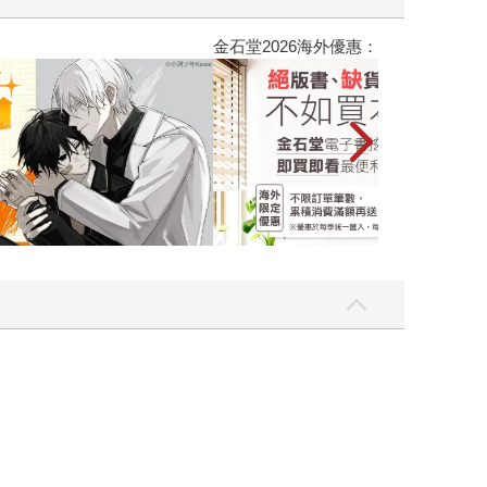
吃一點〉第二波
金石堂2026海