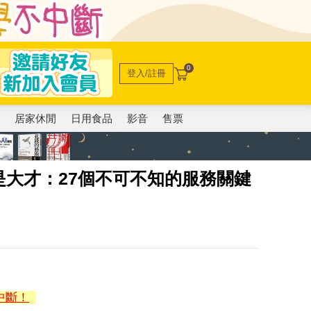
0
登入/註冊
電
居家休閒
日用食品
影音
售票
大才：27個不可不知的服務關鍵
中斷！