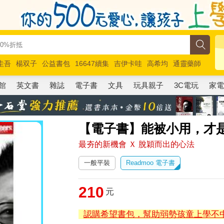
圭吾
楊双子
公益書包
16647續集
吉伊卡哇
高希均
通靈藥師
路邊攤新作
馬斯克
玩具總動員5
超慢跑
館
英文書
雜誌
電子書
文具
玩具親子
3C電玩
家
【電子書】能被小用，才是
最夯的新機會 Ｘ 脫穎而出的心法
一般平裝
Readmoo 電子書
210
元
認購希望書包，幫助弱勢孩童上學不