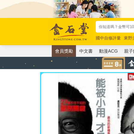
國中自修評量
東野
唯紅花綻放
奧德賽
會員獎勵
中文書
動漫ACG
親子