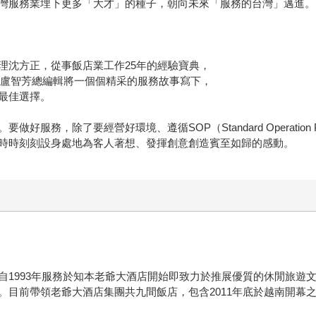
灣服務業埋下更多「大才」的種子，朝向未來「服務的台灣」邁進。
理沈方正，從事飯店業工作25年的經驗寶典，
雜誌盧智芳總編輯將一個個精采的服務故事寫下，
最佳選擇。
服務，除了要經營好環境、遵循SOP（Standard Operation 
時時刻刻設身處地為客人著想、發揮創意創造賓至如歸的感動。
1993年服務於知本老爺大酒店開始即致力於推展優質的休閒旅遊文
。目前帶領老爺大酒店集團共九間飯店，包含2011年底於越南開幕