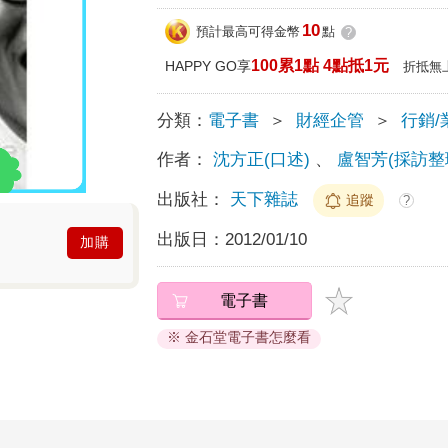
10
預計最高可得金幣
點
?
100累1點 4點抵1元
HAPPY GO享
折抵無
分類：
電子書
＞
財經企管
＞
行銷/
作者：
沈方正(口述)
、
盧智芳(採訪整
出版社：
天下雜誌
追蹤
?
出版日：
2012/01/10
加購
電子書
※ 金石堂電子書怎麼看