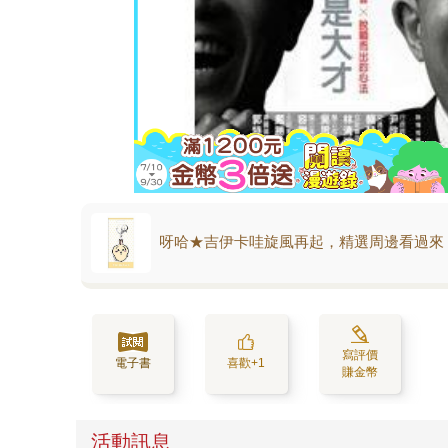
呀哈★吉伊卡哇旋風再起，精選周邊看過來
寫評價
電子書
喜歡+1
賺金幣
活動訊息