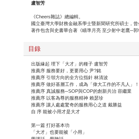
盧智芳
《Cheers雜誌》總編輯。
國立臺灣大學財務金融系學士暨新聞研究所碩士，曾
著作包含與史書華合著《瞄準月亮 至少射中老鷹─
目錄
出版緣起 埋下「大才」的種子 盧智芳
推薦序 服務要好，更要用心 尹?銘
推薦序 引領方向的全方位指針 林清波
推薦序 做好基層工作，成為「偉大工作的不凡人」！
推薦序 真誠服務─SOP與COP的創新共治 容繼業
推薦序 以客為尊的服務精神 賴瑟珍
推薦序 讓人處處驚奇的服務用心之道 戴勝益
自 序 能被小用才是大才
第一篇 打好基本功
「大才」也要能被「小用」
學講話，學聽話