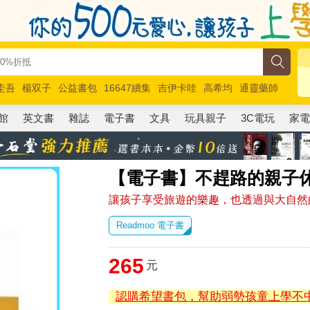
圭吾
楊双子
公益書包
16647續集
吉伊卡哇
高希均
通靈藥師
路邊攤新作
馬斯克
玩具總動員5
超慢跑
館
英文書
雜誌
電子書
文具
玩具親子
3C電玩
家
【電子書】不趕路的親子
讓孩子享受旅遊的樂趣，也透過與大自然
Readmoo 電子書
265
元
認購希望書包，幫助弱勢孩童上學不