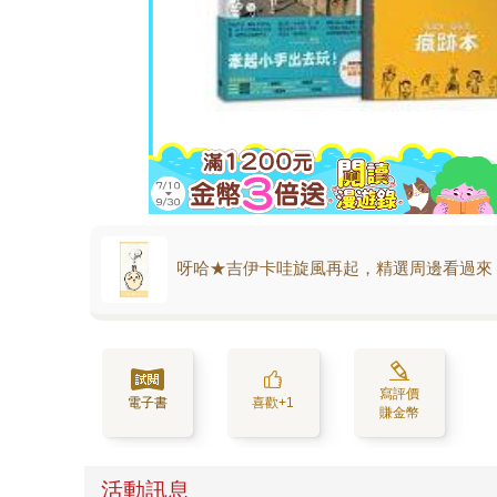
呀哈★吉伊卡哇旋風再起，精選周邊看過來
寫評價
電子書
喜歡+1
賺金幣
活動訊息