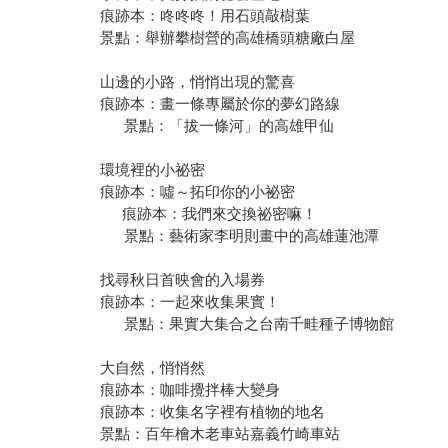
痕跡本：咚咚咚！用石頭敲樹葉
景點：舉辦攀樹營的高雄橋頭糖廠白屋
山邊的小路，悄悄出現的驚喜
痕跡本：畫一條專屬於你的夢幻路線
景點：「拔一條河」的高雄甲仙
環境裡的小祕密
痕跡本：噓～拓印你的小祕密
痕跡本：我們來交換祕密嘛！
景點：藝術家李明則畫中的高雄蓮池潭
找尋秋日首映會的入場券
痕跡本：一起來收集果實！
景點：果實大集合之台南千畦種子博物館
大自然，悄悄然
痕跡本：咖啡攪拌棒大變身
痕跡本：收集名字裡有植物的地名
景點：百年檜木老車站嘉義竹崎車站