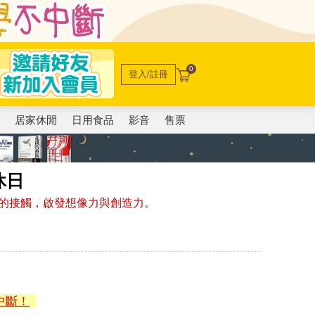
0
登入/註冊
電
居家休閒
日用食品
影音
售票
休日
的接觸，啟發想像力與創造力。
中斷！