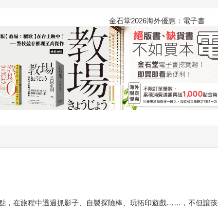
黃色書刊回來了！一起走進他的
項景點，在旅程中透過抓影子、自製探險棒、玩拓印遊戲……，不但讓