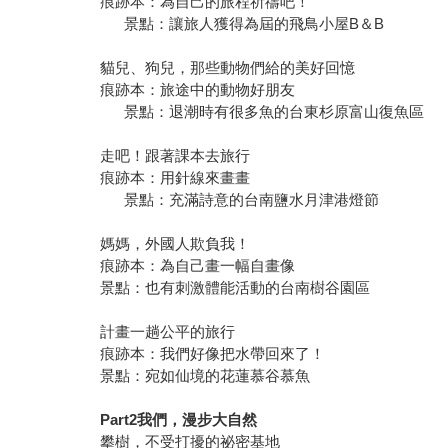
痕跡本：為自己的旅程祈禱吧！
景點：讓旅人獲得為屆的飛鳥小屋B＆B
貓兒、狗兒，那些動物們給的美好回憶
痕跡本：旅途中的動物好朋友
景點：退潮時有很多魚的台東杉原富山復魚區
走吧！跟著課本去旅行
痕跡本：用針線來畫畫
景點：充滿詩意的台南鹽水月津港燈節
媽媽，外國人欺負我！
痕跡本：為自己畫一幅自畫像
景點：也有刺激體能活動的台南樹谷園區
計畫一趟公平的旅行
痕跡本：我們好像把水帶回來了！
景點：宛如仙境的花蓮慕谷慕魚
Part2
我們，漫步大自然
攀樹，不受打擾的祕密基地