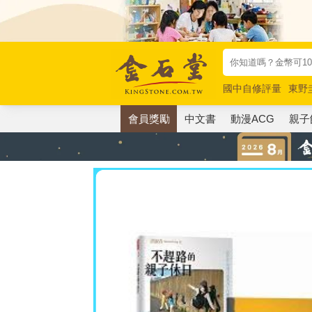
國中自修評量
東野
唯紅花綻放
奧德賽
會員獎勵
中文書
動漫ACG
親子