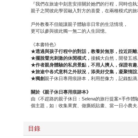
『我們在旅途中刻意安排關於她們的行程，同時也執
親子之間彼此學習融入對方的喜愛，在兩種模式的旅
戶外教養不但能讓親子體驗非日常的生活情境，
更可以參與彼此獨一無二的人生回憶。
《本書特色》
★透過與孩子行程中的對話，教養於無形，拉近距離
★擺脫聲光刺激的休閒模式，
接觸大自然，開發五感
★作者親身體驗的私房景點，不用人擠人，保證有趣
★旅途中各式意料之外狀況，添美好交集，凝聚情誼
★獨創
親子休日專用痕跡本，利用想像力，記錄點滴
關於《親子休日專用痕跡本》
由《不趕路的親子休日：Selena的旅行提案×手作
個主題，如：收集果實、做撕紙貼畫、當一日小農夫
目錄