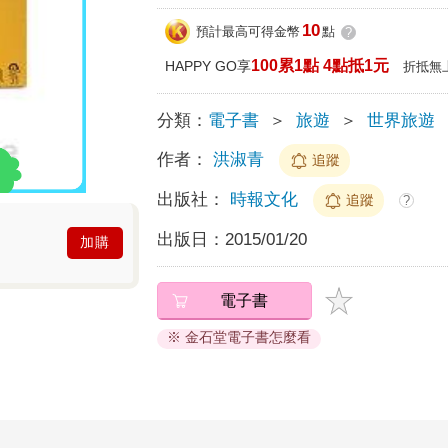
10
預計最高可得金幣
點
?
100累1點 4點抵1元
HAPPY GO享
折抵無
分類：
電子書
＞
旅遊
＞
世界旅遊
作者：
洪淑青
追蹤
出版社：
時報文化
追蹤
?
出版日：
2015/01/20
加購
電子書
※ 金石堂電子書怎麼看