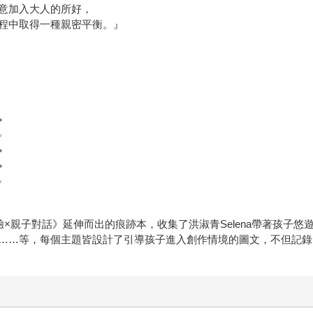
意加入大人的所好，
程中取得一種親密平衡。』
。
。
。
。
。
體驗×親子對話》延伸而出的痕跡本，收集了洪淑青Selena帶著孩子悠
……等，每個主題皆設計了引導孩子進入創作情境的圖文，不但記錄