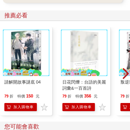
推薦必看
請解開故事謎底 04
日花閃爍：台語的美麗
叛逆
詞彙&一百首詩
150
356
79
折
特價
元
79
折
特價
元
79
折
加入購物車
加入購物車
您可能會喜歡