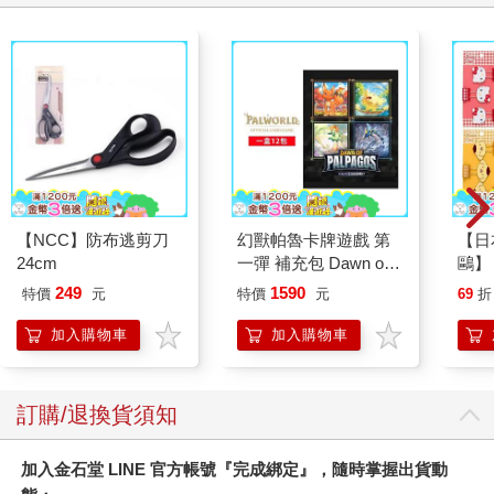
【NCC】防布逃剪刀
幻獸帕魯卡牌遊戲 第
【日本
24cm
一彈 補充包 Dawn of
鷗】
Palpagos（日文版一
(8款
249
1590
特價
元
特價
元
69
折
盒）
Kit
企鵝
加入購物車
加入購物車
訂購/退換貨須知
加入金石堂 LINE 官方帳號『完成綁定』，隨時掌握出貨動