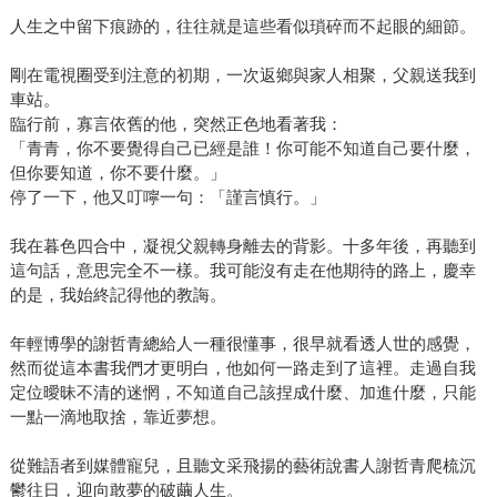
人生之中留下痕跡的，往往就是這些看似瑣碎而不起眼的細節。
剛在電視圈受到注意的初期，一次返鄉與家人相聚，父親送我到
車站。
臨行前，寡言依舊的他，突然正色地看著我：
「青青，你不要覺得自己已經是誰！你可能不知道自己要什麼，
但你要知道，你不要什麼。」
停了一下，他又叮嚀一句：「謹言慎行。」
我在暮色四合中，凝視父親轉身離去的背影。十多年後，再聽到
這句話，意思完全不一樣。我可能沒有走在他期待的路上，慶幸
的是，我始終記得他的教誨。
年輕博學的謝哲青總給人一種很懂事，很早就看透人世的感覺，
然而從這本書我們才更明白，他如何一路走到了這裡。走過自我
定位曖昧不清的迷惘，不知道自己該捏成什麼、加進什麼，只能
一點一滴地取捨，靠近夢想。
從難語者到媒體寵兒，且聽文采飛揚的藝術說書人謝哲青爬梳沉
鬱往日，迎向敢夢的破繭人生。