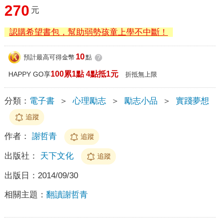
270
元
認購希望書包，幫助弱勢孩童上學不中斷！
10
預計最高可得金幣
點
?
100累1點 4點抵1元
HAPPY GO享
折抵無上限
分類：
電子書
＞
心理勵志
＞
勵志小品
＞
實踐夢想
追蹤
作者：
謝哲青
追蹤
出版社：
天下文化
追蹤
出版日：
2014/09/30
相關主題：
翻讀謝哲青