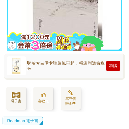
呀哈★吉伊卡哇旋風再起，精選周邊看過
加購
來
寫評價
電子書
喜歡+1
賺金幣
Readmoo 電子書