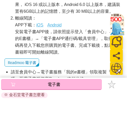
果， iOS 16 或以上版本，Android 6.0 以上版本，建議裝
置有6GB以上的記憶體，至少有 30 MB以上的容量。
離線閱讀：
APP下載：
iOS
Android
安裝電子書APP後，請依照提示登入「會員中心」→「我
的E書櫃」→「電子書APP通行碼/載具管理」，取得通行
碼再登入下載您所購買的電子書。完成下載後，點選任一
書籍即可開始離線閱讀。
請至會員中心→電子書服務「我的e書櫃」領取複製『兌換
碼』至電子書服務商Readmoo進行兌換。
電子書
退換貨須知：
※ 金石堂電子書怎麼看
因版權保護，您在金石堂所購買的電子書僅能以金石堂專屬
的閱讀軟體開啟閱讀，無法以其他閱讀器或直接下載檔案。
依據「消費者保護法」第19條及行政院消費者保護處公告之
「通訊交易解除權合理例外情事適用準則」，非以有形媒介
提供之數位內容或一經提供即為完成之線上服務，經消費者