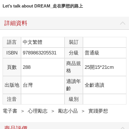
Let’s talk about DREAM_走在夢想的路上
詳細資料
語言
中文繁體
裝訂
ISBN
9789863205531
分級
普通級
商品規
頁數
288
25開15*21cm
格
適讀年
出版地
台灣
全齡適讀
齡
注音
級別
電子書
＞
心理勵志
＞
勵志小品
＞
實踐夢想
商品評價