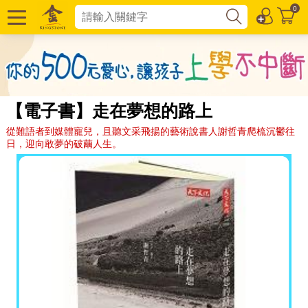
0
【電子書】走在夢想的路上
從難語者到媒體寵兒，且聽文采飛揚的藝術說書人謝哲青爬梳沉鬱往
日，迎向敢夢的破繭人生。