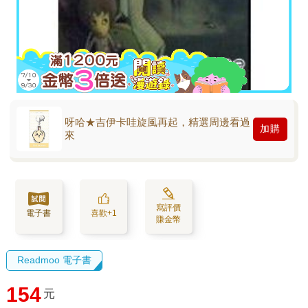
呀哈★吉伊卡哇旋風再起，精選周邊看過
加購
來
寫評價
電子書
喜歡+1
賺金幣
Readmoo 電子書
154
元