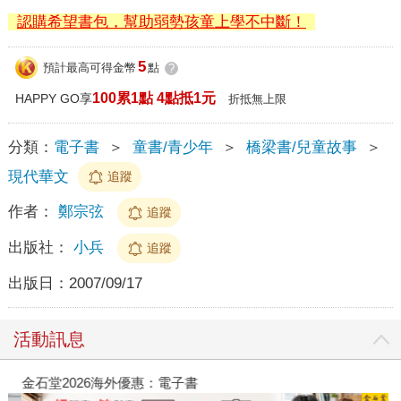
認購希望書包，幫助弱勢孩童上學不中斷！
5
預計最高可得金幣
點
?
100累1點 4點抵1元
HAPPY GO享
折抵無上限
分類：
電子書
＞
童書/青少年
＞
橋梁書/兒童故事
＞
現代華文
追蹤
作者：
鄭宗弦
追蹤
出版社：
小兵
追蹤
出版日：
2007/09/17
活動訊息
金石堂2026海外優惠：電子書