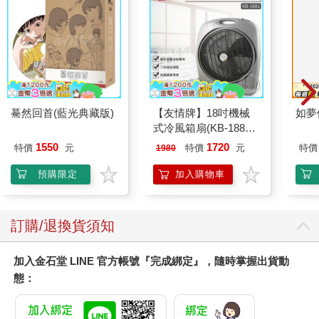
驀然回首(藍光典藏版)
【友情牌】18吋機械
如夢
式冷風箱扇(KB-1881
按鍵在上方)
1550
1720
特價
元
特價
元
特價
1980
預購限定
加入購物車
訂購/退換貨須知
加入金石堂 LINE 官方帳號『完成綁定』，隨時掌握出貨動
態：