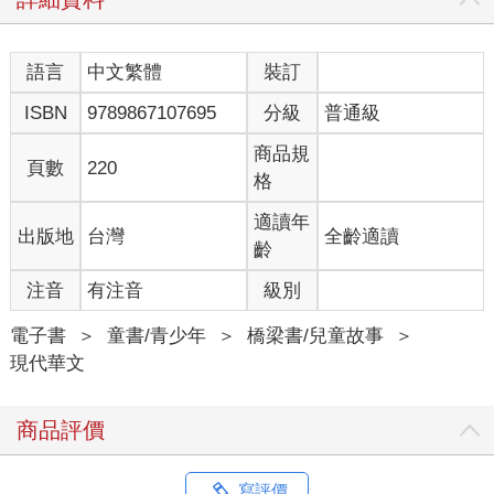
語言
中文繁體
裝訂
ISBN
9789867107695
分級
普通級
商品規
頁數
220
格
適讀年
出版地
台灣
全齡適讀
齡
注音
有注音
級別
電子書
＞
童書/青少年
＞
橋梁書/兒童故事
＞
現代華文
商品評價
寫評價