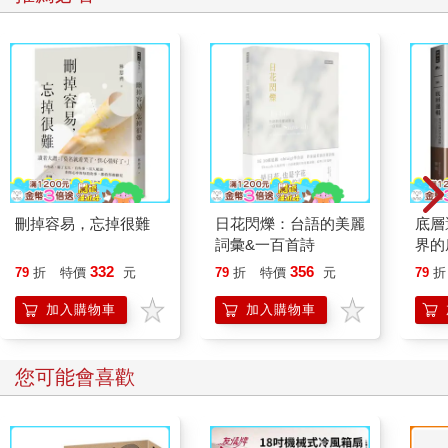
刪掉容易，忘掉很難
日花閃爍：台語的美麗
底層
詞彙&一百首詩
界的
332
356
79
折
特價
元
79
折
特價
元
79
折
加入購物車
加入購物車
您可能會喜歡