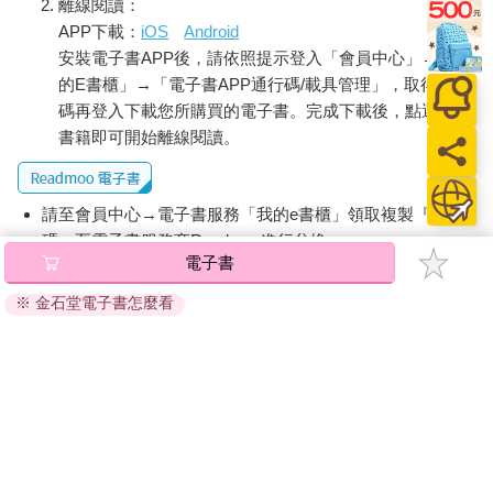
離線閱讀：
APP下載：
iOS
Android
安裝電子書APP後，請依照提示登入「會員中心」→「我
的E書櫃」→「電子書APP通行碼/載具管理」，取得通行
碼再登入下載您所購買的電子書。完成下載後，點選任一
書籍即可開始離線閱讀。
請至會員中心→電子書服務「我的e書櫃」領取複製『兌換
碼』至電子書服務商Readmoo進行兌換。
電子書
退換貨須知：
※ 金石堂電子書怎麼看
因版權保護，您在金石堂所購買的電子書僅能以金石堂專屬
的閱讀軟體開啟閱讀，無法以其他閱讀器或直接下載檔案。
依據「消費者保護法」第19條及行政院消費者保護處公告之
「通訊交易解除權合理例外情事適用準則」，非以有形媒介
提供之數位內容或一經提供即為完成之線上服務，經消費者
事先同意始提供。（如：電子書、電子雜誌、下載版軟體、
虛擬商品…等），
不受「網購服務需提供七日鑑賞期」的限
制
。為維護您的權益，建議您先使用「試閱」功能後再付款