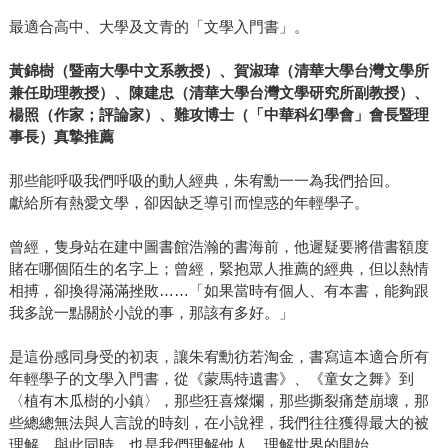
最適合高中、大學及文青的「文學入門書」。
黃錦樹（暨南大學中文系教授）、賀淑瑋（清華大學台灣文學所
兼任助理教授）、陳建忠（清華大學台灣文學研究所副教授）、
楊照（作家；評論家）、難攻博士（「中華科幻學會」會長暨理
事長）真摯推薦
那些能呼吸我們呼吸的動人經典，朱宥勳一一為我們拾回。
獻給所有熱愛文學，卻因缺乏導引而惶惑的年輕學子。
曾經，隻身站在建中圖書館浩瀚的書海前，他遲疑要將借書額度
賭在哪個陌生的名字上；曾經，緊抱眾人推薦的經典，但以熱情
相搏，卻換得滿滿挫敗……「如果當時有個人、有本書，能夠跟
我多說一點關於小說的事，那該有多好。」
是這份感同身受的初衷，讓朱宥勳彷若淘金，書寫這本適合所有
年輕學子的文學入門書，從《蒙馬特遺書》、《童女之舞》到
〈植有木瓜樹的小鎮〉，那些狂喜燦爛，那些撕裂痛楚崩壞，那
些總總無法與人言說的時刻，在小說裡，我們往往獲得最大的被
理解，與此同時，也是我們理解他人、理解世界的開始。