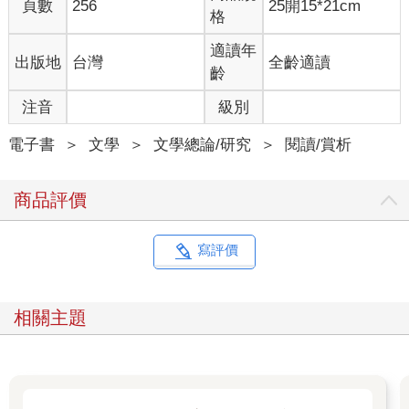
頁數
256
25開15*21cm
格
適讀年
出版地
台灣
全齡適讀
齡
注音
級別
電子書
＞
文學
＞
文學總論/研究
＞
閱讀/賞析
商品評價
寫評價
相關主題