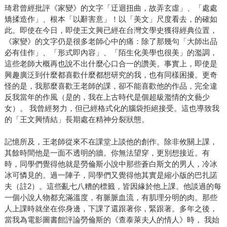
琦君曾經批評《家變》的文字「迂迴扭曲，故弄玄虛」、「處處
矯揉造作」、根本「以辭害意」！以「美文」尺度看去，的確如
此。即使在今日，即使王文興已經在台灣文學史獲得經典位置，
《家變》的文字仍是很多老師心中的痛：除了那幾句「大師出品
必有佳作」、「形式即內容」、「陌生化美學也很美」的濫調，
這些老師大概再也說不出什麼心口合一的讚美。事實上，即使是
興趣廣泛到什麼都喜歡什麼都想研究的我，也有同樣困擾。更奇
怪的是，我那麼喜歡王老師的課，卻不能喜歡他的作品，完全違
反我當年的作風（是的，我在上古時代是個超級濫情的文藝少
女）。 我曾經努力，但已經格式化的腦袋拒絕接受。這也導致我
的「王文興情結」長期處在精神分裂狀態。
記憶所及，王老師從來不在課堂上談他的創作。除非攸關上課，
其餘時間他是一面不透明的牆。你無法望穿，更別想接近。有
時，同學們覺得他就是勞倫斯小說中那些蒼白斯文的男人，冷冰
冰可憐見的。過一陣子，同學們又覺得他其實是縮小版的巴扎諾
夫（註2）。這些亂七八糟的標籤，皆因緣於他上課。他談過的每
一個小說人物都充滿溫度，有脈脈血流，有肌理分明的肉。那些
人上課時就坐在你身邊，下課了還跟著你，緊跟著。多年之後，
當我為電影圖書館評論勞倫斯的《查泰萊夫人的情人》時， 我始