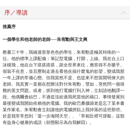
序／導讀
推薦序
一個學生和他老師的老師──朱宥勳與王文興
教書三十年，我碰過形形色色的學生，朱宥勳是極其特殊的一
位。他的標準上課配備：筆記型電腦，打開，上線。我在台上口
沫橫飛，他在台下搭搭搭搭，跟全世界來往，應答得不亦樂乎。
假裝不在意，並且壓制走過去看他在搞什麼鬼的欲望，變成我那
一年上課的常備心態。但我當然不是、也從來不想當開明偉大的
老師。我其實一直都在想辦法對付朱宥勳，譬如，突然問一個很
難的英文問題。或者，抓到他打電腦打到入神，立刻請他翻譯一
段。他偶爾會結巴，不過從沒給過我死當他的藉口。事情發展到
最後變成我開始依賴他的電腦。我的歐巴桑腦袋老是忘了某本書
某作家名。朱宥勳會立刻讓他的電腦拼貼上我掉落的這些那些。
於是我常常想到「退一步海闊天空」、「宰相肚裡可撐船」這類
有益身心健康的成語（狀態顯示為自我解囧）。