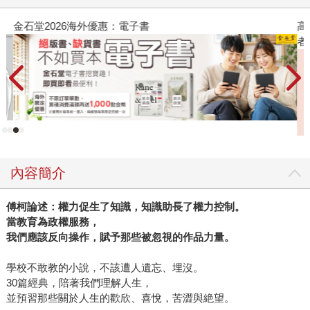
金石堂2026海外優惠：電子書
高
者
內容簡介
傅柯論述：權力促生了知識，知識助長了權力控制。
當教育為政權服務，
我們應該反向操作，賦予那些被忽視的作品力量。
學校不敢教的小說，不該遭人遺忘、埋沒。
30篇經典，陪著我們理解人生，
並預習那些關於人生的歡欣、喜悅，苦澀與絶望。