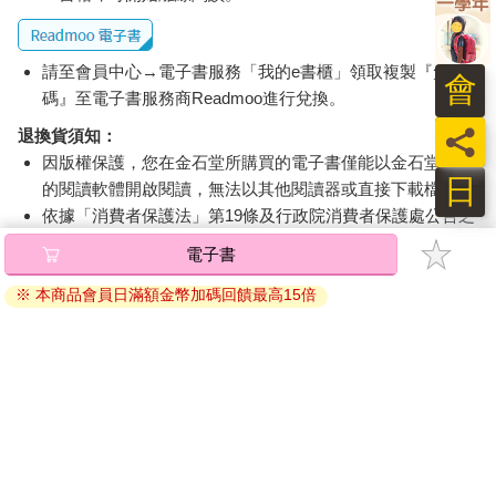
請至會員中心→電子書服務「我的e書櫃」領取複製『兌換
會
碼』至電子書服務商Readmoo進行兌換。
員
退換貨須知：
因版權保護，您在金石堂所購買的電子書僅能以金石堂專屬
日
的閱讀軟體開啟閱讀，無法以其他閱讀器或直接下載檔案。
依據「消費者保護法」第19條及行政院消費者保護處公告之
「通訊交易解除權合理例外情事適用準則」，非以有形媒介
電子書
提供之數位內容或一經提供即為完成之線上服務，經消費者
事先同意始提供。（如：電子書、電子雜誌、下載版軟體、
※ 本商品會員日滿額金幣加碼回饋最高15倍
虛擬商品…等），
不受「網購服務需提供七日鑑賞期」的限
制
。為維護您的權益，建議您先使用「試閱」功能後再付款
購買。