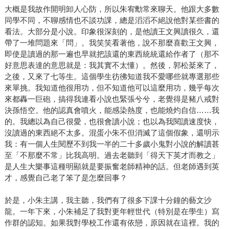
大概是我故作開明卸人心防，所以朱宥勳常來聊天。他跟大多數
同學不同，不聊感情也不談功課，總是滔滔不絕說他對某些書的
看法。大部分是小說。印象很深刻的，是他讀王文興讀很久，還
帶了一堆問題來「問」。我笑笑看著他，說不那麼喜歡王文興，
即使是讀過的那一遍也早就把該還的東西統統還給作者了（那不
好意思表達的意思就是：我其實不太懂）。然後，郭松棻來了，
之後，又來了七等生。這個學生彷彿知道我不愛哪些就專選那些
來單挑。我知道他很用功，但不知道他可以這麼用功，幾乎每次
來都轟一巨砲，搞得我連看小說也緊張兮兮，老覺得是豬八戒對
決孫悟空。他的認真會噴火，能感染熱度，也能燒灼自信……我
的。我總以為自己很愛，也很會讀小說；也以為我閱讀速度快，
沒讀過的東西絕不太多。混蛋小朱不但消滅了這個假象，還明示
我：有一個人生閱歷不到我一半的二十多歲小鬼對小說的解讀甚
至「不那麼不常」比我高明。過去老聽到「得天下英才而教之」
是人生大樂事這種明顯就是要振奮老師精神的話。但老師遇到英
才，感覺自己老了笨了是怎麼回事？
於是，小朱主講，我主聽，我們有了很多下課十分鐘的藝文沙
龍。一年下來，小朱補足了我對更年輕世代（特別是在學生）寫
作群的認知。如果我對學校工作還有依戀，原因就在這裡。我的