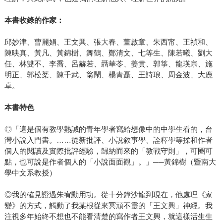
本書收錄的作家：
邱妙津、曹麗娟、王文興、張大春、董啟章、朱西甯、王禎和、
陳映真、黃凡、黃錦樹、舞鶴、鄭清文、七等生、陳若曦、劉大
任、林雙不、李喬、呂赫若、聶華苓、姜貴、郭箏、龍瑛宗、施
明正、郭松棻、陳千武、翁鬧、楊青矗、王詩琅、周金波、大鹿
卓。
本書特色
◎「這是個有教學熱誠的青年學者寫給想像中的中學生看的，台
灣小說入門書。……從新批評、小說敘事學、詮釋學等揉和作者
個人的閱讀及實際批評經驗，歸納而來的「教戰守則」，可圈可
點，也可說是作者個人的「小說面面觀」。」──黃錦樹（暨南大
學中文系教授）
◎我的確見證過朱宥勳用功。從十分鐘沙龍到現在，他處理《家
變》的方式，觸動了我某根從來冥頑不靈的「王文興」神經。我
注視多年始終不想也不能看清楚的寫作者王文興，就這樣活生生