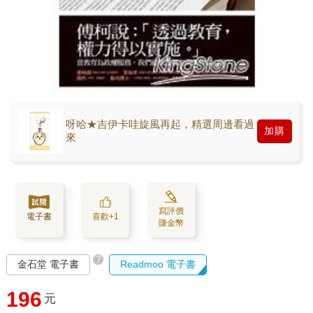
呀哈★吉伊卡哇旋風再起，精選周邊看過
加購
來
寫評價
電子書
喜歡+1
賺金幣
?
金石堂 電子書
Readmoo 電子書
196
元