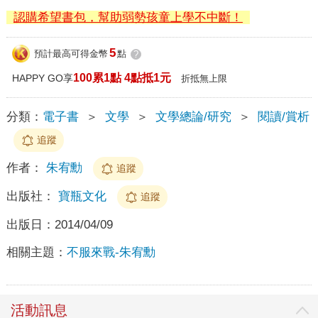
認購希望書包，幫助弱勢孩童上學不中斷！
5
預計最高可得金幣
點
?
100累1點 4點抵1元
HAPPY GO享
折抵無上限
分類：
電子書
＞
文學
＞
文學總論/研究
＞
閱讀/賞析
追蹤
作者：
朱宥勳
追蹤
出版社：
寶瓶文化
追蹤
出版日：
2014/04/09
相關主題：
不服來戰-朱宥勳
活動訊息