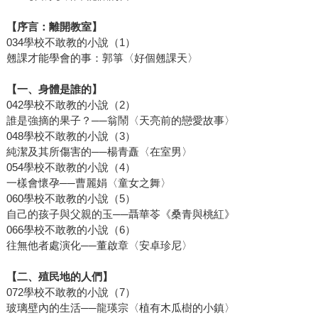
【序言：離開教室】
034學校不敢教的小說（1）
翹課才能學會的事：郭箏〈好個翹課天〉
【一、身體是誰的】
042學校不敢教的小說（2）
誰是強摘的果子？──翁鬧〈天亮前的戀愛故事〉
048學校不敢教的小說（3）
純潔及其所傷害的──楊青矗〈在室男〉
054學校不敢教的小說（4）
一樣會懷孕──曹麗娟〈童女之舞〉
060學校不敢教的小說（5）
自己的孩子與父親的玉──聶華苓《桑青與桃紅》
066學校不敢教的小說（6）
往無他者處演化──董啟章〈安卓珍尼〉
【二、殖民地的人們】
072學校不敢教的小說（7）
玻璃壁內的生活──龍瑛宗〈植有木瓜樹的小鎮〉