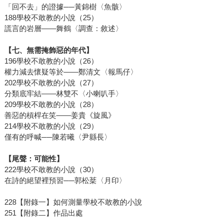
「回不去」的證據──黃錦樹〈魚骸〉
188學校不敢教的小說（25）
謊言的岩層——舞鶴〈調查：敘述〉
【七、無需掩飾惡的年代】
196學校不敢教的小說（26）
權力減去懷疑等於——鄭清文〈報馬仔〉
202學校不敢教的小說（27）
分類底牢結——林雙不〈小喇叭手〉
209學校不敢教的小說（28）
善惡的槓桿在笑——姜貴《旋風》
214學校不敢教的小說（29）
僅有的呼喊──陳若曦〈尹縣長〉
【尾聲：可能性】
222學校不敢教的小說（30）
在詩的絕望裡預習──郭松棻〈月印〉
228【附錄一】如何測量學校不敢教的小說
251【附錄二】作品出處