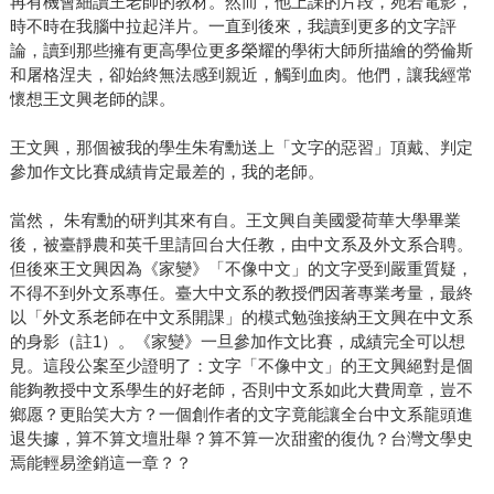
再有機會細讀王老師的教材。然而，他上課的片段，宛若電影，
時不時在我腦中拉起洋片。一直到後來，我讀到更多的文字評
論，讀到那些擁有更高學位更多榮耀的學術大師所描繪的勞倫斯
和屠格涅夫，卻始終無法感到親近，觸到血肉。他們，讓我經常
懷想王文興老師的課。
王文興，那個被我的學生朱宥勳送上「文字的惡習」頂戴、判定
參加作文比賽成績肯定最差的，我的老師。
當然， 朱宥勳的研判其來有自。王文興自美國愛荷華大學畢業
後，被臺靜農和英千里請回台大任教，由中文系及外文系合聘。
但後來王文興因為《家變》「不像中文」的文字受到嚴重質疑，
不得不到外文系專任。臺大中文系的教授們因著專業考量，最終
以「外文系老師在中文系開課」的模式勉強接納王文興在中文系
的身影（註1）。《家變》一旦參加作文比賽，成績完全可以想
見。這段公案至少證明了：文字「不像中文」的王文興絕對是個
能夠教授中文系學生的好老師，否則中文系如此大費周章，豈不
鄉愿？更貽笑大方？一個創作者的文字竟能讓全台中文系龍頭進
退失據，算不算文壇壯舉？算不算一次甜蜜的復仇？台灣文學史
焉能輕易塗銷這一章？？