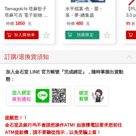
Tamagotchi 塔麻歌子
水平檔案-色・愛・
【P
塔麻可吉 電子寵物 樂
落・夢-總集篇
3.0
園系列（熱帶橙果／極
粉 
1850
480
特價
元
特價
元
95
折
地冰雪）
加入購物車
預購限定
訂購/退換貨須知
加入金石堂 LINE 官方帳號『完成綁定』，隨時掌握出貨動
態：
提醒您！！
金石堂及銀行均不會請您操作ATM! 如接獲電話要求您前往
ATM提款機，請不要聽從指示，以免受騙上當！