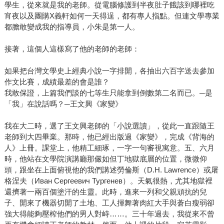
學生，從來就是我的老師。從電腦修護到半夜肚子餓該到哪裡吃
宵夜以及團購X義軒如何一天得逞，都有專人指點。但連文學專業
都膽敢變成我的指導員，小朱是第一人。
接著，這個人這樣寫了他的老師的老師：
如果把台灣文學史上經典小說一字排開，各抽出六百字送去參加
作文比賽，成績最差的會是誰？
我敢保證，上篇我們談的七等生只能拿到倒數第二名而已。─是
「我」在說話嗎？─王文興《家變》
我在大二時，選了王文興老師的「小說選讀」，從此一直跟隨王
老師到大四畢業。那時，他已經出版過《家變》，完成《背海的
人》上冊。課堂上，他精工細琢，一字一句審視寓意。五、六月
時，他站在文學院演講廳那儼如但丁地獄底層的位置，微微仰
頭，跟坐在上面俯視他的我們講述勞倫斯（D.H. Lawrence）或屠
格涅夫（Иван Сергеевич Тургенев）。天氣很熱，尤其地獄裡
還擠著一兩百個塗汗的生靈。此時，進來一列和父親頑抗的兒
子、開來了機器切開了土地、工人揮舞著肉紅大手與蒼白瘦弱卻
強大得能夠壓榨他們的男人對峙……。三十年過去，我從來不曾