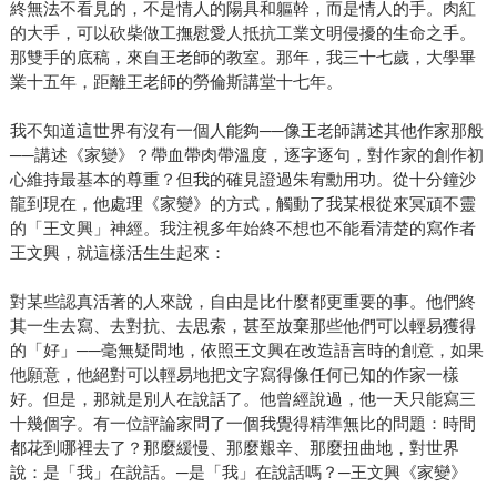
終無法不看見的，不是情人的陽具和軀幹，而是情人的手。肉紅
的大手，可以砍柴做工撫慰愛人抵抗工業文明侵擾的生命之手。
那雙手的底稿，來自王老師的教室。那年，我三十七歲，大學畢
業十五年，距離王老師的勞倫斯講堂十七年。
我不知道這世界有沒有一個人能夠──像王老師講述其他作家那般
──講述《家變》？帶血帶肉帶溫度，逐字逐句，對作家的創作初
心維持最基本的尊重？但我的確見證過朱宥勳用功。從十分鐘沙
龍到現在，他處理《家變》的方式，觸動了我某根從來冥頑不靈
的「王文興」神經。我注視多年始終不想也不能看清楚的寫作者
王文興，就這樣活生生起來：
對某些認真活著的人來說，自由是比什麼都更重要的事。他們終
其一生去寫、去對抗、去思索，甚至放棄那些他們可以輕易獲得
的「好」──毫無疑問地，依照王文興在改造語言時的創意，如果
他願意，他絕對可以輕易地把文字寫得像任何已知的作家一樣
好。但是，那就是別人在說話了。他曾經說過，他一天只能寫三
十幾個字。有一位評論家問了一個我覺得精準無比的問題：時間
都花到哪裡去了？那麼緩慢、那麼艱辛、那麼扭曲地，對世界
說：是「我」在說話。─是「我」在說話嗎？─王文興《家變》