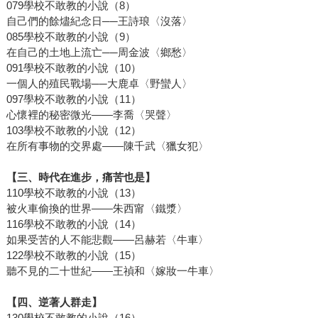
079學校不敢教的小說（8）
自己們的餘燼紀念日──王詩琅〈沒落〉
085學校不敢教的小說（9）
在自己的土地上流亡──周金波〈鄉愁〉
091學校不敢教的小說（10）
一個人的殖民戰場──大鹿卓〈野蠻人〉
097學校不敢教的小說（11）
心懷裡的秘密微光——李喬〈哭聲〉
103學校不敢教的小說（12）
在所有事物的交界處——陳千武〈獵女犯〉
【三、時代在進步，痛苦也是】
110學校不敢教的小說（13）
被火車偷換的世界——朱西甯〈鐵漿〉
116學校不敢教的小說（14）
如果受苦的人不能悲觀——呂赫若〈牛車〉
122學校不敢教的小說（15）
聽不見的二十世紀——王禎和〈嫁妝一牛車〉
【四、逆著人群走】
130學校不敢教的小說（16）