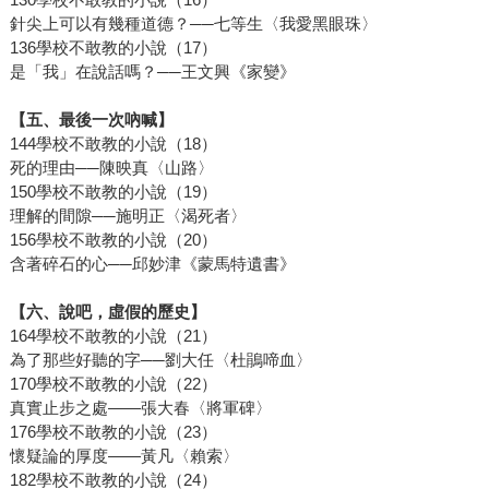
針尖上可以有幾種道德？──七等生〈我愛黑眼珠〉
136學校不敢教的小說（17）
是「我」在說話嗎？──王文興《家變》
【五、最後一次吶喊】
144學校不敢教的小說（18）
死的理由──陳映真〈山路〉
150學校不敢教的小說（19）
理解的間隙──施明正〈渴死者〉
156學校不敢教的小說（20）
含著碎石的心──邱妙津《蒙馬特遺書》
【六、說吧，虛假的歷史】
164學校不敢教的小說（21）
為了那些好聽的字──劉大任〈杜鵑啼血〉
170學校不敢教的小說（22）
真實止步之處——張大春〈將軍碑〉
176學校不敢教的小說（23）
懷疑論的厚度——黃凡〈賴索〉
182學校不敢教的小說（24）