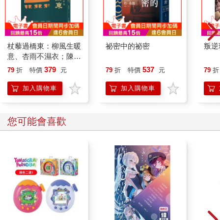
杖藜過橋東：柳風生暖
祕密中的祕密
叛逆
意、杏雨不濕衣；陳亮
恭談以心轉境的適齡漫
379
537
79
折
特價
元
79
折
特價
元
79
折
想
加入購物車
加入購物車
您可能會喜歡