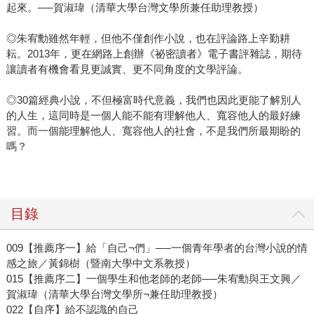
起來。──賀淑瑋（清華大學台灣文學所兼任助理教授）
◎朱宥勳雖然年輕，但他不僅創作小說，也在評論路上辛勤耕
耘。2013年，更在網路上創辦《祕密讀者》電子書評雜誌，期待
讓讀者有機會看見更誠實、更不同角度的文學評論。
◎30篇經典小說，不但極富時代意義，我們也因此更能了解別人
的人生，這同時是一個人能不能有理解他人、寬容他人的最好練
習。而一個能理解他人、寬容他人的社會，不是我們所最期盼的
嗎？
目錄
009【推薦序一】給「自己¬們」──一個青年學者的台灣小說的情
感之旅／黃錦樹（暨南大學中文系教授）
015【推薦序二】一個學生和他老師的老師──朱宥勳與王文興／
賀淑瑋（清華大學台灣文學所¬兼任助理教授）
022【自序】給不認識的自己