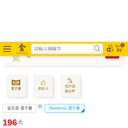
呀哈★吉伊卡哇旋風再起，精選周邊看過
加購
來
寫評價
電子書
喜歡+1
賺金幣
?
金石堂 電子書
Readmoo 電子書
196
元