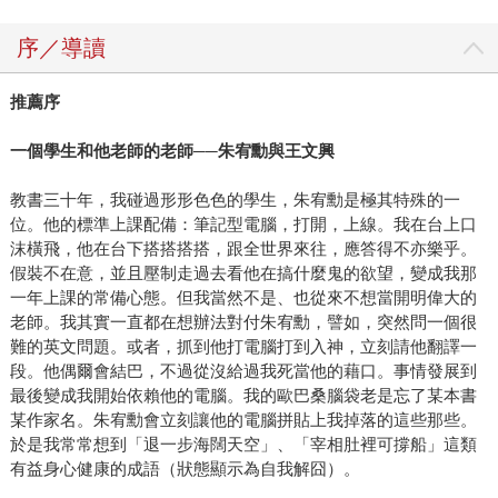
序／導讀
推薦序
一個學生和他老師的老師──朱宥勳與王文興
教書三十年，我碰過形形色色的學生，朱宥勳是極其特殊的一
位。他的標準上課配備：筆記型電腦，打開，上線。我在台上口
沫橫飛，他在台下搭搭搭搭，跟全世界來往，應答得不亦樂乎。
假裝不在意，並且壓制走過去看他在搞什麼鬼的欲望，變成我那
一年上課的常備心態。但我當然不是、也從來不想當開明偉大的
老師。我其實一直都在想辦法對付朱宥勳，譬如，突然問一個很
難的英文問題。或者，抓到他打電腦打到入神，立刻請他翻譯一
段。他偶爾會結巴，不過從沒給過我死當他的藉口。事情發展到
最後變成我開始依賴他的電腦。我的歐巴桑腦袋老是忘了某本書
某作家名。朱宥勳會立刻讓他的電腦拼貼上我掉落的這些那些。
於是我常常想到「退一步海闊天空」、「宰相肚裡可撐船」這類
有益身心健康的成語（狀態顯示為自我解囧）。