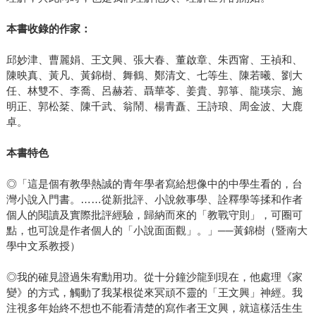
本書收錄的作家：
邱妙津、曹麗娟、王文興、張大春、董啟章、朱西甯、王禎和、
陳映真、黃凡、黃錦樹、舞鶴、鄭清文、七等生、陳若曦、劉大
任、林雙不、李喬、呂赫若、聶華苓、姜貴、郭箏、龍瑛宗、施
明正、郭松棻、陳千武、翁鬧、楊青矗、王詩琅、周金波、大鹿
卓。
本書特色
◎「這是個有教學熱誠的青年學者寫給想像中的中學生看的，台
灣小說入門書。……從新批評、小說敘事學、詮釋學等揉和作者
個人的閱讀及實際批評經驗，歸納而來的「教戰守則」，可圈可
點，也可說是作者個人的「小說面面觀」。」──黃錦樹（暨南大
學中文系教授）
◎我的確見證過朱宥勳用功。從十分鐘沙龍到現在，他處理《家
變》的方式，觸動了我某根從來冥頑不靈的「王文興」神經。我
注視多年始終不想也不能看清楚的寫作者王文興，就這樣活生生