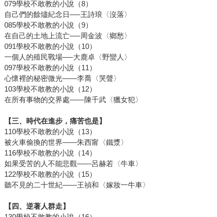
079學校不敢教的小說（8）
自己們的餘燼紀念日──王詩琅〈沒落〉
085學校不敢教的小說（9）
在自己的土地上流亡──周金波〈鄉愁〉
091學校不敢教的小說（10）
一個人的殖民戰場──大鹿卓〈野蠻人〉
097學校不敢教的小說（11）
心懷裡的秘密微光——李喬〈哭聲〉
103學校不敢教的小說（12）
在所有事物的交界處——陳千武〈獵女犯〉
【三、時代在進步，痛苦也是】
110學校不敢教的小說（13）
被火車偷換的世界——朱西甯〈鐵漿〉
116學校不敢教的小說（14）
如果受苦的人不能悲觀——呂赫若〈牛車〉
122學校不敢教的小說（15）
聽不見的二十世紀——王禎和〈嫁妝一牛車〉
【四、逆著人群走】
130學校不敢教的小說（16）