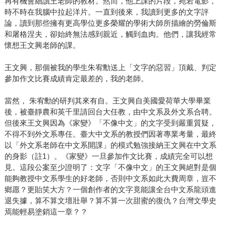
再有機會細讀王老師的教材。然而，他上課的片段，宛若電影，
時不時在我腦中拉起洋片。一直到後來，我讀到更多的文字評
論，讀到那些擁有更高學位更多榮耀的學術大師所描繪的勞倫斯
和屠格涅夫，卻始終無法感到親近，觸到血肉。他們，讓我經常
懷想王文興老師的課。
王文興，那個被我的學生朱宥勳送上「文字的惡習」頂戴、判定
參加作文比賽成績肯定最差的，我的老師。
當然， 朱宥勳的研判其來有自。王文興自美國愛荷華大學畢業
後，被臺靜農和英千里請回台大任教，由中文系及外文系合聘。
但後來王文興因為《家變》「不像中文」的文字受到嚴重質疑，
不得不到外文系專任。臺大中文系的教授們因著專業考量，最終
以「外文系老師在中文系開課」的模式勉強接納王文興在中文系
的身影（註1）。《家變》一旦參加作文比賽，成績完全可以想
見。這段公案至少證明了：文字「不像中文」的王文興絕對是個
能夠教授中文系學生的好老師，否則中文系如此大費周章，豈不
鄉愿？更貽笑大方？一個創作者的文字竟能讓全台中文系龍頭進
退失據，算不算文壇壯舉？算不算一次甜蜜的復仇？台灣文學史
焉能輕易塗銷這一章？？