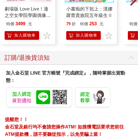
劇場版 Love Live！蓮
小書痴的下剋上：漢娜
LEN
之空女學院學園偶像俱
蘿蕾貴族院五年級生Ⅱ
碳微
樂部 Bloom Garden
3499
253
特價
元
79
折
特價
元
特價
Party蓮之空預售大套
組
加入購物車
加入購物車
訂購/退換貨須知
加入金石堂 LINE 官方帳號『完成綁定』，隨時掌握出貨動
態：
提醒您！！
金石堂及銀行均不會請您操作ATM! 如接獲電話要求您前往
ATM提款機，請不要聽從指示，以免受騙上當！