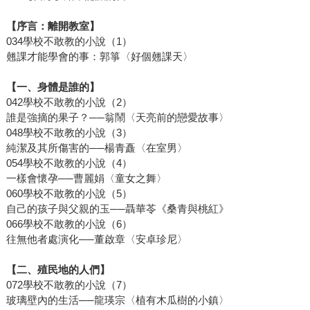
【序言：離開教室】
034學校不敢教的小說（1）
翹課才能學會的事：郭箏〈好個翹課天〉
【一、身體是誰的】
042學校不敢教的小說（2）
誰是強摘的果子？──翁鬧〈天亮前的戀愛故事〉
048學校不敢教的小說（3）
純潔及其所傷害的──楊青矗〈在室男〉
054學校不敢教的小說（4）
一樣會懷孕──曹麗娟〈童女之舞〉
060學校不敢教的小說（5）
自己的孩子與父親的玉──聶華苓《桑青與桃紅》
066學校不敢教的小說（6）
往無他者處演化──董啟章〈安卓珍尼〉
【二、殖民地的人們】
072學校不敢教的小說（7）
玻璃壁內的生活──龍瑛宗〈植有木瓜樹的小鎮〉