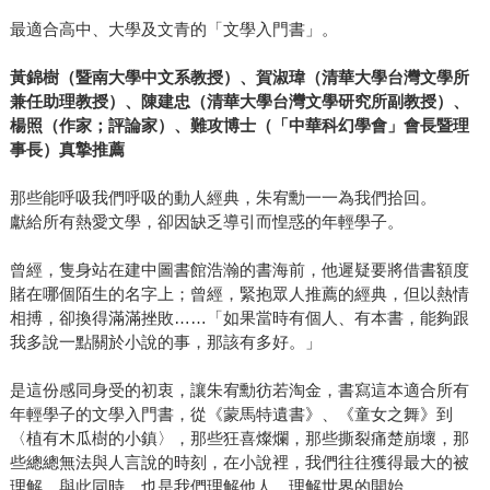
最適合高中、大學及文青的「文學入門書」。
黃錦樹（暨南大學中文系教授）、賀淑瑋（清華大學台灣文學所
兼任助理教授）、陳建忠（清華大學台灣文學研究所副教授）、
楊照（作家；評論家）、難攻博士（「中華科幻學會」會長暨理
事長）真摯推薦
那些能呼吸我們呼吸的動人經典，朱宥勳一一為我們拾回。
獻給所有熱愛文學，卻因缺乏導引而惶惑的年輕學子。
曾經，隻身站在建中圖書館浩瀚的書海前，他遲疑要將借書額度
賭在哪個陌生的名字上；曾經，緊抱眾人推薦的經典，但以熱情
相搏，卻換得滿滿挫敗……「如果當時有個人、有本書，能夠跟
我多說一點關於小說的事，那該有多好。」
是這份感同身受的初衷，讓朱宥勳彷若淘金，書寫這本適合所有
年輕學子的文學入門書，從《蒙馬特遺書》、《童女之舞》到
〈植有木瓜樹的小鎮〉，那些狂喜燦爛，那些撕裂痛楚崩壞，那
些總總無法與人言說的時刻，在小說裡，我們往往獲得最大的被
理解，與此同時，也是我們理解他人、理解世界的開始。