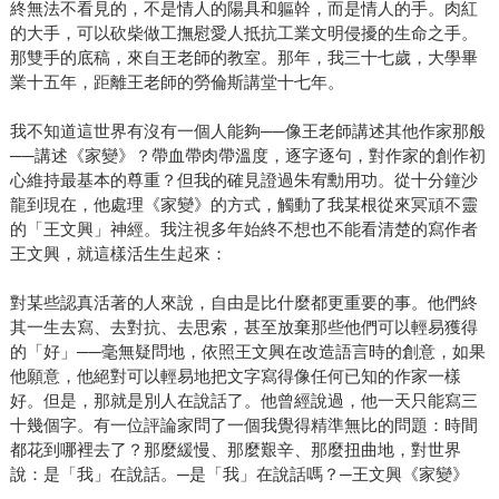
終無法不看見的，不是情人的陽具和軀幹，而是情人的手。肉紅
的大手，可以砍柴做工撫慰愛人抵抗工業文明侵擾的生命之手。
那雙手的底稿，來自王老師的教室。那年，我三十七歲，大學畢
業十五年，距離王老師的勞倫斯講堂十七年。
我不知道這世界有沒有一個人能夠──像王老師講述其他作家那般
──講述《家變》？帶血帶肉帶溫度，逐字逐句，對作家的創作初
心維持最基本的尊重？但我的確見證過朱宥勳用功。從十分鐘沙
龍到現在，他處理《家變》的方式，觸動了我某根從來冥頑不靈
的「王文興」神經。我注視多年始終不想也不能看清楚的寫作者
王文興，就這樣活生生起來：
對某些認真活著的人來說，自由是比什麼都更重要的事。他們終
其一生去寫、去對抗、去思索，甚至放棄那些他們可以輕易獲得
的「好」──毫無疑問地，依照王文興在改造語言時的創意，如果
他願意，他絕對可以輕易地把文字寫得像任何已知的作家一樣
好。但是，那就是別人在說話了。他曾經說過，他一天只能寫三
十幾個字。有一位評論家問了一個我覺得精準無比的問題：時間
都花到哪裡去了？那麼緩慢、那麼艱辛、那麼扭曲地，對世界
說：是「我」在說話。─是「我」在說話嗎？─王文興《家變》