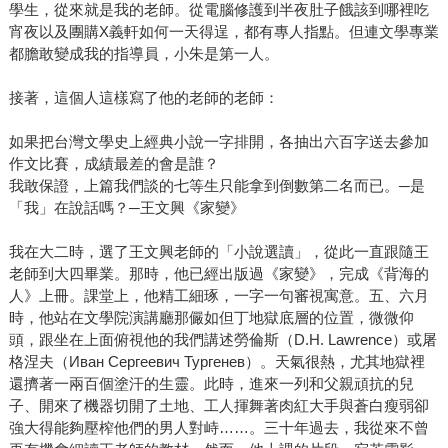
學生，從來就是我的老師。從電腦修護到半夜肚子餓該到哪裡吃
宵夜以及團購X義軒如何一天得逞，都有專人指點。但連文學專業
都膽敢變成我的指導員，小朱是第一人。
接著，這個人這樣寫了他的老師的老師：
如果把台灣文學史上經典小說一字排開，各抽出六百字送去參加
作文比賽，成績最差的會是誰？
我敢保證，上篇我們談的七等生只能拿到倒數第二名而已。─是
「我」在說話嗎？─王文興《家變》
我在大二時，選了王文興老師的「小說選讀」，從此一直跟隨王
老師到大四畢業。那時，他已經出版過《家變》，完成《背海的
人》上冊。課堂上，他精工細琢，一字一句審視寓意。五、六月
時，他站在文學院演講廳那儼如但丁地獄底層的位置，微微仰
頭，跟坐在上面俯視他的我們講述勞倫斯（D.H. Lawrence）或屠
格涅夫（Иван Сергеевич Тургенев）。天氣很熱，尤其地獄裡
還擠著一兩百個塗汗的生靈。此時，進來一列和父親頑抗的兒
子、開來了機器切開了土地、工人揮舞著肉紅大手與蒼白瘦弱卻
強大得能夠壓榨他們的男人對峙……。三十年過去，我從來不曾