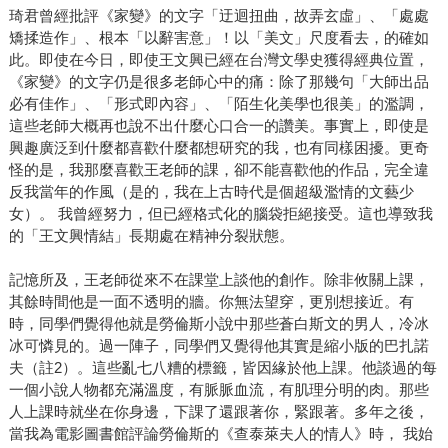
琦君曾經批評《家變》的文字「迂迴扭曲，故弄玄虛」、「處處
矯揉造作」、根本「以辭害意」！以「美文」尺度看去，的確如
此。即使在今日，即使王文興已經在台灣文學史獲得經典位置，
《家變》的文字仍是很多老師心中的痛：除了那幾句「大師出品
必有佳作」、「形式即內容」、「陌生化美學也很美」的濫調，
這些老師大概再也說不出什麼心口合一的讚美。事實上，即使是
興趣廣泛到什麼都喜歡什麼都想研究的我，也有同樣困擾。更奇
怪的是，我那麼喜歡王老師的課，卻不能喜歡他的作品，完全違
反我當年的作風（是的，我在上古時代是個超級濫情的文藝少
女）。 我曾經努力，但已經格式化的腦袋拒絕接受。這也導致我
的「王文興情結」長期處在精神分裂狀態。
記憶所及，王老師從來不在課堂上談他的創作。除非攸關上課，
其餘時間他是一面不透明的牆。你無法望穿，更別想接近。有
時，同學們覺得他就是勞倫斯小說中那些蒼白斯文的男人，冷冰
冰可憐見的。過一陣子，同學們又覺得他其實是縮小版的巴扎諾
夫（註2）。這些亂七八糟的標籤，皆因緣於他上課。他談過的每
一個小說人物都充滿溫度，有脈脈血流，有肌理分明的肉。那些
人上課時就坐在你身邊，下課了還跟著你，緊跟著。多年之後，
當我為電影圖書館評論勞倫斯的《查泰萊夫人的情人》時， 我始