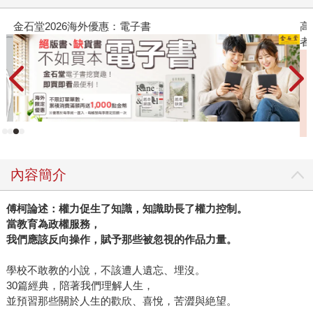
金石堂2026海外優惠：電子書
高
者
內容簡介
傅柯論述：權力促生了知識，知識助長了權力控制。
當教育為政權服務，
我們應該反向操作，賦予那些被忽視的作品力量。
學校不敢教的小說，不該遭人遺忘、埋沒。
30篇經典，陪著我們理解人生，
並預習那些關於人生的歡欣、喜悅，苦澀與絶望。