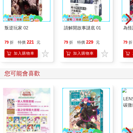
叛逆玩家 02
請解開故事謎底 01
為怪
221
229
79
折
特價
元
79
折
特價
元
79
折
加入購物車
加入購物車
您可能會喜歡