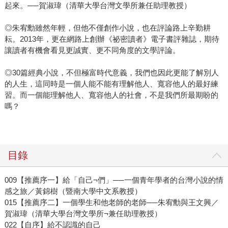
起來。──賀淑瑋（清華大學台灣文學所兼任助理教授）
◎朱宥勳雖然年輕，但他不僅創作小說，也在評論路上辛勤耕
耘。2013年，更在網路上創辦《祕密讀者》電子書評雜誌，期待
讓讀者有機會看見更誠實、更不同角度的文學評論。
◎30篇經典小說，不但極富時代意義，我們也因此更能了解別人
的人生，這同時是一個人能不能有理解他人、寬容他人的最好練
習。而一個能理解他人、寬容他人的社會，不是我們所最期盼的
嗎？
目錄
009【推薦序一】給「自己¬們」──一個青年學者的台灣小說的情
感之旅／黃錦樹（暨南大學中文系教授）
015【推薦序二】一個學生和他老師的老師──朱宥勳與王文興／
賀淑瑋（清華大學台灣文學所¬兼任助理教授）
022【自序】給不認識的自己