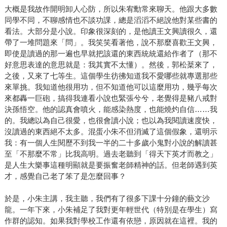
大概是我故作開明卸人心防，所以朱宥勳常來聊天。他跟大多數
同學不同，不聊感情也不談功課，總是滔滔不絕說他對某些書的
看法。大部分是小說。印象很深刻的，是他讀王文興讀很久，還
帶了一堆問題來「問」。我笑笑看著他，說不那麼喜歡王文興，
即使是讀過的那一遍也早就把該還的東西統統還給作者了（那不
好意思表達的意思就是：我其實不太懂）。然後，郭松棻來了，
之後，又來了七等生。這個學生彷彿知道我不愛哪些就專選那些
來單挑。我知道他很用功，但不知道他可以這麼用功，幾乎每次
來都轟一巨砲，搞得我連看小說也緊張兮兮，老覺得是豬八戒對
決孫悟空。他的認真會噴火，能感染熱度，也能燒灼自信……我
的。我總以為自己很愛，也很會讀小說；也以為我閱讀速度快，
沒讀過的東西絕不太多。混蛋小朱不但消滅了這個假象，還明示
我：有一個人生閱歷不到我一半的二十多歲小鬼對小說的解讀甚
至「不那麼不常」比我高明。過去老聽到「得天下英才而教之」
是人生大樂事這種明顯就是要振奮老師精神的話。但老師遇到英
才，感覺自己老了笨了是怎麼回事？
於是，小朱主講，我主聽，我們有了很多下課十分鐘的藝文沙
龍。一年下來，小朱補足了我對更年輕世代（特別是在學生）寫
作群的認知。如果我對學校工作還有依戀，原因就在這裡。我的