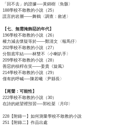
「回不去」的證據──黃錦樹〈魚骸〉
188學校不敢教的小說（25）
謊言的岩層——舞鶴〈調查：敘述〉
【七、無需掩飾惡的年代】
196學校不敢教的小說（26）
權力減去懷疑等於——鄭清文〈報馬仔〉
202學校不敢教的小說（27）
分類底牢結——林雙不〈小喇叭手〉
209學校不敢教的小說（28）
善惡的槓桿在笑——姜貴《旋風》
214學校不敢教的小說（29）
僅有的呼喊──陳若曦〈尹縣長〉
【尾聲：可能性】
222學校不敢教的小說（30）
在詩的絕望裡預習──郭松棻〈月印〉
228【附錄一】如何測量學校不敢教的小說
251【附錄二】作品出處