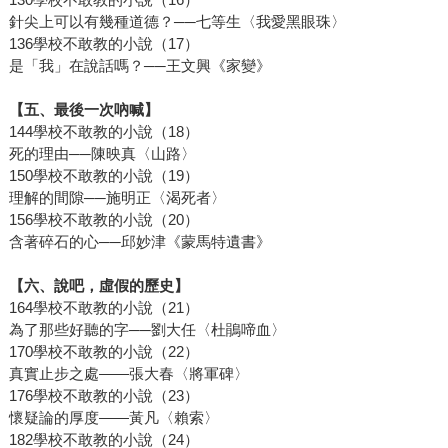
針尖上可以有幾種道德？──七等生〈我愛黑眼珠〉
136學校不敢教的小說（17）
是「我」在說話嗎？──王文興《家變》
【五、最後一次吶喊】
144學校不敢教的小說（18）
死的理由──陳映真〈山路〉
150學校不敢教的小說（19）
理解的間隙──施明正〈渴死者〉
156學校不敢教的小說（20）
含著碎石的心──邱妙津《蒙馬特遺書》
【六、說吧，虛假的歷史】
164學校不敢教的小說（21）
為了那些好聽的字──劉大任〈杜鵑啼血〉
170學校不敢教的小說（22）
真實止步之處——張大春〈將軍碑〉
176學校不敢教的小說（23）
懷疑論的厚度——黃凡〈賴索〉
182學校不敢教的小說（24）