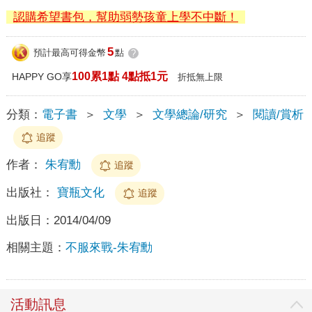
認購希望書包，幫助弱勢孩童上學不中斷！
5
預計最高可得金幣
點
?
100累1點 4點抵1元
HAPPY GO享
折抵無上限
分類：
電子書
＞
文學
＞
文學總論/研究
＞
閱讀/賞析
追蹤
作者：
朱宥勳
追蹤
出版社：
寶瓶文化
追蹤
出版日：
2014/04/09
相關主題：
不服來戰-朱宥勳
活動訊息