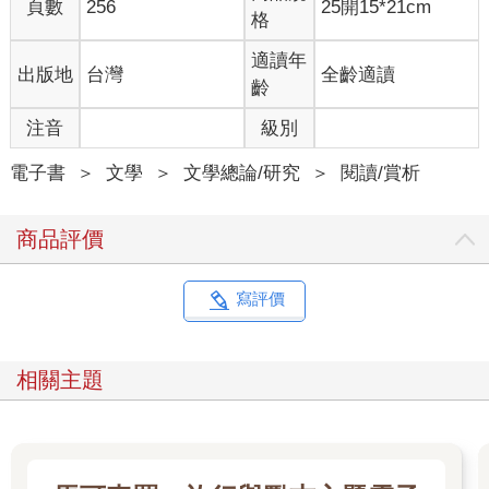
頁數
256
25開15*21cm
格
適讀年
出版地
台灣
全齡適讀
齡
注音
級別
電子書
＞
文學
＞
文學總論/研究
＞
閱讀/賞析
商品評價
寫評價
相關主題