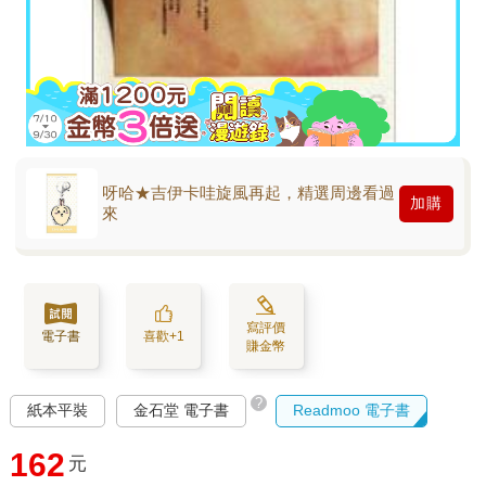
呀哈★吉伊卡哇旋風再起，精選周邊看過
加購
來
寫評價
電子書
喜歡+1
賺金幣
?
紙本平裝
金石堂 電子書
Readmoo 電子書
162
元