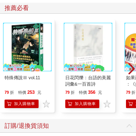
推薦必看
特殊傳說Ⅲ vol.11
日花閃爍：台語的美麗
如果
詞彙&一百首詩
：《
喵》
253
356
79
折
特價
元
79
折
特價
元
79
折
【首
加入購物車
加入購物車
訂購/退換貨須知