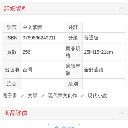
詳細資料
語言
中文繁體
裝訂
ISBN
9789866249211
分級
普通級
商品規
頁數
256
25開15*21cm
格
適讀年
出版地
台灣
全齡適讀
齡
注音
級別
電子書
＞
文學
＞
現代華文創作
＞
現代小說
商品評價