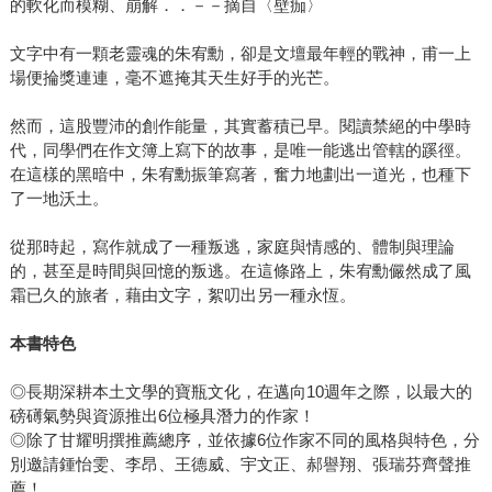
的軟化而模糊、崩解．．－－摘自〈壁痂〉
文字中有一顆老靈魂的朱宥勳，卻是文壇最年輕的戰神，甫一上
場便掄獎連連，毫不遮掩其天生好手的光芒。
然而，這股豐沛的創作能量，其實蓄積已早。閱讀禁絕的中學時
代，同學們在作文簿上寫下的故事，是唯一能逃出管轄的蹊徑。
在這樣的黑暗中，朱宥勳振筆寫著，奮力地劃出一道光，也種下
了一地沃土。
從那時起，寫作就成了一種叛逃，家庭與情感的、體制與理論
的，甚至是時間與回憶的叛逃。在這條路上，朱宥勳儼然成了風
霜已久的旅者，藉由文字，絮叨出另一種永恆。
本書特色
◎長期深耕本土文學的寶瓶文化，在邁向10週年之際，以最大的
磅礡氣勢與資源推出6位極具潛力的作家！
◎除了甘耀明撰推薦總序，並依據6位作家不同的風格與特色，分
別邀請鍾怡雯、李昂、王德威、宇文正、郝譽翔、張瑞芬齊聲推
薦！