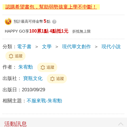
認購希望書包，幫助弱勢孩童上學不中斷！
5
預計最高可得金幣
點
?
100累1點 4點抵1元
HAPPY GO享
折抵無上限
分類：
電子書
＞
文學
＞
現代華文創作
＞
現代小說
追蹤
作者：
朱宥勳
追蹤
出版社：
寶瓶文化
追蹤
出版日：
2010/09/29
相關主題：
不服來戰-朱宥勳
活動訊息