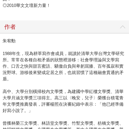
◎2010華文文壇新力量！
作者
朱宥勳
1988年生，現為耕莘寫作會成員，就讀於清華大學台灣文學研究
所。常常在各種自相矛盾的狀態裡游移：社會學理論與文學寫
作、口舌之快與甜言蜜語、驕傲自負與卑躬屈膝、百年孤寂和實
況野球。游移後來變成定居之所，也就習慣了這種融會貫通的矛
盾。
高中、大學分別橫掃校內文學獎，為建國中學紅樓文學獎、清華
大學月涵文學獎三項得主。高三以〈晚安，兒子〉榮獲台積電青
年文學獎推薦發表，評審楊照在決審紀錄中表示：「他已經準備
好寫小說了。」
曾獲林榮三文學獎、林語堂文學獎、竹塹文學獎、枋橋文學獎、