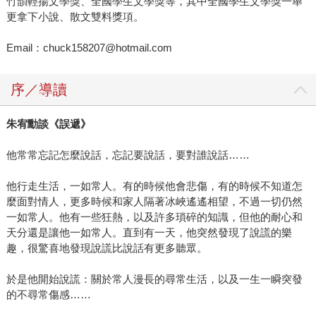
竹韻輕揚文學獎、全國學生文學獎等，其中全國學生文學獎一舉
更拿下小說、散文雙料獎項。
Email：chuck158207@hotmail.com
序／導讀
朱宥勳談《誤遞》
他常常忘記怎麼說話，忘記要說話，要對誰說話……
他行走生活，一如常人。有的時候他會悲傷，有的時候不知道怎
麼面對情人，更多時候和家人隔著冰峽遙遙相望，不過一切仍然
一如常人。他有一些狂熱，以及許多瑣碎的知識，但他的耐心和
天分還是讓他一如常人。直到有一天，他突然發現了說謊的樂
趣，很驚喜地發現說謊比說話有更多聽眾。
於是他開始說謊：關於常人漫長的尋常生活，以及一生一瞬突發
的不尋常傷感……