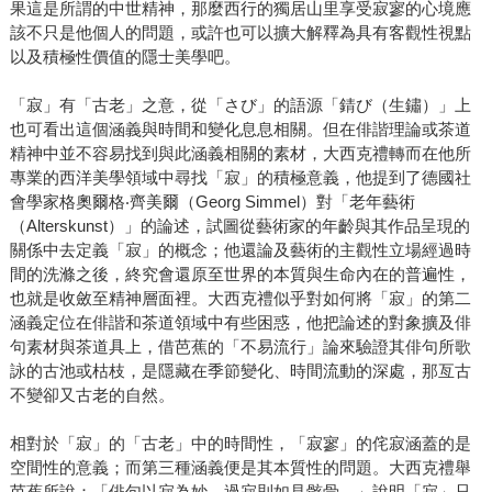
果這是所謂的中世精神，那麼西行的獨居山里享受寂寥的心境應
該不只是他個人的問題，或許也可以擴大解釋為具有客觀性視點
以及積極性價值的隱士美學吧。
「寂」有「古老」之意，從「さび」的語源「錆び（生鏽）」上
也可看出這個涵義與時間和變化息息相關。但在俳諧理論或茶道
精神中並不容易找到與此涵義相關的素材，大西克禮轉而在他所
專業的西洋美學領域中尋找「寂」的積極意義，他提到了德國社
會學家格奧爾格‧齊美爾（Georg Simmel）對「老年藝術
（Alterskunst）」的論述，試圖從藝術家的年齡與其作品呈現的
關係中去定義「寂」的概念；他還論及藝術的主觀性立場經過時
間的洗滌之後，終究會還原至世界的本質與生命內在的普遍性，
也就是收斂至精神層面裡。大西克禮似乎對如何將「寂」的第二
涵義定位在俳諧和茶道領域中有些困惑，他把論述的對象擴及俳
句素材與茶道具上，借芭蕉的「不易流行」論來驗證其俳句所歌
詠的古池或枯枝，是隱藏在季節變化、時間流動的深處，那亙古
不變卻又古老的自然。
相對於「寂」的「古老」中的時間性，「寂寥」的侘寂涵蓋的是
空間性的意義；而第三種涵義便是其本質性的問題。大西克禮舉
芭蕉所說：「俳句以寂為妙。過寂則如見骸骨。」說明「寂」只