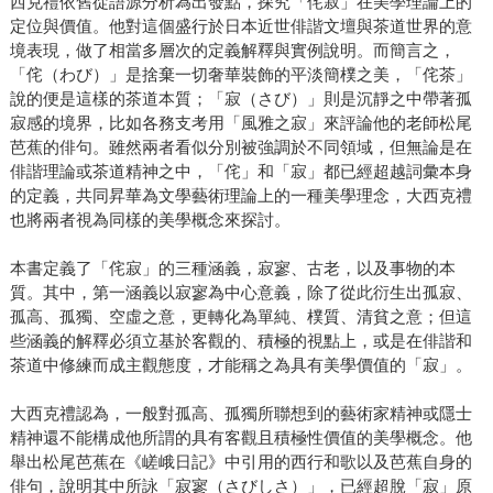
西克禮依舊從語源分析為出發點，探究「侘寂」在美學理論上的
定位與價值。他對這個盛行於日本近世俳諧文壇與茶道世界的意
境表現，做了相當多層次的定義解釋與實例說明。而簡言之，
「侘（わび）」是捨棄一切奢華裝飾的平淡簡樸之美，「侘茶」
說的便是這樣的茶道本質；「寂（さび）」則是沉靜之中帶著孤
寂感的境界，比如各務支考用「風雅之寂」來評論他的老師松尾
芭蕉的俳句。雖然兩者看似分別被強調於不同領域，但無論是在
俳諧理論或茶道精神之中，「侘」和「寂」都已經超越詞彙本身
的定義，共同昇華為文學藝術理論上的一種美學理念，大西克禮
也將兩者視為同樣的美學概念來探討。
本書定義了「侘寂」的三種涵義，寂寥、古老，以及事物的本
質。其中，第一涵義以寂寥為中心意義，除了從此衍生出孤寂、
孤高、孤獨、空虛之意，更轉化為單純、樸質、清貧之意；但這
些涵義的解釋必須立基於客觀的、積極的視點上，或是在俳諧和
茶道中修練而成主觀態度，才能稱之為具有美學價值的「寂」。
大西克禮認為，一般對孤高、孤獨所聯想到的藝術家精神或隱士
精神還不能構成他所謂的具有客觀且積極性價值的美學概念。他
舉出松尾芭蕉在《嵯峨日記》中引用的西行和歌以及芭蕉自身的
俳句，說明其中所詠「寂寥（さびしさ）」，已經超脫「寂」原