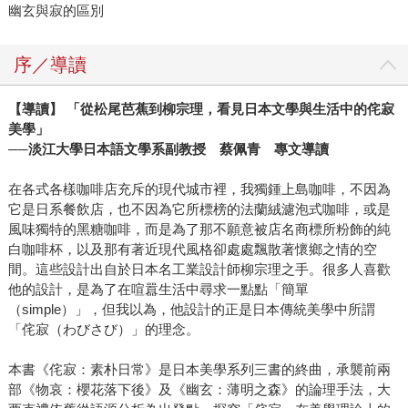
幽玄與寂的區別
序／導讀
【導讀】 「從松尾芭蕉到柳宗理，看見日本文學與生活中的侘寂
美學」
──淡江大學日本語文學系副教授 蔡佩青 專文導讀
在各式各樣咖啡店充斥的現代城市裡，我獨鍾上島咖啡，不因為
它是日系餐飲店，也不因為它所標榜的法蘭絨濾泡式咖啡，或是
風味獨特的黑糖咖啡，而是為了那不願意被店名商標所粉飾的純
白咖啡杯，以及那有著近現代風格卻處處飄散著懷鄉之情的空
間。這些設計出自於日本名工業設計師柳宗理之手。很多人喜歡
他的設計，是為了在喧囂生活中尋求一點點「簡單
（simple）」，但我以為，他設計的正是日本傳統美學中所謂
「侘寂（わびさび）」的理念。
本書《侘寂：素朴日常》是日本美學系列三書的終曲，承襲前兩
部《物哀：櫻花落下後》及《幽玄：薄明之森》的論理手法，大