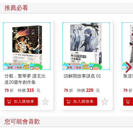
推薦必看
廿載．繁華夢 護玄出
請解開故事謎底 01
叛逆
道20週年創作集
315
229
79
折
特價
元
79
折
特價
元
79
折
加入購物車
加入購物車
您可能會喜歡