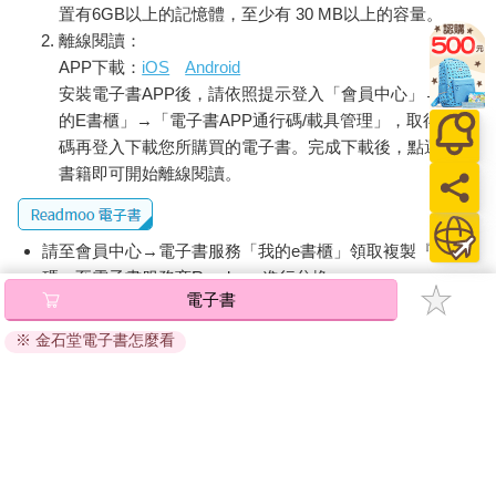
置有6GB以上的記憶體，至少有 30 MB以上的容量。
離線閱讀：
APP下載：
iOS
Android
安裝電子書APP後，請依照提示登入「會員中心」→「我
的E書櫃」→「電子書APP通行碼/載具管理」，取得通行
碼再登入下載您所購買的電子書。完成下載後，點選任一
書籍即可開始離線閱讀。
請至會員中心→電子書服務「我的e書櫃」領取複製『兌換
碼』至電子書服務商Readmoo進行兌換。
電子書
退換貨須知：
※ 金石堂電子書怎麼看
因版權保護，您在金石堂所購買的電子書僅能以金石堂專屬
的閱讀軟體開啟閱讀，無法以其他閱讀器或直接下載檔案。
依據「消費者保護法」第19條及行政院消費者保護處公告之
「通訊交易解除權合理例外情事適用準則」，非以有形媒介
提供之數位內容或一經提供即為完成之線上服務，經消費者
事先同意始提供。（如：電子書、電子雜誌、下載版軟體、