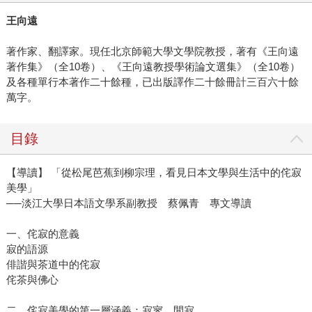
王向遠
著作家、翻譯家。現任北京師範大學文學院教授，著有《王向遠
著作集》（全10卷）、《王向遠教授學術論文選集》（全10卷）
及各種單行本著作二十餘種，已出版譯作二十餘冊計三百六十餘
萬字。
目錄
【導讀】 「從松尾芭蕉到柳宗理，看見日本文學與生活中的侘寂
美學」
──淡江大學日本語文學系副教授 蔡佩青 專文導讀
一、侘寂的意義
寂的語源
俳諧與茶道中的侘寂
侘茶與佛心
二、侘寂美學的第一層涵義：寂寥、閒寂