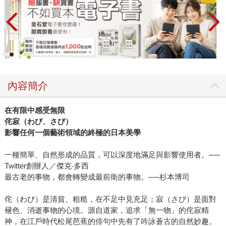
內容簡介
在有限中感受無限
侘寂（わび、さび）
影響任何一個藝術領域的終極的日本美學
一種簡單、自然形成的品質，可以深度地滿足與影響使用者。──
Twitter創辦人／傑克‧多西
最古老的事物，都會轉變成最前衛的事物。──杉本博司
侘（わび）是清貧、粗糙，在不足中見充足；寂（さび）是面對
褪色、消逝事物的心境。源自道家，追求「無一物」的侘寂精
神，在江戶時代松尾芭蕉的俳句中先有了吟詠蒼古的自然妙趣。