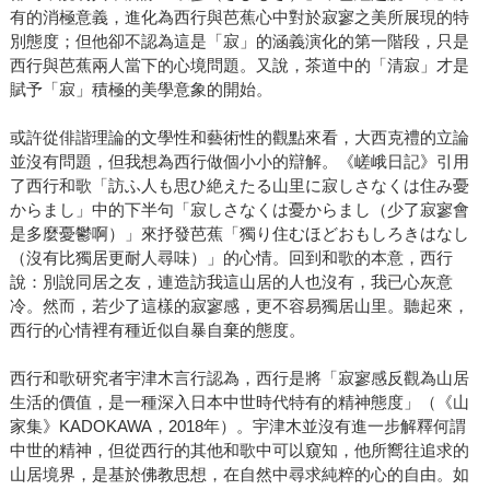
有的消極意義，進化為西行與芭蕉心中對於寂寥之美所展現的特
別態度；但他卻不認為這是「寂」的涵義演化的第一階段，只是
西行與芭蕉兩人當下的心境問題。又說，茶道中的「清寂」才是
賦予「寂」積極的美學意象的開始。
或許從俳諧理論的文學性和藝術性的觀點來看，大西克禮的立論
並沒有問題，但我想為西行做個小小的辯解。《嵯峨日記》引用
了西行和歌「訪ふ人も思ひ絶えたる山里に寂しさなくは住み憂
からまし」中的下半句「寂しさなくは憂からまし（少了寂寥會
是多麼憂鬱啊）」來抒發芭蕉「獨り住むほどおもしろきはなし
（沒有比獨居更耐人尋味）」的心情。回到和歌的本意，西行
說：別說同居之友，連造訪我這山居的人也沒有，我已心灰意
冷。然而，若少了這樣的寂寥感，更不容易獨居山里。聽起來，
西行的心情裡有種近似自暴自棄的態度。
西行和歌研究者宇津木言行認為，西行是將「寂寥感反觀為山居
生活的價值，是一種深入日本中世時代特有的精神態度」（《山
家集》KADOKAWA，2018年）。宇津木並沒有進一步解釋何謂
中世的精神，但從西行的其他和歌中可以窺知，他所嚮往追求的
山居境界，是基於佛教思想，在自然中尋求純粹的心的自由。如