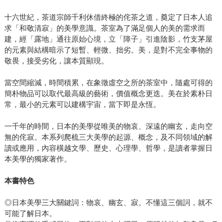
十六世紀，茶道宗師千利休借終極的侘茶之道，奠定了日本人追
求「和敬清寂」的美學意識。茶室為了滿足個人的美的需求而
建，經「露地」通往原始心境，立「障子」引進陰影，竹支茅屋
的元素與結構暗示了短暫、輕微、拙劣。美，是對不完全事物的
敬畏，接受劣化，讓本質顯現。
當空間縮減，時間積累，在象徵虛空之所的茶室中，隨處可得的
簡朴物品可以取代最高級的藝術，價值概念更迭。美在於素朴日
常，最小的元素可以建構宇宙，當下即是永恆。
一千年的時間，日本的美學從唯美的物哀、深遠的幽玄，走向空
無的侘寂。本系列爬梳三大美學的起源、概念，及不同領域的解
讀或應用，內容橫越文學、歷史、心理學、哲學，是讀者掌握日
本美學的獨家著作。
本書特色
◎日本美學三大關鍵詞：物哀、幽玄、寂。不懂這三個詞，就不
可能了解日本。