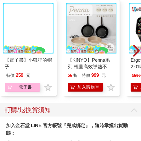
【電子書】小狐狸的帽
【KINYO】Penna系
Ergot
子
列-輕量高效導熱不沾
2.
平煎鍋30cm
259
999
特價
元
56
折
特價
元
1590
電子書
加入購物車
訂購/退換貨須知
加入金石堂 LINE 官方帳號『完成綁定』，隨時掌握出貨動
態：