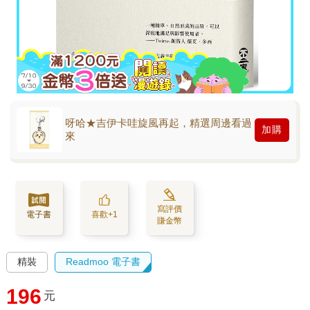
呀哈★吉伊卡哇旋風再起，精選周邊看過
加購
來
寫評價
電子書
喜歡+1
賺金幣
精裝
Readmoo 電子書
196
元