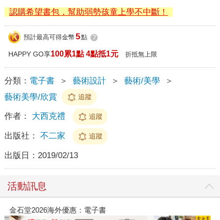
認購希望書包，幫助弱勢孩童上學不中斷！
5
預計最高可得金幣
點
?
100累1點 4點抵1元
HAPPY GO享
折抵無上限
分類：
電子書
＞
藝術設計
＞
藝術/美學
＞
藝術美學/欣賞
追蹤
作者：
大西克禮
追蹤
出版社：
不二家
追蹤
出版日：
2019/02/13
活動訊息
金石堂2026海外優惠：電子書