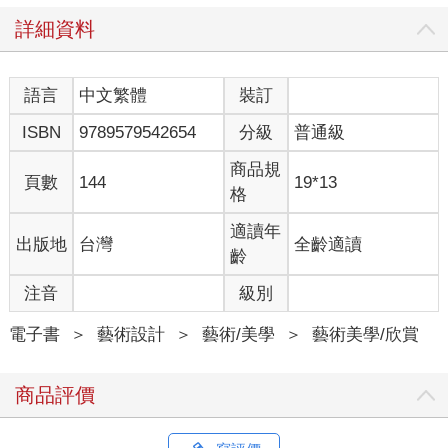
詳細資料
語言
中文繁體
裝訂
ISBN
9789579542654
分級
普通級
商品規
頁數
144
19*13
格
適讀年
出版地
台灣
全齡適讀
齡
注音
級別
電子書
＞
藝術設計
＞
藝術/美學
＞
藝術美學/欣賞
商品評價