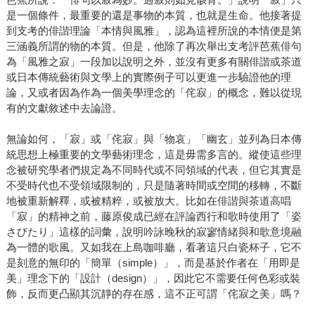
是一個條件，最重要的還是事物的本質，也就是生命。他接著提
到支考的俳諧理論「本情與風雅」，認為這裡所說的本情便是第
三涵義所謂的物的本質。但是，他除了再次舉出支考評芭蕉俳句
為「風雅之寂」一段加以說明之外，並沒有更多有關俳諧或茶道
或日本傳統藝術與文學上的實際例子可以更進一步驗證他的理
論，又或者因為作為一個美學理念的「侘寂」的概念，難以從現
有的文獻敘述中去論證。
無論如何，「寂」或「侘寂」與「物哀」「幽玄」並列為日本傳
統思想上極重要的文學藝術理念，這是毋需多言的。縱使這些理
念被研究學者們規定為不同時代或不同領域的代表，但它其實是
不受時代也不受領域限制的，只是隨著時間或空間的移轉，不斷
地被重新解釋，或被精粹，或被放大。比如在俳諧與茶道高唱
「寂」的精神之前，藤原俊成已經在評論西行和歌時使用了「姿
さびたり」這樣的詞彙，說明吟詠晚秋的寂寥情緒與和歌意境融
為一體的歌風。又如我在上島咖啡廳，看著這只白瓷杯子，它不
是刻意的無印的「簡單（simple）」，而是基於作者在「用即是
美」理念下的「設計（design）」，因此它不需要任何色彩或裝
飾，反而更凸顯其沉靜的存在感，這不正可謂「侘寂之美」嗎？