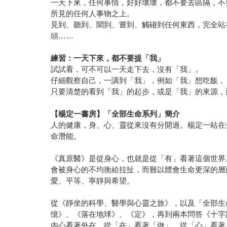
一天下來，任何事情，好好壞壞，都不要去區隔，不
所見的任何人事物之上。
見到、聽到、聞到、嘗到、觸碰到任何東西，完全站在
頭……
練習：一天下來，都不要提「我」
試試看，可不可以一天走下去，沒有「我」。
仔細觀察自己，一講到「我」，例如「我」想吃飯，
只要清楚的看到「我」的起步，或是「我」的來源，
【楊定一書房】「全部生命系列」簡介
人的健康，身、心、靈從來沒有分開過。楊定一站在
命潛能。
《真原醫》是從身心，也就是從「有」看著這個世界
會被身心的不均衡給拉扯，而難以體會生命更深的層
愛、平等、寧靜與希望。
從《靜坐的科學、醫學與心靈之旅》，以及「全部生
憶》、《落在地球》、《定》，再到兩本問答《十字
內心看著外在，從「在」看著「做」，從「心」看著