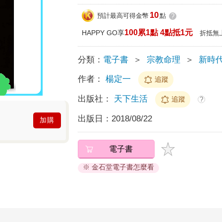
10
預計最高可得金幣
點
?
100累1點 4點抵1元
HAPPY GO享
折抵無
分類：
電子書
＞
宗教命理
＞
新時
作者：
楊定一
追蹤
出版社：
天下生活
追蹤
?
出版日：
2018/08/22
加購
電子書
※ 金石堂電子書怎麼看