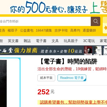
圭吾
楊双子
公益書包
16647續集
吉伊卡哇
高希均
通靈藥師
路邊攤新作
馬斯克
玩具總動員5
超慢跑
館
英文書
雜誌
電子書
文具
玩具親子
3C電玩
家
【電子書】時間的陷阱
活出全部生命的潛能，19個練習，鬆綁
紙本平裝
Readmoo 電子書
252
元
認購希望書包，幫助弱勢孩童上學不