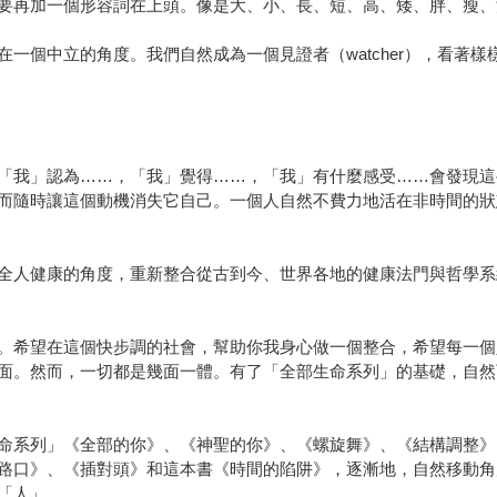
要再加一個形容詞在上頭。像是大、小、長、短、高、矮、胖、瘦、
一個中立的角度。我們自然成為一個見證者（watcher），看著
「我」認為……，「我」覺得……，「我」有什麼感受……會發現這
而隨時讓這個動機消失它自己。一個人自然不費力地活在非時間的狀
全人健康的角度，重新整合從古到今、世界各地的健康法門與哲學系
。希望在這個快步調的社會，幫助你我身心做一個整合，希望每一個
面。然而，一切都是幾面一體。有了「全部生命系列」的基礎，自然
命系列」《全部的你》、《神聖的你》、《螺旋舞》、《結構調整》
路口》、《插對頭》和這本書《時間的陷阱》，逐漸地，自然移動角
「人」。