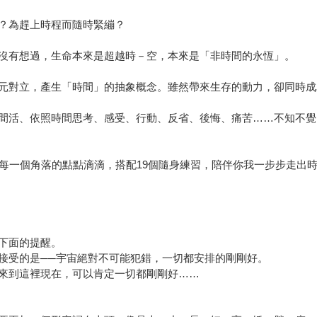
？為趕上時程而隨時緊繃？
沒有想過，生命本來是超越時－空，本來是「非時間的永恆」。
元對立，產生「時間」的抽象概念。雖然帶來生存的動力，卻同時成
間活、依照時間思考、感受、行動、反省、後悔、痛苦……不知不覺
活每一個角落的點點滴滴，搭配19個隨身練習，陪伴你我一步步走出
下面的提醒。
接受的是──宇宙絕對不可能犯錯，一切都安排的剛剛好。
來到這裡現在，可以肯定一切都剛剛好……