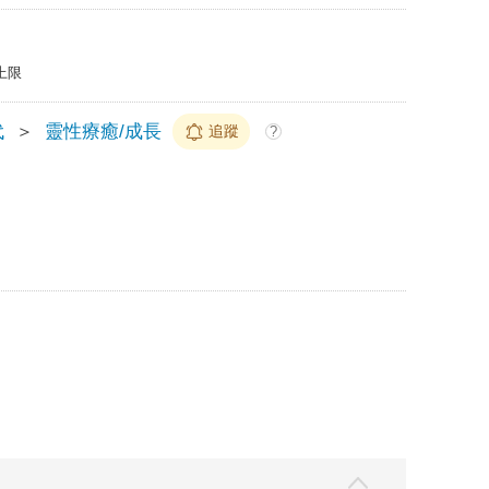
上限
代
＞
靈性療癒/成長
追蹤
?