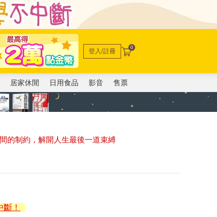
0
登入/註冊
電
居家休閒
日用食品
影音
售票
時間的制約，解開人生最後一道束縛
中斷！