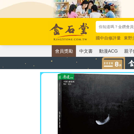
國中自修評量
東野
唯紅花綻放
奧德賽
會員獎勵
中文書
動漫ACG
親子