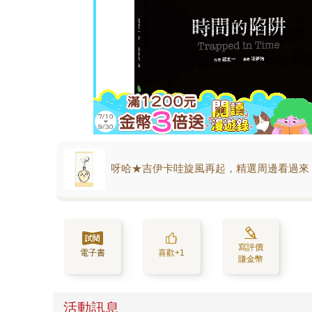
呀哈★吉伊卡哇旋風再起，精選周邊看過來
寫評價
電子書
喜歡+1
賺金幣
活動訊息