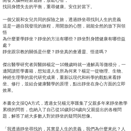
開發大腦神經新迴路，放鬆心智，
找回身體失去的平衡，重尋健康。安住於當下。
一個父親和女兒共同的探險之旅，透過靜坐尋找到人生的意義
這是一趟自我發現的旅程，用開放的心態，就能全然的放下與領
悟
為什麼要學靜坐？靜坐的方法有哪些？靜坐對身體健康有哪些益
處？
靜坐跟宗教的關係是什麼？靜坐真的會通靈、悟道嗎？
傑出醫學研究者與醫師楊定一10幾歲時就一邊解高等微積分，一
邊閱讀哲學書籍，想知道人生所為何來？楊定一從物理、生物、
神經生理學的當代研究成果，重新以現代和科學的觀點來看靜
坐、修行，並結合健康醫學的原理，點出靜坐在身心方面的立即
效果。
本書全文採QA方式，透過女兒楊元寧匯集了父親多年來靜坐教學
累積的問答，也納入了自己從10歲到24歲向父親提出的各種問
題，解答了絕大多數人對於靜坐的疑問與想像。
「我透過靜坐尋找的，其實是人生的意義，我們為什麼來此？人