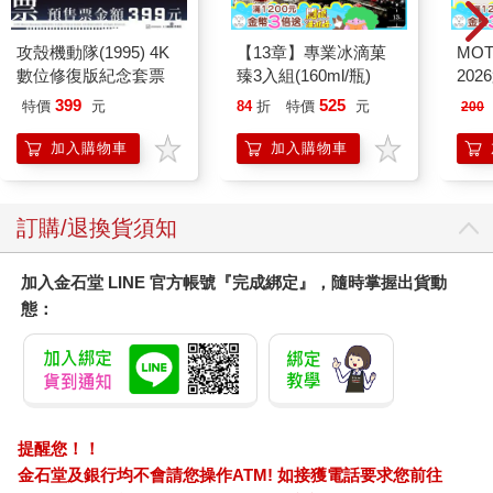
攻殼機動隊(1995) 4K
【13章】專業冰滴菓
MO
數位修復版紀念套票
臻3入組(160ml/瓶)
202
399
525
特價
元
84
折
特價
元
200
加入購物車
加入購物車
訂購/退換貨須知
加入金石堂 LINE 官方帳號『完成綁定』，隨時掌握出貨動
態：
提醒您！！
金石堂及銀行均不會請您操作ATM! 如接獲電話要求您前往