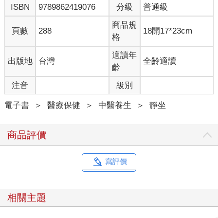
ISBN
9789862419076
分級
普通級
商品規
頁數
288
18開17*23cm
格
適讀年
出版地
台灣
全齡適讀
齡
注音
級別
電子書
＞
醫療保健
＞
中醫養生
＞
靜坐
商品評價
寫評價
相關主題