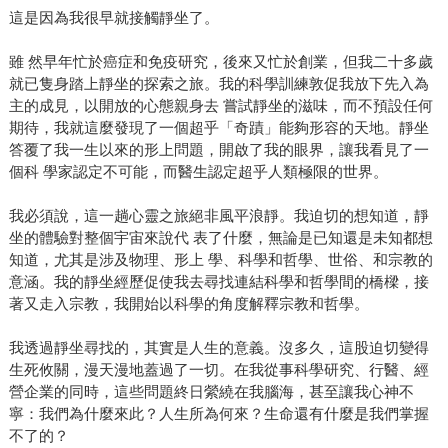
這是因為我很早就接觸靜坐了。
雖 然早年忙於癌症和免疫研究，後來又忙於創業，但我二十多歲
就已隻身踏上靜坐的探索之旅。我的科學訓練敦促我放下先入為
主的成見，以開放的心態親身去 嘗試靜坐的滋味，而不預設任何
期待，我就這麼發現了一個超乎「奇蹟」能夠形容的天地。靜坐
答覆了我一生以來的形上問題，開啟了我的眼界，讓我看見了一
個科 學家認定不可能，而醫生認定超乎人類極限的世界。
我必須說，這一趟心靈之旅絕非風平浪靜。我迫切的想知道，靜
坐的體驗對整個宇宙來說代 表了什麼，無論是已知還是未知都想
知道，尤其是涉及物理、形上 學、科學和哲學、世俗、和宗教的
意涵。我的靜坐經歷促使我去尋找連結科學和哲學間的橋樑，接
著又走入宗教，我開始以科學的角度解釋宗教和哲學。
我透過靜坐尋找的，其實是人生的意義。沒多久，這股迫切變得
生死攸關，漫天漫地蓋過了一切。在我從事科學研究、行醫、經
營企業的同時，這些問題終日縈繞在我腦海，甚至讓我心神不
寧：我們為什麼來此？人生所為何來？生命還有什麼是我們掌握
不了的？