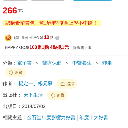
266
元
認購希望書包，幫助弱勢孩童上學不中斷！
10
預計最高可得金幣
點
?
100累1點 4點抵1元
HAPPY GO享
折抵無上限
分類：
電子書
＞
醫療保健
＞
中醫養生
＞
靜坐
追蹤
作者：
楊定一、楊元寧
追蹤
出版社：
天下生活
追蹤
出版日：
2014/07/02
相關主題：
金石堂年度影響力好書
年度十大好書