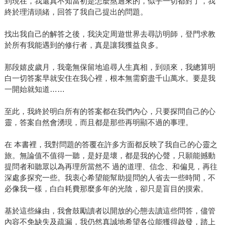
到現在，我還真不知當初是怎麼熬過來的，似乎一切都對了，我
終於理清頭緒，回答了我自己提出的問題。
找出我自己的解答之後，我決定周遊世界去尋訪明師，登門求教
於所有我能遇到的修行者，真是讓我獲益良多。
那段嬉皮歲月，我毫無保留地追尋人生真相，到頭來，我總算明
白一切答案早就安住在我心裡，根本無需窮盡千山萬水。要是我
一開始就知道……
至此，我終於明白所有的答案都在我們內心，只要探問自己的心
靈，答案自然會湧現，而且都是那些再明顯不過的事理。
在 本書裡，我對問題的答覆在許多方面都反映了我自己的心靈之
旅。無論值不值得一聽，是好是壞，都是我的心聲，只願能撼動
提問者和聽眾以為再理所當然不 過的道理、信念、和偏見，再往
深處多探究一些。我衷心希望能幫助提問的人省去一些時間，不
必像我一樣，白白耗費那麼多年的光陰，卻只是盲目的摸索。
基於這些緣由，我會鼓勵讀者以開放的心態去讀這些問答，儘管
內容不免缺失及疏漏，我仍然真誠地希望各位能獲得啟發，踏上