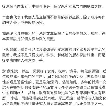
從這個角度來看，本書可說是一個父親和女兒共同的探險之旅。
本書也代表了我個人最直接而不假修飾的靜坐觀，除了順序略作
調整之外，並未改變內容。
如果說《真原醫》的一系列文章反映了我的養生觀念，那麼，這
本書可說是我個人靜坐觀的寫照。
正因如此，讀者可能還沒準備好迎接本書提到的眾多超乎主流的
觀點，我並不是只從技術、科學、和經驗的層次探討靜坐，而是
從更廣闊的人生意義下手。
對 我來說，靜坐一詞囊括了實修、技術、境界、轉化的經驗，近
年來變成相當熱門的主題；而時下談論靜坐的文章，無論是科學
性的還是通俗性的，更是浩如煙 海。儘管如此，多年前我第一次
試著在醫學期刊發表靜坐的論文時，多少還是覺得自己猶如荒漠
中的孤獨旅人。當時，親身嘗過靜坐滋味的科學家和醫師只有那
麼一 小撮，而能發現靜坐與宗教、形上理論、哲學等等人類文化
結晶毫無衝突的科學研究人員更是寥寥無幾，我正是其中之一。