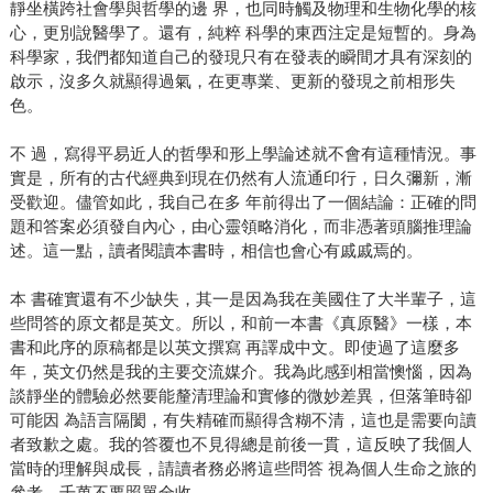
靜坐橫跨社會學與哲學的邊 界，也同時觸及物理和生物化學的核
心，更別說醫學了。還有，純粹 科學的東西注定是短暫的。身為
科學家，我們都知道自己的發現只有在發表的瞬間才具有深刻的
啟示，沒多久就顯得過氣，在更專業、更新的發現之前相形失
色。
不 過，寫得平易近人的哲學和形上學論述就不會有這種情況。事
實是，所有的古代經典到現在仍然有人流通印行，日久彌新，漸
受歡迎。儘管如此，我自己在多 年前得出了一個結論：正確的問
題和答案必須發自內心，由心靈領略消化，而非憑著頭腦推理論
述。這一點，讀者閱讀本書時，相信也會心有戚戚焉的。
本 書確實還有不少缺失，其一是因為我在美國住了大半輩子，這
些問答的原文都是英文。所以，和前一本書《真原醫》一樣，本
書和此序的原稿都是以英文撰寫 再譯成中文。即使過了這麼多
年，英文仍然是我的主要交流媒介。我為此感到相當懊惱，因為
談靜坐的體驗必然要能釐清理論和實修的微妙差異，但落筆時卻
可能因 為語言隔閡，有失精確而顯得含糊不清，這也是需要向讀
者致歉之處。我的答覆也不見得總是前後一貫，這反映了我個人
當時的理解與成長，請讀者務必將這些問答 視為個人生命之旅的
參考，千萬不要照單全收。