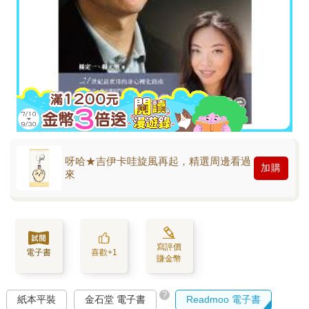
呀哈★吉伊卡哇旋風再起，精選周邊看過
加購
來
寫評價
電子書
喜歡+1
賺金幣
?
紙本平裝
金石堂 電子書
Readmoo 電子書