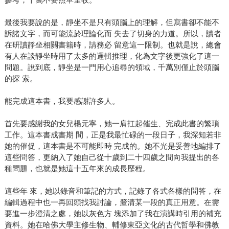
最後我要說的是，靜坐不是只有頭腦上的理解，但寫書卻不能不
訴諸文字，而可能流於理論化而 失去了切身的力道。所以，讀者
在研讀靜坐相關書籍時，請務必 留意這一限制。也就是說，總會
有人在談靜坐時用了太多的邏輯推理，化為文字後更強化了這一
問題。說到底，靜坐是一門用心追尋的領域，千萬別僅止於頭腦
的探 索。
能完成這本書，我要感謝許多人。
首先要感謝我的女兒楊元寧，她一肩扛起催生、完成此書的繁瑣
工作。這本書成書期 間，正是我最忙碌的一段日子，我深知若非
她的催促，這本書是不可能即時 完成的。她不光是妥善地編排了
這些問答，更納入了她自己從十歲到二十四歲之間向我提出的各
種問題，也就是她這十五年來的成長歷程。
這些年 來，她以錄音和筆記的方式，記錄了各式各樣的問答，在
編輯過程中也一再回頭找我討論，釐清某一段的真正用意。在需
要進一步澄清之處，她以灰色方 塊添加了我在演講時引用的補充
資料。她在哈佛大學主修生物、輔修東亞文化的古代哲學和佛教