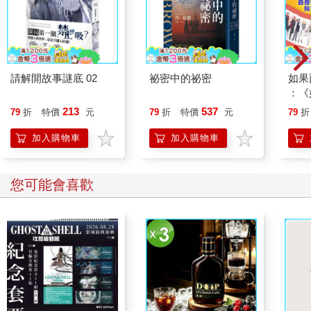
請解開故事謎底 02
祕密中的祕密
如果
：《
喵》
213
537
79
折
特價
元
79
折
特價
元
79
折
【首
加入購物車
加入購物車
您可能會喜歡