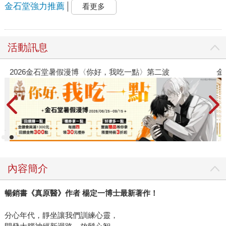
金石堂強力推薦
看更多
活動訊息
2026金石堂暑假漫博〈你好，我吃一點〉第二波
金
內容簡介
暢銷書《真原醫》作者 楊定一博士最新著作！
分心年代，靜坐讓我們訓練心靈，