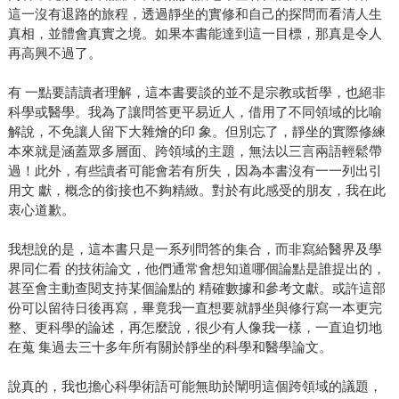
這一沒有退路的旅程，透過靜坐的實修和自己的探問而看清人生
真相，並體會真實之境。如果本書能達到這一目標，那真是令人
再高興不過了。
有 一點要請讀者理解，這本書要談的並不是宗教或哲學，也絕非
科學或醫學。我為了讓問答更平易近人，借用了不同領域的比喻
解說，不免讓人留下大雜燴的印 象。但別忘了，靜坐的實際修練
本來就是涵蓋眾多層面、跨領域的主題，無法以三言兩語輕鬆帶
過！此外，有些讀者可能會若有所失，因為本書沒有一一列出引
用文 獻，概念的銜接也不夠精緻。對於有此感受的朋友，我在此
衷心道歉。
我想說的是，這本書只是一系列問答的集合，而非寫給醫界及學
界同仁看 的技術論文，他們通常會想知道哪個論點是誰提出的，
甚至會主動查閱支持某個論點的 精確數據和參考文獻。或許這部
份可以留待日後再寫，畢竟我一直想要就靜坐與修行寫一本更完
整、更科學的論述，再怎麼說，很少有人像我一樣，一直迫切地
在蒐 集過去三十多年所有關於靜坐的科學和醫學論文。
說真的，我也擔心科學術語可能無助於闡明這個跨領域的議題，