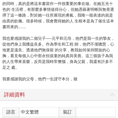
的同時，真的是將這本書當作一件很重要的事在做。在她五光十
色的 生活裡，有那麼多事情值得分心，但她憑藉著明晰與無畏選
擇了這一條路，對於她一往所展現的勇氣，我唯一能表達的就是
由衷的欽佩。很多時候，我會覺得她的人 生根本是為了催生這本
書而來的……
我也要感謝我的二個兒子──元平和元培，他們是我一生的摯友，
從他們身上我獲益良多。作為學生和工程 師，他們不僅聰慧，心
地更是溫良。透過他們無保留 的分享，教我如何保持開放的心
胸，看見每個人心中那永恒孩童的純真與美善。這三個孩子為我
的人生帶來喜樂，反而是我時常懊惱，身為父親，我還有許多不
足之 處。
我要感謝我的父母，他們一生謹守本分，雖
詳細資料
語言
中文繁體
裝訂