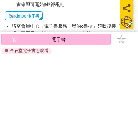
書籍即可開始離線閱讀。
請至會員中心→電子書服務「我的e書櫃」領取複製『兌換
碼』至電子書服務商Readmoo進行兌換。
電子書
退換貨須知：
※ 金石堂電子書怎麼看
因版權保護，您在金石堂所購買的電子書僅能以金石堂專屬
的閱讀軟體開啟閱讀，無法以其他閱讀器或直接下載檔案。
依據「消費者保護法」第19條及行政院消費者保護處公告之
「通訊交易解除權合理例外情事適用準則」，非以有形媒介
提供之數位內容或一經提供即為完成之線上服務，經消費者
事先同意始提供。（如：電子書、電子雜誌、下載版軟體、
虛擬商品…等），
不受「網購服務需提供七日鑑賞期」的限
制
。為維護您的權益，建議您先使用「試閱」功能後再付款
購買。