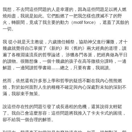
我想，不去問這些問題的人是幸運的，因為這些問題足以將人燃
燒殆盡，我就是如此。它們點燃了一把我怎樣也撲滅不了的野
火，轉眼間，竟成了我主要的動力（motif force），遮蓋了其餘的
一切。
我 從小就是天主教徒，六歲擔任輔祭，協助神父進行彌撒，才十
幾歲就覺得自己掌握了《新約》和《舊約》兩大經典的道理，讀
遍了各種淵遠流長的哲學論述， 涉獵各門各派，把經典做為平日
的讀物。很難想像，一個十幾歲的孩子在高等微積分課時，一邊
解題，一邊閱讀哲學書籍……總之，只要有書，我就讀。
然而，依然還有許多形上學和哲學的疑惑不斷在我內心熊熊燃
燒，對於如何面對人生的種種不確定與內心深處對未知的深刻不
滿，我卻束手無策。
說這些存在性的問題引發了成長過程的危機，還算說得太輕鬆
了。我自己會這麼形容：這些問題將我推入了卡夫卡式的困境，
卻不給我一個合理的解答。