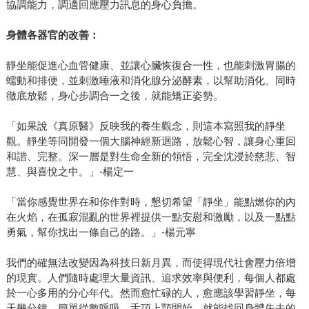
協調能力，調適回應壓力訊息的身心負擔。
身體各器官的改善：
靜坐能促進心血管健康、並讓心臟恢復合一性，也能刺激胃腸的
蠕動和排便，並刺激唾液和消化腺分泌酵素，以幫助消化。同時
徹底放鬆，身心步調合一之後，就能矯正姿勢。
「如果說《真原醫》反映我的養生觀念，則這本寫照我的靜坐
觀。靜坐等同開發一個大腦神經新迴路，放鬆心智，讓身心重回
和諧、完整。深一層是對生命全新的領悟，完全沈浸於慈悲、智
慧、與喜悅之中。」-楊定一
「當你感覺世界在和你作對時，懇切希望「靜坐」能點燃你的內
在火焰，在孤寂混亂的世界裡提供一點安慰和激勵，以及一點點
勇氣，幫你找出一條自己的路。」-楊元寧
我們的確無法改變因為科技日新月異，而使得現代社會壓力倍增
的現實。人們隨時處理大量資訊、追求效率與便利，每個人都處
於一心多用的分心年代。然而愈忙碌的人，愈應該學習靜坐，每
天幾分鐘，簡單從數呼吸、舌頂上顎開始，就能找回身體失去的