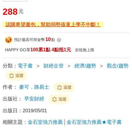
288
元
認購希望書包，幫助弱勢孩童上學不中斷！
10
預計最高可得金幣
點
?
100累1點 4點抵1元
HAPPY GO享
折抵無上限
分類：
電子書
＞
財經企管
＞
經濟/趨勢
＞
觀念/趨勢
追蹤
作者：
麥可．路易士
追蹤
出版社：
早安財經
追蹤
出版日：
2019/05/01
相關主題：
金石堂強力推薦
金石堂強力推薦★電子書