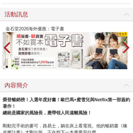
活動訊息
春光ｘ奇幻基地｜全書系展
2
內容簡介
榮登暢銷榜！入選年度好書！歐巴馬+蜜雪兒與Netflix第一部簽約
著作！
總統是國家的風險長，應帶領人民遠離風險！
剛動完手術的麥可．路易士，躺在床上看電視。他的暢銷書《橡
皮擦計畫》才剛出版，正在想下一本書要寫什麼。