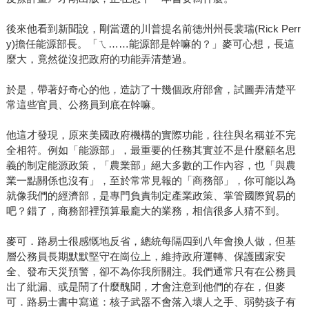
後來他看到新聞說，剛當選的川普提名前德州州長裴瑞(Rick Perr
y)擔任能源部長。「ㄟ……能源部是幹嘛的？」麥可心想，長這
麼大，竟然從沒把政府的功能弄清楚過。
於是，帶著好奇心的他，造訪了十幾個政府部會，試圖弄清楚平
常這些官員、公務員到底在幹嘛。
他這才發現，原來美國政府機構的實際功能，往往與名稱並不完
全相符。例如「能源部」，最重要的任務其實並不是什麼顧名思
義的制定能源政策，「農業部」絕大多數的工作內容，也「與農
業一點關係也沒有」，至於常常見報的「商務部」，你可能以為
就像我們的經濟部，是專門負責制定產業政策、掌管國際貿易的
吧？錯了，商務部裡預算最龐大的業務，相信很多人猜不到。
麥可．路易士很感慨地反省，總統每隔四到八年會換人做，但基
層公務員長期默默堅守在崗位上，維持政府運轉、保護國家安
全、發布天災預警，卻不為你我所關注。我們通常只有在公務員
出了紕漏、或是鬧了什麼醜聞，才會注意到他們的存在，但麥
可．路易士書中寫道：核子武器不會落入壞人之手、弱勢孩子有