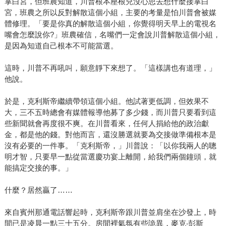
掌白宮，但班農知道，川普根本壓根兒沒心思去想什麼接掌白
宮，班農之所以反對解散這個小組，主要的考量是怕川普會被媒
體修理。「要是你真的解散這個小組，你覺得明天早上的電視名
嘴會怎麼說你?」班農確信，名嘴們一定會說川普解散這個小組，
是因為知道自己根本不可能當選。
這時，川普不再吼叫，願意靜下來想了。「這樣講也有道理，」
他說。
於是，克利斯帝繼續帶領這個小組。他試著更低調，但效果不
大，三不五時總會有媒體報導他募了多少錢，而川普只要看到這
些新聞就會再度很不爽。在川普看來，任何人捐給他的政治獻
金，都是他的錢。對他而言，還沒勝選就要為交接做準備根本是
沒有必要的一件事。「克利斯帝，」川普說：「以你我兩人的聰
明才智，只要早一點從當選慶功宴上離開，給我們兩個鐘頭，就
能搞定交接的事。」
什麼？居然贏了……
來自賓州那通電話響起時，克利斯帝跟川普並肩坐在沙發上，時
間已是凌晨一點三十五分。房間裡氣氛有些詭異，麥克‧彭斯