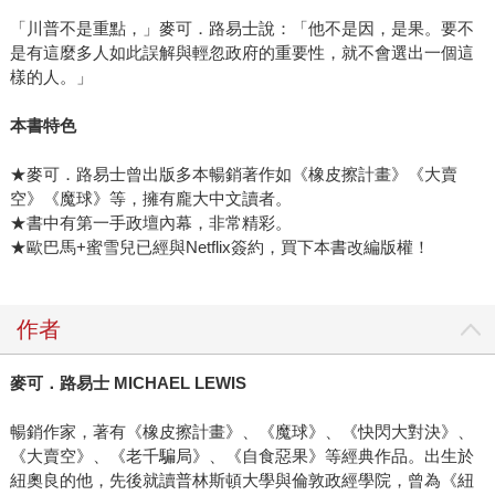
「川普不是重點，」麥可．路易士說：「他不是因，是果。要不
是有這麼多人如此誤解與輕忽政府的重要性，就不會選出一個這
樣的人。」
本書特色
★麥可．路易士曾出版多本暢銷著作如《橡皮擦計畫》《大賣
空》《魔球》等，擁有龐大中文讀者。
★書中有第一手政壇內幕，非常精彩。
★歐巴馬+蜜雪兒已經與Netflix簽約，買下本書改編版權！
作者
麥可．路易士 MICHAEL LEWIS
暢銷作家，著有《橡皮擦計畫》、《魔球》、《快閃大對決》、
《大賣空》、《老千騙局》、《自食惡果》等經典作品。出生於
紐奧良的他，先後就讀普林斯頓大學與倫敦政經學院，曾為《紐