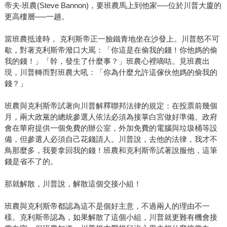
帝夫‧班農(Steve Bannon)，要班農馬上到他家──位於川普大廈的
更高樓層──一趟。
當班農抵達時， 克利斯帝正一臉鐵青地坐在沙發上。川普怒不可
歇，對著克利斯帝潑口大罵：「你這是在偷我的錢！你他媽的偷
我的錢！」「幹，發生了什麼事？」班農心裡嘀咕。見班農出
現，川普轉而對班農大吼：「你為什麼允許這傢伙他媽的偷我的
錢？」
班農與克利斯帝試著向川普解釋聯邦法律的規定：在投票前幾個
月，兩大政黨的總統參選人依法必須為接掌白宮做好準備。政府
會在華府提供一個免費的辦公室，外加免費的電腦與垃圾桶等設
備，但參選人必須自己花錢請人。川普說，去他的法律，我才不
鳥那麼多，我要拿回我的錢！班農和克利斯帝試著說服他，這筆
錢是省不了的。
那就解散，川普說，解散這個交接小組！
班農與克利斯帝都認為這不是個好主意，不過兩人的理由不一
樣。克利斯帝認為，如果解散了這個小組，川普就更難有機會接