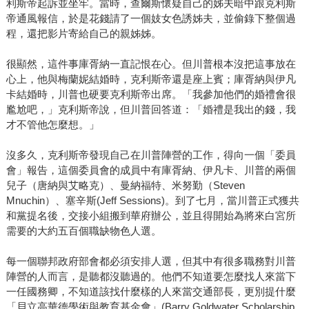
利斯帝起訴並坐牢。當時，查爾斯懷疑自己的姊夫暗中跟克利斯
帝通風報信，於是花錢請了一個妓女色誘姊夫，並偷錄下整個過
程，還把影片寄給自己的親姊姊。
很顯然，這件事庫胥納一直記恨在心。但川普根本沒把這事放在
心上，他與梅蘭妮結婚時，克利斯帝還是座上賓；庫胥納與伊凡
卡結婚時，川普也硬要克利斯帝出席。「我參加他們的婚禮會很
尷尬吧，」克利斯帝說，但川普回答道：「婚禮是我出的錢，我
才不管他怎麼想。」
沒多久，克利斯帝發現自己在川普陣營的工作，得向一個「委員
會」報告，這個委員會的成員中有庫胥納、伊凡卡、川普的兩個
兒子（唐納與艾略克）、曼納福特、米努勤（Steven
Mnuchin）、塞辛斯(Jeff Sessions)。到了七月，當川普正式獲共
和黨提名後，交接小組搬到華府辦公，並且得開始為將來白宮所
需要的大約五百個職缺物色人選。
每一個聯邦政府部會都必須安排人選，但其中有很多職務對川普
陣營的人而言，是聽都沒聽過的。他們不知道要怎麼找人來當下
一任國務卿，不知道該找什麼樣的人來當交通部長，更別提什麼
「貝立高華德學術與教育基金會」(Barry Goldwater Scholarship