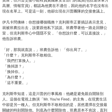
寶座，但川普交接小組裡負責國家安全部門的成員(包括退休軍方
高層、情報官員)，都認為他實在不適任，因此他的名字也沒有出
現在名單上。可是這一刻，他卻出現在川普團隊的交接會議上。
伊凡卡問佛林：你想接哪個職務？克利斯帝正要插話表示意見，
就被班農拉出去，說要跟他私下談談。班農帶著他一路走回辦公
室，但克利斯帝心中隱隱不安，「你想說什麼，可以直接說，」
他告訴班農。
「好，那我就直說，」班農告訴他：「你出局了。」
「什麼？」克利斯帝不敢相信。
「我們打算換人。」
「換掉誰？」
「換掉你。」
「為什麼？」
「這不重要。」
克利斯帝知道，這是川普的行事風格：他總是避免親自開除別
人。這個在電視上飾演「Mr. You’re Fired」的主角，在現實生活
中卻是另一種人。但克利斯帝不敢相信的是，居然選擇在交接最
關鍵的時刻開除他。到底為什麼開除他，班農原本不肯說，直到