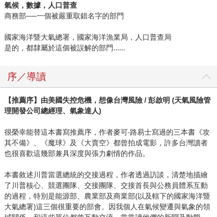
氣候，數據，人口普查
商務部──一個被嚴重取錯名字的部門
國家海洋暨大氣總署，國家海洋漁業局，人口普查局
是的，都隸屬於這個被誤解的部門......
序／導讀
【推薦序】由美國失控危機，想像台灣風險 / 彭啟明 (天氣風險管
理開發公司總經理、氣象達人)
很榮幸能替這本書寫推薦序，作者麥可‧路易士寫過的三本書《攻
其不備》、《魔球》及《大賣空》都曾拍成電影，許多台灣讀者
也很喜歡這幾部兼具深度與張力劇情的作品。
本書敘述川普當選總統的交接過程，作者透過訪談，清楚地描繪
了川普核心、競選團隊、交接團隊、交接首長與公務員體系互動
的過程，特別是能源部、農業部及商業部(以及轄下的國家海洋暨
大氣總署)這三個很重要的部會。因我個人在氣候變遷與氣象的領