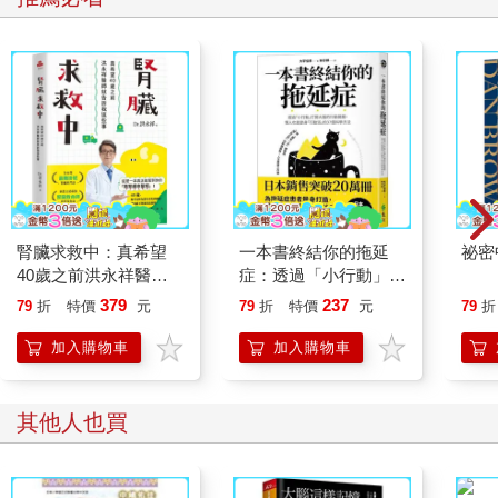
腎臟求救中：真希望
一本書終結你的拖延
祕密
40歲之前洪永祥醫師
症：透過「小行動」打
就告訴我這些事
開大腦的行動開關，懶
379
237
79
折
特價
元
79
折
特價
元
79
折
人也能變身「行動派」
的37個科學方法
加入購物車
加入購物車
其他人也買