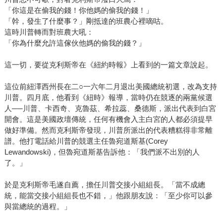
「你這是在偷我的錢！你他媽的偷我的錢！」
「幹，發生了什麼事？」剛抵達的班農心裡嘀咕。
這時川普轉而對班農大吼：
「你為什麼允許這傢伙他媽的偷我的錢？」
這一切，要從克利斯帝在《紐約時報》上看到的一篇文章說起。
這位前紐澤西州長在二○一六年二月退出美國總統初選，改為支持
川普。四月底，他看到《紐時》報導，當時仍在競逐的兩黨候選
人──川普、卡西奇、克魯茲、希拉蕊、桑德斯，派出代表到白宮
開會。這是美國政壇傳統，任何有機會入主白宮的人都必須提早
做好準備。然而克利斯帝發現，川普所派出的代表糟糕得非常離
譜。他打電話給川普的競選主任魯宛道斯基(Corey
Lewandowski)，但魯宛道斯基告訴他：「我們派不出別的人
了。」
於是克利斯帝毛遂自薦，擔任川普交接小組組長。「當不成總
統，能當交接小組組長也不錯，」他跟朋友說：「至少你可以參
與當總統的過程。」