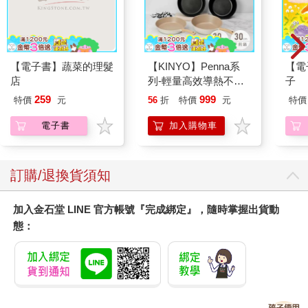
【電子書】蔬菜的理髮
【KINYO】Penna系
【電
店
列-輕量高效導熱不沾
子
平煎鍋30cm
259
999
特價
元
56
折
特價
元
特價
電子書
加入購物車
訂購/退換貨須知
加入金石堂 LINE 官方帳號『完成綁定』，隨時掌握出貨動
態：