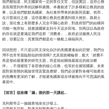
我們都知道，民主國家有一定的常任文官，但說實話，這些公務
員長期受到外界的誤解和責難。本書敘述了許多模範公務員的故
事，以及他們默默為國家、為社會所帶來的創新與貢獻。然而，
在川普就任之後，這些基層公務員也遭遇到很大挫折。路易士
說，當社會上有那麼多人完全不關心政府，對政府部門的結構與
功能一無所知，就會讓國家走到今天這步田地。別再誤以為政府
的存在就是要滿足我們這群「消費者」，政府必須服務人民沒
錯，但要記住：其實我們都是在一條船上禍福與共。
回頭想想，不只是以民主深化自許的美國遭逢如此巨變，我們台
灣不也常常面臨類似的情境嗎? 尤其當政權輪替，龐大「經費不
再是發給最重要的研究主題，而是留給關係最親近的政治夥
伴」，不僅摧毀了各部會的核心任務，也等於在摧毀國家。未來
面對新形態的風險管理及緊急應變，我們必須要對各種可能產生
的危機有更深的了解，才能避免國家或全球被推向不可思議的風
暴當中。
【前言】從政權「漏」接的那一天講起...
克利斯帝正一臉鐵青地坐在沙發上。
川普怒不可歇，對著克利斯帝潑口大罵：