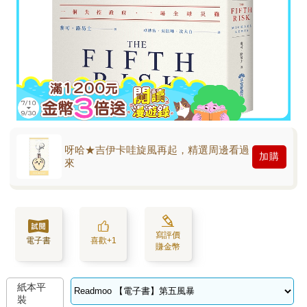
呀哈★吉伊卡哇旋風再起，精選周邊看過
加購
來
寫評價
電子書
喜歡+1
賺金幣
紙本平
裝