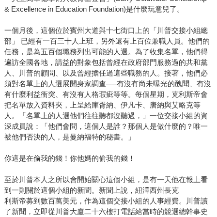
& Excellence in Education Foundation)是什麼玩意兒了。
一個月後，這個位於賓州大道與十七街口上的「川普交接小組總
部」 已經有一百三十人上班，另外還有上百位兼職人員。他們的
任務，是為五百個職務列出可能的人選。為了收集名單，他們得
遍訪全國各地，請益的對象包括曾經在政府部門服務過的共和黨
人、川普的顧問、以及曾經擔任過這些職務的人。接著，他們必
須對名單上的人選展開身家調查──有沒有尚未曝光的醜聞、有沒
有什麼利益衝突、有沒有人格瑕疵等等。每個星期，克利斯帝會
把名單放入資料夾，上呈給庫胥納、伊凡卡、唐納與艾略克等
人。「名單上的人選他們往往聽都沒聽過，」一位交接小組的資
深成員說：「他們會問，這個人是誰？那個人是做什麼的？唯一
被他們否決的人，是曼納福特的秘書。」
你這是在偷我的錢！你他媽的偷我的錢！
至於川普本人之所以會開始關心這個小組，是有一天他在報上看
到一則關於這個小組的新聞。新聞上說，紐澤西州長克
利斯帝募到數百萬美元，作為這個交接小組的人事經費。川普讀
了新聞，立即從川普大廈二十六樓打電話給當時的競選總幹事史