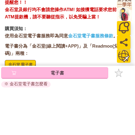
提醒您！！
金石堂及銀行均不會請您操作ATM! 如接獲電話要求您前往
ATM提款機，請不要聽從指示，以免受騙上當！
購買須知：
使用金石堂電子書服務即為同意
金石堂電子書服務條款
。
電子書分為「金石堂(線上閱讀+APP)」及「Readmoo(兌換
碼)」兩種：
電子書
將儲存於會員中心→電子書服務「我的e書櫃」，點選線上
閱讀直接開啟閱讀。
※ 金石堂電子書怎麼看
線上閱讀：
建議使用Chrome、Microsoft Edge 有較佳的線上瀏覽效
果， iOS 16 或以上版本，Android 6.0 以上版本，建議裝
置有6GB以上的記憶體，至少有 30 MB以上的容量。
離線閱讀：
APP下載：
iOS
Android
安裝電子書APP後，請依照提示登入「會員中心」→「我