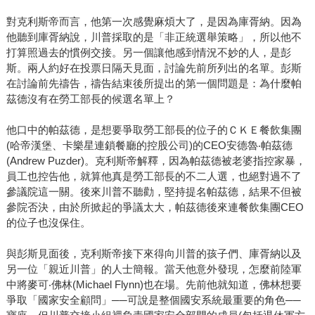
對克利斯帝而言，他第一次感覺麻煩大了，是因為庫胥納。因為
他聽到庫胥納說，川普採取的是「非正統選舉策略」，所以他不
打算照過去的慣例交接。另一個讓他感到情況不妙的人，是彭
斯。兩人約好在投票日隔天見面，討論先前所列出的名單。彭斯
在討論前先禱告，禱告結束後所提出的第一個問題是：為什麼帕
茲德沒有在勞工部長的候選名單上？
他口中的帕茲德，是想要爭取勞工部長的位子的ＣＫＥ餐飲集團
(哈帝漢堡、卡樂星連鎖餐廳的控股公司)的CEO安德魯‧帕茲德
(Andrew Puzder)。克利斯帝解釋，因為帕茲德被老婆指控家暴，
員工也控告他，就算他真是勞工部長的不二人選，也絕對過不了
參議院這一關。後來川普不聽勸，堅持提名帕茲德，結果不但被
參院否決，由於所掀起的爭議太大，帕茲德後來連餐飲集團CEO
的位子也沒保住。
與彭斯見面後，克利斯帝接下來得向川普的孩子們、庫胥納以及
另一位「親近川普」的人士簡報。當天他意外發現，怎麼前陸軍
中將麥可‧佛林(Michael Flynn)也在場。先前他就知道，佛林想要
爭取「國家安全顧問」──可說是整個國安系統最重要的角色──