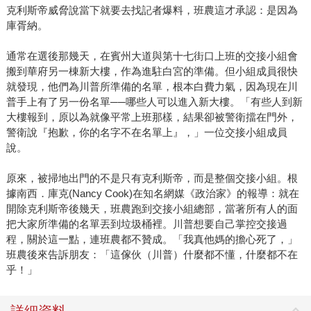
克利斯帝威脅說當下就要去找記者爆料，班農這才承認：是因為
庫胥納。
通常在選後那幾天，在賓州大道與第十七街口上班的交接小組會
搬到華府另一棟新大樓，作為進駐白宮的準備。但小組成員很快
就發現，他們為川普所準備的名單，根本白費力氣，因為現在川
普手上有了另一份名單──哪些人可以進入新大樓。「有些人到新
大樓報到，原以為就像平常上班那樣，結果卻被警衛擋在門外，
警衛說『抱歉，你的名字不在名單上』，」一位交接小組成員
說。
原來，被掃地出門的不是只有克利斯帝，而是整個交接小組。根
據南西．庫克(Nancy Cook)在知名網媒《政治家》的報導：就在
開除克利斯帝後幾天，班農跑到交接小組總部，當著所有人的面
把大家所準備的名單丟到垃圾桶裡。川普想要自己掌控交接過
程，關於這一點，連班農都不贊成。「我真他媽的擔心死了，」
班農後來告訴朋友：「這傢伙（川普）什麼都不懂，什麼都不在
乎！」