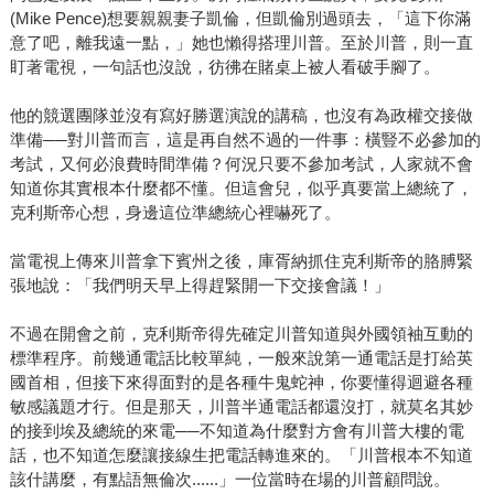
(Mike Pence)想要親親妻子凱倫，但凱倫別過頭去，「這下你滿
意了吧，離我遠一點，」她也懶得搭理川普。至於川普，則一直
盯著電視，一句話也沒說，彷彿在賭桌上被人看破手腳了。
他的競選團隊並沒有寫好勝選演說的講稿，也沒有為政權交接做
準備──對川普而言，這是再自然不過的一件事：橫豎不必參加的
考試，又何必浪費時間準備？何況只要不參加考試，人家就不會
知道你其實根本什麼都不懂。但這會兒，似乎真要當上總統了，
克利斯帝心想，身邊這位準總統心裡嚇死了。
當電視上傳來川普拿下賓州之後，庫胥納抓住克利斯帝的胳膊緊
張地說：「我們明天早上得趕緊開一下交接會議！」
不過在開會之前，克利斯帝得先確定川普知道與外國領袖互動的
標準程序。前幾通電話比較單純，一般來說第一通電話是打給英
國首相，但接下來得面對的是各種牛鬼蛇神，你要懂得迴避各種
敏感議題才行。但是那天，川普半通電話都還沒打，就莫名其妙
的接到埃及總統的來電──不知道為什麼對方會有川普大樓的電
話，也不知道怎麼讓接線生把電話轉進來的。「川普根本不知道
該什講麼，有點語無倫次......」一位當時在場的川普顧問說。