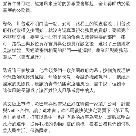
營養午餐可吃、龍捲風來臨前的警報聲會響起，全都得歸功於最
基層的公務員。
顯然，川普還不明白這一點。麥可．路易士的調查發現，川普政
府打從政權交接開始，就沒有認真重視公務員的貢獻，要嘛完全
不辦理交接，要嘛找一些有爭議的角色去接管重要的部門。麥
可．路易士與多位資深官員與公務員深談之後，選出了三個經常
見諸媒體、與經濟密切相關的部門──能源部、農業部與商務部，
寫成了《第五風暴》。
透過這三個故事，他帶領我們一窺美國政府內幕，換個角度理解
全球政治與經濟風險。無論是天災、金融危機或戰爭，「總統是
國家的風險長，應該負責帶領國家遠離風險」書中說，但如今，
這位風險長卻成了讓百姓陷入風暴威脅中的人。
英文版上市時，歐巴馬與蜜雪兒正好在籌備一家製片公司，計畫
與Netflix合作。讀了這本書，歐巴馬很快就決定要買下《第五風
暴》的版權，打算以書中一系列有趣的故事為素材，讓觀眾明白
政府的運作，從你我吃的食物到搭的飛機，看看公務員們如何改
善人民生活、保衛國家。