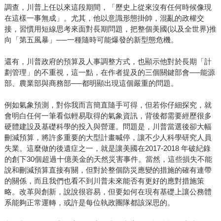
調查，川普上任以來這段期間，「歷史上從來沒有任何時候像現
在這樣一事無成」。尤其，他以意識形態掛帥，混亂的政權交
接，習慣用短線思考來面對長期問題，把整個美國(以及全世界)推
向「第五風暴」──一種隨時可能爆發的新型態危機。
還有，川普政府的預算及人事調整方式，也顯示他對於長期「計
劃管理」的不重視，這一點，在作者提及的三個關鍵部會──能源
部、農業部與商務部──都明顯出現這個嚴重的問題。
例如氣象預測，對你我而言簡直隨手可得，但若你仔細探究，就
會明白任何一筆看似輕易取得的氣象資訊，背後都需要經歷很多
硬體建設及基礎科學的投入與營運。問題是，川普當選後卻大幅
刪減預算，將許多重要的大型計畫喊停，讓不少人科學研究人員
失業。這麼做的後遺症之一，就是讓美國在2017-2018 年破紀錄
的創下30個超過十億美金的天然災害事件。當然，這些損失不能
說和刪減預算直接有關，但對於整個防災應變的措施的確有連帶
的關係，而且我們也看不到川普未來能否有更好的應對措施策
略。改革與創新，說說很容易，但要如何在現有基礎上讓公務體
系能夠正常運轉，或許是每位執政團隊都該深思的。