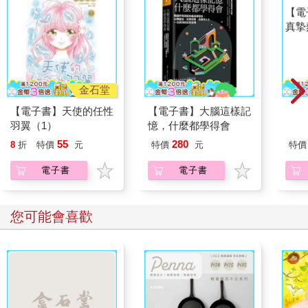
金石堂
【電子書】天使的任性
【電子書】大腦這樣記
【電
羽翼（1）
憶，什麼都學得會
真摯
員帶
55
280
8
折
特價
元
特價
元
特價
～(第
電子書
電子書
您可能會喜歡