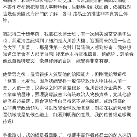
域關係，和這些單位都曾互動交流，常常讀他們的新聞及動態，
本書作者彷彿把整個人事時地物，生動地搬到我面前，依據我對
這幾個美國政府部門的了解，麥可‧路易士的描述非常真實且傳
神。
猶記得二十幾年前，我還在唸博士班，有一次到美國當交換學生
時，我還清楚記得到了紐約走入川普大樓，迎面而來的是一個金
色大字「川普」，那是我第一次對川普這個人感到好奇，我好想
知道怎麼會有人那麼自戀! 後來他主持電視節目、選總統，選前看
他親自推特發文，毫無修飾的言詞，總覺得非常有趣。
他當選之後，儘管很多人質疑他的治國能力，但剛開始我還很
「務實」地看他。因為我總覺得一般傳統政治人物往往人前一
套、人後一套，說與做之間常會差很多，但川普出身企業界，有
企業家的歷練，照理說應該會比傳統政治人物務實些，尤其他曾
經歷暴起暴落，應會更珍惜自己得來不易的勝選。或許這樣的一
位非典型政治領袖，可以改變全球政治實務，例如在我的氣候變
遷領域或是氣候金融上，能看到明顯的進展。我的確曾經這樣期
待過!
事後證明，我的確是看走眼了。根據本書作者路易士的深入採訪