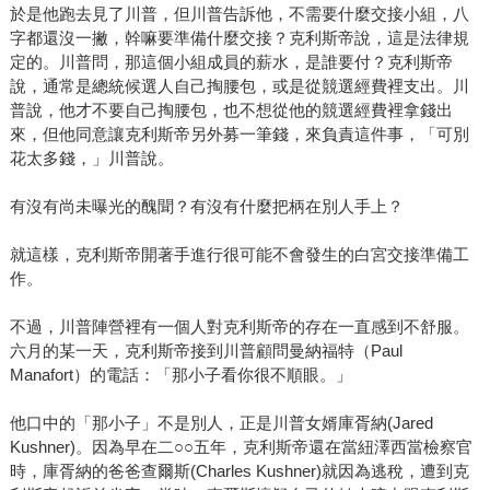
於是他跑去見了川普，但川普告訴他，不需要什麼交接小組，八
字都還沒一撇，幹嘛要準備什麼交接？克利斯帝說，這是法律規
定的。川普問，那這個小組成員的薪水，是誰要付？克利斯帝
說，通常是總統候選人自己掏腰包，或是從競選經費裡支出。川
普說，他才不要自己掏腰包，也不想從他的競選經費裡拿錢出
來，但他同意讓克利斯帝另外募一筆錢，來負責這件事，「可別
花太多錢，」川普說。
有沒有尚未曝光的醜聞？有沒有什麼把柄在別人手上？
就這樣，克利斯帝開著手進行很可能不會發生的白宮交接準備工
作。
不過，川普陣營裡有一個人對克利斯帝的存在一直感到不舒服。
六月的某一天，克利斯帝接到川普顧問曼納福特（Paul
Manafort）的電話：「那小子看你很不順眼。」
他口中的「那小子」不是別人，正是川普女婿庫胥納(Jared
Kushner)。因為早在二○○五年，克利斯帝還在當紐澤西當檢察官
時，庫胥納的爸爸查爾斯(Charles Kushner)就因為逃稅，遭到克