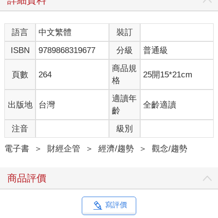
詳細資料
語言
中文繁體
裝訂
ISBN
9789868319677
分級
普通級
商品規
頁數
264
25開15*21cm
格
適讀年
出版地
台灣
全齡適讀
齡
注音
級別
電子書
＞
財經企管
＞
經濟/趨勢
＞
觀念/趨勢
商品評價
寫評價