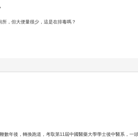
？
4廁所，但大便量很少，這是在排毒嗎？
教鞭數年後，轉換跑道，考取第11屆中國醫藥大學學士後中醫系，一