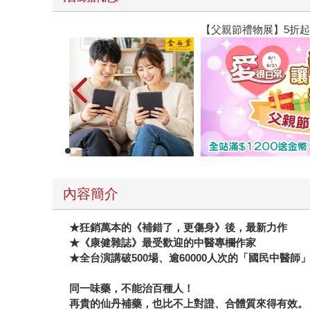
【父親節禮物展】5折起，滿888送88點金幣
內容簡介
★
狂銷萬本的《補錯了，更傷身》後，最新力作
★
《康健雜誌》最受歡迎的中醫專欄作家
★
全台演講破
500
場、逾
60000
人次的「國民中醫師
同一味藥，不能治百種人！
再貴的仙丹補藥，也比不上對證、合體質來得有效。