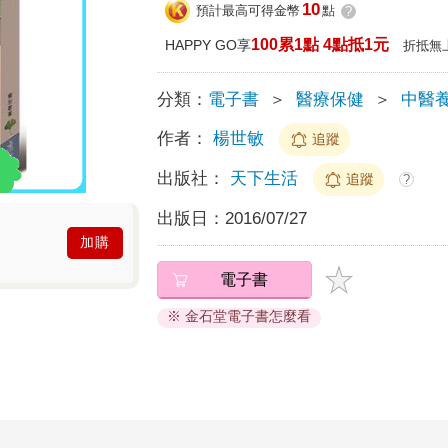
10
預計最高可得金幣
點
?
100累1點 4點抵1元
HAPPY GO享
折抵無
分類：
電子書
＞
醫療保健
＞
中醫
作者：
楊世敏
追蹤
出版社：
天下生活
追蹤
?
出版日：
2016/07/27
加購
電子書
※ 金石堂電子書怎麼看