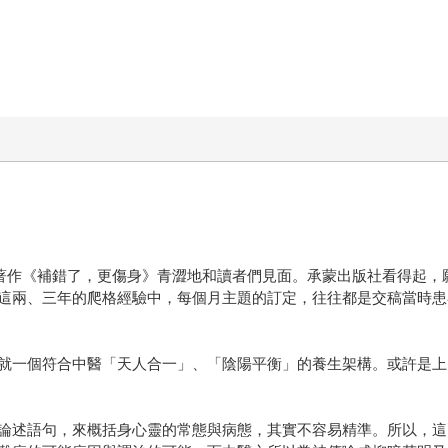
一本著作《補錯了，更傷身》青澀地和讀者們見面。承蒙出版社看得起
這兩、三年的爬格經驗中，每個月主題的訂定，往往都是交稿當時患
就一個符合中醫「天人合一」、「陰陽平衡」的養生架構。或許是上
論述語句，來概括身心靈的常態與病態，其實不容易精準。所以，這