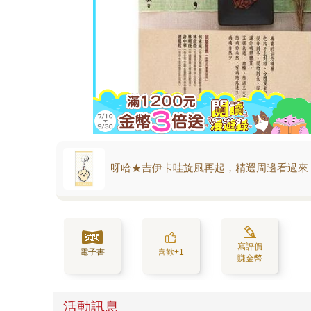
呀哈★吉伊卡哇旋風再起，精選周邊看過來
寫評價
電子書
喜歡+1
賺金幣
活動訊息