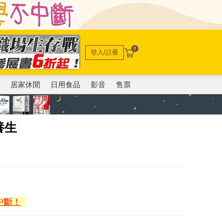
0
登入/註冊
電
居家休閒
日用食品
影音
售票
養生
中斷！