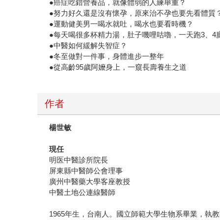
●癌症吃錯營養品，就像體弱的人練舉重？
●努力好久還是沒有懷孕，原來治不孕也要先看體質
●運動健美男一喝水就吐，喝水也要看時機？
●每天喝很多杯精力湯，肚子嘰哩咕嚕，一天跑3、
●中醫如何緩解失智症？
●冬至做對一件事，身體進步一整年
●從高齡95歲阿嬤身上，一窺長壽養生之道
作者
楊世敏
現任
明医中醫診所院長
屏東縣中醫師公會理事
廣州中醫藥大學客座教授
中醫土地公連線醫師
1965年生，台南人。國立師範大學生物系畢業，執