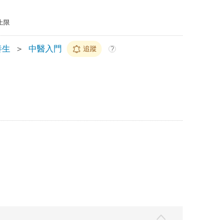
上限
養生
＞
中醫入門
追蹤
?