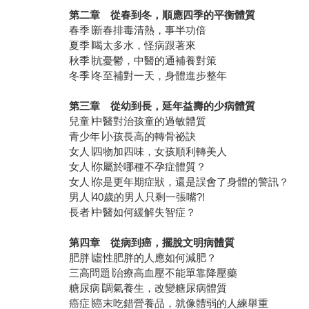
第二章 從春到冬，順應四季的平衡體質
春季∣新春排毒清熱，事半功倍
夏季∣喝太多水，怪病跟著來
秋季∣抗憂鬱，中醫的通補養對策
冬季∣冬至補對一天，身體進步整年
第三章 從幼到長，延年益壽的少病體質
兒童∣中醫對治孩童的過敏體質
青少年∣小孩長高的轉骨祕訣
女人∣四物加四味，女孩順利轉美人
女人∣你屬於哪種不孕症體質？
女人∣你是更年期症狀，還是誤會了身體的警訊？
男人∣40歲的男人只剩一張嘴?!
長者∣中醫如何緩解失智症？
第四章 從病到癌，擺脫文明病體質
肥胖∣虛性肥胖的人應如何減肥？
三高問題∣治療高血壓不能單靠降壓藥
糖尿病∣調氣養生，改變糖尿病體質
癌症∣癌末吃錯營養品，就像體弱的人練舉重