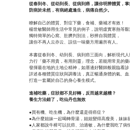
從春到冬、從幼到長、從病到癌，讓你明辨體質，掌
防病於未然，有病絕處逢生，病痛自然少。
瞭解自己的體質、對症下藥，食補、藥補才有效！
楊世敏醫師用生活中常見的例子，說明虛實寒熱等艱
獨特簡單的心窩、肚臍判別法，秒辨自我體質，
讓你不再人云亦云、誤信一味藥方用遍所有人。
本書從春到冬、幼到長、病到癌三面向，解析現代人
力行「藥不用貴，有用則靈」理念，若能用常見的藥
發揮最在地的土地公精神，如厝邊好醫師般親臨看診
詳述各種體質症狀與調養法，真正暢通身體的氣、血
打造一套屬於自己的身心養生模式。
進補吃藥，症狀都不見好轉，反而越來越糟？
養生方法錯了，吃仙丹也無效
●買有機、吃生機，為什麼還是得癌症？
●為什麼姐妹一起喝轉骨湯，姐姐變得高瘦美，妹妹
●人家都說牛樟可以抗癌、治過敏，為什麼我吃了病