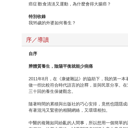
癌症∣飲食清淡又運動，為什麼會得大腸癌？
特別收錄
我95歲的外婆如何養生？
序／導讀
自序
辨體質養生，陰陽平衡就能少病痛
2011年8月，在《康健雜誌》的協助下，我的第
做一些比較符合時代語言的詮釋，並與民眾分享。在
三十回的養生保健觀念。
隨著時間的累積與出版社的巧心安排，竟然也隱隱成
有著混沌又緊密的相關網絡，又環環相扣。
中醫的複雜如同紛亂的人間事，所以想用一個簡單的