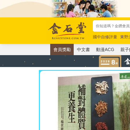
國中自修評量
東野
唯紅花綻放
奧德賽
會員獎勵
中文書
動漫ACG
親子