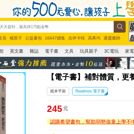
圭吾
楊双子
公益書包
16647續集
吉伊卡哇
高希均
通靈藥師
路邊攤新作
馬斯克
玩具總動員5
超慢跑
館
英文書
雜誌
電子書
文具
玩具親子
3C電玩
家
【電子書】補對體質，更
紙本平裝
Readmoo 電子書
245
元
認購希望書包，幫助弱勢孩童上學不