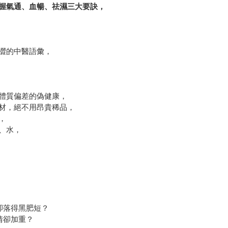
握氣通、血暢、祛濕三大要訣，
澀的中醫語彙，
體質偏差的偽健康，
材，絕不用昂貴稀品，
，
、水，
卻落得黑肥短？
情卻加重？