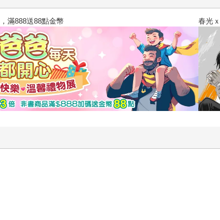
春光ｘ奇幻基地｜全書系展
」