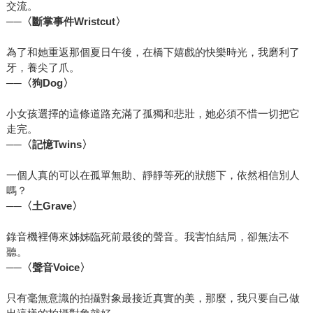
交流。
──〈斷掌事件Wristcut〉
為了和她重返那個夏日午後，在橋下嬉戲的快樂時光，我磨利了
牙，養尖了爪。
──〈狗Dog〉
小女孩選擇的這條道路充滿了孤獨和悲壯，她必須不惜一切把它
走完。
──〈記憶Twins〉
一個人真的可以在孤單無助、靜靜等死的狀態下，依然相信別人
嗎？
──〈土Grave〉
錄音機裡傳來姊姊臨死前最後的聲音。我害怕結局，卻無法不
聽。
──〈聲音Voice〉
只有毫無意識的拍攝對象最接近真實的美，那麼，我只要自己做