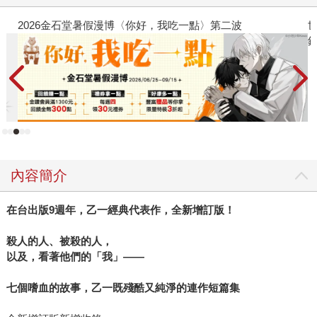
2026金石堂暑假漫博〈你好，我吃一點〉第二波
世
銀
內容簡介
在台出版9週年，乙一經典代表作，全新增訂版！
殺人的人、被殺的人，
以及，看著他們的「我」——
七個嗜血的故事，乙一既殘酷又純淨的連作短篇集