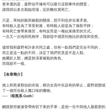
更幸運的是，森野似乎擁有可以吸引這類事件的體質，
讓我得以多次親臨現場，近距離欣賞死亡。
只是，單純的殺與被殺的關係，想不到也存在著矛盾。
有時殺人是為了享受刺激，有時殺人卻是為了換取平靜；
有時死亡會帶來痛苦，有時反而是一種結束痛苦的方式。
一次又一次地與死相伴，我卻從中感受到無比的喜悅和安然。
儘管我和森野有許多共同之處，但有一點我們是完全不同的，
而正是這一點的不同，決定了我們究竟是不是人類。
她屬於人類，總是扮演著被殺的角色。
而我卻不一樣。
【各章簡介】
換上和死者類似的衣裝，模仿女高中生該有的舉止，森野就變成
了一個符合殺人魔口味的獵物。
──〈暗黑系 Goth〉
觸摸那些被連骨帶肉切下來的手掌，是他一生中與他人最親密的