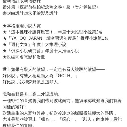
全新增訂版新增收錄
番外篇〈森野前往拍紀念照之卷〉及〈番外篇後記〉
書封由設計師朱疋繪製及設計
★本格推理小說大賞
★「這本推理小說真厲害！」年度十大推理小說第2名
★「YAHOO! JAPAN」讀者票選年度最佳推理小說第1名
★「週刊文春」年度十大推理小說
★「偵探小說研究會」年度十大推理小說
★改編同名電影和漫畫
世上如果有殺人的欲望，一定也有看人被殺的欲望——
好比說，有些人稱這類人為「GOTH」；
好比說，我和森野就是這類人。
我和森野是升上高二才認識的。
一種野性的直覺將我們帶到彼此面前，無須確認就知道我們有著
同樣的癖好：
對活生生的人毫無興趣，卻對冷冰冰的屍體投注極大的熱情，
尤其是那些被冠上「獵奇」、「噁心」、「駭人」的事件，最能
獲得我們的青睞。