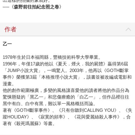
出這樣的拍攝對象就好。
──〈森野前往拍紀念照之卷〉
作者
乙一
1978年生於日本福岡縣，豐橋技術科學大學畢業。
1996年，年僅17歲的他以《夏天．煙火．我的屍體》贏得第6屆
「JUMP小說大賞」，一鳴驚人。2003年，他再以《GOTH斷掌
事件》榮獲第3屆「本格推理小說大賞」，該書並被改編成電影和
漫畫。
他的創作範圍極廣，多變的風格讓喜愛他的讀者將他的作品分為
驚悚懸疑的「黑乙一」和悲傷療癒的「白乙一」，但作品裡往往
黑中有白、白中有黑，難以單一風格概括而論。
著有《GOTH斷掌事件》、《只有你聽到CALLING YOU》、《失
蹤HOLIDAY》、《寂寞的頻率》、《花與愛麗絲殺人事件》，合
著有《殺死瑪麗蘇》等書。