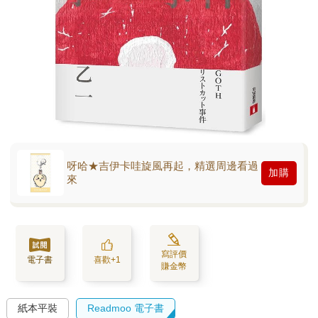
呀哈★吉伊卡哇旋風再起，精選周邊看過
加購
來
寫評價
電子書
喜歡+1
賺金幣
紙本平裝
Readmoo 電子書