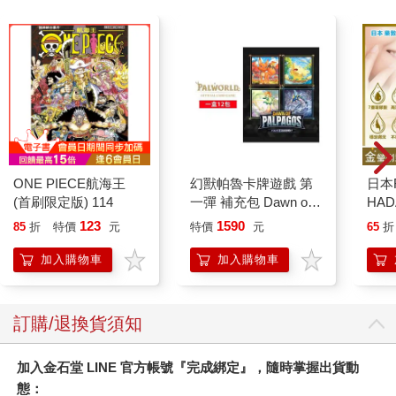
ONE PIECE航海王
幻獸帕魯卡牌遊戲 第
日本
(首刷限定版) 114
一彈 補充包 Dawn of
HA
Palpagos（日文版一
金緻
123
1590
85
折
特價
元
特價
元
65
折
盒）
濕潤
140
加入購物車
加入購物車
臉部
顏保
訂購/退換貨須知
加入金石堂 LINE 官方帳號『完成綁定』，隨時掌握出貨動
態：