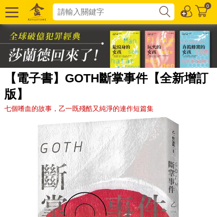
0
【電子書】GOTH斷掌事件【全新增訂
版】
七個嗜血的故事，乙一既殘酷又純淨的連作短篇集