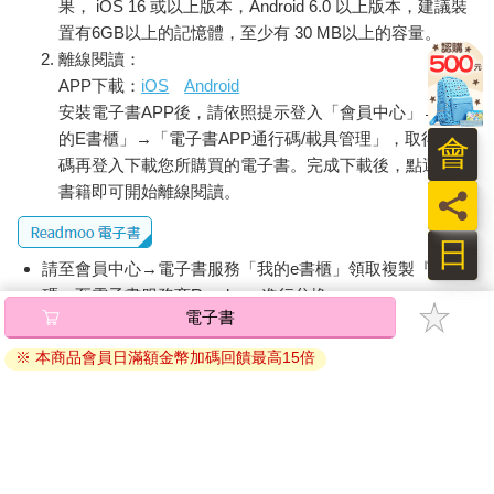
果， iOS 16 或以上版本，Android 6.0 以上版本，建議裝
置有6GB以上的記憶體，至少有 30 MB以上的容量。
離線閱讀：
APP下載：
iOS
Android
安裝電子書APP後，請依照提示登入「會員中心」→「我
的E書櫃」→「電子書APP通行碼/載具管理」，取得通行
會
碼再登入下載您所購買的電子書。完成下載後，點選任一
書籍即可開始離線閱讀。
員
日
請至會員中心→電子書服務「我的e書櫃」領取複製『兌換
碼』至電子書服務商Readmoo進行兌換。
電子書
退換貨須知：
※ 本商品會員日滿額金幣加碼回饋最高15倍
因版權保護，您在金石堂所購買的電子書僅能以金石堂專屬
的閱讀軟體開啟閱讀，無法以其他閱讀器或直接下載檔案。
依據「消費者保護法」第19條及行政院消費者保護處公告之
「通訊交易解除權合理例外情事適用準則」，非以有形媒介
提供之數位內容或一經提供即為完成之線上服務，經消費者
事先同意始提供。（如：電子書、電子雜誌、下載版軟體、