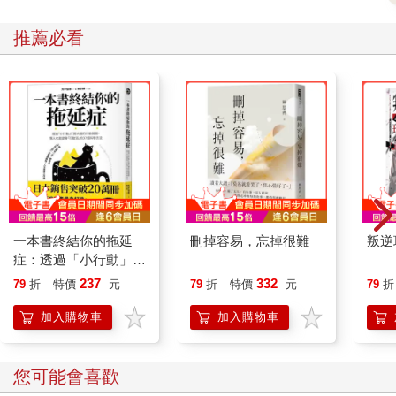
推薦必看
一本書終結你的拖延
刪掉容易，忘掉很難
叛逆
症：透過「小行動」打
開大腦的行動開關，懶
237
332
79
折
特價
元
79
折
特價
元
79
折
人也能變身「行動派」
的37個科學方法
加入購物車
加入購物車
您可能會喜歡