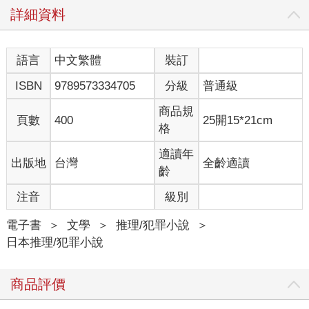
詳細資料
語言
中文繁體
裝訂
ISBN
9789573334705
分級
普通級
商品規
頁數
400
25開15*21cm
格
適讀年
出版地
台灣
全齡適讀
齡
注音
級別
電子書
＞
文學
＞
推理/犯罪小說
＞
日本推理/犯罪小說
商品評價