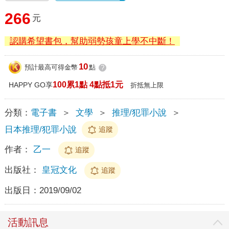
266
元
認購希望書包，幫助弱勢孩童上學不中斷！
10
預計最高可得金幣
點
?
100累1點 4點抵1元
HAPPY GO享
折抵無上限
分類：
電子書
＞
文學
＞
推理/犯罪小說
＞
日本推理/犯罪小說
追蹤
作者：
乙一
追蹤
出版社：
皇冠文化
追蹤
出版日：
2019/09/02
活動訊息