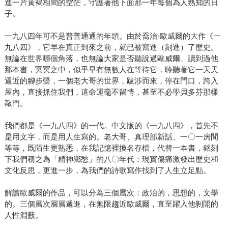
進一片黃褐相間的空茫，守護著他下面那一年每個為人熟知的日
子。
一九八四年可不是普普通通的年頭。由於喬治·歐威爾的大作《一
九八四》，它早在真正到來之前，就已被寫進（刻進）了歷史。
無論在世界哪個角落，也無論大家是否聽說過歐威爾、讀到過他
那本書，冥冥之中，似乎早有無數人在等待它，聆聽著它一天天
逼近的腳步聲，一個老大哥的世界，跋涉而來，停在門口，跨入
屋內，直接抓住我們，這命運毫不留情，甚至不必學貝多芬那樣
敲門。
我們都是《一九八四》的一代。中文版的《一九八四》，首先不
是用文字，而是用人生寫的。老大哥、真理部新話、一〇一房間
等等，既陌生更熟悉，在我記憶裡換名存檔，代替一本書，銘刻
下我們稱之為「精神鄉愁」的八〇年代：現實傷痛激發出歷史和
文化反思，更進一步，為我們的詩歌寫作找到了人生立足點。
解讀歐威爾的作品，可以分為三個層次：政治的，思想的，文學
的。三個層次層層遞進，在無限趨近歐威爾，直至躍入他剝開的
人性淵藪。