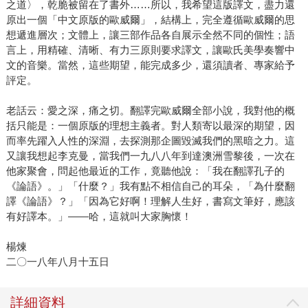
之道〉，乾脆被留在了書外……所以，我希望這版譯文，盡力還
原出一個「中文原版的歐威爾」，結構上，完全遵循歐威爾的思
想遞進層次；文體上，讓三部作品各自展示全然不同的個性；語
言上，用精確、清晰、有力三原則要求譯文，讓歐氏美學奏響中
文的音樂。當然，這些期望，能完成多少，還須讀者、專家給予
評定。
老話云：愛之深，痛之切。翻譯完歐威爾全部小說，我對他的概
括只能是：一個原版的理想主義者。對人類寄以最深的期望，因
而率先躍入人性的深淵，去探測那企圖毀滅我們的黑暗之力。這
又讓我想起李克曼，當我們一九八八年到達澳洲雪黎後，一次在
他家聚會，問起他最近的工作，竟聽他說：「我在翻譯孔子的
《論語》。」「什麼？」我有點不相信自己的耳朵，「為什麼翻
譯《論語》？」「因為它好啊！理解人生好，書寫文筆好，應該
有好譯本。」——哈，這就叫大家胸懷！
楊煉
二〇一八年八月十五日
詳細資料