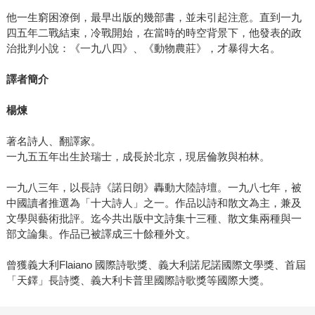
他一生窮困潦倒，最早出版的幾部書，並未引起注意。直到一九
四五年二戰結束，冷戰開始，在當時的時空背景下，他發表的政
治批判小說：《一九八四》、《動物農莊》，才暴得大名。
譯者簡介
楊煉
著名詩人、翻譯家。
一九五五年出生於瑞士，成長於北京，現居倫敦與柏林。
一九八三年，以長詩《諾日朗》轟動大陸詩壇。一九八七年，被
中國讀者推選為「十大詩人」之一。作品以詩和散文為主，兼及
文學與藝術批評。迄今共出版中文詩集十三種、散文集兩種與一
部文論集。作品已被譯成三十餘種外文。
曾獲義大利Flaiano 國際詩歌獎、義大利諾尼諾國際文學獎、首屆
「天鐸」長詩獎、義大利卡普里國際詩歌獎等國際大獎。