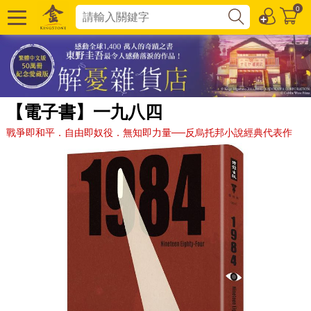
0
【電子書】一九八四
戰爭即和平．自由即奴役．無知即力量──反烏托邦小說經典代表作