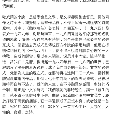
極權思維的詞典。一座自覺、有機的文學巨廈，就這樣矗立在我
們面前。
歐威爾的小說，是哲學也是文學，是文學卻更飽含哲思。從他寫
作之時至今，我覺得，這些作品裡，不停上演著一場詭譎的時間
魔術。其中，《動物農莊》發表於一九四五年，《一九八四》發
表於一九四九年，對那時而言，一九八四還是地平線那邊遙遙眺
望的未來，而他小說裡的所有時態，卻全是事件已然發生的過去
完成式。儘管過去完成式是傳統西方小說的常用時態，但用在標
明確切日期的《一九八四》上，仍不得不說是對讀者心理的一大
挑戰，造成的裂變，足以令人關注、深思其中內涵。隨時間推
進，當我在「鬼府」裡掛起一九八四年曆，一九八四的世界，已
經結束了漫長的逼近過程，成了我們自身的一部分。文本的過去
式，兌換為人生的現在式。從那時再推進到二〇一八年，當我翻
譯完歐威爾的作品，那個近七十年前寫下的過去完成式，已被理
順得再自然不過了。我們的人生，在不停翻譯歐威爾，多好的巧
合啊，這正是中文的時間！我們動詞的非時態性，讓一旦發生的
事，就不得不無盡發生下去。由是，歐威爾小說的中文譯文，終
於掙脫了現實的捆綁，它一舉還原成了思想本身，或者說是一首
詩，宛如屈原寫下的、但丁寫下的，一首古今中外、人類的、人
性的、命運、之詩。