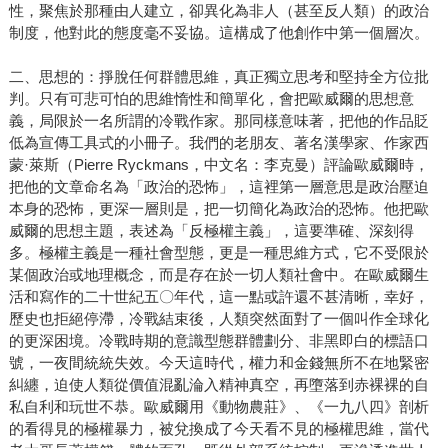
性，聚焦於那種由人建立，卻異化為非人（甚至反人類）的政治
制度，他對此的態度毫不妥協。這構成了他創作中第一個層次。
二、思想的：掙脫任何群體思維，真正獨立思考和堅持全方位批
判。只有可悲可怕的思維惰性和簡單化，會把歐威爾的思想意
義，局限於一名所謂的冷戰作家。那同樣意味著，把他的作品貶
低為宣傳工具式的小冊子。我們的老朋友、著名漢學家、作家西
蒙·萊斯（Pierre Ryckmans，中文名：李克曼）評論歐威爾時，
把他的文章命名為「政治的恐怖」，這裡第一層意思是政治壓迫
本身的恐怖，更深一層則是，把一切簡化為政治的恐怖。他把歐
威爾的思想主題，表述為「反極權主義」，這要準確、深刻得
多。極權主義是一種社會型態，更是一種思維方式，它不受限於
某個政治或地理概念，而是存在於一切人類社會中。在歐威爾生
活和寫作的二十世紀五〇年代，這一點或許還不甚清晰，幸好，
歷史也拒絕停滯，冷戰結束後，人類突然面對了一個叫作全球化
的更深困境。冷戰時期的意識型態群體劃分、非黑即白的標語口
號，一夜間統統失效。今天這時代，權力和金錢無所不在地緊密
糾纏，迫使人類從價值混亂淪入精神真空，再墮落到赤裸裸的自
私自利和玩世不恭。歐威爾用《動物農莊》、《一九八四》剖析
的看得見的極權暴力，被兌換成了今天看不見的極權思維，當代