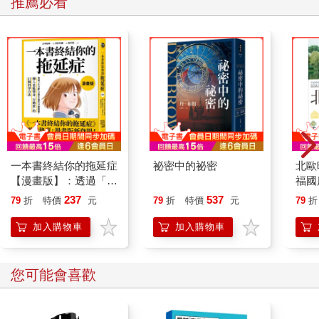
推薦必看
一本書終結你的拖延症
祕密中的祕密
北歐
【漫畫版】：透過「小
福國
行動」打開大腦的行動
237
537
79
折
特價
元
79
折
特價
元
79
折
開關，懶人也能變身
「行動派」的37個科
加入購物車
加入購物車
學方法
您可能會喜歡