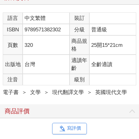
語言
中文繁體
裝訂
ISBN
9789571382302
分級
普通級
商品規
頁數
320
25開15*21cm
格
適讀年
出版地
台灣
全齡適讀
齡
注音
級別
電子書
＞
文學
＞
現代翻譯文學
＞
英國現代文學
商品評價
寫評價