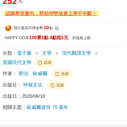
252
元
認購希望書包，幫助弱勢孩童上學不中斷！
10
預計最高可得金幣
點
?
100累1點 4點抵1元
HAPPY GO享
折抵無上限
分類：
電子書
＞
文學
＞
現代翻譯文學
＞
英國現代文學
追蹤
作者：
喬治．歐威爾
追蹤
出版社：
時報文化
追蹤
出版日：
2020/06/16
相關主題：
歐威爾逝世 75 週年