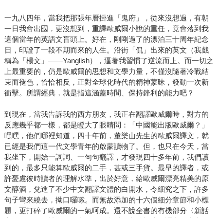
一九八四年，當我把那張年曆掛進「鬼府」，從來沒想過，有朝
一日我會出國，更沒想到，重譯歐威爾小說的重任，竟會落到我
這個當年的英語文盲頭上。好在，剛剛過了的漂泊三十周年紀念
日，印證了一段不期而來的人生。沿街「侃」出來的英文（我戲
稱為「楊文」——Yanglish），逼著我習慣了逆流而上。而一切之
上最重要的，仍是歐威爾的思想和文學力量，不僅沒隨著冷戰結
束而褪色，恰恰相反，正對全球化時代的精神蒙昧，發動一次新
衝擊。所謂經典，就是指這涵蓋時間、保持鋒利的能力吧？
到現在，當我告訴我的西方朋友，我正在翻譯歐威爾時，對方的
反應幾乎都一樣，都是瞪大了眼睛問：「中國能出版歐威爾？」
嘿嘿，他們哪裡知道，四十年前，董樂山先生的歐威爾譯文，就
已經是我們這一代文學青年的啟蒙讀物了。但，也只在今天，當
我坐下，開始一詞詞、一句句翻譯，才發現四十多年前，我們讀
到的，最多只能算歐威爾的二手，甚或三手貨。最早的譯者，或
許憂慮彼時讀者的理解水準，出於好意，給歐威爾漂亮精美的原
文醇酒，兌進了不少中文翻譯文體的白開水，令細究之下，許多
句子彎來繞去，拗口囉嗦。而無故添加的十六個細分章節和小標
題，更打碎了歐威爾的一氣呵成。還不說全書的有機部分〈新話