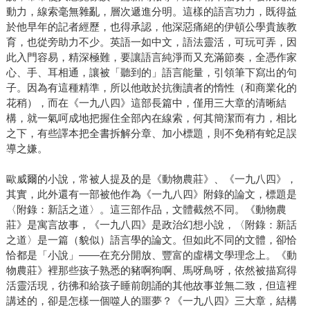
動力，線索毫無雜亂，層次遞進分明。這樣的語言功力，既得益
於他早年的記者經歷，也得承認，他深惡痛絕的伊頓公學貴族教
育，也從旁助力不少。英語一如中文，語法靈活，可玩可弄，因
此入門容易，精深極難，要讓語言純淨而又充滿節奏，全憑作家
心、手、耳相通，讓被「聽到的」語言能量，引領筆下寫出的句
子。因為有這種精準，所以他敢於抗衡讀者的惰性（和商業化的
花稍），而在《一九八四》這部長篇中，僅用三大章的清晰結
構，就一氣呵成地把握住全部內在線索，何其簡潔而有力，相比
之下，有些譯本把全書拆解分章、加小標題，則不免稍有蛇足誤
導之嫌。
歐威爾的小說，常被人提及的是《動物農莊》、《一九八四》，
其實，此外還有一部被他作為《一九八四》附錄的論文，標題是
〈附錄：新話之道〉。這三部作品，文體截然不同。《動物農
莊》是寓言故事，《一九八四》是政治幻想小說，〈附錄：新話
之道〉是一篇（貌似）語言學的論文。但如此不同的文體，卻恰
恰都是「小說」——在充分開放、豐富的虛構文學理念上。《動
物農莊》裡那些孩子熟悉的豬啊狗啊、馬呀鳥呀，依然被描寫得
活靈活現，彷彿和給孩子睡前朗誦的其他故事並無二致，但這裡
講述的，卻是怎樣一個噬人的噩夢？《一九八四》三大章，結構