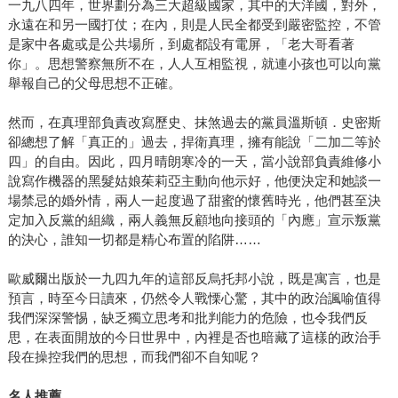
一九八四年，世界劃分為三大超級國家，其中的大洋國，對外，
永遠在和另一國打仗；在內，則是人民全都受到嚴密監控，不管
是家中各處或是公共場所，到處都設有電屏，「老大哥看著
你」。思想警察無所不在，人人互相監視，就連小孩也可以向黨
舉報自己的父母思想不正確。
然而，在真理部負責改寫歷史、抹煞過去的黨員溫斯頓．史密斯
卻總想了解「真正的」過去，捍衛真理，擁有能說「二加二等於
四」的自由。因此，四月晴朗寒冷的一天，當小說部負責維修小
說寫作機器的黑髮姑娘茱莉亞主動向他示好，他便決定和她談一
場禁忌的婚外情，兩人一起度過了甜蜜的懷舊時光，他們甚至決
定加入反黨的組織，兩人義無反顧地向接頭的「內應」宣示叛黨
的決心，誰知一切都是精心布置的陷阱……
歐威爾出版於一九四九年的這部反烏托邦小說，既是寓言，也是
預言，時至今日讀來，仍然令人戰慄心驚，其中的政治諷喻值得
我們深深警惕，缺乏獨立思考和批判能力的危險，也令我們反
思，在表面開放的今日世界中，內裡是否也暗藏了這樣的政治手
段在操控我們的思想，而我們卻不自知呢？
名人推薦