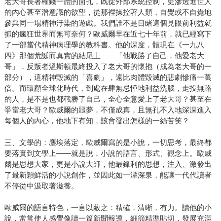
老大哥長著權錢一體的面孔，既從外部系統控制，更滲透進世人
的內心甚至潛意識的欲望，從那裡操控著人類，自覺或不自覺地
參與同一場精神汙染的遊戲。我們誰不是目睹這個見眼前利益就
抓的瘋狂世界而無可奈何？歐威爾早在近七十年前，就已經寫下
了一部當代精神病理學的教科書。他的深度，體現在《一九八
四》那個荒誕而真實的結尾上——「他戰勝了自己，他愛老大
哥」，反叛者溫斯頓最終投入了老大哥的懷抱（成為老大哥的一
部分），這精神毀滅的「喜劇」，遠比肉體毀滅的悲劇慘痛一萬
倍。而環顧全球化時代，到處在肆無忌憚地利益洗腦，走投無路
的人，是不是也都戰勝了自己，全心全意愛上了老大哥？甚至在
爭當老大哥？歐威爾的噩夢，不僅成真，且無孔不入地深深進入
每個人的內心，他地下有知，該會發出怎樣的一絲苦笑？
三、文學的：塵埃落定，歐威爾寫的是小說，一切思考，最終都
要落實到文學上——就是說，小說的語言、形式、觀念上。歐威
爾是思想大家，更是小說大師，他最鋒利的思想，注入、激發出
了最新穎鮮活的小說創作，並因此如一潭深泉，能讓一代代讀者
不停從中汲取著滋養。
歐威爾的語言特色，一言以蔽之：精確，清晰，有力。讀他的小
說，常常使人感覺像讀一篇新聞報導，細節精準貼切，發展充滿