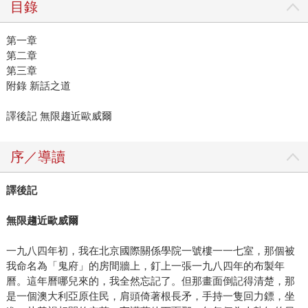
目錄
第一章
第二章
第三章
附錄 新話之道
譯後記 無限趨近歐威爾
序／導讀
譯後記
無限趨近歐威爾
一九八四年初，我在北京國際關係學院一號樓一一七室，那個被
我命名為「鬼府」的房間牆上，釘上一張一九八四年的布製年
曆。這年曆哪兒來的，我全然忘記了。但那畫面倒記得清楚，那
是一個澳大利亞原住民，肩頭倚著根長矛，手持一隻回力鏢，坐