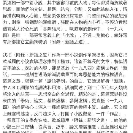
緊湊如一部中篇小說，其中寥寥可數的人物，每個都滿滿負載著
思想，而他們的交錯、相遇、結合、分離，又如此絲絲入扣，情
節描寫時動人心旌，懸念緊張如偵探電影，而整部作品的思想推
力，則像一張鋼製的邏輯網，張開在人物的內心裡，不停迫近那
個哀莫大於心死的「喜劇結局」。歐威爾的創作中，《一九八
四》是唯一一部尋常意義上的「小說」，不過，別擔心，幸好還
有那部讓它立顯獨特的〈附錄：新話之道〉。
我把〈附錄：新話之道〉作為一部小說創作單獨提出，因為它把
歐威爾的小說實驗理念推到了極致。這篇不算長的文章，貌似語
言學論文，探討的內容，卻是基於《一九八四》虛構世界的「新
話」——一種刻意透過縮減詞彙量而剝奪思想能力的極權語言。
這篇文章，堪稱一篇「話語專制」的自白。它透過解析「新話」
中ＡＢＣ詞類的造詞法和用法，詳細闡述了到二〇五〇年人類終
將淪入的語言——思想空白的全過程。精彩的是，這篇荒誕得沒
來由的「學術」論文，基於虛構、參與虛構，更直抵《一九八
四》的虛構核心：深入一種虛構語言的極權本質。由此，它文體
上離虛構越遠，反而越深入，打開了小說觀念，一件「作品」，
一種真正的文學創造物。歐威爾用〈附錄：新話之道〉，給他的
小說三部曲壓軸，從寓言、故事、論文層層推進，直至推出這部