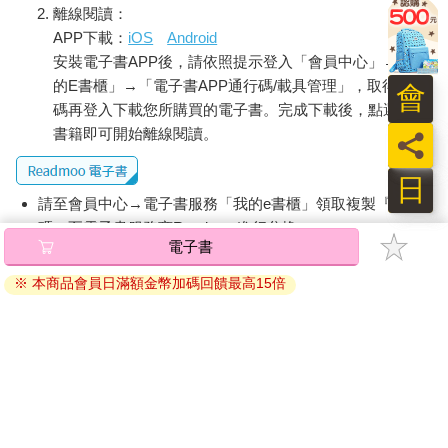
離線閱讀：
APP下載：
iOS
Android
安裝電子書APP後，請依照提示登入「會員中心」→「我
的E書櫃」→「電子書APP通行碼/載具管理」，取得通行
會
碼再登入下載您所購買的電子書。完成下載後，點選任一
書籍即可開始離線閱讀。
員
日
請至會員中心→電子書服務「我的e書櫃」領取複製『兌換
碼』至電子書服務商Readmoo進行兌換。
電子書
退換貨須知：
※ 本商品會員日滿額金幣加碼回饋最高15倍
因版權保護，您在金石堂所購買的電子書僅能以金石堂專屬
的閱讀軟體開啟閱讀，無法以其他閱讀器或直接下載檔案。
依據「消費者保護法」第19條及行政院消費者保護處公告之
「通訊交易解除權合理例外情事適用準則」，非以有形媒介
提供之數位內容或一經提供即為完成之線上服務，經消費者
事先同意始提供。（如：電子書、電子雜誌、下載版軟體、
虛擬商品…等），
不受「網購服務需提供七日鑑賞期」的限