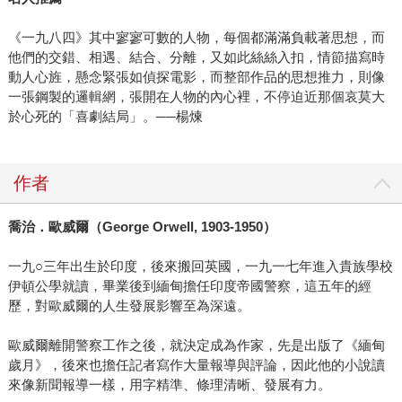
《一九八四》其中寥寥可數的人物，每個都滿滿負載著思想，而
他們的交錯、相遇、結合、分離，又如此絲絲入扣，情節描寫時
動人心旌，懸念緊張如偵探電影，而整部作品的思想推力，則像
一張鋼製的邏輯網，張開在人物的內心裡，不停迫近那個哀莫大
於心死的「喜劇結局」。──楊煉
作者
喬治．歐威爾（
George Orwell, 1903-1950
）
一九○三年出生於印度，後來搬回英國，一九一七年進入貴族學校
伊頓公學就讀，畢業後到緬甸擔任印度帝國警察，這五年的經
歷，對歐威爾的人生發展影響至為深遠。
歐威爾離開警察工作之後，就決定成為作家，先是出版了《緬甸
歲月》，後來也擔任記者寫作大量報導與評論，因此他的小說讀
來像新聞報導一樣，用字精準、條理清晰、發展有力。