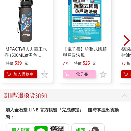
IMPACT超人力霸王水
【電子書】統整式國籍
德國A
壺 (500ML)#黑色
與戶政法規
控油
IMUTB01BK
凝露3
539
525
特價
元
7
折
特價
元
73
折
髮根
調理
加入購物車
電子書
滋潤
質適
訂購/退換貨須知
加入金石堂 LINE 官方帳號『完成綁定』，隨時掌握出貨動
態：