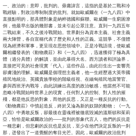
一、政治的：意即，批判的。毋庸諱言，這指的是基於二戰和冷
戰經驗，對政治專制制度的批判。就如歐威爾在《一九八四》中
直接點明的，那具體對象是納粹德國和蘇聯。歐威爾一生窮困潦
倒，他最早出版的幾部書，並未引起公眾注意。直到一九四五年
二戰結束，不久之後冷戰開始。世界劃分為資本主義、社會主義
兩大陣營，各自宣稱代表了歷史和人性的正義。這競爭，不僅體
現為經濟和軍事，更呈現在思想領域中。正是冷戰語境，使歐威
爾相繼發表的《動物農莊》和《一九八四》，迅速獲得了極為具
體（過分具體）的解讀，並由此暴得大名。西方讀者和評論界，
直接把可見的社會現實「代入」這些作品，由此衍生出一套響亮
卻膚淺的理解。歐威爾是個理想主義者，他一生經歷過大英帝國
殖民地統治、英國貴族學校的階級歧視、在緬甸殖民地當警官、
參與西班牙內戰等，由此訓練出高度的政治敏感，他當然不可能
忽略冷戰開始時世界上的現實，任何對人的控制、對人性的摧
殘，都是他反思的對象，而他的反思，又正是一種反抗的行動。
《動物農莊》中憤起造反，終於又淪為新的奴隸的動物；《一九
八四》中勇敢反叛，卻最後在靈魂裡被徹底毀滅的溫斯頓和茱莉
亞，恰恰是歐威爾政治的——批判的形象代言人，他們的反抗是
一種悲劇，但悲劇的反抗也是反抗，至少在他們決定反叛的一刹
那，迸發出了一道覺醒的奪目光芒。因此，歐威爾的政治批判