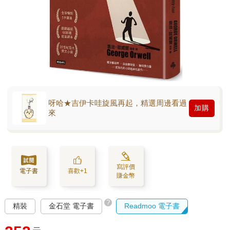
呀哈★吉伊卡哇旋風再起，精選周邊看過
加購
來
寫評價
電子書
喜歡+1
賺金幣
?
精裝
金石堂 電子書
Readmoo 電子書