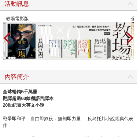
活動訊息
教場電影版
金
內容簡介
全球暢銷5千萬冊
翻譯超過60餘種語言譯本
20世紀百大英文小說
戰爭即和平．自由即奴役．無知即力量──反烏托邦小說經典代表
作