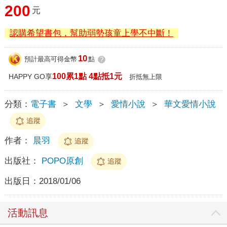
200
元
認購希望書包，幫助弱勢孩童上學不中斷！
10
預計最高可得金幣
點
?
100累1點 4點抵1元
HAPPY GO享
折抵無上限
分類：
電子書
＞
文學
＞
愛情小說
＞
華文愛情小說
追蹤
作者：
晨羽
追蹤
出版社：
POPO原創
追蹤
出版日：
2018/01/06
活動訊息