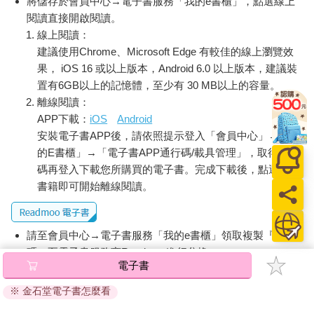
將儲存於會員中心→電子書服務「我的e書櫃」，點選線上
閱讀直接開啟閱讀。
線上閱讀：
建議使用Chrome、Microsoft Edge 有較佳的線上瀏覽效
果， iOS 16 或以上版本，Android 6.0 以上版本，建議裝
置有6GB以上的記憶體，至少有 30 MB以上的容量。
離線閱讀：
APP下載：
iOS
Android
安裝電子書APP後，請依照提示登入「會員中心」→「我
的E書櫃」→「電子書APP通行碼/載具管理」，取得通行
碼再登入下載您所購買的電子書。完成下載後，點選任一
書籍即可開始離線閱讀。
請至會員中心→電子書服務「我的e書櫃」領取複製『兌換
碼』至電子書服務商Readmoo進行兌換。
電子書
退換貨須知：
※ 金石堂電子書怎麼看
因版權保護，您在金石堂所購買的電子書僅能以金石堂專屬
的閱讀軟體開啟閱讀，無法以其他閱讀器或直接下載檔案。