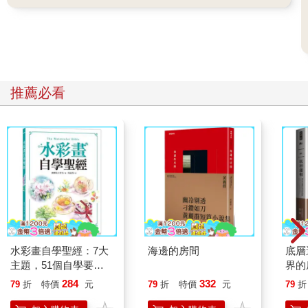
推薦必看
水彩畫自學聖經：7大
海邊的房間
底層
主題，51個自學要
界的
點，一本最全面的水彩
284
332
79
折
特價
元
79
折
特價
元
79
折
繪畫技巧寶典！