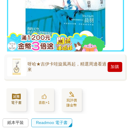
呀哈★吉伊卡哇旋風再起，精選周邊看過
加購
來
寫評價
電子書
喜歡+1
賺金幣
紙本平裝
Readmoo 電子書