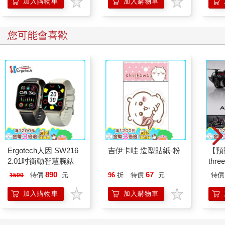
加入購物車
加入購物車
您可能會喜歡
Ergotech人因 SW216
吉伊卡哇 造型貼紙-粉
【預
2.01吋衡動智慧腕錶
thr
VA 
890
67
特價
元
96
折
特價
元
特價
1590
阿斯拉
SIR
加入購物車
加入購物車