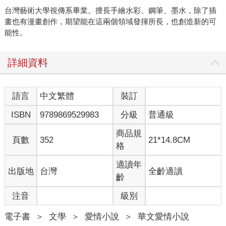
台灣藝術大學視傳系畢業。擅長手繪水彩、鋼筆、墨水，除了插
畫也有漫畫創作，期望能在這兩個領域發揮所長，也創造新的可
能性。
詳細資料
語言
中文繁體
裝訂
ISBN
9789869529983
分級
普通級
商品規
頁數
352
21*14.8CM
格
適讀年
出版地
台灣
全齡適讀
齡
注音
級別
電子書
＞
文學
＞
愛情小說
＞
華文愛情小說