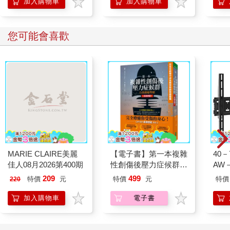
加入購物車
加入購物車
您可能會喜歡
MARIE CLAIRE美麗
【電子書】第一本複雜
40
佳人08月2026第400期
性創傷後壓力症候群自
AW－
我療癒聖經（長銷典
209
499
特價
元
特價
元
特價
220
藏）
加入購物車
電子書