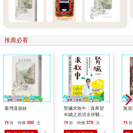
推薦必看
臺灣漫遊錄
腎臟求救中：真希望
叛逆
40歲之前洪永祥醫師
就告訴我這些事
300
379
79
折
特價
元
79
折
特價
元
79
折