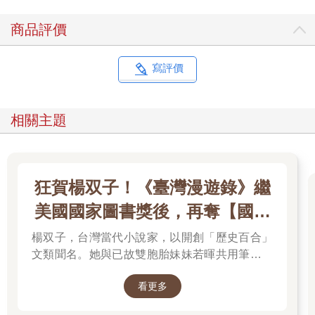
商品評價
寫評價
相關主題
狂賀楊双子！《臺灣漫遊錄》繼
美國國家圖書獎後，再奪【國際
布克獎】
楊双子，台灣當代小說家，以開創「歷史百合」
文類聞名。她與已故雙胞胎妹妹若暉共用筆名，
承載兩人的文學夢想，將嚴謹的日治歷史考據融
看更多
入女性同性情誼。其長篇小說《臺灣漫遊錄》透
過鐵道旅行與地道美食探討文化階級，英譯本陸