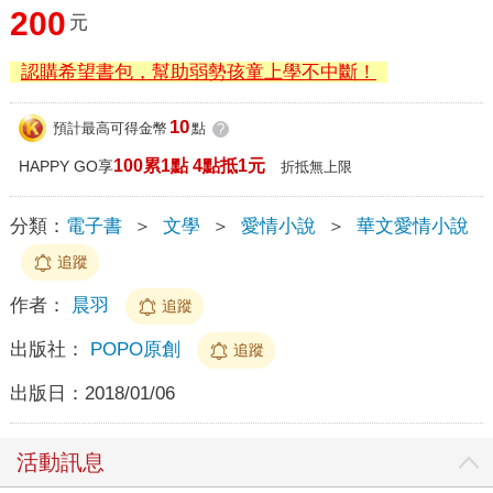
200
元
認購希望書包，幫助弱勢孩童上學不中斷！
10
預計最高可得金幣
點
?
100累1點 4點抵1元
HAPPY GO享
折抵無上限
分類：
電子書
＞
文學
＞
愛情小說
＞
華文愛情小說
追蹤
作者：
晨羽
追蹤
出版社：
POPO原創
追蹤
出版日：
2018/01/06
活動訊息