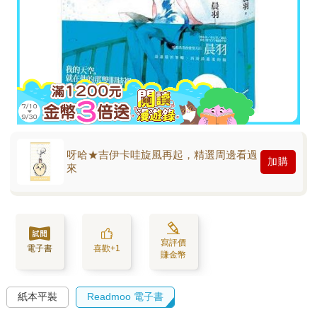
呀哈★吉伊卡哇旋風再起，精選周邊看過
加購
來
寫評價
電子書
喜歡+1
賺金幣
紙本平裝
Readmoo 電子書