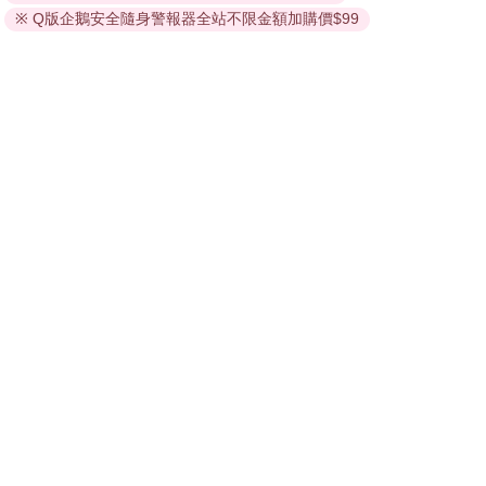
依據「消費者保護法」第19條及行政院消費者保護處公告之
※ Q版企鵝安全隨身警報器全站不限金額加購價$99
「通訊交易解除權合理例外情事適用準則」，非以有形媒介
提供之數位內容或一經提供即為完成之線上服務，經消費者
事先同意始提供。（如：電子書、電子雜誌、下載版軟體、
虛擬商品…等），
不受「網購服務需提供七日鑑賞期」的限
制
。為維護您的權益，建議您先使用「試閱」功能後再付款
購買。