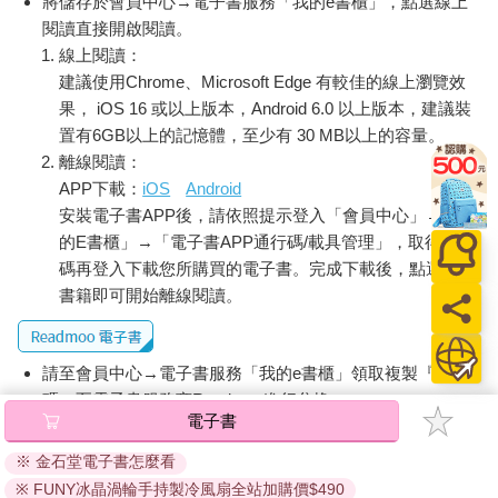
將儲存於會員中心→電子書服務「我的e書櫃」，點選線上
閱讀直接開啟閱讀。
線上閱讀：
建議使用Chrome、Microsoft Edge 有較佳的線上瀏覽效
果， iOS 16 或以上版本，Android 6.0 以上版本，建議裝
置有6GB以上的記憶體，至少有 30 MB以上的容量。
離線閱讀：
APP下載：
iOS
Android
安裝電子書APP後，請依照提示登入「會員中心」→「我
的E書櫃」→「電子書APP通行碼/載具管理」，取得通行
碼再登入下載您所購買的電子書。完成下載後，點選任一
書籍即可開始離線閱讀。
請至會員中心→電子書服務「我的e書櫃」領取複製『兌換
碼』至電子書服務商Readmoo進行兌換。
電子書
退換貨須知：
※ 金石堂電子書怎麼看
因版權保護，您在金石堂所購買的電子書僅能以金石堂專屬
※ FUNY冰晶渦輪手持製冷風扇全站加購價$490
的閱讀軟體開啟閱讀，無法以其他閱讀器或直接下載檔案。