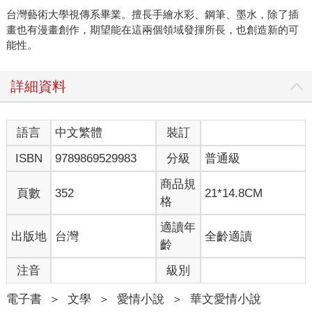
台灣藝術大學視傳系畢業。擅長手繪水彩、鋼筆、墨水，除了插
畫也有漫畫創作，期望能在這兩個領域發揮所長，也創造新的可
能性。
詳細資料
語言
中文繁體
裝訂
ISBN
9789869529983
分級
普通級
商品規
頁數
352
21*14.8CM
格
適讀年
出版地
台灣
全齡適讀
齡
注音
級別
電子書
＞
文學
＞
愛情小說
＞
華文愛情小說