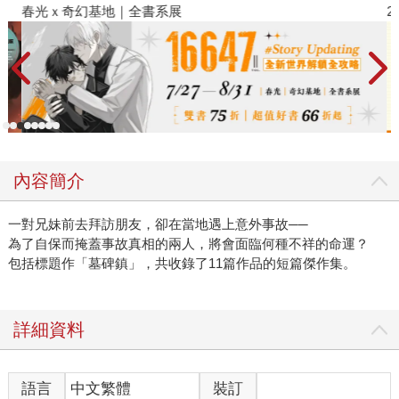
春光ｘ奇幻基地｜全書系展
2
內容簡介
一對兄妹前去拜訪朋友，卻在當地遇上意外事故──
為了自保而掩蓋事故真相的兩人，將會面臨何種不祥的命運？
包括標題作「墓碑鎮」，共收錄了11篇作品的短篇傑作集。
詳細資料
語言
中文繁體
裝訂