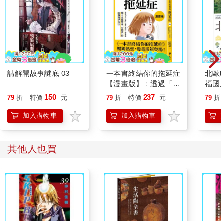
請解開故事謎底 03
一本書終結你的拖延症
北歐
【漫畫版】：透過「小
福國
行動」打開大腦的行動
150
237
79
折
特價
元
79
折
特價
元
79
折
開關，懶人也能變身
「行動派」的37個科
加入購物車
加入購物車
學方法
其他人也買