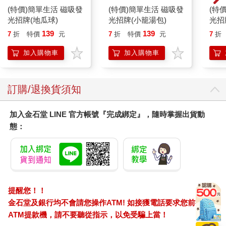
(特價)簡單生活 磁吸發
(特價)簡單生活 磁吸發
(特
光招牌(地瓜球)
光招牌(小籠湯包)
光招
139
139
7
折
特價
元
7
折
特價
元
7
折
加入購物車
加入購物車
訂購/退換貨須知
加入金石堂 LINE 官方帳號『完成綁定』，隨時掌握出貨動
態：
提醒您！！
金石堂及銀行均不會請您操作ATM! 如接獲電話要求您前往
ATM提款機，請不要聽從指示，以免受騙上當！