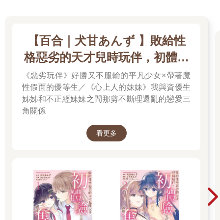
【百合｜犬甘あんず 】敗給性
格惡劣的天才兒時玩伴，初體驗
全部被她奪走了／心上人的妹妹
《惡劣玩伴》好勝又不服輸的平凡少女×帶著魔
性假面的優等生／《心上人的妹妹》我與資優生
姊姊和不正經妹妹之間那剪不斷理還亂的戀愛三
角關係
看更多