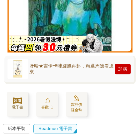
呀哈★吉伊卡哇旋風再起，精選周邊看過
加購
來
寫評價
電子書
喜歡+1
賺金幣
紙本平裝
Readmoo 電子書