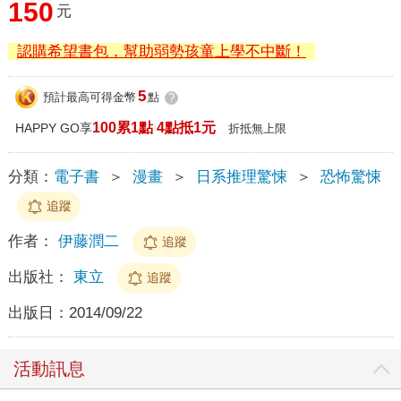
150
元
認購希望書包，幫助弱勢孩童上學不中斷！
5
預計最高可得金幣
點
?
100累1點 4點抵1元
HAPPY GO享
折抵無上限
分類：
電子書
＞
漫畫
＞
日系推理驚悚
＞
恐怖驚悚
追蹤
作者：
伊藤潤二
追蹤
出版社：
東立
追蹤
出版日：
2014/09/22
活動訊息