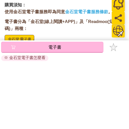
購買須知：
使用金石堂電子書服務即為同意
金石堂電子書服務條款
。
電子書分為「金石堂(線上閱讀+APP)」及「Readmoo(兌換
碼)」兩種：
電子書
將儲存於會員中心→電子書服務「我的e書櫃」，點選線上
閱讀直接開啟閱讀。
※ 金石堂電子書怎麼看
線上閱讀：
建議使用Chrome、Microsoft Edge 有較佳的線上瀏覽效
果， iOS 16 或以上版本，Android 6.0 以上版本，建議裝
置有6GB以上的記憶體，至少有 30 MB以上的容量。
離線閱讀：
APP下載：
iOS
Android
安裝電子書APP後，請依照提示登入「會員中心」→「我
的E書櫃」→「電子書APP通行碼/載具管理」，取得通行
碼再登入下載您所購買的電子書。完成下載後，點選任一
書籍即可開始離線閱讀。