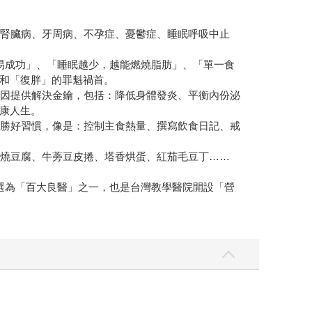
、腎臟病、牙周病、不孕症、憂鬱症、睡眠呼吸中止
易成功」、「睡眠越少，越能燃燒脂肪」、「單一食
和「復胖」的罪魁禍首。
病因提供解決金鑰，包括：降低身體發炎、平衡內份泌
康人生。
必勝好習慣，像是：控制主食熱量、撰寫飲食日記、戒
蒜燒豆腐、牛蒡豆皮捲、塔香烘蛋、紅茄毛豆丁……
選為「百大良醫」之一，也是台灣教學醫院開設「營