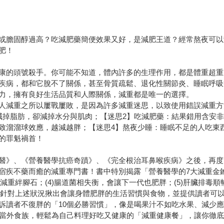
或膽固醇過高？吃減肥藥簡便效果又好，是減肥王道？經常熬夜可以
肥！
康的頭號殺手。你可能不知道，體內許多的生理作用，都是體重超重
疾病，都和它脫不了關係，甚至骨質疏鬆、退化性關節炎、睡眠呼吸
力，擁有良好生活品質和人際關係，減重都是唯一的選擇。
人減重之所以屢戰屢敗，是因為許多減重迷思，以致使用錯誤減重方
減掉脂肪，卻減掉水分與肌肉；【迷思2】吃減肥藥：結果錯用含安非
致溜溜球效應，越減越胖；【迷思4】熬夜少睡：睡眠不足的人吃東
的罪魁禍首！
醫》、《營養醫學抗癌奇蹟》、《完全根治耳鼻喉疾病》之後，再度
疾不藥而癒的減重專門書！書中特別揭露「營養醫學的7大減重金鑰」
減重絆腳石；(4)腸道菌相失衡，會讓下一代也肥胖；(5)肝臟排毒順
中也針對上述狀況揪出會讓身體肥胖的生活習慣與食物，並提供讀者可
訴讀者不復胖的「10個必勝習慣」，像是喝果汁不如吃水果、減少
拒當外食族，輕鬆為自己料理好吃又健康的「減重健康餐」，讓你徹