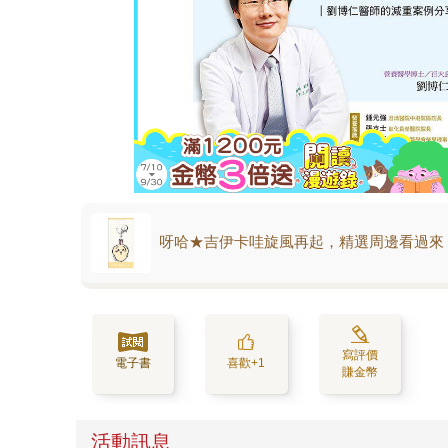
呀哈★吉伊卡哇旋風再起，精選周邊看過來
寫評價
電子書
喜歡+1
賺金幣
活動訊息