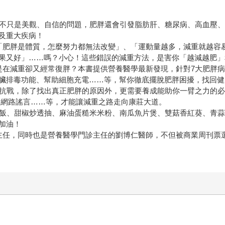
胖不只是美觀、自信的問題，肥胖還會引發脂肪肝、糖尿病、高血壓
及重大疾病！
「肥胖是體質，怎麼努力都無法改變」、「運動量越多，減重就越容
果又好」……嗎？小心！這些錯誤的減重方法，是害你「越減越肥」
是在減重卻又經常復胖？本書提供營養醫學最新發現，針對7大肥胖
臟排毒功能、幫助細胞充電……等，幫你徹底擺脫肥胖困擾，找回健
期抗戰，除了找出真正肥胖的原因外，更需要養成能助你一臂之力的
易網路謠言……等，才能讓減重之路走向康莊大道。
魚飯、甜椒炒透抽、麻油蛋糙米米粉、南瓜魚片煲、雙菇香紅葵、青
加油！
主任，同時也是營養醫學門診主任的劉博仁醫師，不但被商業周刊票