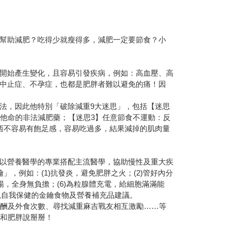
幫助減肥？吃得少就瘦得多，減肥一定要節食？小
開始產生變化，且容易引發疾病，例如：高血壓、高
中止症、不孕症，也都是肥胖者難以避免的痛！因
法，因此他特別「破除減重9大迷思」，包括【迷思
他命的非法減肥藥；【迷思3】任意節食不運動：反
西不容易有飽足感，容易吃過多，結果減掉的肌肉量
以營養醫學的專業搭配主流醫學，協助慢性及重大疾
，例如：(1)抗發炎，避免肥胖之火；(2)管好內分
暢，全身無負擔；(6)為粒腺體充電，給細胞滿滿能
以自我保健的金鑰食物及營養補充品建議。
應酬及外食次數、尋找減重麻吉戰友相互激勵……等
底和肥胖說掰掰！