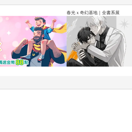
春光ｘ奇幻基地｜全書系展