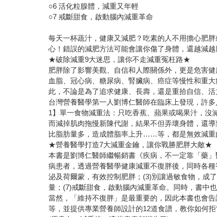
○6 活化粒腺體，減重又年輕
○7 戒斷甜食，啟動腦內減重革命
每天一杯蔬汁，健康又減肥？吃素的人不用擔心肥胖
心！錯誤的減肥方法可能會讓你傷了身體，還越減越
★破除減重9大迷思，讓你不走減重冤枉路★
肥胖除了影響美觀、自信和人際關係外，更是危害健
血脂、冠心病、糖尿病、腎臟病、癌症等慢性和重大
此，不論是為了追求健康、長壽，還是重拾自信、活
台灣營養醫學第一人劉博仁醫師在臨床上發現，許多
1】單一食物減重法：只吃香蕉、蘋果或喝果汁，沒
而減掉肌肉拖慢新陳代謝，結果不但弄壞身體，還導
比脂肪量多，造成體脂率上升……等，都是無效減重
★營養醫學打造7大減重金鑰，讓你戰勝肥胖大敵★
本書是劉博仁醫師繼暢銷書《疾病，不一定靠「藥」
病患者，透過營養醫學健康減重不復胖後，同時各種宿
泌及荷爾蒙，有效控制肥胖；(3)別讓過敏食物，成了
量；(7)戒斷甜食，啟動腦內減重革命。同時，書
當然，「維持不復胖」是最重要的，因此本書也會告
等，並提供專業營養師設計的12道食譜，教你如何