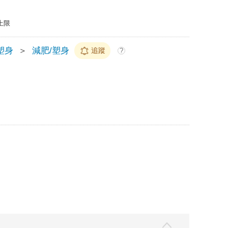
上限
塑身
＞
減肥/塑身
追蹤
?