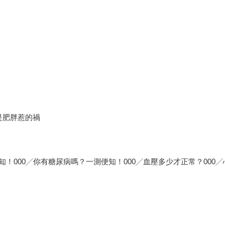
是肥胖惹的禍
000╱你有糖尿病嗎？一測便知！000╱血壓多少才正常？000╱