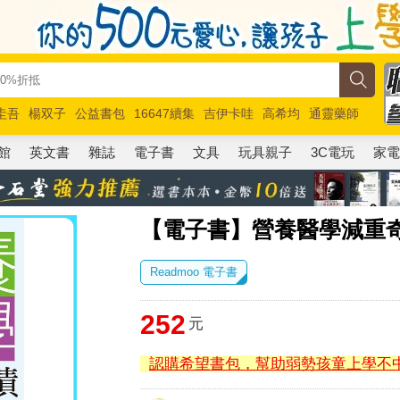
圭吾
楊双子
公益書包
16647續集
吉伊卡哇
高希均
通靈藥師
路邊攤新作
馬斯克
玩具總動員5
超慢跑
館
英文書
雜誌
電子書
文具
玩具親子
3C電玩
家
【電子書】營養醫學減重奇
Readmoo 電子書
252
元
認購希望書包，幫助弱勢孩童上學不