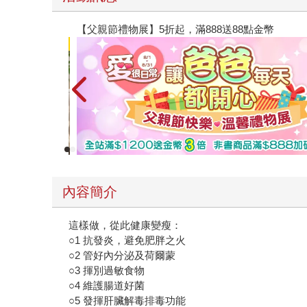
【父親節禮物展】5折起，滿888送88點金幣
內容簡介
這樣做，從此健康變瘦：
○1 抗發炎，避免肥胖之火
○2 管好內分泌及荷爾蒙
○3 揮別過敏食物
○4 維護腸道好菌
○5 發揮肝臟解毒排毒功能