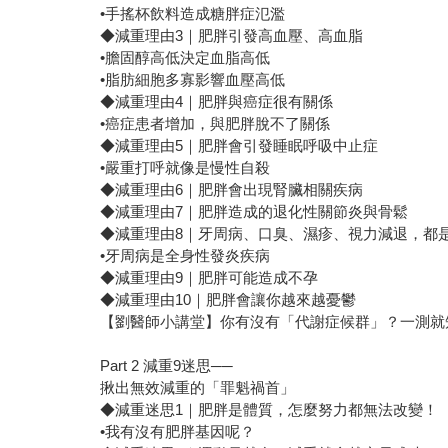
•手搖杯飲料造成糖胖症氾濫
◆減重理由3｜肥胖引發高血壓、高血脂
•膽固醇高低決定血脂高低
•脂肪細胞多寡影響血壓高低
◆減重理由4｜肥胖與癌症很有關係
•癌症患者增加，與肥胖脫不了關係
◆減重理由5｜肥胖會引發睡眠呼吸中止症
•嚴重打呼就像是慢性自殺
◆減重理由6｜肥胖會出現腎臟相關疾病
◆減重理由7｜肥胖造成的退化性關節炎與骨鬆
◆減重理由8｜牙周病、口臭、濕疹、視力減退，都
•牙周病是全身性發炎疾病
◆減重理由9｜肥胖可能造成不孕
◆減重理由10｜肥胖會讓你越來越憂鬱
【劉醫師小講堂】你有沒有「代謝症候群」？一測就知！
Part 2 減重9迷思──
揪出無效減重的「罪魁禍首」
◆減重迷思1｜肥胖是體質，怎麼努力都無法改變！
•我有沒有肥胖基因呢？