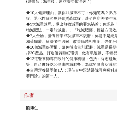
(原書名：減重後，這些疾病都消失了)
◆10大健康理由，讓你非減重不可：你知道嗎？肥
症、退化性關節炎與骨質疏鬆症，甚至癌症等慢性病
◆9大減重迷思，揪出無效減重的罪魁禍首：你認為
物減肥法，一定能減重」、「吃減肥藥，輕鬆方便效
◆7大金鑰，營養醫學成功減重不復胖：你是不是總
和荷爾蒙、解決慢性過敏、改善腸菌相失衡、強化肝
◆10個減重好習慣，讓你徹底告別肥胖：減重是長
掉3C產品、打造優質睡眠環境、做有氧運動、不輕
◆12道營養師專門設計的健康料理：包括：香蔥鮭
等，自己做好吃又健康的減肥餐，為你的健康及減肥
◆台灣營養醫學第1人：現任台中澄清醫院耳鼻喉科
養門診」的第一人。
作者
劉博仁