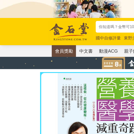
國中自修評量
東野
唯紅花綻放
奧德賽
會員獎勵
中文書
動漫ACG
親子