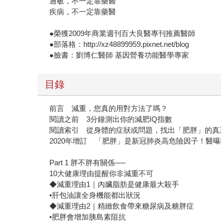
過敏，不一定靠藥醫
疾病，不一定靠藥醫
●榮獲2009年商業週刊百大良醫專刊推薦醫師
●部落格：http://xz48899959.pixnet.net/blog
●臉書：劉博仁醫師 基因營養功能醫學專家
目錄
前言 減重，您真的用對方法了嗎？
閱讀之前 3分鐘測出你的減肥IQ指數
閱讀索引 從身體的症狀或問題，找出「肥胖」的真
2020年增訂 「肥胖」是新冠肺炎高危險因子！醫曝
Part 1 胖不胖有關係──
10大健康理由提醒你非減重不可
◆減重理由1｜內臟脂肪是健康最大殺手
•肝包油讓全身機能都出狀況
◆減重理由2｜精緻飲食帶來糖尿病及糖胖症
•肥胖會增加胰島素阻抗