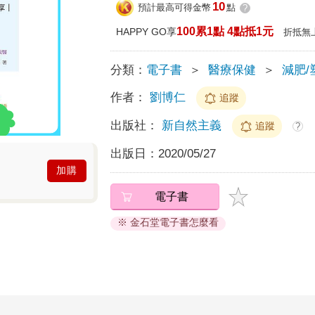
10
預計最高可得金幣
點
?
100累1點 4點抵1元
HAPPY GO享
折抵無
分類：
電子書
＞
醫療保健
＞
減肥/
作者：
劉博仁
追蹤
出版社：
新自然主義
追蹤
?
出版日：
2020/05/27
加購
電子書
※ 金石堂電子書怎麼看