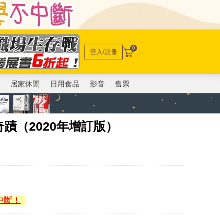
0
登入/註冊
電
居家休閒
日用食品
影音
售票
蹟（2020年增訂版）
中斷！