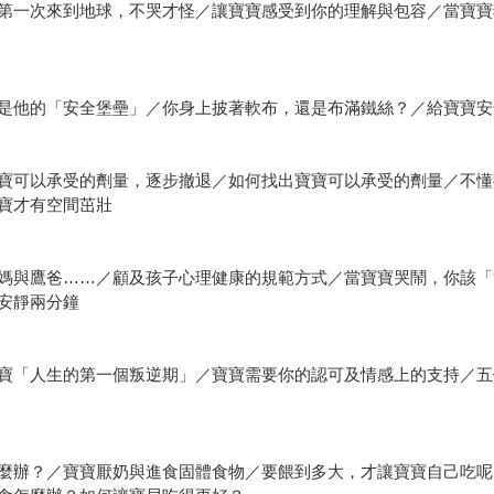
第一次來到地球，不哭才怪／讓寶寶感受到你的理解與包容／當寶寶
是他的「安全堡壘」／你身上披著軟布，還是布滿鐵絲？／給寶寶安
寶可以承受的劑量，逐步撤退／如何找出寶寶可以承受的劑量／不懂
寶才有空間茁壯
媽與鷹爸……／顧及孩子心理健康的規範方式／當寶寶哭鬧，你該「
安靜兩分鐘
寶「人生的第一個叛逆期」／寶寶需要你的認可及情感上的支持／五
麼辦？／寶寶厭奶與進食固體食物／要餵到多大，才讓寶寶自己吃呢