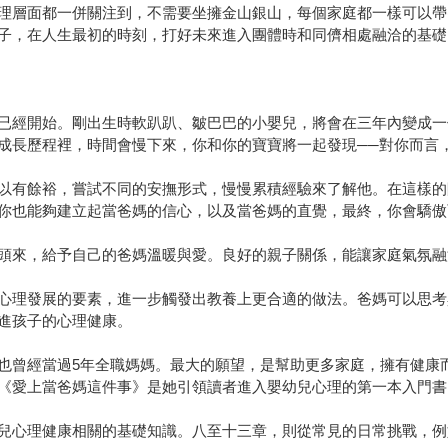
理層面都一併關注到，不需要坐擁金山銀山，每個家庭都一樣可以帶
子，在人生最初的時刻，打好未來進入團體時和同儕相處融洽的基礎
已經開始。剛出生時軟趴趴、皺巴巴的小嬰兒，將會在三年內變成一
成長歷程裡，時間會慢下來，你和你的寶寶將一起發現──對你而言
以有餘裕，嘗試不同的安撫形式，慢慢累積經驗來了解他。在這樣的
你也能夠建立起當爸媽的信心，以及當爸媽的直覺，最終，你會驕傲
頭來，給予自己的爸媽溫暖與愛。良好的親子關係，能讓家庭氣氛融
心理發展的要素，進一步觸發出教養上更合適的做法。爸媽可以思考
進孩子的心理健康。
也曾經當過5年全職媽媽。最大的願望，是幫助更多家庭，擁有健康
《愛上當爸媽這件事》是她引領讀者進入嬰幼兒心理的第一本入門書
兒心理健康相關的基礎知識。八至十三章，則從常見的日常挑戰，例