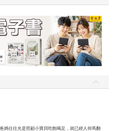
吃一點〉第二波
金石堂2026海
爸媽往往光是照顧小寶貝吃飽喝足，就已經人仰馬翻