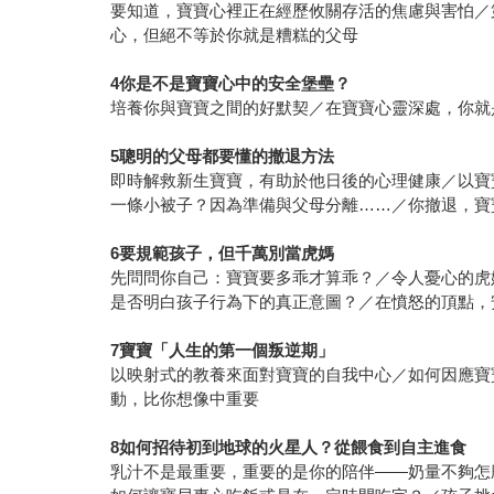
要知道，寶寶心裡正在經歷攸關存活的焦慮與害怕／
心，但絕不等於你就是糟糕的父母
4
你是不是寶寶心中的安全堡壘？
培養你與寶寶之間的好默契／在寶寶心靈深處，你就
5
聰明的父母都要懂的撤退方法
即時解救新生寶寶，有助於他日後的心理健康／以寶
一條小被子？因為準備與父母分離……／你撤退，寶
6
要規範孩子，但千萬別當虎媽
先問問你自己：寶寶要多乖才算乖？／令人憂心的虎
是否明白孩子行為下的真正意圖？／在憤怒的頂點，
7
寶寶「人生的第一個叛逆期」
以映射式的教養來面對寶寶的自我中心／如何因應寶
動，比你想像中重要
8
如何招待初到地球的火星人？從餵食到自主進食
乳汁不是最重要，重要的是你的陪伴――奶量不夠怎