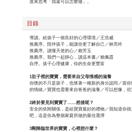
度來思考「我還可以怎麼做」。
目錄
導讀。給孩子一個良好的心理環境／王浩威
推薦序。陪伴孩子，能讓你更了解自己／林亮吟
推薦序。讀懂天使的心／賴芳玉
推薦序。我們一起靜心，讀這本書／賴佩霞
自序。孩子心理健康，你的生命更豐富
1
肚子裡的寶寶，需要來自父母情感的滋養
你懷的不只是孩子，也懷著一種新的身分認同／當你
的情緒／寶寶也需要來自爸爸的滋養／可以想像，但
2
終於要見到寶寶了
……
然後呢？
安全的依附關係，是給寶寶最好的禮物／我知道你很
吧，這是你為整個家庭所做的最佳選擇
3
剛降臨世界的寶寶，心裡想什麼？