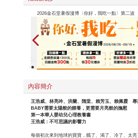
春光ｘ奇幻基地｜全書系展
內容簡介
王浩威、林亮吟、洪蘭、隋棠、賴芳玉、賴佩霞 專
BABY
需要太陽般的餵養，更需要月亮般的撫慰
第一本華人嬰幼兒心理教養書
王浩威：不可思議的影響力
每個初次來到地球的寶寶，餓了、渴了、冷了、太亮