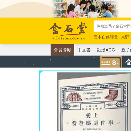
國中自修評量
東野
唯紅花綻放
奧德賽
會員獎勵
中文書
動漫ACG
親子