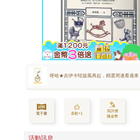
呀哈★吉伊卡哇旋風再起，精選周邊看過來
寫評價
電子書
喜歡+1
賺金幣
活動訊息