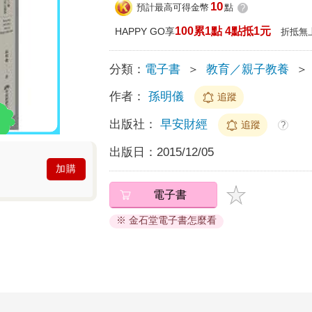
10
預計最高可得金幣
點
?
100累1點 4點抵1元
HAPPY GO享
折抵無
分類：
電子書
＞
教育／親子教養
＞
作者：
孫明儀
追蹤
出版社：
早安財經
追蹤
?
出版日：
2015/12/05
加購
電子書
※ 金石堂電子書怎麼看