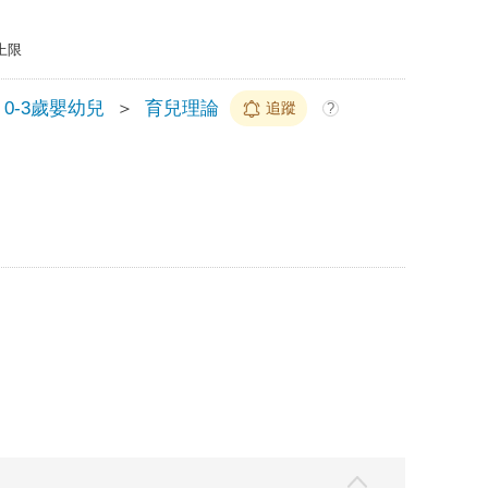
上限
0-3歲嬰幼兒
＞
育兒理論
追蹤
?