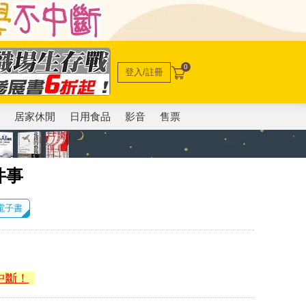
0
登入/註冊
電
居家休閒
日用食品
影音
售票
件事
 電子書
中斷！