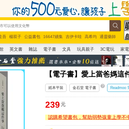
圭吾
楊双子
公益書包
16647續集
吉伊卡哇
高希均
通靈藥師
路邊攤新作
馬斯克
玩具總動員5
超慢跑
館
英文書
雜誌
電子書
文具
玩具親子
3C電玩
家
【電子書】愛上當爸媽這
?
紙本平裝
金石堂 電子書
Readmoo
239
元
認購希望書包，幫助弱勢孩童上學不