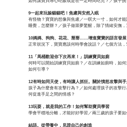
如何讓寶貝專心吃飯或是在一定時間吃完？／孩子挑
9
一起來玩躲貓貓吧！焦慮與安然入眠
有怪物？寶寶的想像與焦慮／一暝大一寸，如何才能
睡覺，怎麼辦？／孩子做噩夢驚醒，除了情緒安撫，
10
媽媽、狗狗、花花、掰掰
……
增進寶寶的語言發展
正常狀況下，寶寶應該何時學會說話？／七個方法，
11
「馬桶歡迎你下次再來！」訓練寶貝如廁
何時可以開始訓練寶貝如廁？／在訓練如廁時，如何
如何引導？
12
有時如同天使，有時讓人抓狂。關於憤怒攻擊與手
孩子為什麼會有攻擊行為？／如何處理孩子的攻擊行
何促進手足之間的情感？
13
玩耍，就是我的工作！如何幫助寶貝學習
學會平穩地分離，才能好好學習／兩三歲的孩子要如
結語。從帶養中，見證自己的創造