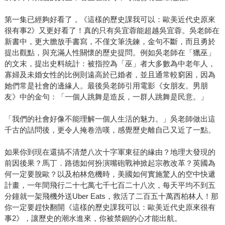
第一集已經夠好看了，《這樣的歷史課我可以：歐美近代史原來
很有事2》又更好看了！真的只有吳宜蓉能超越吳宜蓉。吳老師在
新書中，更大膽放手書寫，不僅文筆洗鍊，金句不斷，而且勇於
提出觀點，與充滿人性關懷的歷史提問。例如吳老師在「獵巫」
的文末，提出史料統計：被指控為「巫」者大多數為中老年人，
寡婦及未婚女性的比例則遠高於已婚者，並且通常較窮困，因為
她們常是社會的邊緣人。最後吳老師引用電影《女朋友。男朋
友》中的金句：「一個人跳舞是造反，一群人跳舞是民意。」
「我們的社會好像不能理解一個人生活的魅力。」吳老師做出這
千古的詰問後，更令人掩卷浩嘆，感覺歷史離自己又近了一點。
如果你到現在還搞不清楚八次十字軍東征的緣由？地理大發現的
前因後果？馬丁．路德如何扮演嘴砲戰神掀起宗教改革？英國為
何一定要脫歐？以及柏林危機時，美國如何實施驚人的空中快遞
計畫，一年間飛行二十七萬七千七百二十八次，每天平均不到五
分鐘就一架飛機外送Uber Eats，救活了二百五十萬西柏林人！那
你一定要趕快翻開《這樣的歷史課我可以：歐美近代史原來很有
事2》，讓歷史的潮水進來，你被禁錮的心才能出航。