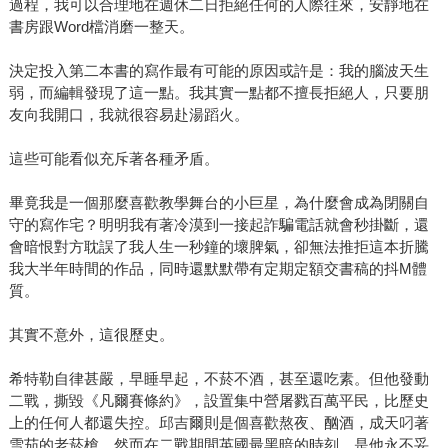
過程，我可以合理地在週休二日拒絕任何的人際往來，安靜地在
書房跟Word檔消磨一整天。
決定投入第二本書的寫作最有可能的原因或許是：我的腦波天生
弱，而編輯發現了這一點。我其實一點都不擅長拒絕人，只要朋
友向我開口，我就很容易赴湯蹈火。
這些可能看似充斥著各種矛盾。
畢竟我是一個那麼喜歡教學舞台的小巨星，為什麼會成為閉關自
守的寫作宅？明明我有著冷漠到一接起詐騙電話就會秒掛斷，還
會暗恨對方耽誤了我人生一秒鐘的壞脾氣，卻無法推拒這本折騰
我大半年時間的作品，同時還默默帶有定期定額交書稿的抖M體
質。
其實不意外，這很歷史。
希特勒自律甚嚴，早睡早起，不菸不酒，甚至還吃素。但他發動
二戰，撕毀《凡爾賽條約》，設置集中營屠戮百萬平民，比歷史
上的任何人都還失控。邱吉爾則是個喜歡熬夜、酗酒，成天叼著
雪茄的老菸槍，然而在二戰期間英國最黑暗的時刻，是他永不妥