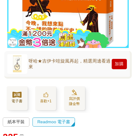
呀哈★吉伊卡哇旋風再起，精選周邊看過
加購
來
寫評價
電子書
喜歡+1
賺金幣
紙本平裝
Readmoo 電子書