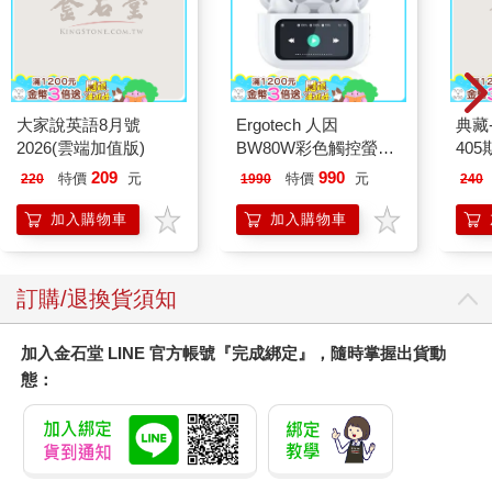
大家說英語8月號
Ergotech 人因
典藏
2026(雲端加值版)
BW80W彩色觸控螢幕
405
ANC降噪藍牙耳機
209
990
特價
元
特價
元
220
1990
240
加入購物車
加入購物車
訂購/退換貨須知
加入金石堂 LINE 官方帳號『完成綁定』，隨時掌握出貨動
態：