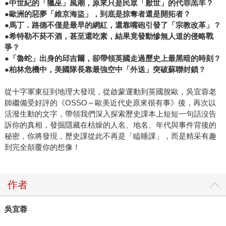
●中世紀的「獵巫」風潮，原來只是民眾「厭世」的代罪羔羊？
●歐洲的惡夢「維京海盜」，到底是掠奪者還是開拓者？
●馬丁．路德不僅是最早的網紅，還靠嘴砲引發了「宗教改革」？
●希特勒不菸不酒，甚至還吃素，結果竟發動慘無人道的侵略戰
爭？
●「魯蛇」出身的邱吉爾，卻帶領英國走過歷史上最黑暗的時刻？
●柏林危機中，美國隊長靠最強空中「外送」突破蘇聯封鎖？
從十字軍東征到地理大發現，從啟蒙運動到英國脫歐，吳宜蓉老
師繼備受好評的《OSSO～歐美近代史原來很有事》後，再次以
活潑生動的文字，帶領我們深入探索歷史課本上短短一句話沒告
訴你的真相，發掘隱藏在枯燥的人名、地名、年代與事件背後的
秘密，你將發現，歷史課從此不再是「瞌睡課」，而是精采有趣
到完全顛覆你的想像！
作者
吳宜蓉