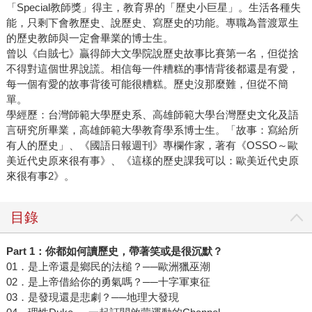
「Special教師獎」得主，教育界的「歷史小巨星」。生活各種失
能，只剩下會教歷史、說歷史、寫歷史的功能。專職為普渡眾生
的歷史教師與一定會畢業的博士生。
曾以《白賊七》贏得師大文學院說歷史故事比賽第一名，但從捨
不得對這個世界說謊。相信每一件糟糕的事情背後都還是有愛，
每一個有愛的故事背後可能很糟糕。歷史沒那麼難，但從不簡
單。
學經歷：台灣師範大學歷史系、高雄師範大學台灣歷史文化及語
言研究所畢業，高雄師範大學教育學系博士生。「故事：寫給所
有人的歷史」、《國語日報週刊》專欄作家，著有《OSSO～歐
美近代史原來很有事》、《這樣的歷史課我可以：歐美近代史原
來很有事2》。
目錄
Part 1：你都如何讀歷史，帶著笑或是很沉默？
01．是上帝還是鄉民的法槌？──歐洲獵巫潮
02．是上帝借給你的勇氣嗎？──十字軍東征
03．是發現還是悲劇？──地理大發現