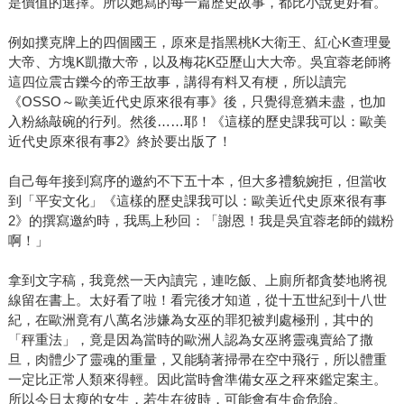
是價值的選擇。所以她寫的每一篇歷史故事，都比小說更好看。
例如撲克牌上的四個國王，原來是指黑桃K大衛王、紅心K查理曼
大帝、方塊K凱撒大帝，以及梅花K亞歷山大大帝。吳宜蓉老師將
這四位震古鑠今的帝王故事，講得有料又有梗，所以讀完
《OSSO～歐美近代史原來很有事》後，只覺得意猶未盡，也加
入粉絲敲碗的行列。然後……耶！《這樣的歷史課我可以：歐美
近代史原來很有事2》終於要出版了！
自己每年接到寫序的邀約不下五十本，但大多禮貌婉拒，但當收
到「平安文化」《這樣的歷史課我可以：歐美近代史原來很有事
2》的撰寫邀約時，我馬上秒回：「謝恩！我是吳宜蓉老師的鐵粉
啊！」
拿到文字稿，我竟然一天內讀完，連吃飯、上廁所都貪婪地將視
線留在書上。太好看了啦！看完後才知道，從十五世紀到十八世
紀，在歐洲竟有八萬名涉嫌為女巫的罪犯被判處極刑，其中的
「秤重法」，竟是因為當時的歐洲人認為女巫將靈魂賣給了撒
旦，肉體少了靈魂的重量，又能騎著掃帚在空中飛行，所以體重
一定比正常人類來得輕。因此當時會準備女巫之秤來鑑定案主。
所以今日太瘦的女生，若生在彼時，可能會有生命危險。