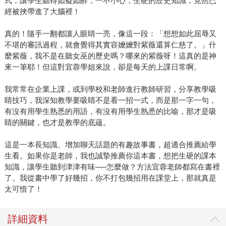
式，讓學生聽得如癡如醉，一不小心，生硬的歷史知識，竟然已
經被挾帶進了大腦裡！
真的！隨手一翻都讓人眼睛一亮，像這一段：「想想如此屈辱又
不堪的審訊過程，就會覺得其實容嬤嬤對紫薇還算仁慈了。」什
麼紫薇，我不是在聽女巫的歷史嗎？哪來的紫薇呀！這真的是神
來一筆耶！但這對宜蓉學姐來說，卻是每天的上課日常啊。
我常常在企業上課，或到學校和老師進行教師研習，分享教學吸
睛技巧，我深知教學要吸睛不是看一招一式，而是那一字一句，
有沒有用學生熟悉的用語，有沒有用學生熟悉的比喻，那才是吸
睛的關鍵，也才是教學的底蘊。
這是一本長知識、增加聊天話題的有趣故事書，超適合推薦給學
生看。如果你是老師，我也誠摯推薦你這本書，想把生硬的課本
知識，讓學生聽到津津有味──怎麼做？方法宜蓉老師都寫在書裡
了。我從書中學了好幾招，你不打包幾招用在課堂上，那就真是
太可惜了！
詳細資料