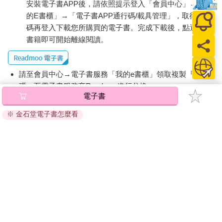
安裝電子書APP後，請依照提示登入「會員中心」→「我
的E書櫃」→「電子書APP通行碼/載具管理」，取得通行
碼再登入下載您所購買的電子書。完成下載後，點選任一
書籍即可開始離線閱讀。
請至會員中心→電子書服務「我的e書櫃」領取複製『兌換
碼』至電子書服務商Readmoo進行兌換。
電子書
退換貨須知：
※ 金石堂電子書怎麼看
因版權保護，您在金石堂所購買的電子書僅能以金石堂專屬
的閱讀軟體開啟閱讀，無法以其他閱讀器或直接下載檔案。
依據「消費者保護法」第19條及行政院消費者保護處公告之
「通訊交易解除權合理例外情事適用準則」，非以有形媒介
提供之數位內容或一經提供即為完成之線上服務，經消費者
事先同意始提供。（如：電子書、電子雜誌、下載版軟體、
虛擬商品…等），
不受「網購服務需提供七日鑑賞期」的限
制
。為維護您的權益，建議您先使用「試閱」功能後再付款
購買。