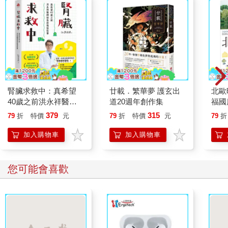
腎臟求救中：真希望
廿載．繁華夢 護玄出
北歐
40歲之前洪永祥醫師
道20週年創作集
福國
就告訴我這些事
379
315
79
折
特價
元
79
折
特價
元
79
折
加入購物車
加入購物車
您可能會喜歡