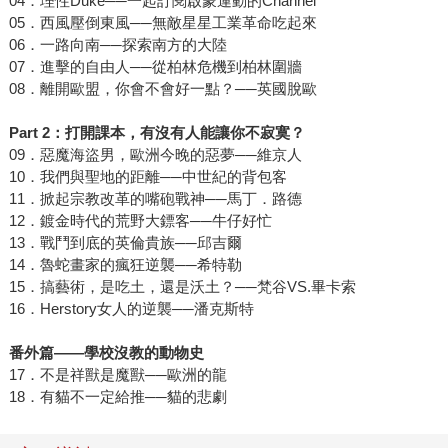
04．理性Duke──一起訂閱啟蒙運動的Channel
05．西風壓倒東風──無敵星星工業革命吃起來
06．一路向南──探索南方的大陸
07．進擊的自由人──從柏林危機到柏林圍牆
08．離開歐盟，你會不會好一點？──英國脫歐
Part 2：打開課本，有沒有人能讓你不寂寞？
09．惡魔海盜男，歐洲今晚的惡夢──維京人
10．我們與聖地的距離──中世紀的背包客
11．掀起宗教改革的嘴砲戰神──馬丁．路德
12．鍍金時代的荒野大鏢客──牛仔好忙
13．戰鬥到底的英倫貴族──邱吉爾
14．魯蛇畫家的瘋狂逆襲──希特勒
15．搞藝術，是吃土，還是沃土？──梵谷VS.畢卡索
16．Herstory女人的逆襲──潘克斯特
番外篇――學校沒教的動物史
17．不是祥獸是魔獸──歐洲的龍
18．有貓不一定給推──貓的悲劇