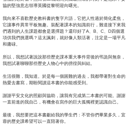
協的堅強意志領導英國從黎明迎向曙光。
我向來不喜歡歷史教科書的隻字片語，它把人性過於簡化柔焦，
它讓事件異常平板無趣。裝配著課本的知識前行，難道接下來我
們遇到的人生課題都會是選擇題？還印好了A、B、C、D四個選
項供我們挑選嗎？這太諷刺，就好像人類活著，注定是一場平凡
和庸碌。
所以，我想試著說說那些歷史課本重大事件背後的弔詭與無奈，
我想試著聊聊那些歷史人物心中的徬徨與糾結。
生活很難，我知道。於是每一個困難的過去，我都帶著對生命的
熱愛去書寫，期盼閱讀這本書的你能感受到。
謝謝平安文化的照顧與協助，讓我有完成第二本書的可能。謝謝
一直前進的我自己，有機會在寫作的巨大孤獨裡更認識自己。
最後，我想要把這本書獻給我的學生們：不管你們畢業多久，宜
蓉的歷史課希望可以一直陪著你。