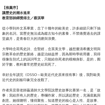
【推薦序】
讓歷史的潮水進來
教育部師鐸獎得主／蔡淇華
從小學到外文系畢業，念了十幾年的歐美史，許多細節只剩下抽
象的名詞。當歷史無法成為鑑古知今的素養，不禁痛覺過去的課
堂歲月，是青春巨大的消磨與浪費。
大學時念荷馬史詩、念聖經，念英美文學，越想釐清希臘文明與
宗教革命的歷史脈絡，越是治絲益棼，因為斯時學術用書，寫得
很像告別式上的誄詞弔文，只能給你死者的模糊身影。是的，囿
於字數，教科書常把歷史給寫死了。
幸好去年讀完《OSSO～歐美近代史原來很有事》後，我對歐美
近代史的刻板印象完全改觀了。
作者吳宜蓉老師贏過師大文學院說歷史故事比賽第一名，是「故
事：寫給所有人的歷史」專欄作家，所以講起歷史，充滿底氣與
創意。她很聰明，懂得聚焦，知道歷史的核心是人性、是故事、