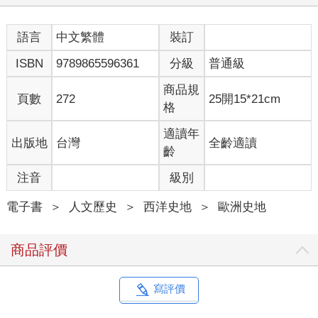
語言
中文繁體
裝訂
ISBN
9789865596361
分級
普通級
商品規
頁數
272
25開15*21cm
格
適讀年
出版地
台灣
全齡適讀
齡
注音
級別
電子書
＞
人文歷史
＞
西洋史地
＞
歐洲史地
商品評價
寫評價