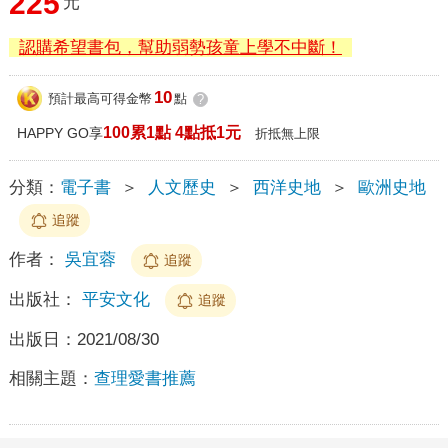
225
元
認購希望書包，幫助弱勢孩童上學不中斷！
10
預計最高可得金幣
點
?
100累1點 4點抵1元
HAPPY GO享
折抵無上限
分類：
電子書
＞
人文歷史
＞
西洋史地
＞
歐洲史地
追蹤
作者：
吳宜蓉
追蹤
出版社：
平安文化
追蹤
出版日：
2021/08/30
相關主題：
查理愛書推薦