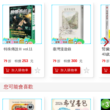
特殊傳說Ⅲ vol.11
臺灣漫遊錄
腎臟
40
就告
253
300
79
折
特價
元
79
折
特價
元
79
折
加入購物車
加入購物車
您可能會喜歡