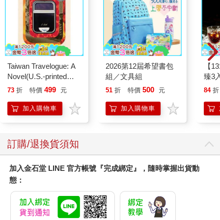
Taiwan Travelogue: A
2026第12屆希望書包
【1
Novel(U.S.-printed
組／文具組
臻3入
edition)
499
500
73
折
特價
元
51
折
特價
元
84
折
加入購物車
加入購物車
訂購/退換貨須知
加入金石堂 LINE 官方帳號『完成綁定』，隨時掌握出貨動
態：