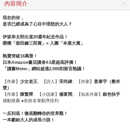
內容簡介
現在的你，
是否已經成為了心目中理想的大人？
伊坂幸太郎出道20週年紀念作品！
榮獲「柴田鍊三郎賞」× 入圍「本屋大賞」
熱賣突破16萬冊！
日本Amazon書店讀者4.5星超高評價！
「讀書Meter」網站超過2,000則留言熱議！
【作家】
少女老王
、【詩人】
宋尚緯
、【作家】
姜泰宇（敷米
漿）
、
【作家】
陳繁齊
、【小說家】
楊富閔
、【知名作家】
銀色快手
感動推薦 ●依姓名筆劃序排列
一反到底！徹底翻轉你的世界觀！
一本獻給大人的成長小說！