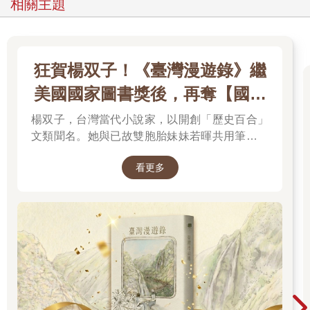
相關主題
狂賀楊双子！《臺灣漫遊錄》繼
美國國家圖書獎後，再奪【國際
布克獎】
楊双子，台灣當代小說家，以開創「歷史百合」
文類聞名。她與已故雙胞胎妹妹若暉共用筆名，
承載兩人的文學夢想，將嚴謹的日治歷史考據融
看更多
入女性同性情誼。其長篇小說《臺灣漫遊錄》透
過鐵道旅行與地道美食探討文化階級，英譯本陸
續斬獲美國國家圖書獎與英國國際布克獎，寫下
華語文學歷史新紀錄，成功讓世界聽見台灣的身
世。