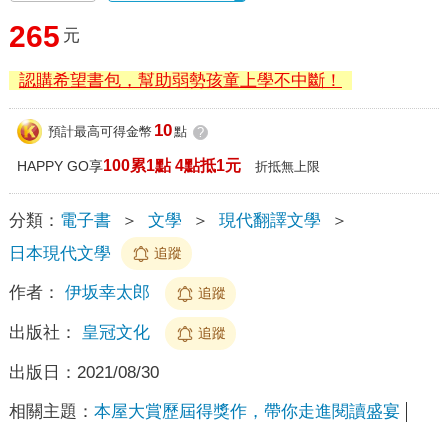
265
元
認購希望書包，幫助弱勢孩童上學不中斷！
10
預計最高可得金幣
點
?
100累1點 4點抵1元
HAPPY GO享
折抵無上限
分類：
電子書
＞
文學
＞
現代翻譯文學
＞
日本現代文學
追蹤
作者：
伊坂幸太郎
追蹤
出版社：
皇冠文化
追蹤
出版日：
2021/08/30
相關主題：
本屋大賞歷屆得獎作，帶你走進閱讀盛宴