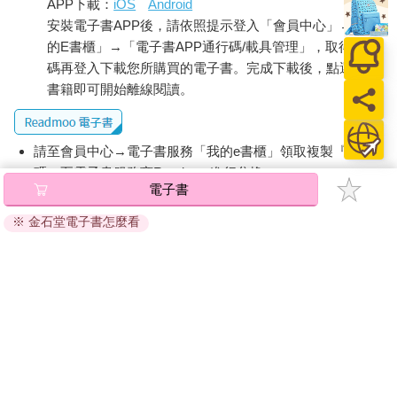
APP下載：
iOS
Android
安裝電子書APP後，請依照提示登入「會員中心」→「我
的E書櫃」→「電子書APP通行碼/載具管理」，取得通行
碼再登入下載您所購買的電子書。完成下載後，點選任一
書籍即可開始離線閱讀。
請至會員中心→電子書服務「我的e書櫃」領取複製『兌換
碼』至電子書服務商Readmoo進行兌換。
電子書
退換貨須知：
※ 金石堂電子書怎麼看
因版權保護，您在金石堂所購買的電子書僅能以金石堂專屬
的閱讀軟體開啟閱讀，無法以其他閱讀器或直接下載檔案。
依據「消費者保護法」第19條及行政院消費者保護處公告之
「通訊交易解除權合理例外情事適用準則」，非以有形媒介
提供之數位內容或一經提供即為完成之線上服務，經消費者
事先同意始提供。（如：電子書、電子雜誌、下載版軟體、
虛擬商品…等），
不受「網購服務需提供七日鑑賞期」的限
制
。為維護您的權益，建議您先使用「試閱」功能後再付款
購買。