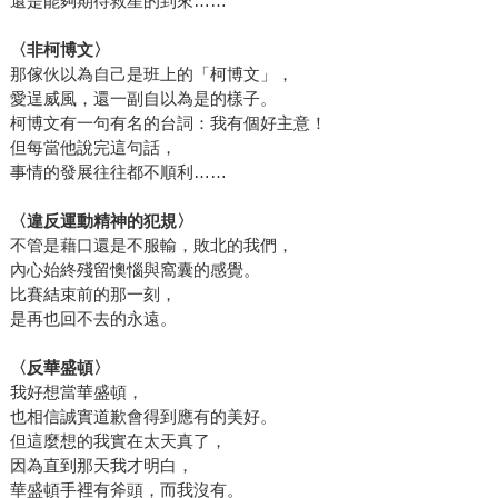
還是能夠期待救星的到來……
〈非柯博文〉
那傢伙以為自己是班上的「柯博文」，
愛逞威風，還一副自以為是的樣子。
柯博文有一句有名的台詞：我有個好主意！
但每當他說完這句話，
事情的發展往往都不順利……
〈違反運動精神的犯規〉
不管是藉口還是不服輸，敗北的我們，
內心始終殘留懊惱與窩囊的感覺。
比賽結束前的那一刻，
是再也回不去的永遠。
〈反華盛頓〉
我好想當華盛頓，
也相信誠實道歉會得到應有的美好。
但這麼想的我實在太天真了，
因為直到那天我才明白，
華盛頓手裡有斧頭，而我沒有。