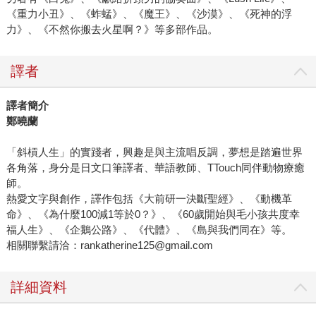
《重力小丑》、《蚱蜢》、《魔王》、《沙漠》、《死神的浮
力》、《不然你搬去火星啊？》等多部作品。
譯者
譯者簡介
鄭曉蘭
「斜槓人生」的實踐者，興趣是與主流唱反調，夢想是踏遍世界
各角落，身分是日文口筆譯者、華語教師、TTouch同伴動物療癒
師。
熱愛文字與創作，譯作包括《大前研一決斷聖經》、《動機革
命》、《為什麼100減1等於0？》、《60歲開始與毛小孩共度幸
福人生》、《企鵝公路》、《代體》、《島與我們同在》等。
相關聯繫請洽：rankatherine125@gmail.com
詳細資料