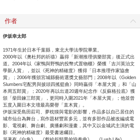
作者
伊坂幸太郎
1971年生於日本千葉縣，東北大學法學院畢業。
2000年以《奧杜邦的祈禱》贏得「新潮推理俱樂部賞」後正式出
道。2004年以《家鴨與野鴨的投幣式置物櫃》榮獲「吉川英治文
學新人賞」，並以《死神的精確度》獲得「日本推理作家協會
賞」；2006年獲頒宮城縣藝術選獎文藝部門；2008年以《Golden
Slumbers宅配男與披頭四搖籃曲》同時贏得「本屋大賞 」和「山
本周五郎賞」；2020年再以出道20週年紀念作《反蘇格拉底》獲
頒「柴田鍊三郎賞」，更同時入圍2021年「本屋大賞」；他並曾
五度入圍日本文壇最高榮譽「直木賞」。
伊坂深受島田莊司、夢枕獏與電影的影響，作品多以自己居住的
城市仙台為舞台，寫作題材豐富多元，並有多部作品被改編成電
影、電視劇、舞台劇、廣播劇和漫畫，其中又以金城武主演的電
影《死神的精確度》最受書迷矚目。
另著有《白兔》、《獻給折頸男的協奏曲》、《Lush Life》、