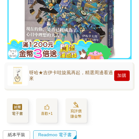
呀哈★吉伊卡哇旋風再起，精選周邊看過
加購
來
寫評價
電子書
喜歡+1
賺金幣
紙本平裝
Readmoo 電子書