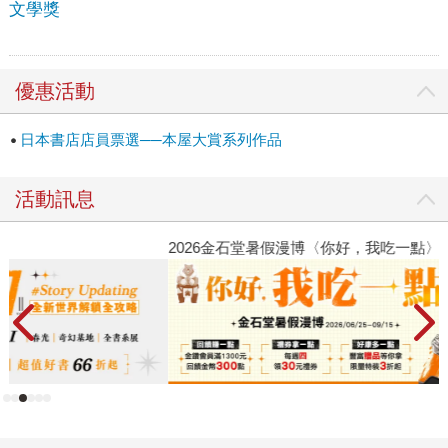
文學獎
優惠活動
日本書店店員票選──本屋大賞系列作品
活動訊息
2026金石堂暑假漫博〈你好，我吃一點〉第二波
世
銀