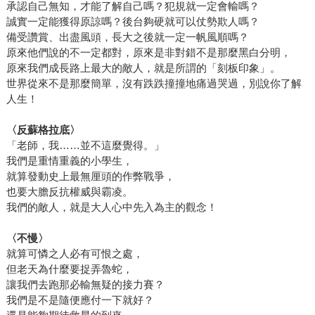
承認自己無知，才能了解自己嗎？犯規就一定會輸嗎？
誠實一定能獲得原諒嗎？後台夠硬就可以仗勢欺人嗎？
備受讚賞、出盡風頭，長大之後就一定一帆風順嗎？
原來他們說的不一定都對，原來是非對錯不是那麼黑白分明，
原來我們成長路上最大的敵人，就是所謂的「刻板印象」。
世界從來不是那麼簡單，沒有跌跌撞撞地痛過哭過，別說你了解
人生！
〈反蘇格拉底〉
「老師，我……並不這麼覺得。」
我們是重情重義的小學生，
就算發動史上最無厘頭的作弊戰爭，
也要大膽反抗權威與霸凌。
我們的敵人，就是大人心中先入為主的觀念！
〈不慢〉
就算可憐之人必有可恨之處，
但老天為什麼要捉弄魯蛇，
讓我們去跑那必輸無疑的接力賽？
我們是不是隨便應付一下就好？