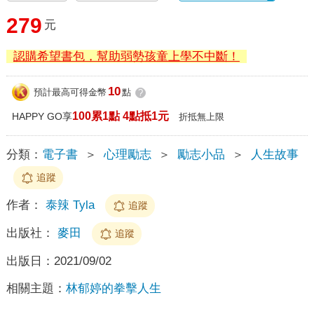
279
元
認購希望書包，幫助弱勢孩童上學不中斷！
10
預計最高可得金幣
點
?
100累1點 4點抵1元
HAPPY GO享
折抵無上限
分類：
電子書
＞
心理勵志
＞
勵志小品
＞
人生故事
追蹤
作者：
泰辣 Tyla
追蹤
出版社：
麥田
追蹤
出版日：
2021/09/02
相關主題：
林郁婷的拳擊人生