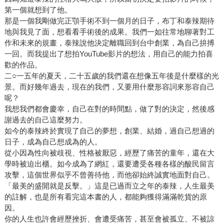
第一個就想到了他。
那是一個我剛做完正顎手術不到一個月的日子，布丁和泰辣期待
地與我見了面，想看看手術後的成果。我們一如往常地聊著對工
作和未來的規畫，泰辣說他決定離職回到台中創業，為自己拚搏
一回。而我提出了想拍YouTube影片的想法，用自己的能力拍喜
歡的作品。
二○一五年的夏天，二十五歲的我們還在想像五年後是什麼樣的光
景。而好幾年過去，現在的我們，又要用什麼形容詞來形容自己
呢？
我想我們都會慶幸，自己在對的時間點，做了對的決定，然後感
謝過去的自己這麼努力。
如今的泰辣終於實現了自己的夢想，創業、結婚，過自己想過的
日子，成為自己想成為的人。
從小因為性向被歧視、性格被厭惡，經歷了痛苦的童年，還在大
學時被迫出櫃。如今成為了網紅，還要遭受各種各樣的酸民留言
攻擊，這個世界似乎不曾善待他，而他卻始終誠實地面對自己。
「最美的盛開就是反擊。」這是已過而立之年的泰辣，人生最美
的註解，也是所有看完這本書的人，都能夠獲得滿滿乾貨的原
因。
你的人生也許會經歷挫折、會遭受痛苦，甚至會被孤立、不被諒