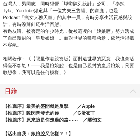
台灣人，男同志，同時經營「蜉蝣陳列設計」公司、「泰辣
Tyla」YouTube頻道與「一位丈夫三隻貓」的家庭，也是
Podcast「瘋女人聊天室」的其中一員，有時分享生活質感與設
計，有時潑辣針砭生活百態。
有過灰暗、被否定的年少時光，從被霸凌的「娘娘腔」努力活成
了自己親封的「皇后娘娘」。面對世界的種種惡意，依然活得毫
不客氣。
相關著作：《【限量作者親簽版】面對這世界的惡意，我也會活
得毫不客氣！——我是娘娘腔，也是自己親封的皇后娘娘；只要
敢想像，我可以是任何模樣。》
目錄
【推薦序】最美的盛開就是反擊 ／Apple
【推薦序】致閃閃發光的你 ／G蛋布丁
【推薦序】原來這是你走過的路⋯⋯ ／關韶文
【活出自我：娘娘腔又怎樣？！】