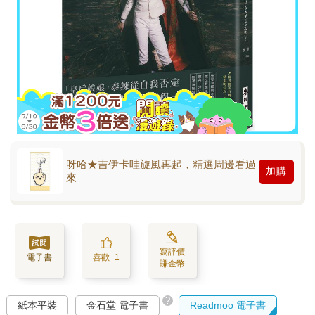
呀哈★吉伊卡哇旋風再起，精選周邊看過
加購
來
寫評價
電子書
喜歡+1
賺金幣
?
紙本平裝
金石堂 電子書
Readmoo 電子書