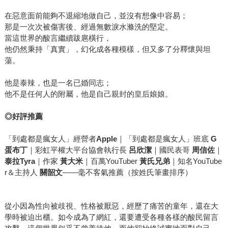
在惡意面前能夠不退縮地做自己，並沒有想像中容易；
那是一次次被傷害後、經過無數淚水滌洗的堅定。
當這世界的酸言繼續跋扈橫行，
他仍然秉持「真實」，幻化成各種模樣，但又多了分釋懷與坦
蕩。
他是泰辣，也是一名已婚同志；
他不是任何人的附屬，他是自己親封的皇后娘娘。
◎
好評推薦
「到處都是瘋女人」經營者
Apple
｜「到處都是瘋女人」班底
G
蛋布丁
｜彩虹平權大平台協會執行長
呂欣潔
｜國民表哥
周信佐
｜
泰拉Tyra
｜作家
黃大米
｜百萬YouTuber
黃氏兄弟
｜知名YouTube
r＆主持人
關韶文
——毫不客氣推薦（按姓氏筆畫排序）
從小因為性向被歧視、性格被厭惡，經歷了痛苦的童年，還在大
學時被迫出櫃。如今成為了網紅，還要遭受各種各樣的酸民留言