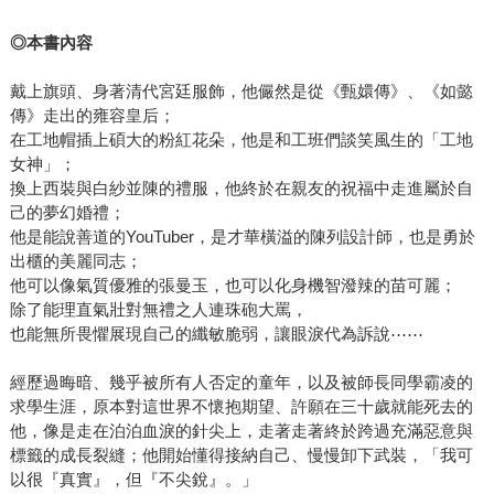
◎
本書內容
戴上旗頭、身著清代宮廷服飾，他儼然是從《甄嬛傳》、《如懿
傳》走出的雍容皇后；
在工地帽插上碩大的粉紅花朵，他是和工班們談笑風生的「工地
女神」；
換上西裝與白紗並陳的禮服，他終於在親友的祝福中走進屬於自
己的夢幻婚禮；
他是能說善道的YouTuber，是才華橫溢的陳列設計師，也是勇於
出櫃的美麗同志；
他可以像氣質優雅的張曼玉，也可以化身機智潑辣的苗可麗；
除了能理直氣壯對無禮之人連珠砲大罵，
也能無所畏懼展現自己的纖敏脆弱，讓眼淚代為訴說⋯⋯
經歷過晦暗、幾乎被所有人否定的童年，以及被師長同學霸凌的
求學生涯，原本對這世界不懷抱期望、許願在三十歲就能死去的
他，像是走在泊泊血淚的針尖上，走著走著終於跨過充滿惡意與
標籤的成長裂縫；他開始懂得接納自己、慢慢卸下武裝，「我可
以很『真實』，但『不尖銳』。」