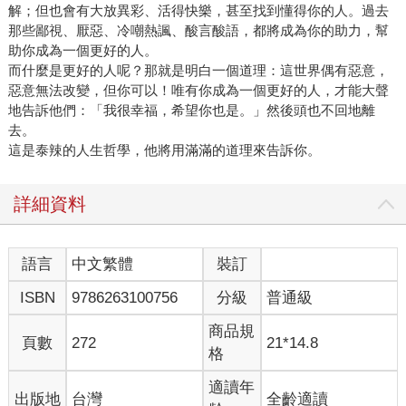
解；但也會有大放異彩、活得快樂，甚至找到懂得你的人。過去
那些鄙視、厭惡、冷嘲熱諷、酸言酸語，都將成為你的助力，幫
助你成為一個更好的人。
而什麼是更好的人呢？那就是明白一個道理：這世界偶有惡意，
惡意無法改變，但你可以！唯有你成為一個更好的人，才能大聲
地告訴他們：「我很幸福，希望你也是。」然後頭也不回地離
去。
這是泰辣的人生哲學，他將用滿滿的道理來告訴你。
詳細資料
語言
中文繁體
裝訂
ISBN
9786263100756
分級
普通級
商品規
頁數
272
21*14.8
格
適讀年
出版地
台灣
全齡適讀