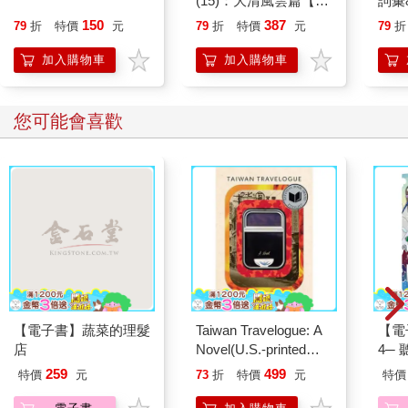
(15)：大清風雲篇【萌
詞彙
貓漫畫學歷史】
150
387
79
折
特價
元
79
折
特價
元
79
折
加入購物車
加入購物車
您可能會喜歡
【電子書】蔬菜的理髮
Taiwan Travelogue: A
【電
店
Novel(U.S.-printed
4─
edition)
期挑
259
499
特價
元
73
折
特價
元
特價