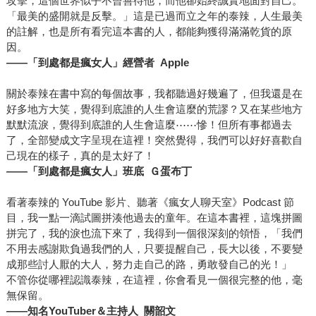
攻擊，這個世界似乎不曾善待他，而他卻始終誠實地面對自己。
「最美的盛開就是反擊。」這是已過而立之年的泰辣，人生最美
的註解，也是所有看完這本書的人，都能夠獲得滿滿乾貨的原
因。
——
「到處都是瘋女人」經營者 Apple
關於泰辣在書中寫的每個故事，我都聽過好幾遍了，但我還是在
好多地方大笑，覺得到底誰的人生會這麼的荒謬？又在某些地方
默默流淚，覺得到底誰的人生會這麼⋯⋯慘！但所有事都過去
了，全部變成文字呈現在這裡！突然覺得，我們可以好好喜歡自
己現在的樣子，真的是太好了！
——
「到處都是瘋女人」班底 Ｇ蛋布丁
看著泰辣的 YouTube 影片、聽著《瘋女人聊天室》Podcast 節
目，我一點一滴試圖拼湊他過去的童年。在這本書裡，這塊拼圖
拼完了，我的淚也流下來了，我得到一個很深刻的領悟，「我們
不用去感謝欺負過我們的人，只要提醒自己，長大以後，不要變
成那些討人厭的大人，努力走自己的路，勇敢發自己的光！」
不管你從哪裡認識泰辣，在這裡，你會看見一個很完整的他，毫
無保留。
——
知名YouTuber＆主持人 關韶文