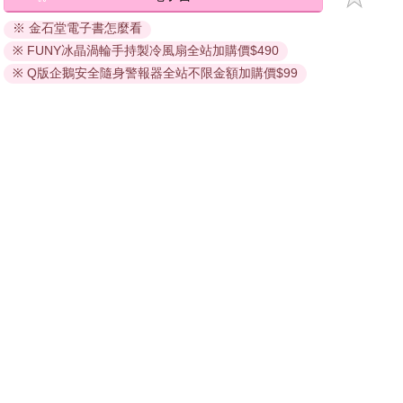
退換貨須知：
※ 金石堂電子書怎麼看
因版權保護，您在金石堂所購買的電子書僅能以金石堂專屬
※ FUNY冰晶渦輪手持製冷風扇全站加購價$490
的閱讀軟體開啟閱讀，無法以其他閱讀器或直接下載檔案。
依據「消費者保護法」第19條及行政院消費者保護處公告之
※ Q版企鵝安全隨身警報器全站不限金額加購價$99
「通訊交易解除權合理例外情事適用準則」，非以有形媒介
提供之數位內容或一經提供即為完成之線上服務，經消費者
事先同意始提供。（如：電子書、電子雜誌、下載版軟體、
虛擬商品…等），
不受「網購服務需提供七日鑑賞期」的限
制
。為維護您的權益，建議您先使用「試閱」功能後再付款
購買。