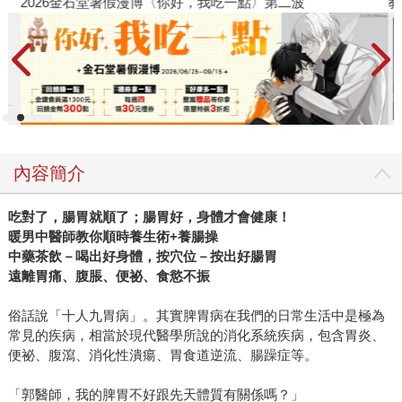
2026金石堂暑假漫博〈你好，我吃一點〉第二波
教
內容簡介
吃對了，腸胃就順了；腸胃好，身體才會健康！
暖男中醫師教你順時養生術+養腸操
中藥茶飲－喝出好身體，按穴位－按出好腸胃
遠離胃痛、腹脹、便祕、食慾不振
俗話說「十人九胃病」。其實脾胃病在我們的日常生活中是極為
常見的疾病，相當於現代醫學所說的消化系統疾病，包含胃炎、
便祕、腹瀉、消化性潰瘍、胃食道逆流、腸躁症等。
「郭醫師，我的脾胃不好跟先天體質有關係嗎？」