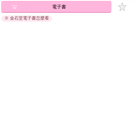
碼』至電子書服務商Readmoo進行兌換。
電子書
退換貨須知：
※ 金石堂電子書怎麼看
因版權保護，您在金石堂所購買的電子書僅能以金石堂專屬
的閱讀軟體開啟閱讀，無法以其他閱讀器或直接下載檔案。
依據「消費者保護法」第19條及行政院消費者保護處公告之
「通訊交易解除權合理例外情事適用準則」，非以有形媒介
提供之數位內容或一經提供即為完成之線上服務，經消費者
事先同意始提供。（如：電子書、電子雜誌、下載版軟體、
虛擬商品…等），
不受「網購服務需提供七日鑑賞期」的限
制
。為維護您的權益，建議您先使用「試閱」功能後再付款
購買。