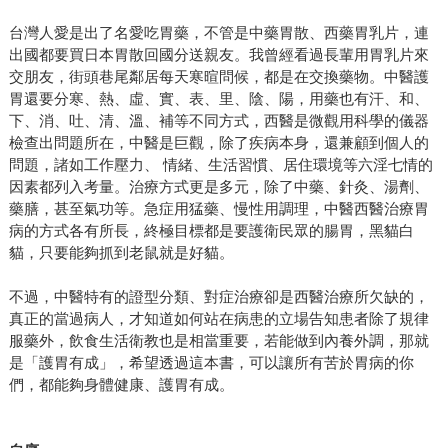
台灣人愛是出了名愛吃胃藥，不管是中藥胃散、西藥胃乳片，連
出國都要買日本胃散回國分送親友。我曾經看過長輩用胃乳片來
交朋友，街頭巷尾鄰居每天寒暄問候，都是在交換藥物。中醫護
胃還要分寒、熱、虛、實、表、里、陰、陽，用藥也有汗、和、
下、消、吐、清、溫、補等不同方式，西醫是微觀用科學的儀器
檢查出問題所在，中醫是巨觀，除了疾病本身，還兼顧到個人的
問題，諸如工作壓力、 情緒、生活習慣、居住環境等六淫七情的
因素都列入考量。治療方式更是多元，除了中藥、針灸、湯劑、
藥膳，甚至氣功等。急症用猛藥、慢性用調理，中醫西醫治療胃
病的方式各有所長，終極目標都是要護衛民眾的腸胃，黑貓白
貓，只要能夠抓到老鼠就是好貓。
不過，中醫特有的證型分類、對症治療卻是西醫治療所欠缺的，
真正的當過病人，才知道如何站在病患的立場告知患者除了規律
服藥外，飲食生活衛教也是相當重要，若能做到內養外調，那就
是「護胃有成」，希望透過這本書，可以讓所有苦於胃病的你
們，都能夠身體健康、護胃有成。