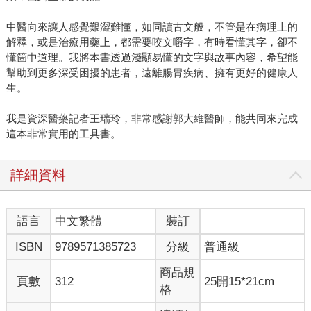
中醫向來讓人感覺艱澀難懂，如同讀古文般，不管是在病理上的
解釋，或是治療用藥上，都需要咬文嚼字，有時看懂其字，卻不
懂箇中道理。我將本書透過淺顯易懂的文字與故事內容，希望能
幫助到更多深受困擾的患者，遠離腸胃疾病、擁有更好的健康人
生。
我是資深醫藥記者王瑞玲，非常感謝郭大維醫師，能共同來完成
這本非常實用的工具書。
詳細資料
語言
中文繁體
裝訂
ISBN
9789571385723
分級
普通級
商品規
頁數
312
25開15*21cm
格