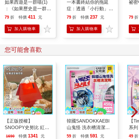
如果西遊是一群喵(1)
一本書終結你的拖延
祕密
：《如果歷史是一群
症：透過「小行動」打
喵》作者最新力作，附
開大腦的行動開關，懶
411
237
79
折
特價
元
79
折
特價
元
79
折
【首卷特典】拉頁
人也能變身「行動派」
的37個科學方法
加入購物車
加入購物車
您可能會喜歡
【正版授權】
韓國SANDOKKAEBI
【T
SNOOPY史努比 紅屋
山鬼怪 洗衣槽清潔劑
系列
造型聲控燈 夜燈 氣氛
450公克-10包組
禮物
1341
591
特價
元
59
折
特價
元
49
折
1690