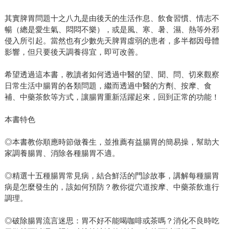
其實脾胃問題十之八九是由後天的生活作息、飲食習慣、情志不
暢（總是愛生氣、悶悶不樂），或是風、寒、暑、濕、熱等外邪
侵入所引起。當然也有少數先天脾胃虛弱的患者，多半都因母體
影響，但只要後天調養得宜，即可改善。
希望透過這本書，教讀者如何透過中醫的望、聞、問、切來觀察
日常生活中腸胃的各類問題，繼而透過中醫的方劑、按摩、食
補、中藥茶飲等方式，讓腸胃重新活躍起來，回到正常的功能！
本書特色
◎本書教你順應時節做養生，並推薦有益腸胃的簡易操，幫助大
家調養腸胃、消除各種腸胃不適。
◎精選十五種腸胃常見病，結合鮮活的門診故事，講解每種腸胃
病是怎麼發生的，該如何預防？教你從穴道按摩、中藥茶飲進行
調理。
◎破除腸胃流言迷思：胃不好不能喝咖啡或茶嗎？消化不良時吃