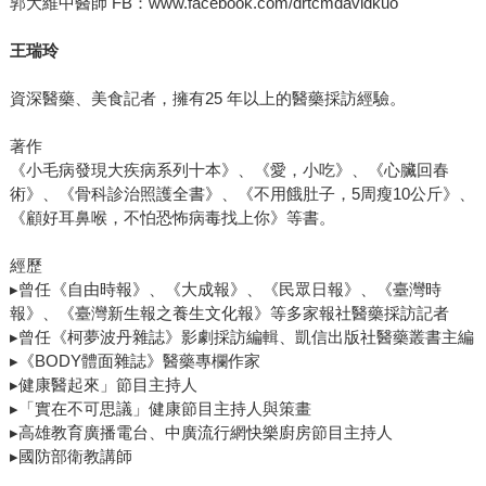
郭大維中醫師 FB：www.facebook.com/drtcmdavidkuo
王瑞玲
資深醫藥、美食記者，擁有25 年以上的醫藥採訪經驗。
著作
《小毛病發現大疾病系列十本》、《愛，小吃》、《心臟回春
術》、《骨科診治照護全書》、《不用餓肚子，5周瘦10公斤》、
《顧好耳鼻喉，不怕恐怖病毒找上你》等書。
經歷
▸曾任《自由時報》、《大成報》、《民眾日報》、《臺灣時
報》、《臺灣新生報之養生文化報》等多家報社醫藥採訪記者
▸曾任《柯夢波丹雜誌》影劇採訪編輯、凱信出版社醫藥叢書主編
▸《BODY體面雜誌》醫藥專欄作家
▸健康醫起來」節目主持人
▸「實在不可思議」健康節目主持人與策畫
▸高雄教育廣播電台、中廣流行網快樂廚房節目主持人
▸國防部衛教講師