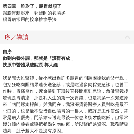
第四章 吃對了，腸胃就順了
讓腸胃動起來，郭醫師的養腸操
腸胃病常用的按摩推拿手法
序／導讀
自序
做到內養外調，那就是「護胃有成 」
扶原中醫體系總院長 郭大維
我是郭大維醫師，從小就出過許多腸胃的問題困擾我的父母親，
包括狂吃肉圓結果連夜送急診，或是吃過多肉粽去急診；也曾工
作時，胃痛發作，死命撐到下班後直接開車到急診，急做胃鏡後
發現是胃潰瘍，那是我人生的第一次胃鏡，也是我第一次知道原
來「幽門螺旋桿菌」與我同在，我深深覺得醫療人員對吃是最不
忌口的，也是最不愛惜自己腸胃的一群人，或許是工作使然，常
常是病人優先，門診結束送走最後一位患者後才能吃飯，但常常
幾分鐘內狼吞虎嚥把餐點匆匆結束，所以醫師越資深、職務階級
越高，肚子越大不是沒有原因。