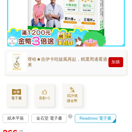
呀哈★吉伊卡哇旋風再起，精選周邊看過
加購
來
寫評價
電子書
喜歡+1
賺金幣
?
紙本平裝
金石堂 電子書
Readmoo 電子書