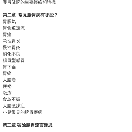
養胃健脾的重要經絡和時機
第二章 常見腸胃病有哪些？
胃脹氣
胃食道逆流
胃痛
急性胃炎
慢性胃炎
消化不良
腸胃型感冒
胃下垂
胃癌
大腸癌
便祕
腹瀉
食慾不振
大腸激躁症
小兒常見的脾胃疾病
第三章 破除腸胃流言迷思