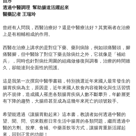
自序
透過中醫調理 幫助腸道活躍起來
醫藥記者 王瑞玲
曾經有人問我，西醫治療好？還是中醫療法好？其實兩者在治療
上是有相輔相成的作用。
西醫在治療上講求的是對症下藥、藥到病除，例如頭痛醫頭，腳
痛醫腳，但中醫除了對症下藥去除病灶之外，它就像是「補給
兵」，同時也針對病灶周圍的組織做修復與調養，治療的時間雖
久，卻能達到全面性的照護。
這是我第一次撰寫中醫學書籍，特別挑選近年來國人最常發生的
腸胃疾病為主，原因是，近年來國人飲食內容複雜化與生活習慣
的不規律，造成國人罹患各類腸胃疾病人數不斷攀升，年齡層更
有下降的趨勢，大腸癌甚至成為這幾年來死亡的頭號殺手。
希望能透過《讓腸胃動起來》這本書，教讀者如何透過中醫的
望、聞、問、切來觀察日常生活中腸胃的各類問題，繼而透過中
醫的方劑、按摩、食補、中藥茶飲等方式，讓腸胃重新活躍起
來，回到正常的功能！