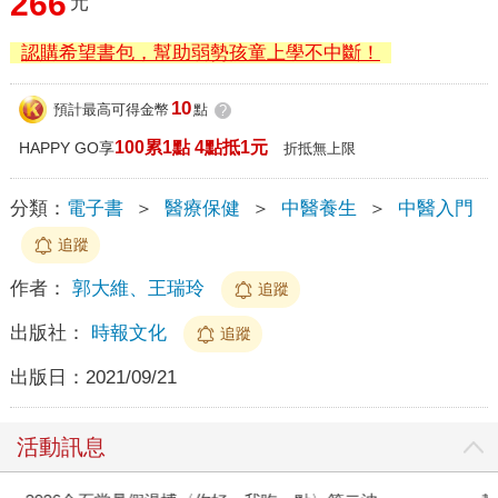
266
元
認購希望書包，幫助弱勢孩童上學不中斷！
10
預計最高可得金幣
點
?
100累1點 4點抵1元
HAPPY GO享
折抵無上限
分類：
電子書
＞
醫療保健
＞
中醫養生
＞
中醫入門
追蹤
作者：
郭大維、王瑞玲
追蹤
出版社：
時報文化
追蹤
出版日：
2021/09/21
活動訊息