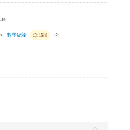
上限
＞
數學總論
追蹤
?