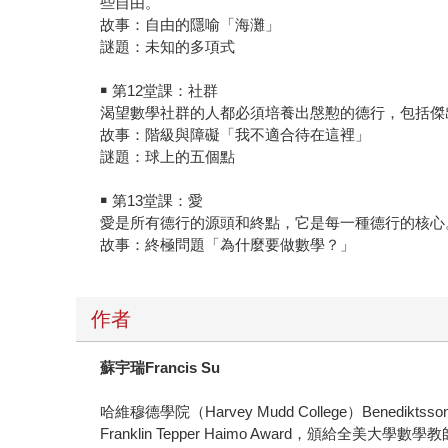
些自由。
故事：自由的隱喻「海灘」
謎題：未知的多項式
￭ 第12堂課：社群
渴望數學社群的人都必須培養出慇懃的德行，包括傑
故事：階級與障礙「我不適合待在這裡」
謎題：球上的五個點
￭ 第13堂課：愛
愛是所有德行的源頭和終點，它是每一種德行的核心
故事：終極問題「為什麼要做數學？」
作者
蘇宇瑞Francis Su
哈維穆德學院（Harvey Mudd College）Bene
Franklin Tepper Haimo Award，頒給全美大