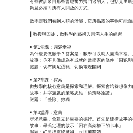
有些教訓來自那些曾經奮力搏鬥過的人，包括克里斯
夠且必須向所有人開放的方式。
數學讓我們看到人類的潛能，它所揭露的事物可能面
▌教授與囚徒，做數學的藝術與圓滿人生的練習
￭ 第1堂課：圓滿幸福
為什麼要做數學？答案是：數學可以助人圓滿幸福。
故事：你不具備成為有成就的數學家的條件「囚犯與
謎題：切布朗尼蛋糕、切換電燈開關
￭ 第2堂課：探索
做數學的核心意義是探索和理解。探索會培養想像力
故事：井字遊戲的策略思維「偷策略論證」
謎題：「整除」數獨
￭ 第3堂課：意義
尋求意義，會建立起重要的德行。首先是建構故事的
故事：畢氏定理的啟示「困在高架橋下的卡車」
謎題：紅黑撲克牌魔術、水與葡萄酒