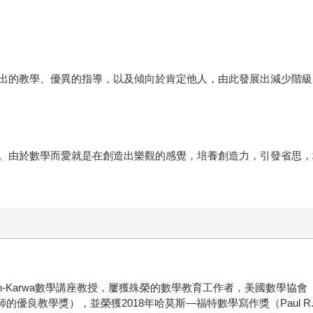
出的教學、優異的指導，以及傾向於肯定他人，由此發展出減少階級
。由於數學而愛就是在創造出樂觀的感覺，培養創造力，引發省思，
diktsson-Karwa數學講座教授，屢獲殊榮的數學教育工作者，美國數學協會
學數學教師的優良教學獎），並榮獲2018年哈莫斯―福特數學寫作獎（Paul R. Hal