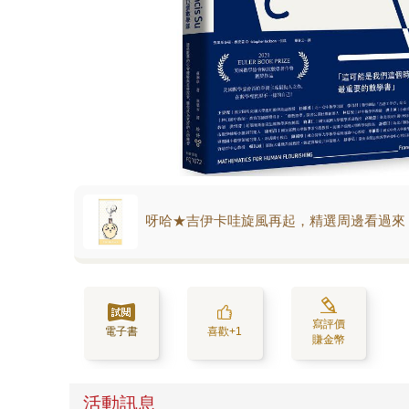
呀哈★吉伊卡哇旋風再起，精選周邊看過來
寫評價
電子書
喜歡+1
賺金幣
活動訊息