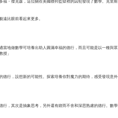
多福・傑克森，這位關在美國聯邦監獄裡的囚犯發現了數學。克里斯
貌遠比眼前看起來更多。
適當地做數學可培養出助人圓滿幸福的德行，而且可能是以一種與眾
教授」
的德行，設想新的可能性。探索培養你對魔力的期待，感受發現意外
德行，其次是抽象思考，另外還有鍥而不舍和深思熟慮的德行。數學