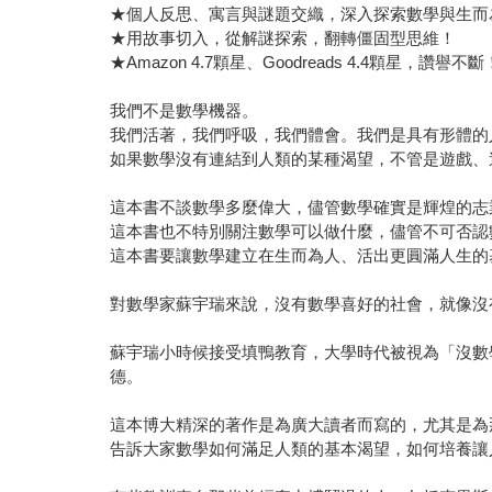
★個人反思、寓言與謎題交織，深入探索數學與生而
★用故事切入，從解謎探索，翻轉僵固型思維！
★Amazon 4.7顆星、Goodreads 4.4顆星，讚譽不斷
我們不是數學機器。
我們活著，我們呼吸，我們體會。我們是具有形體的
如果數學沒有連結到人類的某種渴望，不管是遊戲、
這本書不談數學多麼偉大，儘管數學確實是輝煌的志
這本書也不特別關注數學可以做什麼，儘管不可否認
這本書要讓數學建立在生而為人、活出更圓滿人生的
對數學家蘇宇瑞來說，沒有數學喜好的社會，就像沒
蘇宇瑞小時候接受填鴨教育，大學時代被視為「沒數
德。
這本博大精深的著作是為廣大讀者而寫的，尤其是為
告訴大家數學如何滿足人類的基本渴望，如何培養讓