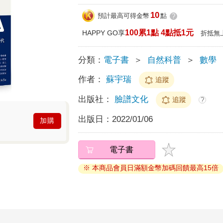
10
預計最高可得金幣
點
?
100累1點 4點抵1元
HAPPY GO享
折抵無
分類：
電子書
＞
自然科普
＞
數學
作者：
蘇宇瑞
追蹤
出版社：
臉譜文化
追蹤
?
出版日：
2022/01/06
加購
電子書
※ 本商品會員日滿額金幣加碼回饋最高15倍