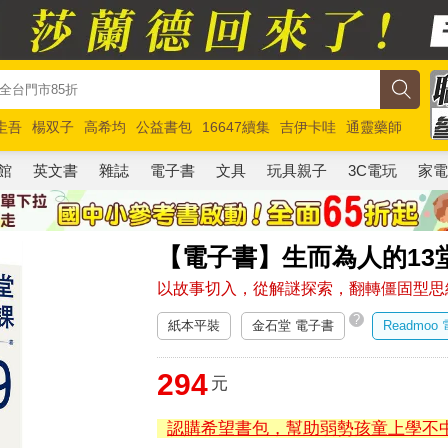
圭吾
楊双子
高希均
公益書包
16647續集
吉伊卡哇
通靈藥師
路邊攤新作
馬斯克
玩具總動員5
超慢跑
館
英文書
雜誌
電子書
文具
玩具親子
3C電玩
家
【電子書】生而為人的13
以故事切入，從解謎探索，翻轉僵固型思
?
紙本平裝
金石堂 電子書
Readmoo
294
元
認購希望書包，幫助弱勢孩童上學不