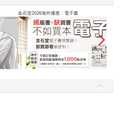
吃一點〉第二波
金石堂2026海