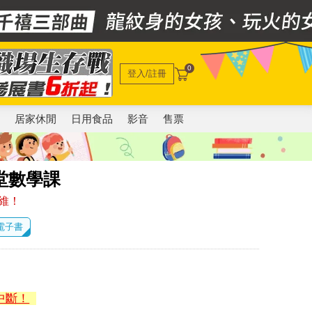
0
登入/註冊
電
居家休閒
日用食品
影音
售票
堂數學課
維！
 電子書
中斷！