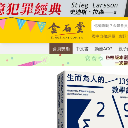
國中自修評量
東野
唯紅花綻放
奧德賽
會員獎勵
中文書
動漫ACG
親子