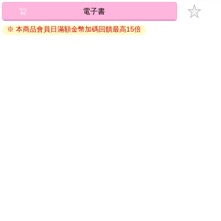
加入金石堂 LINE 官方帳號『完成綁定』，隨時掌握出貨動
電子書
態：
※ 本商品會員日滿額金幣加碼回饋最高15倍
提醒您！！
金石堂及銀行均不會請您操作ATM! 如接獲電話要求您前往
ATM提款機，請不要聽從指示，以免受騙上當！
購買須知：
使用金石堂電子書服務即為同意
金石堂電子書服務條款
。
電子書分為「金石堂(線上閱讀+APP)」及「Readmoo(兌換
碼)」兩種：
將儲存於會員中心→電子書服務「我的e書櫃」，點選線上
閱讀直接開啟閱讀。