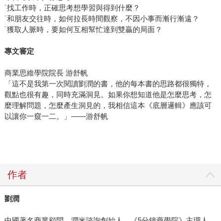
˙找工作時，正確思考想學習與得到什麼？
˙和朋友交往時，如何拉長時間觀察，不因小事而漸行漸遠？
˙獲取人脈時，要如何互相幫忙達到雙贏的局面？
專文審
定
商業思維學院院長 游舒帆
「這不是我第一次閱讀劉潤的書，他的每本書的思路都很獨特，
觀點也很有趣，同時充滿洞見。如果你想知道他是怎麼思考，怎
麼理解問題，怎麼產生洞見的，我相信這本《底層邏輯》應該可
以讓你一窺一二。」——游舒帆
作者
劉潤
中國著名商業顧問，潤米諮詢創始人，《5分鐘商學院》主理人，