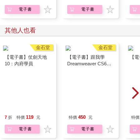
電子書
電子書
其他人也看
金石堂
金石堂
【電子書】仗劍天地
【電子書】跟我學
【電
10：內府學員
Dreamweaver CS6一
定要會的網頁製作技巧
119
450
7
折
特價
元
特價
元
特價
電子書
電子書