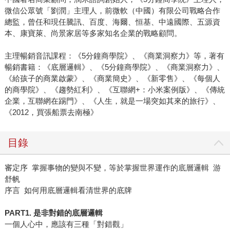
微信公眾號「劉潤」主理人，前微軟（中國）有限公司戰略合作
總監，曾任和現任騰訊、百度、海爾、恒基、中遠國際、五源資
本、康寶萊、尚景家居等多家知名企業的戰略顧問。
主理暢銷音訊課程：《5分鐘商學院》、《商業洞察力》等，著有
暢銷書籍：《底層邏輯》、《5分鐘商學院》、《商業洞察力》、
《給孩子的商業啟蒙》、《商業簡史》、《新零售》、《每個人
的商學院》、《趨勢紅利》、《互聯網+：小米案例版》、《傳統
企業，互聯網在踢門》、《人生，就是一場突如其來的旅行》、
《2012，買張船票去南極》
目錄
審定序 掌握事物的變與不變，等於掌握世界運作的底層邏輯 游
舒帆
序言 如何用底層邏輯看清世界的底牌
PART1. 是非對錯的底層邏輯
一個人心中，應該有三種「對錯觀」