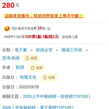
280
元
認購希望書包，幫助弱勢孩童上學不中斷！
10
預計最高可得金幣
點
?
100累1點 4點抵1元
HAPPY GO享
折抵無上限
分類：
電子書
＞
財經企管
＞
職場工作術
＞
思考/創新
追蹤
作者：
劉潤
追蹤
出版社：
時報文化
追蹤
出版日：
2022/03/29
相關主題：
2026上半年暢銷榜－財經榜TOP100
2026上半年暢銷榜－電子書榜TOP100