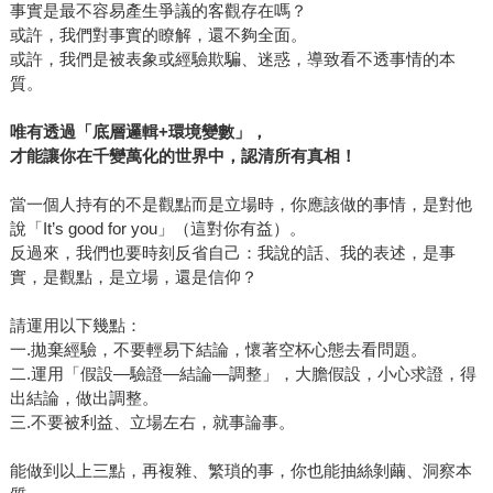
事實是最不容易產生爭議的客觀存在嗎？
或許，我們對事實的瞭解，還不夠全面。
或許，我們是被表象或經驗欺騙、迷惑，導致看不透事情的本
質。
唯有透過「底層邏輯+環境變數」，
才能讓你在千變萬化的世界中，認清所有真相！
當一個人持有的不是觀點而是立場時，你應該做的事情，是對他
說「It’s good for you」（這對你有益）。
反過來，我們也要時刻反省自己：我說的話、我的表述，是事
實，是觀點，是立場，還是信仰？
請運用以下幾點：
一.拋棄經驗，不要輕易下結論，懷著空杯心態去看問題。
二.運用「假設—驗證—結論—調整」，大膽假設，小心求證，得
出結論，做出調整。
三.不要被利益、立場左右，就事論事。
能做到以上三點，再複雜、繁瑣的事，你也能抽絲剝繭、洞察本