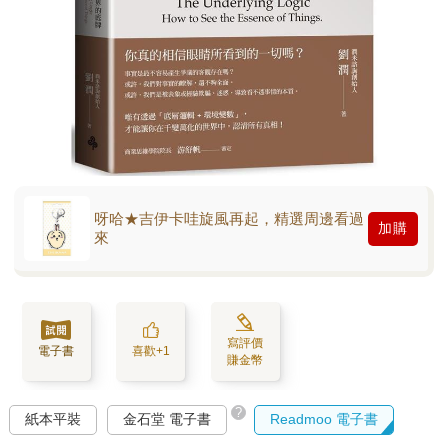
呀哈★吉伊卡哇旋風再起，精選周邊看過
加購
來
寫評價
電子書
喜歡+1
賺金幣
?
紙本平裝
金石堂 電子書
Readmoo 電子書