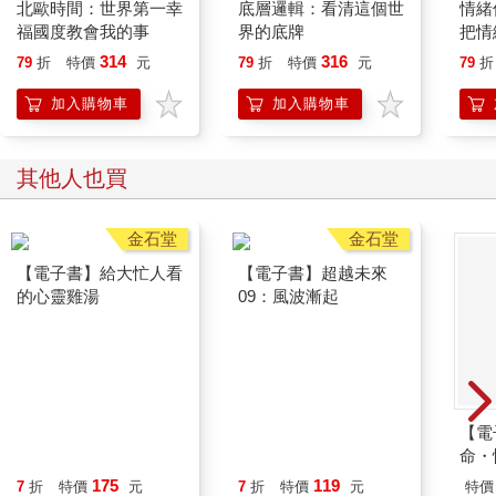
北歐時間：世界第一幸
底層邏輯：看清這個世
情緒
福國度教會我的事
界的底牌
把情
誰都
314
316
79
折
特價
元
79
折
特價
元
79
折
加入購物車
加入購物車
其他人也買
金石堂
金石堂
【電子書】給大忙人看
【電子書】超越未來
的心靈雞湯
09：風波漸起
【電
命・性
175
119
7
折
特價
元
7
折
特價
元
特價