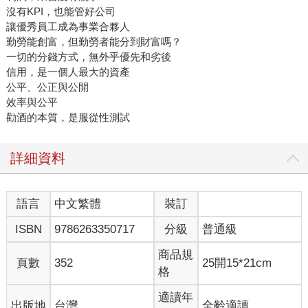
沒有KPI，也能管好公司
讓優秀員工成為事業合夥人
勤勞能創富，但勤勞者能分到財富嗎？
一切的分錢方式，無外乎優先和劣後
信用，是一個人最大的資產
公平、公正與公開
效率與公平
勸酒的本質，是服從性測試
詳細資料
語言
中文繁體
裝訂
ISBN
9786263350717
分級
普通級
商品規
頁數
352
25開15*21cm
格
適讀年
出版地
台灣
全齡適讀