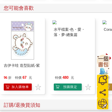
您可能會喜歡
水平檔案-色・愛・
Cora
落・夢-總集篇
吉伊卡哇 造型貼紙-紫
67
480
96
折
特價
元
特價
元
9
折
加入購物車
預購限定
訂購/退換貨須知