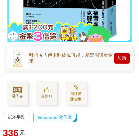
呀哈★吉伊卡哇旋風再起，精選周邊看過
加購
來
寫評價
電子書
喜歡+1
賺金幣
紙本平裝
Readmoo 電子書
336
元