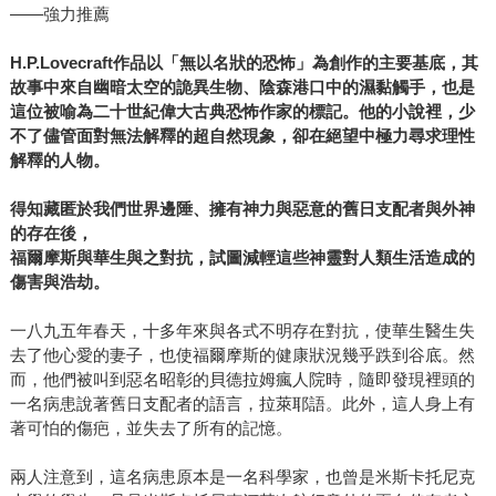
——強力推薦
H.P.Lovecraft
作品以「無以名狀的恐怖」為創作的主要基底，其
故事中來自幽暗太空的詭異生物、陰森港口中的濕黏觸手，也是
這位被喻為二十世紀偉大古典恐怖作家的標記。他的小說裡，少
不了儘管面對無法解釋的超自然現象，卻在絕望中極力尋求理性
解釋的人物。
得知藏匿於我們世界邊陲、擁有神力與惡意的舊日支配者與外神
的存在後，
福爾摩斯與華生與之對抗，試圖減輕這些神靈對人類生活造成的
傷害與浩劫。
一八九五年春天，十多年來與各式不明存在對抗，使華生醫生失
去了他心愛的妻子，也使福爾摩斯的健康狀況幾乎跌到谷底。然
而，他們被叫到惡名昭彰的貝德拉姆瘋人院時，隨即發現裡頭的
一名病患說著舊日支配者的語言，拉萊耶語。此外，這人身上有
著可怕的傷疤，並失去了所有的記憶。
兩人注意到，這名病患原本是一名科學家，也曾是米斯卡托尼克