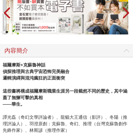
內容簡介
福爾摩斯
+
克蘇魯神話
偵探推理與古典宇宙恐怖完美融合
邏輯演繹與混沌瘋狂的正面衝突
這些書將構成福爾摩斯職業生涯另一段截然不同的歷史，其中涵
蓋了無懈可擊的真相
——華生。
譚光磊（奇幻文學評論者）、龍貓大王通信（影評）、冬陽（推
理評論人）、羽澄原創：克蘇魯、奇幻、推理（台灣克蘇魯創作
先鋒作家）、林斯諺（推理作家）