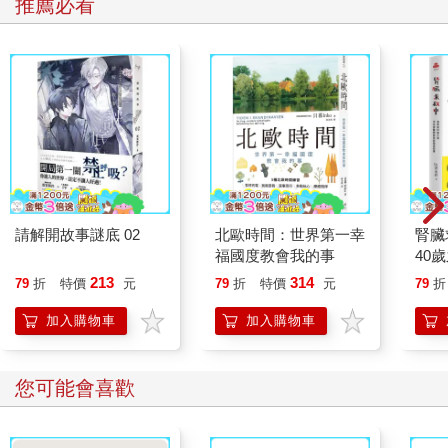
推薦必看
請解開故事謎底 02
北歐時間：世界第一幸
腎臟
福國度教會我的事
40
就告
213
314
79
折
特價
元
79
折
特價
元
79
折
加入購物車
加入購物車
您可能會喜歡