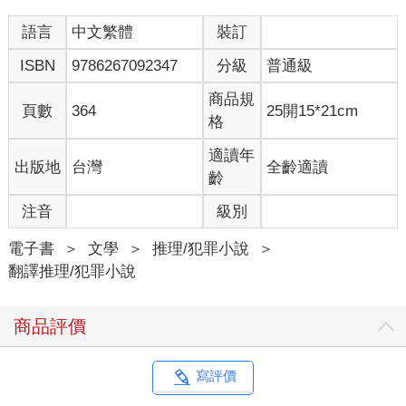
語言
中文繁體
裝訂
ISBN
9786267092347
分級
普通級
商品規
頁數
364
25開15*21cm
格
適讀年
出版地
台灣
全齡適讀
齡
注音
級別
電子書
＞
文學
＞
推理/犯罪小說
＞
翻譯推理/犯罪小說
商品評價
寫評價