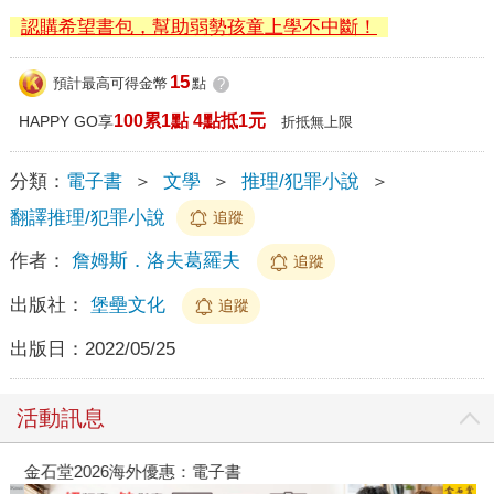
認購希望書包，幫助弱勢孩童上學不中斷！
15
預計最高可得金幣
點
?
100累1點 4點抵1元
HAPPY GO享
折抵無上限
分類：
電子書
＞
文學
＞
推理/犯罪小說
＞
翻譯推理/犯罪小說
追蹤
作者：
詹姆斯．洛夫葛羅夫
追蹤
出版社：
堡壘文化
追蹤
出版日：
2022/05/25
活動訊息
金石堂2026海外優惠：電子書