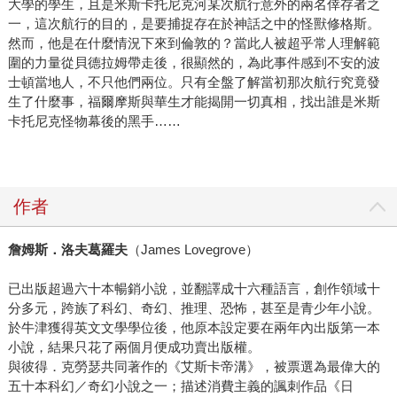
大學的學生，且是米斯卡托尼克河某次航行意外的兩名倖存者之
一，這次航行的目的，是要捕捉存在於神話之中的怪獸修格斯。
然而，他是在什麼情況下來到倫敦的？當此人被超乎常人理解範
圍的力量從貝德拉姆帶走後，很顯然的，為此事件感到不安的波
士頓當地人，不只他們兩位。只有全盤了解當初那次航行究竟發
生了什麼事，福爾摩斯與華生才能揭開一切真相，找出誰是米斯
卡托尼克怪物幕後的黑手……
作者
詹姆斯．洛夫葛羅夫
（James Lovegrove）
已出版超過六十本暢銷小說，並翻譯成十六種語言，創作領域十
分多元，跨族了科幻、奇幻、推理、恐怖，甚至是青少年小說。
於牛津獲得英文文學學位後，他原本設定要在兩年內出版第一本
小說，結果只花了兩個月便成功賣出版權。
與彼得．克勞瑟共同著作的《艾斯卡帝溝》，被票選為最偉大的
五十本科幻／奇幻小說之一；描述消費主義的諷刺作品《日