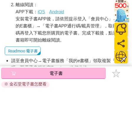
離線閱讀：
APP下載：
iOS
Android
安裝電子書APP後，請依照提示登入「會員中心」→「我
的E書櫃」→「電子書APP通行碼/載具管理」，取得通行
碼再登入下載您所購買的電子書。完成下載後，點選任一
書籍即可開始離線閱讀。
請至會員中心→電子書服務「我的e書櫃」領取複製『兌換
碼』至電子書服務商Readmoo進行兌換。
電子書
退換貨須知：
※ 金石堂電子書怎麼看
因版權保護，您在金石堂所購買的電子書僅能以金石堂專屬
的閱讀軟體開啟閱讀，無法以其他閱讀器或直接下載檔案。
依據「消費者保護法」第19條及行政院消費者保護處公告之
「通訊交易解除權合理例外情事適用準則」，非以有形媒介
提供之數位內容或一經提供即為完成之線上服務，經消費者
事先同意始提供。（如：電子書、電子雜誌、下載版軟體、
虛擬商品…等），
不受「網購服務需提供七日鑑賞期」的限