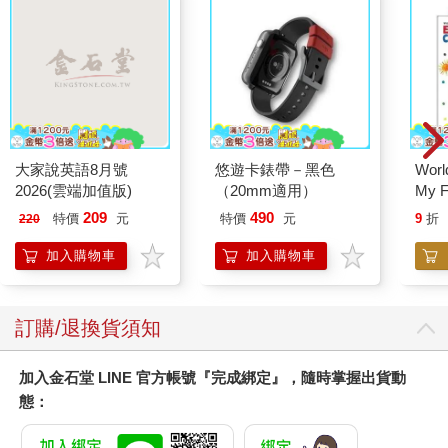
大家說英語8月號
悠遊卡錶帶－黑色
World
2026(雲端加值版)
（20mm適用）
My F
Book
209
490
特價
元
特價
元
9
折
220
加入購物車
加入購物車
訂購/退換貨須知
加入金石堂 LINE 官方帳號『完成綁定』，隨時掌握出貨動
態：