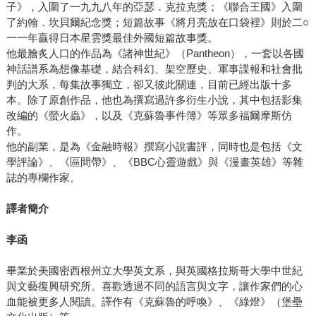
子》，入圍了一九九八年的亞瑟．克拉克獎；《聯合王國》入圍
了約翰．坎貝爾紀念獎；短篇故事《將月亮放在口袋裡》則於二○
一一年贏得日本星雲獎最佳外國短篇故事獎。
他最膾炙人口的作品為《諸神世紀》（Pantheon），一套以各國
神話譜系為想像基礎，結合科幻、架空歷史、軍事諜報和社會批
判的大系，每集故事獨立，卻又彼此關連，目前已經出版十多
本。除了原創作品，他也為撰寫過許多衍生小說，其中包括影集
改編的《螢火蟲》，以及《克蘇魯事件簿》等眾多福爾摩斯仿
作。
他的副業，是為《金融時報》撰寫小說書評，同時也是包括《文
學評論》、《區間帶》、《BBC心靈遊戲》與《漫畫英雄》等雜
誌的專欄作家。
譯者簡介
李函
畢業於美國密西根州立大學英文系，與英國格拉斯哥大學中世紀
與文藝復興研究所。喜歡透過不同的語言與文字，讓作家們的心
血能被更多人閱讀。譯作有《克蘇魯的呼喚》、《綠燈》（堡壘