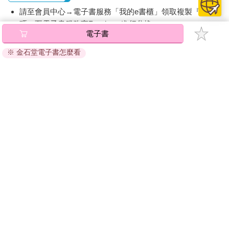
請至會員中心→電子書服務「我的e書櫃」領取複製『兌換
碼』至電子書服務商Readmoo進行兌換。
電子書
退換貨須知：
※ 金石堂電子書怎麼看
因版權保護，您在金石堂所購買的電子書僅能以金石堂專屬
的閱讀軟體開啟閱讀，無法以其他閱讀器或直接下載檔案。
依據「消費者保護法」第19條及行政院消費者保護處公告之
「通訊交易解除權合理例外情事適用準則」，非以有形媒介
提供之數位內容或一經提供即為完成之線上服務，經消費者
事先同意始提供。（如：電子書、電子雜誌、下載版軟體、
虛擬商品…等），
不受「網購服務需提供七日鑑賞期」的限
制
。為維護您的權益，建議您先使用「試閱」功能後再付款
購買。