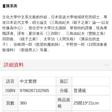
▋陳系美
文化大學中文系文藝創作組，日本筑波大學地域研究所碩士，專
攻日本近代文學，碩士論文《三島由紀夫《鏡子之家》論──以女
性像為中心》。曾任空中大學日文講師、華視特約譯播，現為專
職譯者。譯有：夏目漱石《三四郎》、三島由紀夫《豐饒之海》
四部曲、《鏡子之家》、太宰治《人間失格》《潘朵拉的盒
子》、谷崎潤一郎《慾望的魔術師》、平野啓一郎《日間演奏會
散場時》《那個男人》等書。
詳細資料
語言
中文繁體
裝訂
ISBN
9786267102565
分級
普通級
商品規
頁數
360
25開15*21cm
格