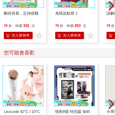
刪掉容易，忘掉很難
為怪談點燈 1
請解
332
253
79
折
特價
元
79
折
特價
元
79
折
加入購物車
加入購物車
您可能會喜歡
Lisscode 42°C | 10°C
怪獸8號 特別篇 保科
今周