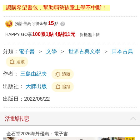
認購希望書包，幫助弱勢孩童上學不中斷！
15
預計最高可得金幣
點
?
100累1點 4點抵1元
HAPPY GO享
折抵無上限
分類：
電子書
＞
文學
＞
世界古典文學
＞
日本古典
追蹤
作者：
三島由紀夫
追蹤
出版社：
大牌出版
追蹤
出版日：
2022/06/22
活動訊息
金石堂2026海外優惠：電子書