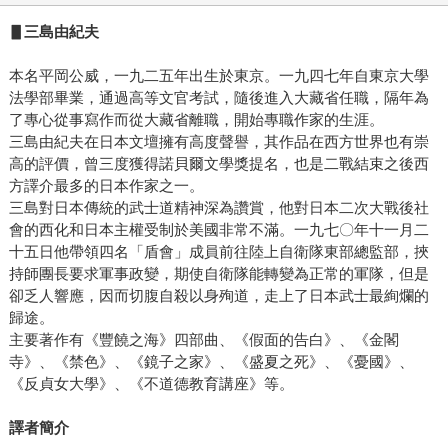
▋三島由紀夫
本名平岡公威，一九二五年出生於東京。一九四七年自東京大學
法學部畢業，通過高等文官考試，隨後進入大藏省任職，隔年為
了專心從事寫作而從大藏省離職，開始專職作家的生涯。
三島由紀夫在日本文壇擁有高度聲譽，其作品在西方世界也有崇
高的評價，曾三度獲得諾貝爾文學獎提名，也是二戰結束之後西
方譯介最多的日本作家之一。
三島對日本傳統的武士道精神深為讚賞，他對日本二次大戰後社
會的西化和日本主權受制於美國非常不滿。一九七〇年十一月二
十五日他帶領四名「盾會」成員前往陸上自衛隊東部總監部，挾
持師團長要求軍事政變，期使自衛隊能轉變為正常的軍隊，但是
卻乏人響應，因而切腹自殺以身殉道，走上了日本武士最絢爛的
歸途。
主要著作有《豐饒之海》四部曲、《假面的告白》、《金閣
寺》、《禁色》、《鏡子之家》、《盛夏之死》、《憂國》、
《反貞女大學》、《不道德教育講座》等。
譯者簡介