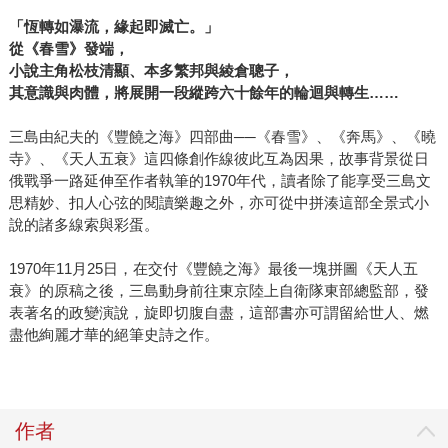
「恆轉如瀑流，緣起即滅亡。」
從《春雪》發端，
小說主角松枝清顯、本多繁邦與綾倉聰子，
其意識與肉體，將展開一段
縱跨六十餘年的輪迴與轉生……
三島由紀夫的《豐饒之海》四部曲──《春雪》、《奔馬》、《曉
寺》、《天人五衰》這四條創作線彼此互為因果，故事背景從日
俄戰爭一路延伸至作者執筆的1970年代，讀者除了能享受三島文
思精妙、扣人心弦的閱讀樂趣之外，亦可從中拼湊這部全景式小
說的諸多線索與彩蛋。
1970年11月25日，在交付《豐饒之海》最後一塊拼圖《天人五
衰》的原稿之後，三島動身前往東京陸上自衛隊東部總監部，發
表著名的政變演說，旋即切腹自盡，這部書亦可謂留給世人、燃
盡他絢麗才華的絕筆史詩之作。
作者