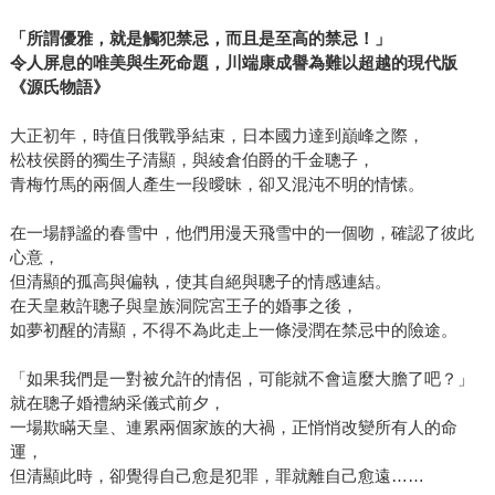
「所謂優雅，就是觸犯禁忌，而且是至高的禁忌！」
令人屏息的唯美與生死命題，
川端康成譽為難以超越的現代版
《源氏物語》
大正初年，時值日俄戰爭結束，日本國力達到巔峰之際，
松枝侯爵的獨生子清顯，與綾倉伯爵的千金聰子，
青梅竹馬的兩個人產生一段曖昧，卻又混沌不明的情愫。
在一場靜謐的春雪中，他們用漫天飛雪中的一個吻，確認了彼此
心意，
但清顯的孤高與偏執，使其自絕與聰子的情感連結。
在天皇敕許聰子與皇族洞院宮王子的婚事之後，
如夢初醒的清顯，不得不為此走上一條浸潤在禁忌中的險途。
「如果我們是一對被允許的情侶，可能就不會這麼大膽了吧？」
就在聰子婚禮納采儀式前夕，
一場欺瞞天皇、連累兩個家族的大禍，正悄悄改變所有人的命
運，
但清顯此時，卻覺得自己愈是犯罪，罪就離自己愈遠……