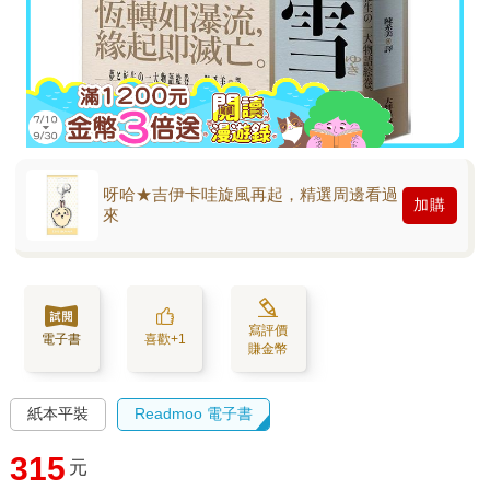
呀哈★吉伊卡哇旋風再起，精選周邊看過
加購
來
寫評價
電子書
喜歡+1
賺金幣
紙本平裝
Readmoo 電子書
315
元