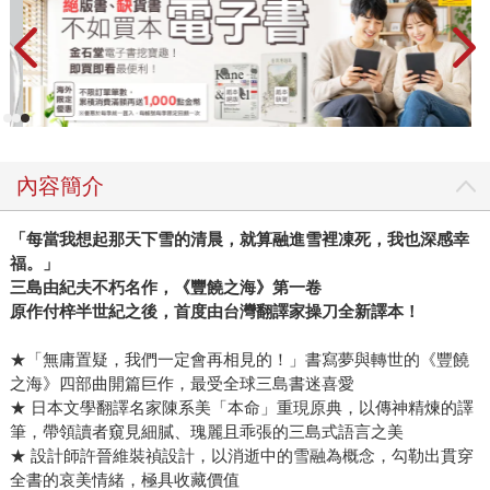
內容簡介
「每當我想起那天下雪的清晨，就算融進雪裡凍死，我也深感幸
福。」
三島由紀夫不朽名作，《豐饒之海》第一卷
原作付梓半世紀之後，首度由台灣翻譯家操刀全新譯本！
★「無庸置疑，我們一定會再相見的！」書寫夢與轉世的《豐饒
之海》四部曲開篇巨作，最受全球三島書迷喜愛
★ 日本文學翻譯名家陳系美「本命」重現原典，以傳神精煉的譯
筆，帶領讀者窺見細膩、瑰麗且乖張的三島式語言之美
★ 設計師許晉維裝禎設計，以消逝中的雪融為概念，勾勒出貫穿
全書的哀美情緒，極具收藏價值