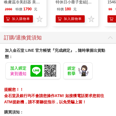
喚膚温冷美顔器 美膚
特休日小冊子套組[限
154
儀
加購]
1790
180
特價
元
特價
元
2990
99
加入購物車
加入購物車
訂購/退換貨須知
加入金石堂 LINE 官方帳號『完成綁定』，隨時掌握出貨動
態：
提醒您！！
金石堂及銀行均不會請您操作ATM! 如接獲電話要求您前往
ATM提款機，請不要聽從指示，以免受騙上當！
購買須知：