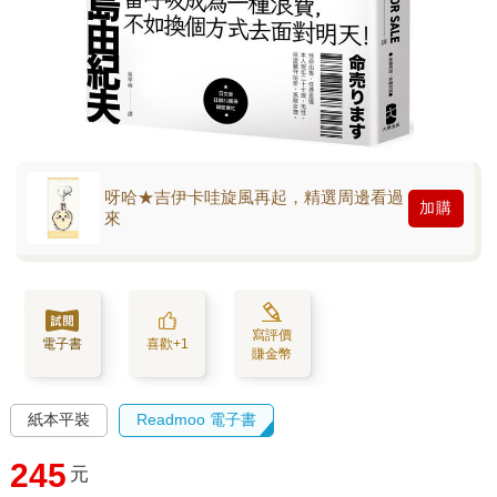
呀哈★吉伊卡哇旋風再起，精選周邊看過
加購
來
寫評價
電子書
喜歡+1
賺金幣
紙本平裝
Readmoo 電子書
245
元