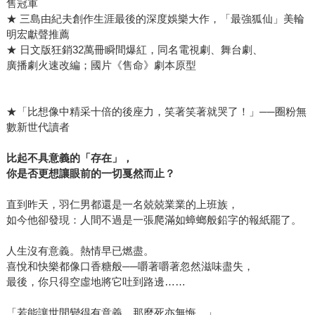
售冠軍
★ 三島由紀夫創作生涯最後的深度娛樂大作，「最強狐仙」美輪
明宏獻聲推薦
★ 日文版狂銷32萬冊瞬間爆紅，同名電視劇、舞台劇、
廣播劇火速改編；國片《售命》劇本原型
★「比想像中精采十倍的後座力，笑著笑著就哭了！」──圈粉無
數新世代讀者
比起不具意義的「存在」，
你是否更想讓眼前的一切戛然而止？
直到昨天，羽仁男都還是一名兢兢業業的上班族，
如今他卻發現：人間不過是一張爬滿如蟑螂般鉛字的報紙罷了。
人生沒有意義。熱情早已燃盡。
喜悅和快樂都像口香糖般──嚼著嚼著忽然滋味盡失，
最後，你只得空虛地將它吐到路邊……
「若能讓世間變得有意義，那麼死亦無悔。」