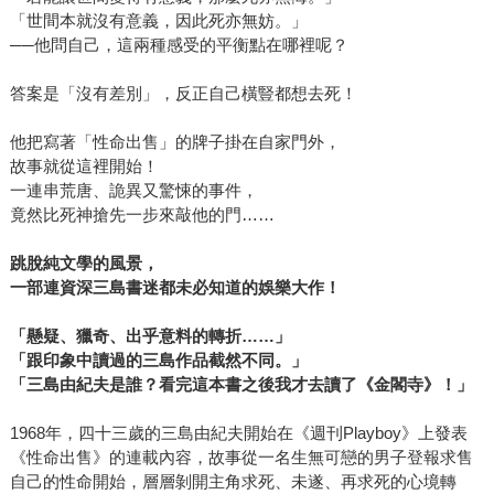
「世間本就沒有意義，因此死亦無妨。」
──他問自己，這兩種感受的平衡點在哪裡呢？
答案是「沒有差別」，反正自己橫豎都想去死！
他把寫著「性命出售」的牌子掛在自家門外，
故事就從這裡開始！
一連串荒唐、詭異又驚悚的事件，
竟然比死神搶先一步來敲他的門……
跳脫純文學的風景，
一部連資深三島書迷都未必知道的娛樂大作！
「懸疑、獵奇、出乎意料的轉折……」
「跟印象中讀過的三島作品截然不同。」
「三島由紀夫是誰？看完這本書之後我才去讀了《金閣寺》！」
1968年，四十三歲的三島由紀夫開始在《週刊Playboy》上發表
《性命出售》的連載內容，故事從一名生無可戀的男子登報求售
自己的性命開始，層層剝開主角求死、未遂、再求死的心境轉