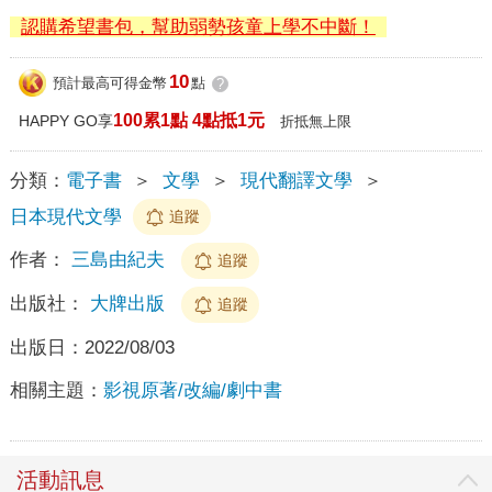
認購希望書包，幫助弱勢孩童上學不中斷！
10
預計最高可得金幣
點
?
100累1點 4點抵1元
HAPPY GO享
折抵無上限
分類：
電子書
＞
文學
＞
現代翻譯文學
＞
日本現代文學
追蹤
作者：
三島由紀夫
追蹤
出版社：
大牌出版
追蹤
出版日：
2022/08/03
相關主題：
影視原著/改編/劇中書
活動訊息