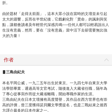
折。
由於題材「走得太前面」，這本大眾小說在當時的文壇並未引起
太大的迴響，反而在半世紀後，它戲劇化對「賣命」的諷刺與笑
點，讓都會讀者及年輕世代深感共鳴──任何人都可以輕易說出人
生沒有意義，然而，要在「沒有意義」當中活下去卻需要無比強
大的力量！
作者
▋三島由紀夫
本名平岡公威，一九二五年出生於東京。一九四七年自東京大學
法學部畢業，通過高等文官考試，隨後進入大藏省任職，隔年為
了專心從事寫作而從大藏省離職，開始專職作家的生涯。
三島由紀夫在日本文壇擁有高度聲譽，其作品在西方世界也有崇
高的評價，曾三度獲得諾貝爾文學獎提名，也是二戰結束之後西
方譯介最多的日本作家之一。