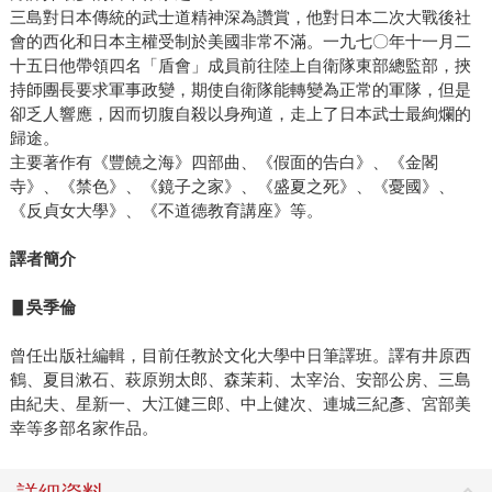
三島對日本傳統的武士道精神深為讚賞，他對日本二次大戰後社
會的西化和日本主權受制於美國非常不滿。一九七〇年十一月二
十五日他帶領四名「盾會」成員前往陸上自衛隊東部總監部，挾
持師團長要求軍事政變，期使自衛隊能轉變為正常的軍隊，但是
卻乏人響應，因而切腹自殺以身殉道，走上了日本武士最絢爛的
歸途。
主要著作有《豐饒之海》四部曲、《假面的告白》、《金閣
寺》、《禁色》、《鏡子之家》、《盛夏之死》、《憂國》、
《反貞女大學》、《不道德教育講座》等。
譯者簡介
▋吳季倫
曾任出版社編輯，目前任教於文化大學中日筆譯班。譯有井原西
鶴、夏目漱石、萩原朔太郎、森茉莉、太宰治、安部公房、三島
由紀夫、星新一、大江健三郎、中上健次、連城三紀彥、宮部美
幸等多部名家作品。