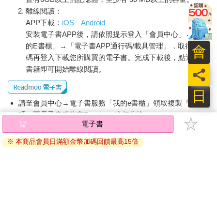
離線閱讀：
APP下載：
iOS
Android
安裝電子書APP後，請依照提示登入「會員中心」→「我
的E書櫃」→「電子書APP通行碼/載具管理」，取得通行
會
碼再登入下載您所購買的電子書。完成下載後，點選任一
書籍即可開始離線閱讀。
員
日
請至會員中心→電子書服務「我的e書櫃」領取複製『兌換
碼』至電子書服務商Readmoo進行兌換。
電子書
退換貨須知：
※ 本商品會員日滿額金幣加碼回饋最高15倍
因版權保護，您在金石堂所購買的電子書僅能以金石堂專屬
的閱讀軟體開啟閱讀，無法以其他閱讀器或直接下載檔案。
依據「消費者保護法」第19條及行政院消費者保護處公告之
「通訊交易解除權合理例外情事適用準則」，非以有形媒介
提供之數位內容或一經提供即為完成之線上服務，經消費者
事先同意始提供。（如：電子書、電子雜誌、下載版軟體、
虛擬商品…等），
不受「網購服務需提供七日鑑賞期」的限