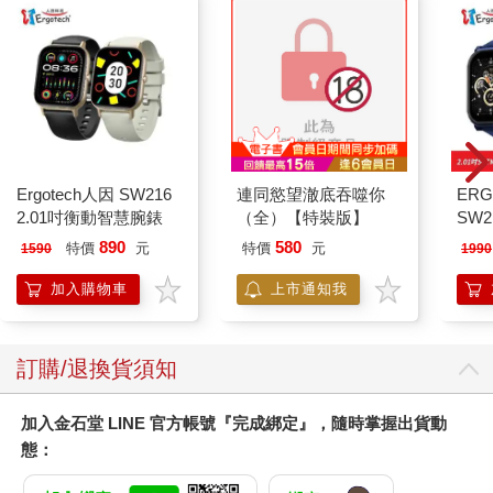
Ergotech人因 SW216
連同慾望澈底吞噬你
ERG
2.01吋衡動智慧腕錶
（全）【特裝版】
SW2
泳心
890
580
特價
元
特價
元
1590
1990
錶
加入購物車
上市通知我
訂購/退換貨須知
加入金石堂 LINE 官方帳號『完成綁定』，隨時掌握出貨動
態：