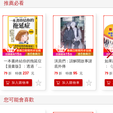
推薦必看
一本書終結你的拖延症
演員們：請解開故事謎
如果
【漫畫版】：透過「小
底外傳
：《
行動」打開大腦的行動
喵》
237
95
79
折
特價
元
79
折
特價
元
79
折
開關，懶人也能變身
【首
「行動派」的37個科
加入購物車
加入購物車
學方法
您可能會喜歡