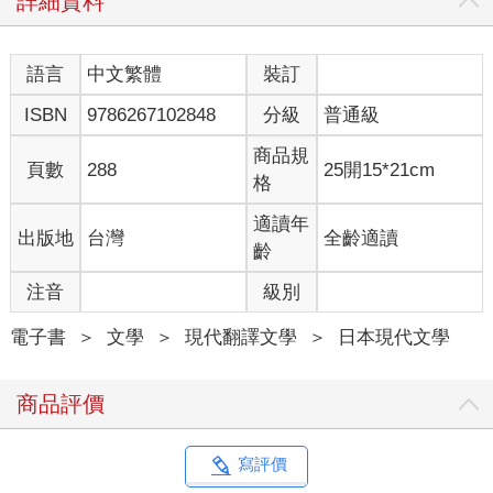
詳細資料
語言
中文繁體
裝訂
ISBN
9786267102848
分級
普通級
商品規
頁數
288
25開15*21cm
格
適讀年
出版地
台灣
全齡適讀
齡
注音
級別
電子書
＞
文學
＞
現代翻譯文學
＞
日本現代文學
商品評價
寫評價