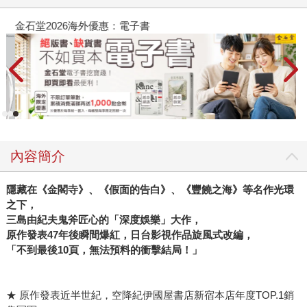
金石堂2026海外優惠：電子書
內容簡介
隱藏在《金閣寺》、《假面的告白》、《豐饒之海》等名作光環
之下，
三島由紀夫鬼斧匠心的「深度娛樂」大作，
原作發表47
年後瞬間爆紅，日台影視作品旋風式改編，
「不到最後10
頁，無法預料的衝擊結局！」
★ 原作發表近半世紀，空降紀伊國屋書店新宿本店年度TOP.1銷