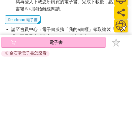
碼再登入下載您所購買的電子書。完成下載後，點選任一
書籍即可開始離線閱讀。
請至會員中心→電子書服務「我的e書櫃」領取複製『兌換
碼』至電子書服務商Readmoo進行兌換。
電子書
退換貨須知：
※ 金石堂電子書怎麼看
因版權保護，您在金石堂所購買的電子書僅能以金石堂專屬
的閱讀軟體開啟閱讀，無法以其他閱讀器或直接下載檔案。
依據「消費者保護法」第19條及行政院消費者保護處公告之
「通訊交易解除權合理例外情事適用準則」，非以有形媒介
提供之數位內容或一經提供即為完成之線上服務，經消費者
事先同意始提供。（如：電子書、電子雜誌、下載版軟體、
虛擬商品…等），
不受「網購服務需提供七日鑑賞期」的限
制
。為維護您的權益，建議您先使用「試閱」功能後再付款
購買。