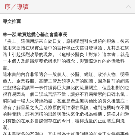
序／導讀
專文推薦
林一泓 歐買尬愛心基金會董事長
「炎上」這個用語來自於日文，原指猛烈引火燃燒的現象，後來
被用來泛指在現實生活中的言行舉止失當引發爭議，尤其是在網
路上引起猛烈攻擊的現象。《危機公關炎上對策》這本書，就是
一本個人及組織培養危機處理的概念，與實際運作的必備教科
書。
這本書的內容非常適合一般個人、公關、網紅、政治人物、明星
藝人、企業客服、高階主管及領導人等的閱讀，因為目前的網路
生態很容易讓單一事件獲得巨大無比的流量關注，但是相對的也
很容易因為一個口誤或言語不當，讓好不容易積累的口碑名氣，
瞬間如一場大火焚燒殆盡，甚至是產生無與倫比的長久後遺症；
唯有了解星星之火足以燎原的可怕潛在風險，碰到危機時在不同
的時間點，該有怎樣的思維與做法來化危機為轉機，這樣才能遊
刃有餘的在眾多自媒體存在的今日，獲得流量的正面關注與滋
潤。
在本書諸多的案例中，其中最為大眾所知曉的如鼎王火鍋料事件