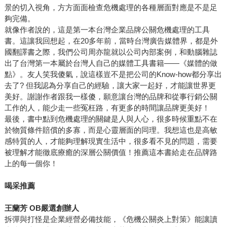
景的切入視角，方方面面檢查危機處理的各種層面對應是不是足
夠完備。
就像作者說的，這是第一本台灣企業品牌公關危機處理的工具
書。這讓我回想起，在20多年前，當時台灣廣告媒體界，都是外
國翻譯書之際，我們公司周亦龍就以公司內部案例，和動腦雜誌
出了台灣第一本屬於台灣人自己的媒體工具書籍――《媒體的做
點》。友人笑我傻氣，說這樣豈不是把公司的Know-how都分享出
去了? 但我認為分享自己的經驗，讓大家一起好，才能讓世界更
美好。謝謝作者跟我一樣傻，願意讓台灣的品牌和從事行銷公關
工作的人，能少走一些冤枉路，有更多的時間讓品牌更美好！
最後，書中點到危機處理的關鍵是人與人心，很多時候重點不在
於物質條件賠償的多寡，而是心靈層面的同理。我想這也是高敏
感特質的人，才能夠理解現實生活中，很多看不見的問題，需要
被理解才能徹底療癒的深層公關價值！推薦這本書給走在品牌路
上的每一個你！
喝采推薦
王蘭芳 OB嚴選創辦人
拆彈與打怪是企業經營必備技能，《危機公關炎上對策》能讓讀