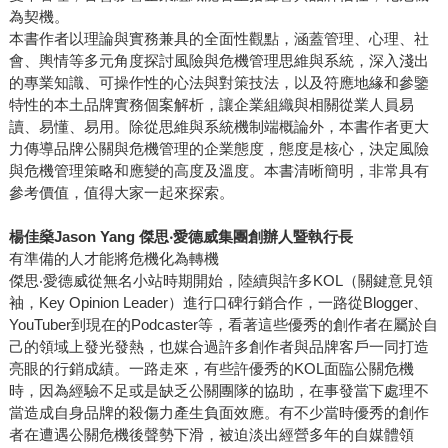
為契機。
本書作者以理論與實務兼具的全面性觀點，涵蓋管理、心理、社
會、輿情等多元角度探討風險與危機管理思維與系統，深入淺出
的專業知識、可操作性的心法與對策技法，以及符應地緣和參鑒
特性的本土品牌實務個案解析，讓企業組織與相關從業人員易
讀、易懂、易用。除從思維與系統機制端概論外，本書作者更大
力傳導品牌公關與危機管理的企業態度，態度是核心，決定風險
與危機管理策略和應變的高度及溫度。本書清晰簡明，非常具有
參考價值，值得大家一起來探索。
楊佳燊Jason Yang 傑思‧愛德威集團創辦人暨執行長
有準備的人才能將危機化為轉機
傑思‧愛德威從無名小站時期開始，陸續與許多KOL（關鍵意見領
袖，Key Opinion Leader）進行口碑行銷合作，一路從Blogger、
YouTuber到現在的Podcaster等，看著這些優秀的創作者在屬於自
己的領域上發光發熱，也媒合過許多創作者與品牌客戶一同打造
亮眼的行銷成績。一路走來，有些許優秀的KOL面臨公關危機
時，因為經驗不足或是缺乏公關團隊的協助，在事發當下處理不
當造成自身品牌的殺傷力產生負面效應。有不少當時優秀的創作
者在遭遇公關危機後聲勢下滑，被迫淡出經營多年的自媒體領