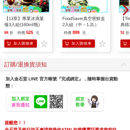
【13章】專業冰滴菓
FoodSaver真空密鮮盒
【T
臻3入組(160ml/瓶)
2入組（中－1.2L）
典積
525
899
84
折
特價
元
特價
元
51
折
加入購物車
加入購物車
訂購/退換貨須知
加入金石堂 LINE 官方帳號『完成綁定』，隨時掌握出貨動
態：
提醒您！！
金石堂及銀行均不會請您操作ATM! 如接獲電話要求您前往