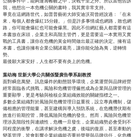
公關事件中，能夠運籌帷幄之中，決戰千里之外。所以當他告訴
我，他想出一本危機公關的書時，我其實非常支持。
畢竟在這網路世代，如普普藝術大師安迪沃荷曾經說過：「在未
來，每個人都會爆紅15分鐘。」但是許多事情成也網路，敗也網
路，你可能會爆紅也可能會爆黑。因此不但網紅藝人都需要有這
本書放在床頭，企業主和高階主管們，更是需要這一本實用又實
戰的工具書，讓你在危機的黃金時間做出最正確的決定。擁有這
本書，也讓你擁有企業公關諸葛亮，讓你能化險為夷，逆轉情
勢。
最後願大家安好，人生都不要有炎上的危機。
葉幼梅 世新大學公共關係暨廣告學系副教授
面對瞬息萬變、訊息爆炸的動態競爭環境，企業運營與品牌經營
經常面臨各式挑戰，風險和危機管理儼然成為企業與品牌管理的
重要顯學，更是考驗與檢核企業組織效能的關鍵指標之一。
多數企業組織對於風險與危機管理日益重視，設立專責機制，儲
備相應的管理能量，甚至建構與導入預防系統，在危機潛伏期有
效進行前期控管，降低風險與危機的發生。然而，風險與危機管
理涉及階段性與連續性，危機一旦發生，企業組織勢必會受到不
同程度的衝擊，在講求解決危機之虞，後端的復原，甚至牽動的
變革管理，皆會影響企業組織能否重拾聲譽與品牌信任，化危機