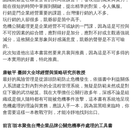
能在很短的時間中掌握到關鍵，提出精準的對策，令人佩服。
行銷是門企業經營重要的課題，台灣懂行銷的人不多。
玩行銷的人卻很多，凱爺卻是箇中高手。
危機公關處理更是企業經營不可或缺的一門課，因為這是可控與
不可控因素的綜合體，應對得好是加分，應對不好或主觀過強就
減分，這攸關企業形象與好感滿意度，凱爺的聲譽是不言可喻
的。
此次知道他出這本書當然要來共襄與推薦，因為這是不可多得的
一本實用的好書，特此推薦。
康敏平 臺師大全球經營與策略研究所教授
最好的風險管理是從源頭防範防止危機發生，依循書中利益關係
人系譜建立對內對外的全流程管理系統，無疑是防範未然或是對
症下藥的武功秘笈。我在大學擔任公關行政多年，深感不論是組
織或是個人隨時都有可能被危機事件攻擊，這本書有系統地呈現
危機處理的理論與實務，應該人手一本，因為當黑暗來臨時，你
會需要這樣一本教戰守則，才能冷靜地找到出口。
前言∣首本聚焦台灣企業品牌公關危機事件處理的工具書