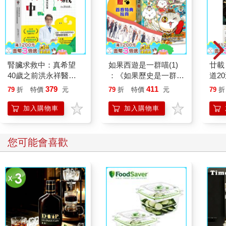
腎臟求救中：真希望
如果西遊是一群喵(1)
廿載
40歲之前洪永祥醫師
：《如果歷史是一群
道2
就告訴我這些事
喵》作者最新力作，附
379
411
79
折
特價
元
79
折
特價
元
79
折
【首卷特典】拉頁
加入購物車
加入購物車
您可能會喜歡