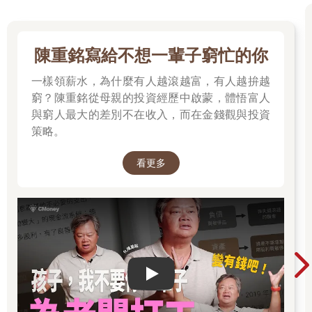
陳重銘寫給不想一輩子窮忙的你
一樣領薪水，為什麼有人越滾越富，有人越拚越
窮？陳重銘從母親的投資經歷中啟蒙，體悟富人
與窮人最大的差別不在收入，而在金錢觀與投資
策略。
看更多
Play video