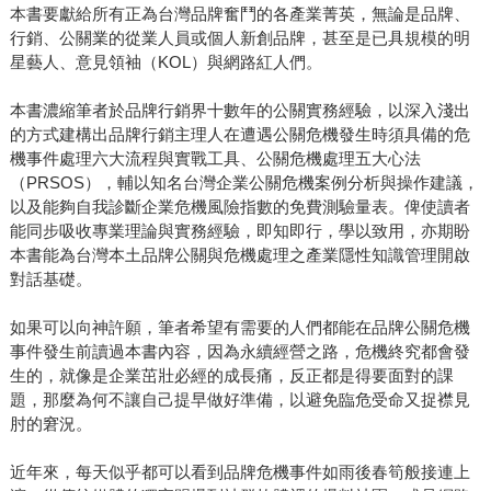
本書要獻給所有正為台灣品牌奮鬥的各產業菁英，無論是品牌、
行銷、公關業的從業人員或個人新創品牌，甚至是已具規模的明
星藝人、意見領袖（KOL）與網路紅人們。
本書濃縮筆者於品牌行銷界十數年的公關實務經驗，以深入淺出
的方式建構出品牌行銷主理人在遭遇公關危機發生時須具備的危
機事件處理六大流程與實戰工具、公關危機處理五大心法
（PRSOS），輔以知名台灣企業公關危機案例分析與操作建議，
以及能夠自我診斷企業危機風險指數的免費測驗量表。俾使讀者
能同步吸收專業理論與實務經驗，即知即行，學以致用，亦期盼
本書能為台灣本土品牌公關與危機處理之產業隱性知識管理開啟
對話基礎。
如果可以向神許願，筆者希望有需要的人們都能在品牌公關危機
事件發生前讀過本書內容，因為永續經營之路，危機終究都會發
生的，就像是企業茁壯必經的成長痛，反正都是得要面對的課
題，那麼為何不讓自己提早做好準備，以避免臨危受命又捉襟見
肘的窘況。
近年來，每天似乎都可以看到品牌危機事件如雨後春筍般接連上