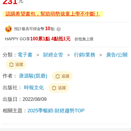
231
元
認購希望書包，幫助弱勢孩童上學不中斷！
10
預計最高可得金幣
點
?
100累1點 4點抵1元
HAPPY GO享
折抵無上限
分類：
電子書
＞
財經企管
＞
行銷/業務
＞
廣告/公關
追蹤
作者：
唐源駿(凱爺)
追蹤
出版社：
時報文化
追蹤
出版日：
2022/08/09
相關主題：
2025季暢銷-財經趨勢TOP