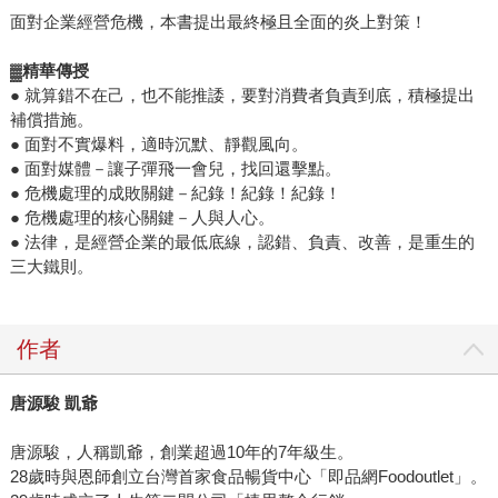
面對企業經營危機，本書提出最終極且全面的炎上對策！
▓精華傳授
● 就算錯不在己，也不能推諉，要對消費者負責到底，積極提出
補償措施。
● 面對不實爆料，適時沉默、靜觀風向。
● 面對媒體－讓子彈飛一會兒，找回還擊點。
● 危機處理的成敗關鍵－紀錄！紀錄！紀錄！
● 危機處理的核心關鍵－人與人心。
● 法律，是經營企業的最低底線，認錯、負責、改善，是重生的
三大鐵則。
作者
唐源駿 凱爺
唐源駿，人稱凱爺，創業超過10年的7年級生。
28歲時與恩師創立台灣首家食品暢貨中心「即品網Foodoutlet」。