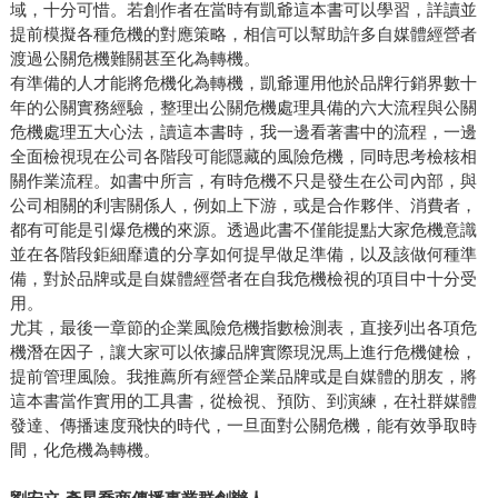
域，十分可惜。若創作者在當時有凱爺這本書可以學習，詳讀並
提前模擬各種危機的對應策略，相信可以幫助許多自媒體經營者
渡過公關危機難關甚至化為轉機。
有準備的人才能將危機化為轉機，凱爺運用他於品牌行銷界數十
年的公關實務經驗，整理出公關危機處理具備的六大流程與公關
危機處理五大心法，讀這本書時，我一邊看著書中的流程，一邊
全面檢視現在公司各階段可能隱藏的風險危機，同時思考檢核相
關作業流程。如書中所言，有時危機不只是發生在公司內部，與
公司相關的利害關係人，例如上下游，或是合作夥伴、消費者，
都有可能是引爆危機的來源。透過此書不僅能提點大家危機意識
並在各階段鉅細靡遺的分享如何提早做足準備，以及該做何種準
備，對於品牌或是自媒體經營者在自我危機檢視的項目中十分受
用。
尤其，最後一章節的企業風險危機指數檢測表，直接列出各項危
機潛在因子，讓大家可以依據品牌實際現況馬上進行危機健檢，
提前管理風險。我推薦所有經營企業品牌或是自媒體的朋友，將
這本書當作實用的工具書，從檢視、預防、到演練，在社群媒體
發達、傳播速度飛快的時代，一旦面對公關危機，能有效爭取時
間，化危機為轉機。