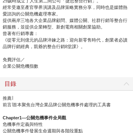
29歲時成立了人生第二間公司「捷思整合行銷」。
經常受邀至產官學界演講及品牌策略實務分享，同時也是媒體熱
愛諮詢的公關危機處理專家。
提供兩岸三地各大企業品牌顧問、媒體公關、社群行銷等整合行
銷服務，並提供企業轉型、新創電商相關創業協助。
曾著有行銷專書：
《從零元到億元的品牌淬鍊之路：迎向新零售時代，創業者必讀
品牌行銷經典，凱爺的整合行銷8堂課》。
免費評估／
企業公關危機指數
目錄
推薦∣
前言∣首本聚焦台灣企業品牌公關危機事件處理的工具書
Chapter1—公關危機事件全局觀
危機事件定義與特性
公關危機事件發展生命週期與各階段重點