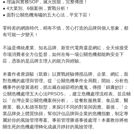
● 理論與實務SOP，滅火技能，完整傳授！
● 4大業別、6個案例，實戰分析！
● 面對公關危機海嘯的五大心法，平安下莊！
零時差的網路時代，稍有不慎，苦心打造的品牌與個人形象，都
有可能一夕變天！
不論是傳統產業、知名品牌、新世代電商還是網紅，全天候接受
市場消費者全方位監督，如何在每一場公關危機都能夠安全下
莊，憑靠的是品牌主理人的能力與經驗。
本書作者唐源駿（凱爺）以實戰經驗傳授品牌、企業、網紅，面
對危機的處理與管理。從「公關危機事件全局觀」開始，分析危
機事件的發展過程，抓出藏在細節裡的魔鬼，傳授「錦囊妙計：
公關危機處理五大心法PRSOS」，建立危機處理流程表。並且輔
以「台灣企業公關危機案例分析」，從餐飲服務業、食品業、醫
療業、藝人私德等類型，來探討不同的對策與因應。最後，「企
業品牌炎上體質快篩」幫你評估品牌與企業的危機指數，制定專
屬於你的風險管理專案。事前管理勝過事後處理！本書教你將攸
關生死的危機處理轉化成歲月靜好的風險管理。