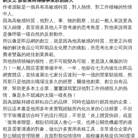
劉安立 彥星喬商傳播事業群創辦人
作者源駿是一個具有高敏感特質，對人熱情、對工作積極的性情
中人。
因為高敏感特質，他對人、事、物的觀察，比起一般人來說更為
深入細微，甚至很多其他人不曾考慮的思考角度，對他來說簡直
是像呼吸一樣自然的反射動作。
所以像是即品網的創立，就是因為他高敏感的特質，想更正向積
極的解決食品公司即期品去化壓力的痛點，所思考出來公司與消
費者雙贏的絕佳創業典範。
而他熱情積極的個性，把不可能變為可能，更是讓人佩服的功
力！一般人開店需要籌備半年、一年，他卻在七天內催生出即品
網實體店，並快速展出七家分店達到一年一億的營業額規模。然
而那只是他踏出職場沒多久的經歷，爾後他創業、創立自有品
牌、幫助更多本土企業，屢屢讓我驚訝他對工作持續投入的熱
情，像是永不熄滅的太陽一樣炙熱！
因為源駿持續在耕耘自己的品牌、同時也協助行銷其他的企業，
所以這本書是他用多年來實戰經驗所內化出來的心法精要，不但
字字珠璣還切合時下的流行用語，不管是「炎上體質快篩」或是
「復籌者聯盟」都貼切得讓人會心一笑。也將公關危機處理的過
程及需要溝通的對象，做出許多實用表格工具，非常適合企業內
部公關或管理階層，在面對類似情境時，能根據表格提供360度環