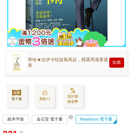
呀哈★吉伊卡哇旋風再起，精選周邊看過
加購
來
寫評價
電子書
喜歡+1
賺金幣
?
紙本平裝
金石堂 電子書
Readmoo 電子書