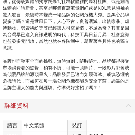
演，從傳統媒體的獨家踢爆到社群軟體裡的爆料社團、或是網路
媒體的即時新聞，甚至是哪個百萬流量網紅或是KOL意見領袖的
驚人發言，最後時常變成一場品牌的公關危機大秀。是黑心品牌
變多了嗎？還是世風日下，人心不古，良善泯滅，出軌家暴、虐
待動物、勞資糾紛等等已經讓人司空見慣，不足為奇？其實是因
為台灣早已進入資訊透明的時代，科技工具日新月異，社會意識
也益發多元開放，當然也就在各階層中，凝聚著各具特色的獨立
意識。
品牌也面臨更全面的挑戰，無時無刻，隨時隨地，品牌都得接受
市場消費者的監督，稍有不慎，可能一張照片、一段影片都會成
為傾覆品牌的源頭星火；品牌發展已邁向如履薄冰、戒慎恐懼的
危機時代，而如何在每一場公關危機都能夠安全下莊，憑靠的是
品牌主理人的能力與經驗。你準備好接招了嗎？！
詳細資料
語言
中文繁體
裝訂