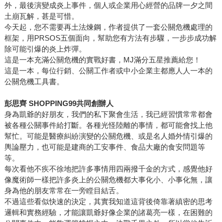
外，最後演變成炎上事件，個人或企業用心經營的品牌一夕之間
土崩瓦解，甚是可惜。
今天起，您不需要再土法煉鋼，作者提供了一套公關危機處理的
框架，用PRSOS五個面向，幫助您有方法有步驟，一步步成功解
除可能引爆的炎上炸彈。
這是一本充滿公關危機的實戰好書，MJ滿分五星推薦給您！
這是一本，每位行銷、公關工作者或中小企業主都應人人一本的
公關危機工具書。
彭思齊 SHOPPING99共同創辦人
身為凱爺的好朋友，我們的私下聚會生活，我已經習慣常常都會
被各種公關事件給打斷。各種光怪陸離的事情，都可能會找上他
幫忙。可能是醫療糾紛演變的公關危機、或是名人婚外情引爆的
輿論壓力，也可能是建商的工安事件、食品大廠的食安問題等
等。
每次看他不疾不徐地把許多事情用四兩撥千金的方式，感覺他好
像魔術師一樣把許多炎上的公關危機都大事化小、小事化無，讓
身為他的朋友常常在一旁瞠目結舌。
不過這些看似快速的決定，其實我知道這背後倚靠著縝密的思考
邏輯和實務經驗，才能讓凱爺好像企業的諸葛亮一樣，在困難的