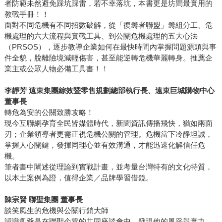
者防範未然避免踩坑踩雷，若不幸落坑，本書更是坊間最實用的
教戰手冊！！
面對不同危機有不同招數破解，從「復籌者聯盟」籌組分工、危
機處理的六大流程與實戰工具、到公關危機處理的五大心法
（PRSOS），逐步教導企業如何在最快時間內掌握問題源頭與事
件全貌，脫離險境減輕傷害，甚至能逆轉危機華麗轉身。推薦企
業主或公眾人物必備工具書！！
李靜芳 遠東集團綜效暨零售規劃總部執行長、遠東巨城購物中心
董事長
轉危為安的公關致勝攻略！
現今互聯網孕育全民皆媒體時代，新聞資訊傳播飛快，猶如兩面
刃；企業領導者更需正視危機公關的管理。危機當下冷靜坦誠，
掌握人心關鍵，發揮同理心並有效溝通，才能迅速化解信任危
機。
筆者書中闡述從理論到實戰計畫，並考量台灣特有的文化特質，
以本土案例為證，值得企業／品牌學習借鏡。
陳宗賢 聯聖集團 董事長
談笑風生的危機與公關行銷大師
認識凱爺是在聯聖企管的共同座談會中，發現他的風采與實力，