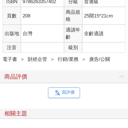
ISBN
9786263357402
分級
普通級
商品規
頁數
208
25開15*21cm
格
適讀年
出版地
台灣
全齡適讀
齡
注音
級別
電子書
＞
財經企管
＞
行銷/業務
＞
廣告/公關
商品評價
寫評價
相關主題