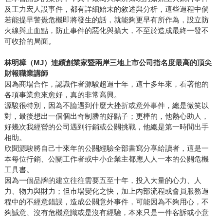
及王力宏人設事件，都有詳細始末的敘述與分析，這些過程中倘
若能提早警覺危機即將發生的話，就能夠更早有所作為，設立防
火線與止血點，防止事件的惡化與擴大，不至於造成最終一發不
可收拾的局面。
林明樟（MJ）連續創業家暨兩岸三地上市公司指名度最高的頂尖
財報職業講師
因為商場合作，認識作者源駿超過十年，這十多年來，看著他的
各項事業愈來愈好，真的非常高興。
源駿很特別，因為不論遇到什麼大挫折或意外事件，總是微笑以
對，最後想出一個個出奇制勝的好點子；更棒的，他熱心助人，
好幾次我經營的公司遇到行銷或公關挑戰，他總是第一時間出手
相助。
欣聞源駿將自己十來年的公關經驗全部書寫分享給讀者，這是一
本每位行銷、公關工作者或中小企業主都應人人一本的公關危機
工具書。
因為一個品牌的建立往往需要五至十年，投入大量的心力、人
力、物力與財力；但市場變化之快，加上內部流程或會員服務過
程中的不經意錯誤，造成公關意外事件，可能因為不夠用心，不
夠誠意、沒有危機意識或是沒有經驗，本來只是一件客訴或小意