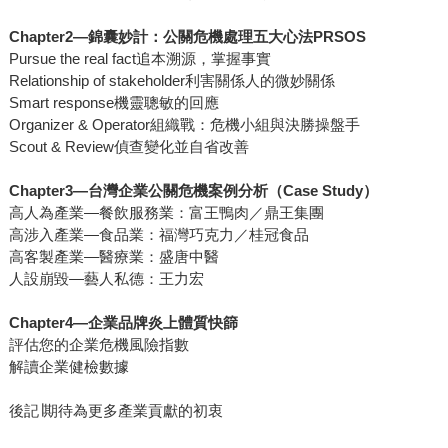
Chapter2—錦囊妙計：公關危機處理五大心法PRSOS
Pursue the real fact追本溯源，掌握事實
Relationship of stakeholder利害關係人的微妙關係
Smart response機靈聰敏的回應
Organizer & Operator組織戰：危機小組與決勝操盤手
Scout & Review偵查變化並自省改善
Chapter3—台灣企業公關危機案例分析（Case Study）
高人為產業—餐飲服務業：富王鴨肉／鼎王集團
高涉入產業—食品業：福灣巧克力／桂冠食品
高客製產業—醫療業：盛唐中醫
人設崩毀—藝人私德：王力宏
Chapter4—企業品牌炎上體質快篩
評估您的企業危機風險指數
解讀企業健檢數據
後記∣期待為更多產業貢獻的初衷