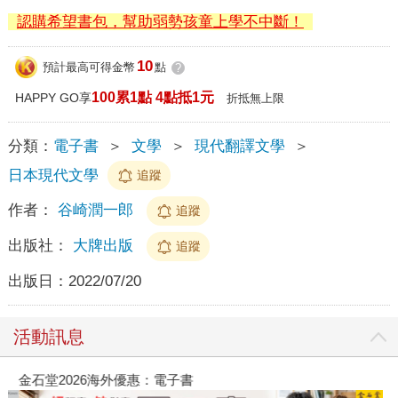
認購希望書包，幫助弱勢孩童上學不中斷！
10
預計最高可得金幣
點
?
100累1點 4點抵1元
HAPPY GO享
折抵無上限
分類：
電子書
＞
文學
＞
現代翻譯文學
＞
日本現代文學
追蹤
作者：
谷崎潤一郎
追蹤
出版社：
大牌出版
追蹤
出版日：
2022/07/20
活動訊息
金石堂2026海外優惠：電子書