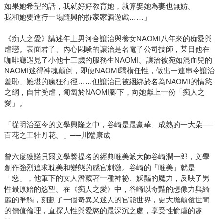
如果她希望的話，我就好好教育她，就算娶她為妻也無妨。
我和她要進行一場隨興的扮家家酒遊戲……」
《痴人之愛》講述年上男河合讓治與養女NAOMI八年來的痴愛與
虐戀。表面君子、內心悶騷的讓治是名電子公司技師，某日他在
咖啡廳遇見了小他十三歲的服務生NAOMI。讓治被宛如混血兒的
NAOMI迷得神魂顛倒，即便NAOMI驕橫任性，做出一連串令讓治
羞恥、難堪的瘋狂行徑……但讓治已被綑綁於名為NAOMI的情慾
之網，自甘受虐，匍匐於NAOMI腳下，向她獻上一份「痴人之
愛」。
「從明治至今的文學興隆之中，谷崎是最豪華、成熟的一大朵──
百花之王牡丹花。」──川端康成
曾六度獲諾貝爾文學獎提名的經典唯美派大師谷崎潤一郎，文學
創作強烈追求耽美和變態的感官刺激。谷崎的「唯美」就是
「惡」，他筆下的女人潛藏著一種神祕、妖豔的魔力，反映了男
性最原始的慾望。在《痴人之愛》中，谷崎以奇豔的想像力與綺
麗的筆觸，刻劃了一個奇異又迷人的官能世界，更大膽顛覆世間
的價值倫理，直探人性與愛慾的最深沉之處，享受性愉虐的趣