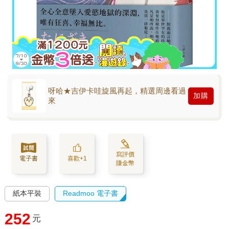
呀哈★吉伊卡哇旋風再起，精選周邊看過
加購
來
寫評價
電子書
喜歡+1
賺金幣
紙本平裝
Readmoo 電子書
252
元