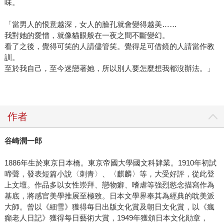
味。
「當男人的恨意越深，女人的臉孔就會變得越美……
我對她的愛憎，就像貓眼般在一夜之間不斷變幻。
看了之後，覺得可笑的人請儘管笑。覺得足可借鏡的人請當作教
訓。
至於我自己，至今迷戀著她，所以別人要怎麼想我都沒辦法。」
作者
谷崎潤一郎
1886年生於東京日本橋。東京帝國大學國文科肄業。1910年初試
啼聲，發表短篇小說〈刺青〉、〈麒麟〉等，大受好評，從此登
上文壇。作品多以女性崇拜、戀物癖、嗜虐等強烈慾念描寫作為
基底，將感官美學推展至極致。日本文學界奉其為經典的耽美派
大師。曾以《細雪》獲得每日出版文化賞及朝日文化賞，以《瘋
癲老人日記》獲得每日藝術大賞，1949年獲頒日本文化勛章，