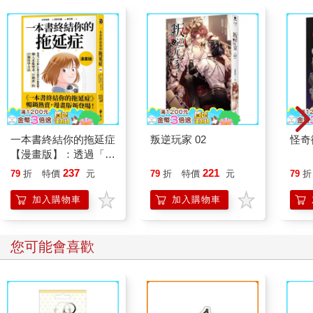
一本書終結你的拖延症
叛逆玩家 02
怪奇
【漫畫版】：透過「小
行動」打開大腦的行動
237
221
79
折
特價
元
79
折
特價
元
79
折
開關，懶人也能變身
「行動派」的37個科
加入購物車
加入購物車
學方法
您可能會喜歡