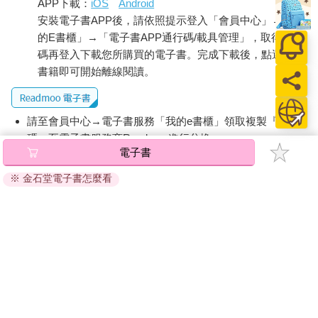
APP下載：
iOS
Android
安裝電子書APP後，請依照提示登入「會員中心」→「我
的E書櫃」→「電子書APP通行碼/載具管理」，取得通行
碼再登入下載您所購買的電子書。完成下載後，點選任一
書籍即可開始離線閱讀。
請至會員中心→電子書服務「我的e書櫃」領取複製『兌換
碼』至電子書服務商Readmoo進行兌換。
電子書
退換貨須知：
※ 金石堂電子書怎麼看
因版權保護，您在金石堂所購買的電子書僅能以金石堂專屬
的閱讀軟體開啟閱讀，無法以其他閱讀器或直接下載檔案。
依據「消費者保護法」第19條及行政院消費者保護處公告之
「通訊交易解除權合理例外情事適用準則」，非以有形媒介
提供之數位內容或一經提供即為完成之線上服務，經消費者
事先同意始提供。（如：電子書、電子雜誌、下載版軟體、
虛擬商品…等），
不受「網購服務需提供七日鑑賞期」的限
制
。為維護您的權益，建議您先使用「試閱」功能後再付款
購買。