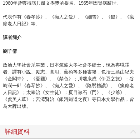
1960年曾獲得諾貝爾文學獎的提名。1965年因腎病辭世。
代表作有《春琴抄》、《痴人之愛》、《細雪》、《鍵》、《瘋
癲老人日記》等。
譯者簡介
劉子倩
政治大學社會系畢業，日本筑波大學社會學碩士，現為專職譯
者。譯有小說、勵志、實用、藝術等多種書籍，包括三島由紀夫
《金閣寺》、《憂國》、《禁色》；川端康成《伊豆之旅》；谷
崎潤一郎《春琴抄》、《痴人之愛》、《陰翳禮讚》、《瘋癲老
人日記》；太宰治《女生徒》；夏目漱石《門》、《少爺》、
《虞美人草》；宮澤賢治《銀河鐵道之夜》等日本文學作品，皆
為大牌出版。
詳細資料