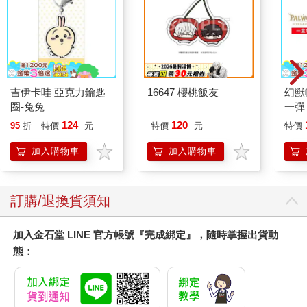
吉伊卡哇 亞克力鑰匙
16647 櫻桃飯友
幻獸
圈-兔兔
一彈 
Pal
124
120
95
折
特價
元
特價
元
特價
盒）
加入購物車
加入購物車
訂購/退換貨須知
加入金石堂 LINE 官方帳號『完成綁定』，隨時掌握出貨動
態：