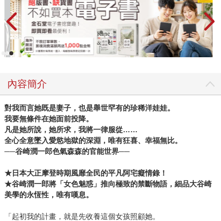
內容簡介
對我而言她既是妻子，也是舉世罕有的珍稀洋娃娃。
我要無條件在她面前投降。
凡是她所說，她所求，我將一律服從……
全心全意墜入愛慾地獄的深淵，唯有狂喜、幸福無比。
──
谷崎潤一郎色氣森森的官能世界──
★
日本大正摩登時期風靡全民的平凡阿宅癡情錄！
★
谷崎潤一郎將「女色魅惑」推向極致的禁斷物語，細品大谷崎
美學的永恆性，唯有嘆息。
「起初我的計畫，就是先收養這個女孩照顧她。