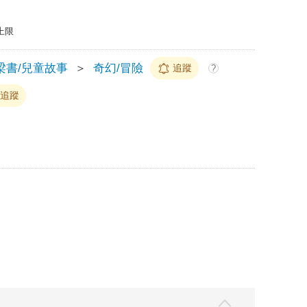
上限
梁書/兒童故事
＞
奇幻/冒險
追蹤
?
追蹤