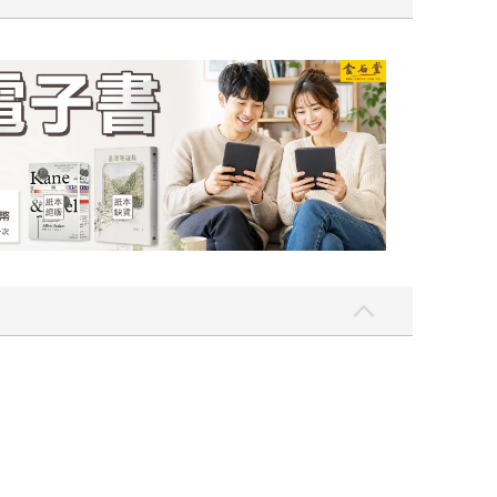
吃一點〉第二波
金石堂2026海