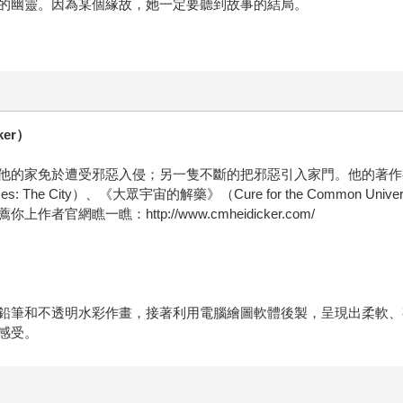
的幽靈。因為某個緣故，她一定要聽到故事的結局。
ker）
他的家免於遭受邪惡入侵；另一隻不斷的把邪惡引入家門。他的著作
xes: The City）、《大眾宇宙的解藥》（Cure for the Common Univ
瞧一瞧：http://www.cmheidicker.com/
鉛筆和不透明水彩作畫，接著利用電腦繪圖軟體後製，呈現出柔軟、
感受。