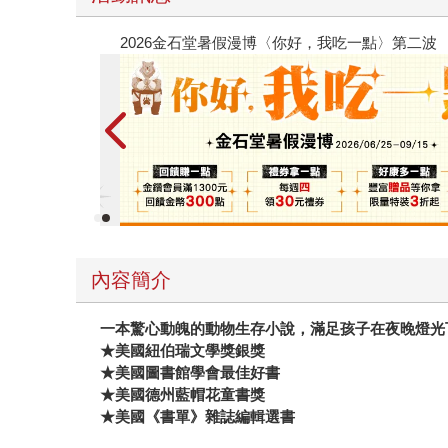
春光ｘ奇幻基地｜全書系展
內容簡介
一本驚心動魄的動物生存小說，滿足孩子在夜晚燈光
★美國紐伯瑞文學獎銀獎
★美國圖書館學會最佳好書
★美國德州藍帽花童書獎
★美國《書單》雜誌編輯選書