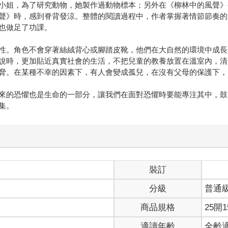
小姐，為了研究動物，她製作過動物標本；另外在《柳林中的風聲》
聲》時，感到脊背發涼。整體的閱讀過程中，作者掌握著情節節奏的
也做足了功課。
性。角色不會穿著絲絨背心或腳踏皮靴，他們在大自然的環境中成長
說時，更加貼近真實社會的生活，不把兒童的教養放置在溫室內，清
脅。在某種不幸的因素下，有人會變成孤兒，在沒有父母的保護下，
來的恐懼也是生命的一部分，讓我們在面對恐懼時要能專注其中，鼓
集。
裝訂
分級
普通
商品規格
25開1
適讀年齡
全齡