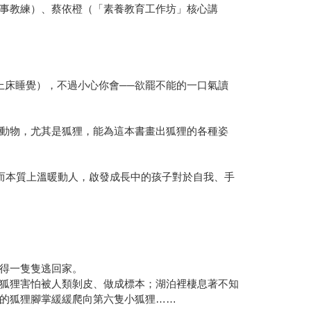
事教練）、蔡依橙（「素養教育工作坊」核心講
上床睡覺），不過小心你會──欲罷不能的一口氣讀
動物，尤其是狐狸，能為這本書畫出狐狸的各種姿
而本質上溫暖動人，啟發成長中的孩子對於自我、手
得一隻隻逃回家。
狐狸害怕被人類剝皮、做成標本；湖泊裡棲息著不知
的狐狸腳掌緩緩爬向第六隻小狐狸……