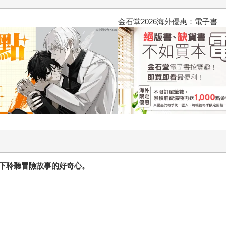
2026金石堂暑假漫博〈你好，我
下聆聽冒險故事的好奇心。