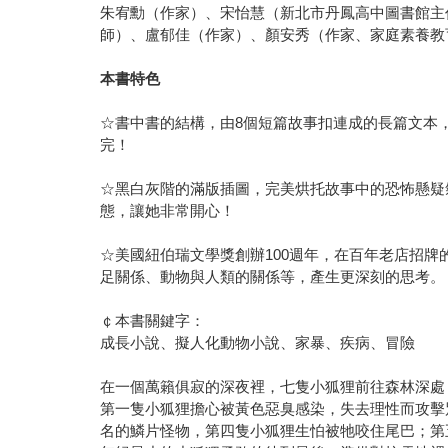
朱宥勳（作家）、宋怡慧（新北市丹鳳高中圖書館主
師）、盧郁佳（作家）、顏安秀（作家、家庭素養教
本書特色
☆書中書的結構，由8個短篇故事扣連成的長篇文本
完！
☆黑白灰階的滿版插圖，完美烘托故事中的恐怖懸疑
態，讓她非常開心！
☆美國紐伯瑞文學獎創辦100週年，在百年老店招
足關係、動物與人類的關係等，產生更深刻的思考。
￠本書關鍵字：
成長小說、擬人化動物小說、家暴、疾病、冒險
在一個萬籟俱寂的深夜裡，七隻小狐狸前往森林深處
第一隻小狐狸擔心被黃色惡臭感染，失去理性而攻擊
名的鱗片怪物，第四隻小狐狸生怕被牠咬住尾巴；第