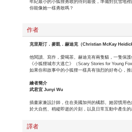
年紀最小的小狐狸勇敢的待到最後，準備對抗雪地裡
你能像她一樣勇敢嗎？
作者
克里斯汀．麥凱．赫迪克（Christian McKay Heidic
他閱讀、寫作，愛喝茶。赫迪克有兩隻貓，一隻保護
《小狐狸城市大逃亡》（Scary Stories for Young Fo
如果你和故事中的小狐狸一樣具有強烈的好奇心，推薦你上作者官網
繪者簡介
武君宜 Junyi Wu
插畫家兼設計師，住在美國加州的橘郡。她習慣用色
於大自然、稍縱即逝的片刻，以及日常互動中產生的
譯者