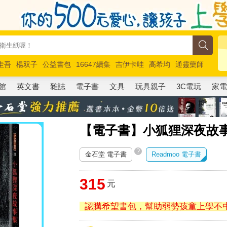
圭吾
楊双子
公益書包
16647續集
吉伊卡哇
高希均
通靈藥師
路邊攤新作
馬斯克
玩具總動員5
超慢跑
館
英文書
雜誌
電子書
文具
玩具親子
3C電玩
家
【電子書】小狐狸深夜故
?
金石堂 電子書
Readmoo 電子書
315
元
認購希望書包，幫助弱勢孩童上學不