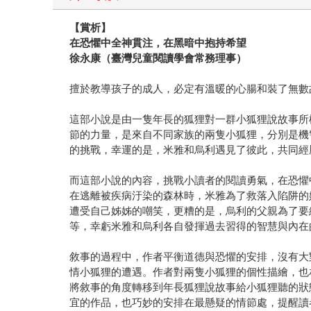
【賞析】
在恐懼中全神貫注，在黑暗中抱持希望
徐永康（臺灣兒童閱讀學會常務理事）
擅於教導孩子的成人，必定有溫暖的心腸和裝了無數
這部小說是由一隻年長的狐狸對一群小狐狸說故事所
節的力量，是來自不同家族的兩隻小狐狸，分別是機
的挑戰，幸運的是，米雅和烏利遇見了彼此，共同經
而這部小說的內容，挑戰小讀者的閱讀勇氣，在恐懼
在逃離被疾病汙染的森林時，米雅為了救落入陷阱的
遭受自己姊姊的嘲笑，更糟的是，烏利的父親為了要
等，幸虧米雅和烏利各自發揮過去習得的智慧與內在
敘事的過程中，作者平衡道德與恐懼的安排，沒有大
情小狐狸的遭遇。作者對兩隻小狐狸的個性描繪，也
將敘事的角度轉移到年長狐狸說故事給小狐狸聽的狀
宜的作品，也巧妙的安排在最懸疑的情節處，提醒讀