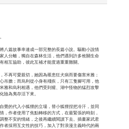
。
將八篇故事串連成一部完整的長篇小說。驅動小說情
家人分離，獨自在森林生活，他們遇到許多攸關生命
有相互協助，彼此互補才能度過重重難關。
，不再可愛親切，她因為罹患狂犬病而要傷害米雅；
心吊膽；而烏利從小身有殘疾，只有三隻腳可用，他
米雅和烏利相遇，他們受到獾、湖中怪物的猛烈攻擊
化險為夷存活下來。
自覺的代入小狐狸的立場，替小狐狸捏把冷汗，並同
情，作者使用了焦點轉移的方式，在最緊張的時刻，
調整不安的情緒，之後再繼續閱讀下去。插畫家武君
作者採用互文性的技巧，加入了對浪漫主義時代的兩