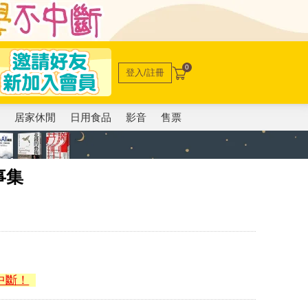
0
登入/註冊
電
居家休閒
日用食品
影音
售票
事集
中斷！