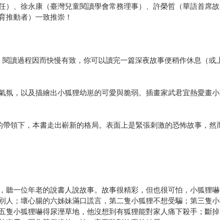
任）、徐永康（臺灣兒童閱讀學會常務理事）、許榮哲（華語首席故
育推動者）一致推崇！
，閱讀過程因而快慢有致，你可以讀完一篇深夜故事便稍作休息（或
氣氛，以及描繪出小狐狸幼崽的可愛與脆弱。插畫家武君宜熱愛畫小
牌的帶領下，本書走出嶄新的格局。表面上是緊張刺激的恐怖故事，然
，聽一位年老的說書人說故事。故事很精彩，但也很可怕，小狐狸嚇
別人；壞心腸的六姊妹滿口謊言，第二隻小狐狸不想受騙；第三隻小
五隻小狐狸嚇得尿溼草地，他沒想到有狐狸能對家人痛下殺手；斷掉