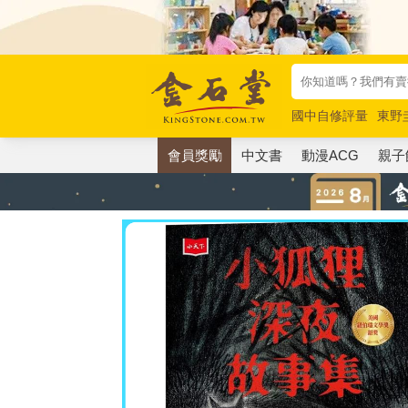
國中自修評量
東野
唯紅花綻放
奧德賽
會員獎勵
中文書
動漫ACG
親子