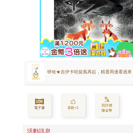
呀哈★吉伊卡哇旋風再起，精選周邊看過來
寫評價
電子書
喜歡+1
賺金幣
活動訊息