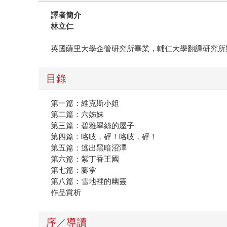
譯者簡介
林立仁
英國薩里大學企管研究所畢業，輔仁大學翻譯研究所
目錄
第一篇：維克斯小姐
第二篇：六姊妹
第三篇：碧雅翠絲的屋子
第四篇：咯吱，砰！咯吱，砰！
第五篇：逃出黑暗沼澤
第六篇：紫丁香王國
第七篇：腳掌
第八篇：雪地裡的幽靈
作品賞析
序／導讀