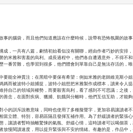
故事的腦袋，而且他們知道應該在什麼時候，說帶有恐怖氛圍的故事
構成，一共有八篇，劇情初始看似沒有關聯，經由作者巧妙的安排，
警的米雅和害羞的烏利。成長過程中，他們各自遭遇意外，不得不和
歷一番苦難，也學習到很多，他們體會到單靠自己是無法存活的，唯
中要能全神貫注；在黑暗中要保有希望：例如米雅的老師維克斯小姐
媽媽而被波特小姐捕捉，波特小姐想把米雅製作成標本，讀來令人提
維持自己的領域與權勢，而要殺害烏利，看了感到不可思議；之後，
的善念，在面對疾病、獵捕、飢餓與分離時，他們互信互助，才能夠
對小的訓斥說教意味，同時也使用了多種擬聲字，更加容易讓讀者不
相當立體、特別，容易區隔且發揮互補作用。為了舒緩讀者的緊張心
態，讓讀者暫時抽離驚悚的氣氛、舒緩心情，這時讀者可以喝個茶，
者放慢閱讀速度，用以提升緊張與不安的情緒。有趣的是，作品中，