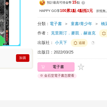
15
預計最高可得金幣
點
?
100累1點 4點抵1元
HAPPY GO享
折抵無
分類：
電子書
＞
童書/青少年
＞
橋
作者：
克里斯汀．麥凱．赫迪克
出版社：
小天下
追蹤
?
出版日：
2022/03/25
加購
電子書
※ 金石堂電子書怎麼看