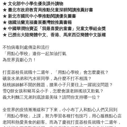
★ 文化部中小學生優良課外讀物
★ 臺北市政府教育局推動兒童深耕閱讀推薦好書
★ 新北市國民中小學推動閱讀優良圖書
★ 德國法蘭克福書展臺灣館推薦書籍
★ 中國華潤怡寶盃「我最喜愛的童書」兒童文學組金獎
★ 已授出大陸簡體中文、香港、馬來西亞簡體中文版權
不怕病毒到處傳染和流行
「用點心學校」邀你一起加油打氣
為世界貢獻心力！
打蛋器校長就職十二週年，「用點心學校」會怎麼慶祝？
礦泉水弟弟和汽水班同學，為什麼不打不相識？
核桃姊姊解不開的難題，腰果小子只要往上一躍就沒問題？
雪Q餅女孩和豬耳朵小子，怎麼會讓老師搖頭又歎氣？
義大利麵三兄弟到底誰最美味？請問你支持哪一位？
全世界的疫情漸漸緩和了下來，小小布丁人和點心人們又回到
「用點心學校」上課，努力學習各種打包技巧，用心服務點心店
老闆和熱愛美食的顧客。而為了慶祝打蛋器校長就職十二週年，