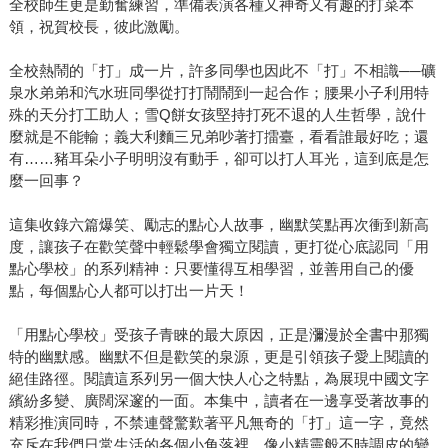
全校師生更是勤奮練習，準備表演各種又神奇又有趣的打菜本
領，祝賀校長，彼此激勵。
全校熱鬧的「打」成一片，許多同學也因此不「打」不相識──礦
泉水弟弟和汽水班同學從打打鬧鬧到一起合作；腰果小子利用特
殊的天分打工助人；雪Q餅女孩堅持打死不退的人生哲學，說什
麼就是不能輸；義大利麵三兄弟吵著打擂臺，看看誰最好吃；還
有……豬耳朵小子明明沒有動手，卻可以打人耳光，這到底是怎
麼一回事？
這集收錄六篇爆笑、勵志的點心人故事，幽默笑點再次衝到新高
度，讓孩子在歡笑聲中輕鬆學會獨立閱讀，更打從心底認同「用
點心學校」的系列精神：只要懂得互相學習，並善用自己的優
點，每個點心人都可以打出一片天！
「用點心學校」受孩子青睞的最大原因，正是瀰漫於全書中那獨
特的幽默感。幽默不但是歡笑的泉源，更是引領孩子愛上閱讀的
絕佳路徑。閱讀這系列另一個大快人心之特點，為展現中國文字
繽紛多變、廣闊深邃的一面。本集中，讀者在一邊享受著故事的
精彩推演同時，不禁連聲驚歎著平凡無奇的「打」這一字，竟然
充斥在我們日常生活的各個小角落裡，像小精靈般不時調皮的變