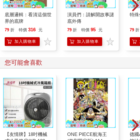
底層邏輯：看清這個世
演員們：請解開故事謎
特殊傳
界的底牌
底外傳
316
95
79
折
特價
元
79
折
特價
元
79
折
加入購物車
加入購物車
您可能會喜歡
【友情牌】18吋機械
ONE PIECE航海王
德國A