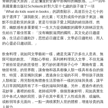
青睞的最大原因，正是瀰漫於全書中那獨特的幽默感。二○一四年
美國童書出版社Scholastic針對六至十七歲的孩子做了一項
「What do kids want in books」的調查顯示，高達百分之七十的
孩子選擇了「讓我歡笑」的元素；可見對成長中的孩子來說，幽
默不但是歡笑的泉源，更是引領孩子愛上閱讀的絕佳路徑。然
而，幽默感有多重要呢？一生大力提倡幽默的國學大師林語堂先
生給出了最佳答案：「沒有幽默滋潤的國民，其文化必日趨虛
偽，生活必日趨欺詐，思想必日趨迂腐，文學必日趨乾枯，而人
的心靈必日趨頑固。」
飲食料理，就如同文學藝術一樣，總是充滿了許多出人意表、無
限可能的創意。「用點心學校」系列將料理寫入文學，不但充滿
了俯拾皆是的創意發想，更巧妙的運用孩子心中「萬物有靈，萬
物皆有情」的世界觀，讓食物和器具都像人類一樣具有各自的個
性、特質，甚至獨到見解，透過身分立場的不同，帶領孩子跳脫
人類框架，用另類視角體會生活景物不一樣的況味與美感，讓平
凡日常因閱讀而有了不一樣的滋味與情趣。另外，透過作者的生
花妙筆，書裡的校長、老師或同學，個個形象鮮明，宛如真實生
活中各式人物的寫照，孩子在其中看見了人性或良善、或偏執、
或軟弱等多元面向，一點一滴積累對人世的體察，增進珍貴的識
人能力。