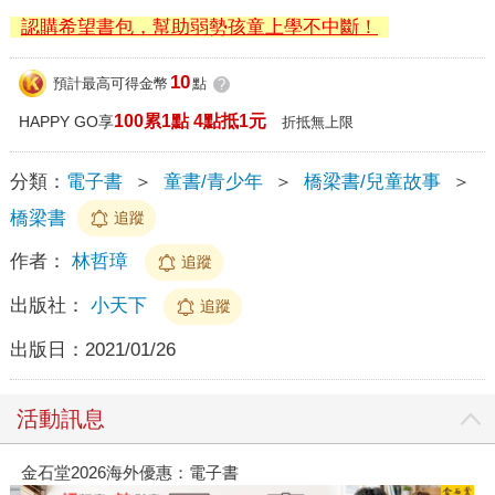
認購希望書包，幫助弱勢孩童上學不中斷！
10
預計最高可得金幣
點
?
100累1點 4點抵1元
HAPPY GO享
折抵無上限
分類：
電子書
＞
童書/青少年
＞
橋梁書/兒童故事
＞
橋梁書
追蹤
作者：
林哲璋
追蹤
出版社：
小天下
追蹤
出版日：
2021/01/26
活動訊息
金石堂2026海外優惠：電子書