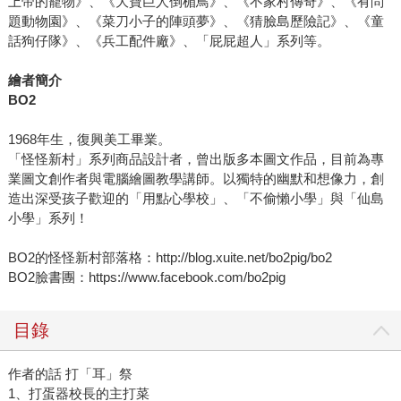
上帝的寵物》、《大寶巨人倒楣鳥》、《不家村傳奇》、《有問
題動物園》、《菜刀小子的陣頭夢》、《猜臉島歷險記》、《童
話狗仔隊》、《兵工配件廠》、「屁屁超人」系列等。
繪者簡介
BO2
1968年生，復興美工畢業。
「怪怪新村」系列商品設計者，曾出版多本圖文作品，目前為專
業圖文創作者與電腦繪圖教學講師。以獨特的幽默和想像力，創
造出深受孩子歡迎的「用點心學校」、「不偷懶小學」與「仙島
小學」系列！
BO2的怪怪新村部落格：http://blog.xuite.net/bo2pig/bo2
BO2臉書團：https://www.facebook.com/bo2pig
目錄
作者的話 打「耳」祭
1、打蛋器校長的主打菜