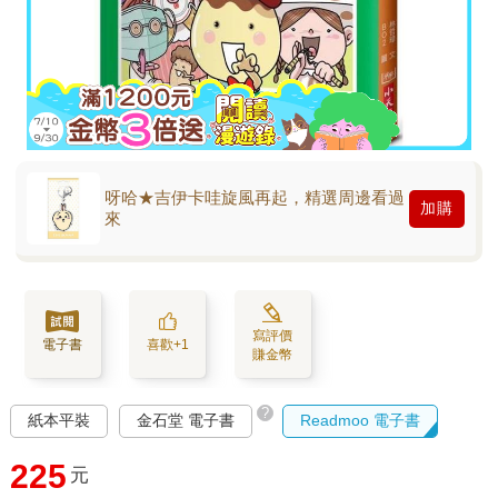
呀哈★吉伊卡哇旋風再起，精選周邊看過
加購
來
寫評價
電子書
喜歡+1
賺金幣
?
紙本平裝
金石堂 電子書
Readmoo 電子書
225
元