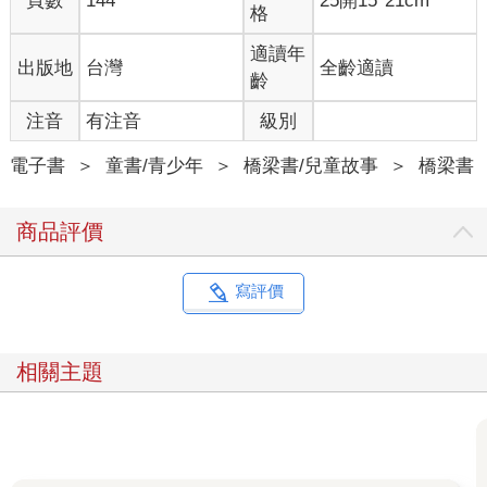
頁數
144
25開15*21cm
格
適讀年
出版地
台灣
全齡適讀
齡
注音
有注音
級別
電子書
＞
童書/青少年
＞
橋梁書/兒童故事
＞
橋梁書
商品評價
寫評價
相關主題