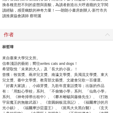
換各種意想不到的姿態與面貌，為讀者創造出大呼過癮的文字閱
讀經驗，感受幽默的神奇力量！──朗朗小書房創辦人‧新竹市共
讀推廣協會講師 蔡明灑
作者
林哲璋
來自臺東大學兒文所。
信奉淺語的藝術；嚮往writes cats and dogs！
希望取悅「未來的大人」及「長大的小孩」！
曾獲：牧笛獎、兩岸兒文獎、南瀛文學獎、吳濁流文學獎、東大
兒文獎、臺中文學獎、教育部文藝獎、文建會兒歌一百優選、
「好書大家讀」、小綠芽獎、九歌年度童話獎等；出版的作品
有：「用點心學校」系列、「不偷懶小學」系列、「仙島小學」
系列、《神奇掃帚出租中》、《攀木蜥蜴與藤條先生》、《打敗
宇宙魔王的無敵武器》、《壹圓銅板流浪記》、《福爾摩沙的月
光小鎮》、《福爾摩沙惡靈王》、《斑馬大夫黑白醫》、《玄天