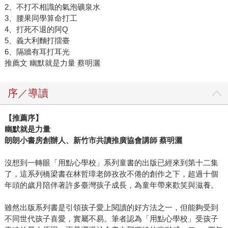
2、不打不相識的氣泡礦泉水
3、腰果同學算命打工
4、打死不退的阿Q
5、義大利麵打擂臺
6、隔牆有耳打耳光
推薦文 幽默就是力量 蔡明灑
序／導讀
【推薦序】
幽默就是力量
朗朗小書房創辦人、新竹市共讀推廣協會講師 蔡明灑
沒想到一轉眼「用點心學校」系列童書的出版已經來到第十二集
了，這系列橋梁書在林哲璋老師孜孜不倦的創作之下，超過十個
年頭的歲月陪伴著許多臺灣孩子成長，為童年帶來歡笑與滋養。
雖然出版系列書是引領孩子愛上閱讀的好方法之一，但能夠受到
不同世代孩子喜愛，實屬不易。筆者認為「用點心學校」受孩子