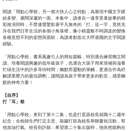
閱讀「用點心學校」另一個大快人心之特點，為展現中國文字繽
紛多變、廣闊深邃的一面。本集中，讀者在一邊享受著故事的精
彩推演同時，不禁連聲驚歎著平凡無奇的「打」這一字，竟然充
斥在我們日常生活的各個小角落裡，像小精靈般不時調皮的變換
各種意想不到的姿態與面貎，為讀者創造出大呼過癮的文字閱讀
經驗。
「用點心學校」書系風趣引人的簡短篇幅，特別適合練習獨立閱
讀、培養閱讀興趣的低年級孩子，也適合大孩子用來填補與滋養
忙碌生活中的許多等待時間；幽默而靈動的筆觸，更適合作為紓
解課業壓力的最佳調劑，讓閱讀為孩子帶來更多的歡笑，感受幽
默的神奇力量！
【自序】
打「耳」祭
「用點心學校」來到了第十二集，也是打蛋器校長就職十二週年
紀念；全校師生們打定主意、敲鑼打鼓為校長舉辦慶祝活動，幫
他加油打氣。校長則許願：希望第二十集出版時，他依然能夠在