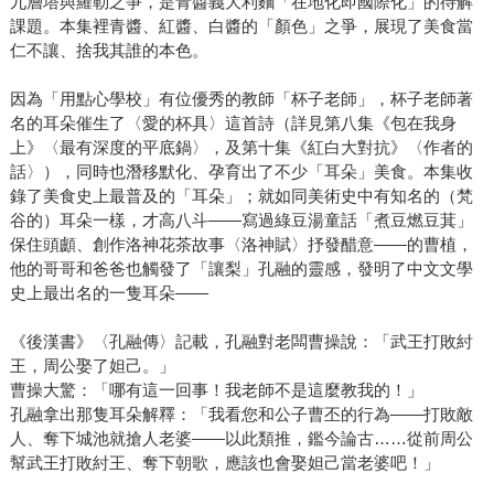
九層塔與羅勒之爭，是青醬義大利麵「在地化即國際化」的待解
課題。本集裡青醬、紅醬、白醬的「顏色」之爭，展現了美食當
仁不讓、捨我其誰的本色。
因為「用點心學校」有位優秀的教師「杯子老師」，杯子老師著
名的耳朵催生了〈愛的杯具〉這首詩（詳見第八集《包在我身
上》〈最有深度的平底鍋〉，及第十集《紅白大對抗》〈作者的
話〉），同時也潛移默化、孕育出了不少「耳朵」美食。本集收
錄了美食史上最普及的「耳朵」；就如同美術史中有知名的（梵
谷的）耳朵一樣，才高八斗——寫過綠豆湯童話「煮豆燃豆萁」
保住頭顱、創作洛神花茶故事〈洛神賦〉抒發醋意——的曹植，
他的哥哥和爸爸也觸發了「讓梨」孔融的靈感，發明了中文文學
史上最出名的一隻耳朵——
《後漢書》〈孔融傳〉記載，孔融對老闆曹操說：「武王打敗紂
王，周公娶了妲己。」
曹操大驚：「哪有這一回事！我老師不是這麼教我的！」
孔融拿出那隻耳朵解釋：「我看您和公子曹丕的行為——打敗敵
人、奪下城池就搶人老婆——以此類推，鑑今論古……從前周公
幫武王打敗紂王、奪下朝歌，應該也會娶妲己當老婆吧！」