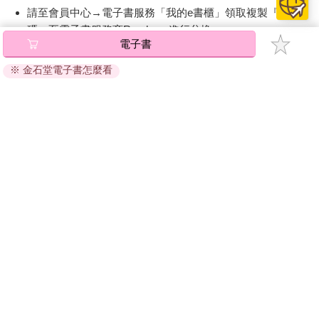
請至會員中心→電子書服務「我的e書櫃」領取複製『兌換
碼』至電子書服務商Readmoo進行兌換。
電子書
退換貨須知：
※ 金石堂電子書怎麼看
因版權保護，您在金石堂所購買的電子書僅能以金石堂專屬
的閱讀軟體開啟閱讀，無法以其他閱讀器或直接下載檔案。
依據「消費者保護法」第19條及行政院消費者保護處公告之
「通訊交易解除權合理例外情事適用準則」，非以有形媒介
提供之數位內容或一經提供即為完成之線上服務，經消費者
事先同意始提供。（如：電子書、電子雜誌、下載版軟體、
虛擬商品…等），
不受「網購服務需提供七日鑑賞期」的限
制
。為維護您的權益，建議您先使用「試閱」功能後再付款
購買。