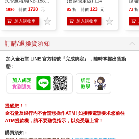
式冷風箱扇(KB-1881
(首刷限定版) 114
控油
按鍵在上方)
凝露3
1720
123
特價
元
85
折
特價
元
73
折
1980
髮根
調理
加入購物車
加入購物車
滋潤
質適
訂購/退換貨須知
加入金石堂 LINE 官方帳號『完成綁定』，隨時掌握出貨動
態：
提醒您！！
金石堂及銀行均不會請您操作ATM! 如接獲電話要求您前往
ATM提款機，請不要聽從指示，以免受騙上當！
購買須知：