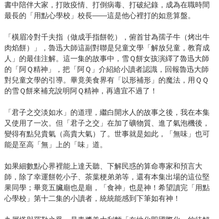
書中陪伴大家，打敗疫情、打倒病毒、打破紀錄，成為在職時間
最長的「用點心學校」校長——這是他心裡打的如意算盤。
「橫眉冷對千夫指（做成手指餅乾），俯首甘為孺子牛（烤出牛
肉焰餅）」，魯迅大師這副對聯是兒童文學「解放兒童，教育成
人」的最佳注解。這一集的故事中，雪Ｑ餅女孩演繹了魯迅大師
的「阿Ｑ精神」，把「阿Ｑ」介紹給小讀者認識，回報魯迅大師
對兒童文學的引導。畢竟美食界有「以形補形」的魔法，用ＱＱ
的雪Ｑ餅來補充說明阿Ｑ精神，再適宜不過了！
「君子之交淡如水」的道理，繼白開水人的故事之後，我在本集
又使用了一次。但「君子之交」在加了礦物質、進了氣泡機後，
變得有點兒貴氣（高貴大氣）了。世事就是如此，「無味」也可
能是至高「無」上的「味」道。
如果細數點心界裡能上達天聽、下解民惑的算命專家和預言大
師，除了幸運餅乾小子、茶葉梗弟弟等，還有本集出場的這位堅
果同學；畢竟五臟廟也是廟，「食神」也是神！希望讀完「用點
心學校」第十二集的小讀者，統統能感到下筆如有神！