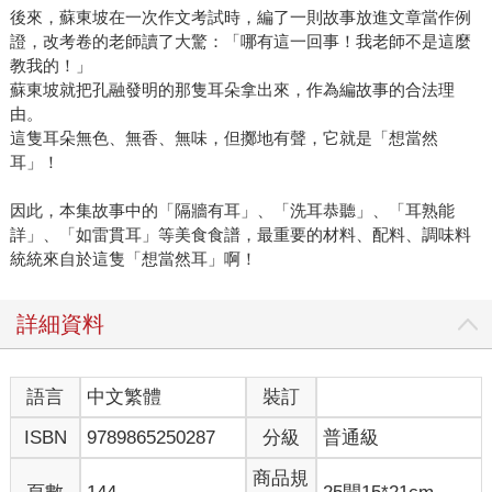
後來，蘇東坡在一次作文考試時，編了一則故事放進文章當作例
證，改考卷的老師讀了大驚：「哪有這一回事！我老師不是這麼
教我的！」
蘇東坡就把孔融發明的那隻耳朵拿出來，作為編故事的合法理
由。
這隻耳朵無色、無香、無味，但擲地有聲，它就是「想當然
耳」！
因此，本集故事中的「隔牆有耳」、「洗耳恭聽」、「耳熟能
詳」、「如雷貫耳」等美食食譜，最重要的材料、配料、調味料
統統來自於這隻「想當然耳」啊！
詳細資料
語言
中文繁體
裝訂
ISBN
9789865250287
分級
普通級
商品規