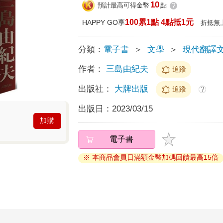
10
預計最高可得金幣
點
?
100累1點 4點抵1元
HAPPY GO享
折抵無
分類：
電子書
＞
文學
＞
現代翻譯
作者：
三島由紀夫
追蹤
出版社：
大牌出版
追蹤
?
出版日：
2023/03/15
加購
電子書
※ 本商品會員日滿額金幣加碼回饋最高15倍