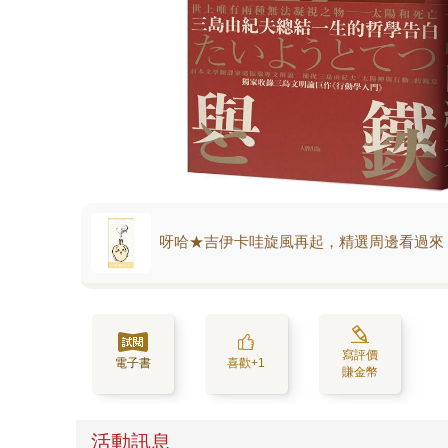
呀哈★吉伊卡哇旋風再起，精選周邊看過來
寫評價
電子書
喜歡+1
賺金幣
活動訊息