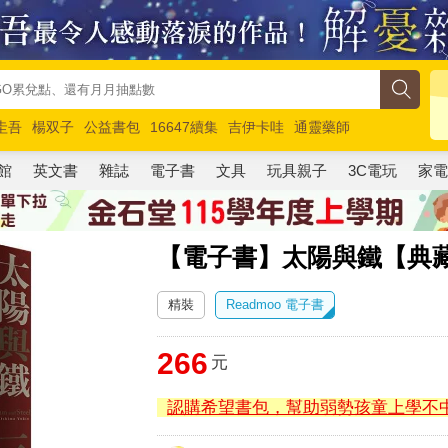
圭吾
楊双子
公益書包
16647續集
吉伊卡哇
通靈藥師
路邊攤新作
馬斯克
玩具總動員5
超慢跑
館
英文書
雜誌
電子書
文具
玩具親子
3C電玩
家
【電子書】太陽與鐵【典
精裝
Readmoo 電子書
266
元
認購希望書包，幫助弱勢孩童上學不