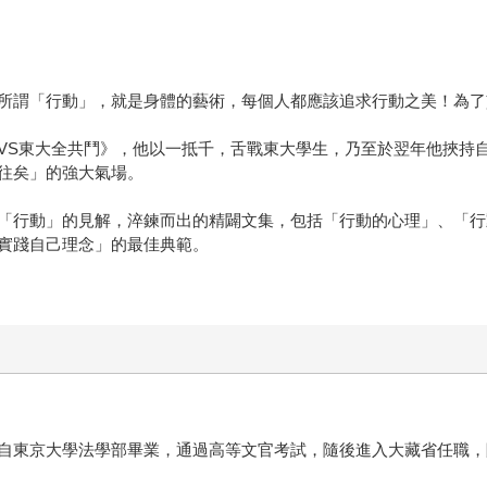
所謂「行動」，就是身體的藝術，每個人都應該追求行動之美！為了
VS東大全共鬥》，他以一抵千，舌戰東大學生，乃至於翌年他挾持
往矣」的強大氣場。
「行動」的見解，淬鍊而出的精闢文集，包括「行動的心理」、「行
實踐自己理念」的最佳典範。
自東京大學法學部畢業，通過高等文官考試，隨後進入大藏省任職，