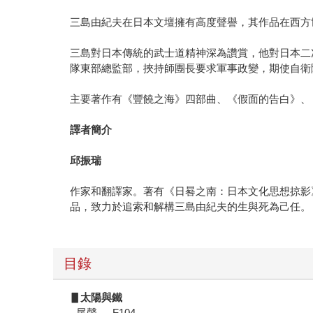
三島由紀夫在日本文壇擁有高度聲譽，其作品在西方
三島對日本傳統的武士道精神深為讚賞，他對日本二
隊東部總監部，挾持師團長要求軍事政變，期使自衛
主要著作有《豐饒之海》四部曲、《假面的告白》、
譯者簡介
邱振瑞
作家和翻譯家。著有《日晷之南：日本文化思想掠影
品，致力於追索和解構三島由紀夫的生與死為己任。
目錄
▋
太陽與鐵
- 尾聲──F104