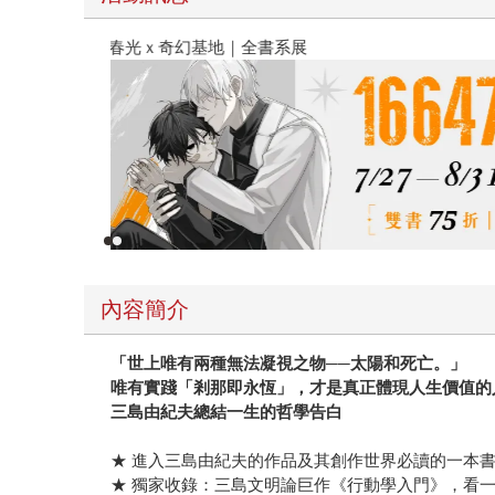
春光ｘ奇幻基地｜全書系展
內容簡介
「世上唯有兩種無法凝視之物──太陽和死亡。」
唯有實踐「剎那即永恆」，才是真正體現人生價值的
三島由紀夫總結一生的哲學告白
★ 進入三島由紀夫的作品及其創作世界必讀的一本
★ 獨家收錄：三島文明論巨作《行動學入門》，看