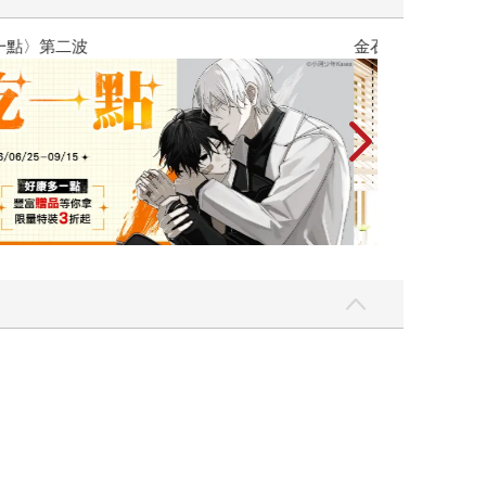
吃一點〉第二波
金石堂2026海