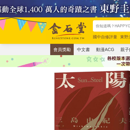
國中自修評量
東野
唯紅花綻放
奧德賽
會員獎勵
中文書
動漫ACG
親子