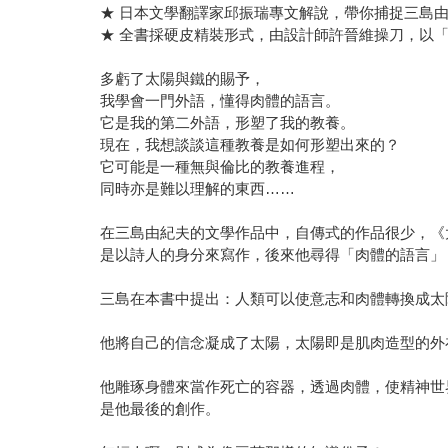
★ 日本文學翻譯家邱振瑞專文解說，帶你捕捉三島
★ 全書採硬皮精裝形式，由設計師許晉維操刀，以
多虧了太陽與鐵的賜予，
我學會一門外語，懂得肉體的語言。
它是我的第二外語，形塑了我的教養。
現在，我想談談這種教養是如何形塑出來的？
它可能是一種無與倫比的教養進程，
同時亦是難以理解的東西……
在三島由紀夫的文學作品中，自傳式的作品很少，《
是以詩人的身分來寫作，後來他尋得「肉體的語言」
三島在本書中提出：人類可以使意志和肉體轉換成太
他將自己的信念凝成了太陽，太陽即是肌肉造型的外
他雕琢身體來當作死亡的容器，透過肉體，使精神世
是他最後的創作。