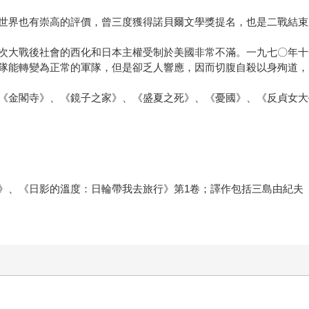
世界也有崇高的評價，曾三度獲得諾貝爾文學獎提名，也是二戰結束
次大戰後社會的西化和日本主權受制於美國非常不滿。一九七〇年十
隊能轉變為正常的軍隊，但是卻乏人響應，因而切腹自殺以身殉道，
《金閣寺》、《鏡子之家》、《盛夏之死》、《憂國》、《反貞女大
》、《日影的溫度：日輪帶我去旅行》第1卷；譯作包括三島由紀夫