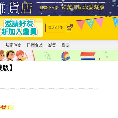
0
登入/註冊
電
居家休閒
日用食品
影音
售票
藏版】
中斷！