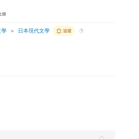
上限
文學
＞
日本現代文學
追蹤
?