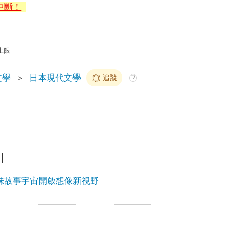
中斷！
上限
文學
＞
日本現代文學
追蹤
?
味故事宇宙開啟想像新視野