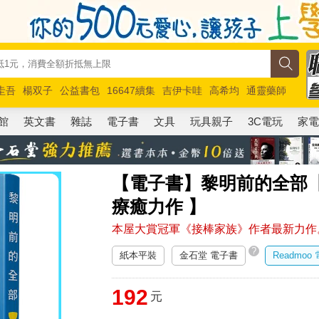
圭吾
楊双子
公益書包
16647續集
吉伊卡哇
高希均
通靈藥師
路邊攤新作
馬斯克
玩具總動員5
超慢跑
館
英文書
雜誌
電子書
文具
玩具親子
3C電玩
家
【電子書】黎明前的全部
療癒力作 】
本屋大賞冠軍《接棒家族》作者最新力作
?
紙本平裝
金石堂 電子書
Readmoo
192
元