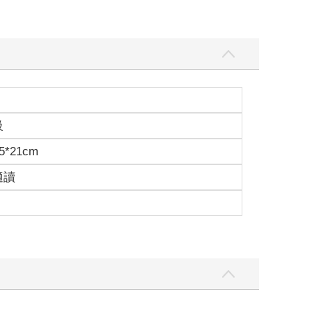
級
5*21cm
適讀