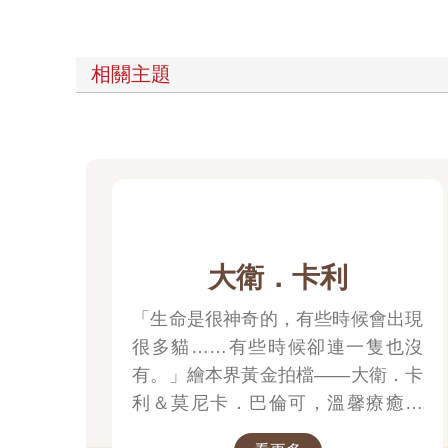
相關主題
大衛．卡利
「生命是很神奇的，有些時候會出現
很多貓……有些時候卻連一隻也沒
有。」繪本界黃金拍檔——大衛．卡
利＆莫尼卡．巴倫可，溫馨療癒新
作！繼《作家和他的狗》後，再次聯