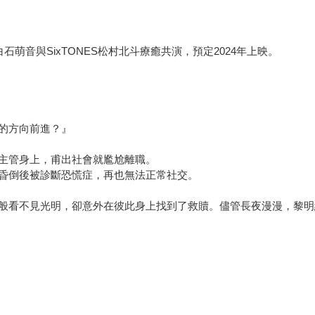
萌音與SixTONES松村北斗療癒共演，預定2024年上映。
的方向前進？』
主管身上，甫出社會就尷尬離職。
昏倒後被診斷恐慌症，再也無法正常社交。
般看不見光明，卻意外在彼此身上找到了救贖。儘管長夜漫漫，黎明