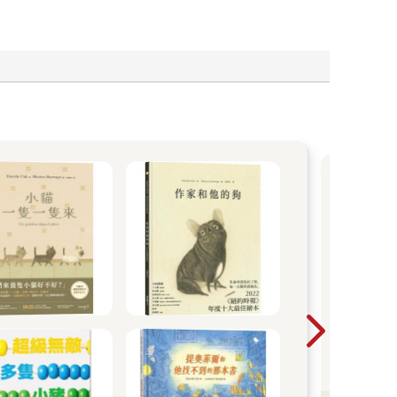
《群
獎與
否認
實驗
緊張