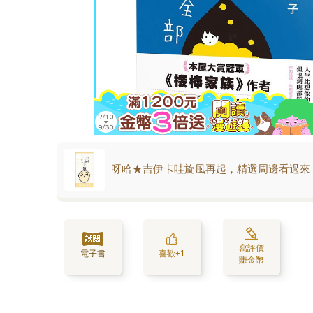
呀哈★吉伊卡哇旋風再起，精選周邊看過來
寫評價
電子書
喜歡+1
賺金幣