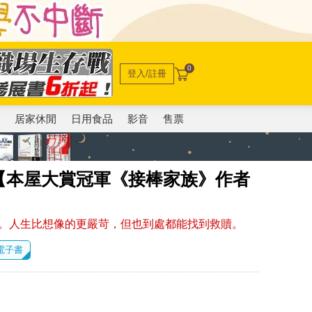
0
登入/註冊
電
居家休閒
日用食品
影音
售票
【本屋大賞冠軍《接棒家族》作者
。人生比想像的更嚴苛，但也到處都能找到救贖。
 電子書