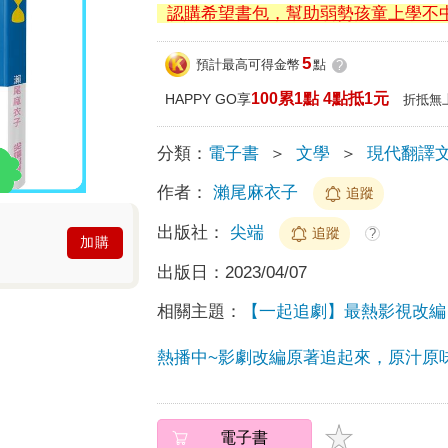
認購希望書包，幫助弱勢孩童上學不
5
預計最高可得金幣
點
?
100累1點 4點抵1元
HAPPY GO享
折抵無
分類：
電子書
＞
文學
＞
現代翻譯
作者：
瀨尾麻衣子
追蹤
出版社：
尖端
追蹤
?
加購
出版日：
2023/04/07
相關主題：
【一起追劇】最熱影視改編
熱播中~影劇改編原著追起來，原汁原
電子書