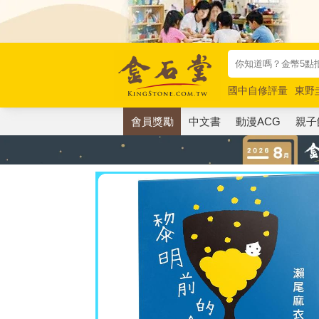
國中自修評量
東野
唯紅花綻放
奧德賽
會員獎勵
中文書
動漫ACG
親子