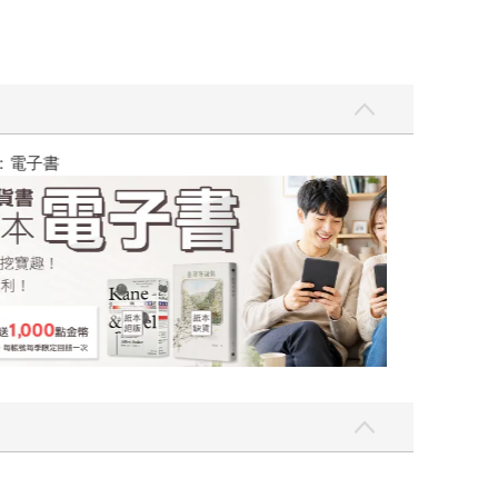
吃一點〉第二波
金石堂2026海