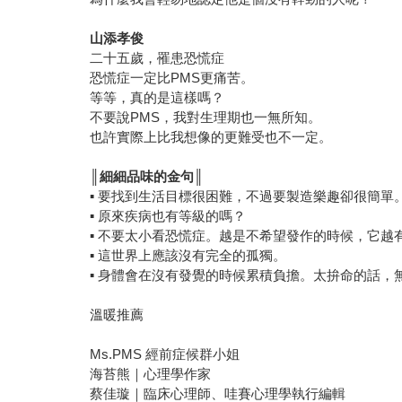
山添孝俊
二十五歲，罹患恐慌症
恐慌症一定比PMS更痛苦。
等等，真的是這樣嗎？
不要說PMS，我對生理期也一無所知。
也許實際上比我想像的更難受也不一定。
║
細細品味的金句║
▪ 要找到生活目標很困難，不過要製造樂趣卻很簡單
▪ 原來疾病也有等級的嗎？
▪ 不要太小看恐慌症。越是不希望發作的時候，它越
▪ 這世界上應該沒有完全的孤獨。
▪ 身體會在沒有發覺的時候累積負擔。太拚命的話，
溫暖推薦
Ms.PMS 經前症候群小姐
海苔熊｜心理學作家
蔡佳璇｜臨床心理師、哇賽心理學執行編輯