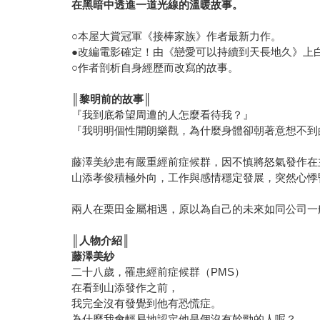
在黑暗中透進一道光線的溫暖故事。
○本屋大賞冠軍《接棒家族》作者最新力作。
●改編電影確定！由《戀愛可以持續到天長地久》上白石
○作者剖析自身經歷而改寫的故事。
║
黎明前的故事║
『我到底希望周遭的人怎麼看待我？』
『我明明個性開朗樂觀，為什麼身體卻朝著意想不到
藤澤美紗患有嚴重經前症候群，因不慎將怒氣發作在
山添孝俊積極外向，工作與感情穩定發展，突然心悸
兩人在栗田金屬相遇，原以為自己的未來如同公司一
║
人物介紹║
藤澤美紗
二十八歲，罹患經前症候群（PMS）
在看到山添發作之前，
我完全沒有發覺到他有恐慌症。
為什麼我會輕易地認定他是個沒有幹勁的人呢？