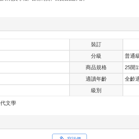
裝訂
分級
普通
商品規格
25開1
適讀年齡
全齡
級別
現代文學
寫評價