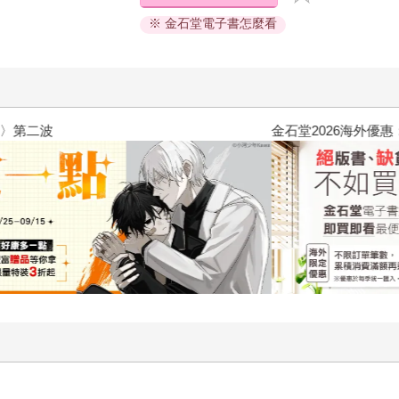
※ 金石堂電子書怎麼看
2026金石堂暑假漫博〈你好，我