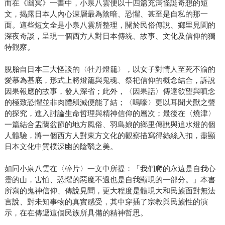
而在《幽冥》一書中，小泉八雲便以十四篇充滿怪誕奇想的短
文，揭露日本人內心深層最為陰暗、恐懼、甚至是自私的那一
面。這些短文全是小泉八雲所整理，關於民俗傳說、鄉里見聞的
深夜奇談，呈現一個西方人對日本傳統、故事、文化及信仰的獨
特觀察。
脫胎自日本三大怪談的〈牡丹燈籠〉，以女子對情人至死不渝的
愛慕為基底，形式上將燈籠與鬼魂、祭祀信仰的概念結合，訴說
因果報應的故事，發人深省；此外，〈因果話〉傳達欲望與嗔念
的極致恐懼並非肉體殞滅便能了結；〈嗚嚎〉更以耳聞犬獸之聲
的探究，進入討論生命哲理與精神信仰的層次；最後在〈燒津〉
一篇結合盂蘭盆節的地方風俗、羽島娘的鄉里傳說與追水燈的個
人體驗，將一個西方人對東方文化的觀察描寫得絲絲入扣，盡顯
日本文化中質樸深幽的陰翳之美。
如同小泉八雲在〈碎片〉一文中所提：「我們爬的永遠是自我心
靈的山，害怕、恐懼的惡魔不過也是自我顯現的一部分。」本書
所寫的鬼神信仰、傳說見聞，更大程度是體現大和民族面對無法
言說、對未知事物的真實感受，其中穿插了宗教與民族性的演
示，在在傳遞這個民族所具備的精神哲思。