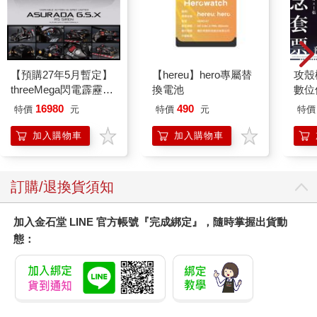
【預購27年5月暫定】
【hereu】hero專屬替
攻殼機
threeMega閃電霹靂車
換電池
數位
VA Hi-SPEC UNITED
16980
490
特價
元
特價
元
特價
阿斯拉 G.S.X RS
SIREN 黑色限定
加入購物車
加入購物車
訂購/退換貨須知
加入金石堂 LINE 官方帳號『完成綁定』，隨時掌握出貨動
態：