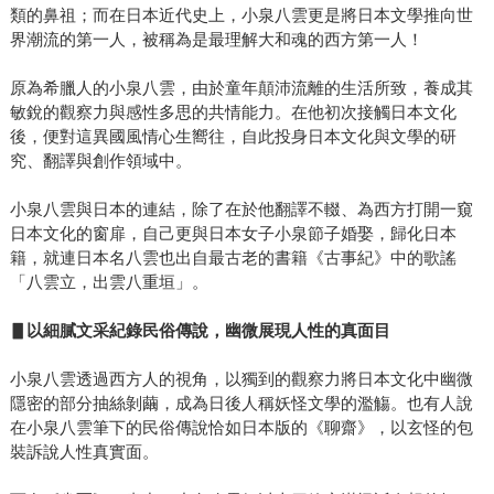
類的鼻祖；而在日本近代史上，小泉八雲更是將日本文學推向世
界潮流的第一人，被稱為是最理解大和魂的西方第一人！
原為希臘人的小泉八雲，由於童年顛沛流離的生活所致，養成其
敏銳的觀察力與感性多思的共情能力。在他初次接觸日本文化
後，便對這異國風情心生嚮往，自此投身日本文化與文學的研
究、翻譯與創作領域中。
小泉八雲與日本的連結，除了在於他翻譯不輟、為西方打開一窺
日本文化的窗扉，自己更與日本女子小泉節子婚娶，歸化日本
籍，就連日本名八雲也出自最古老的書籍《古事紀》中的歌謠
「八雲立，出雲八重垣」。
▋以細膩文采紀錄民俗傳說，幽微展現人性的真面目
小泉八雲透過西方人的視角，以獨到的觀察力將日本文化中幽微
隱密的部分抽絲剝繭，成為日後人稱妖怪文學的濫觴。也有人說
在小泉八雲筆下的民俗傳說恰如日本版的《聊齋》，以玄怪的包
裝訴說人性真實面。