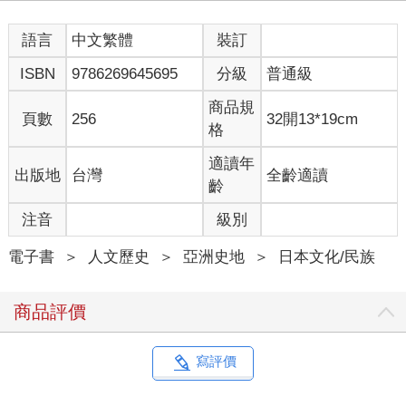
語言
中文繁體
裝訂
ISBN
9786269645695
分級
普通級
商品規
頁數
256
32開13*19cm
格
適讀年
出版地
台灣
全齡適讀
齡
注音
級別
電子書
＞
人文歷史
＞
亞洲史地
＞
日本文化/民族
商品評價
寫評價