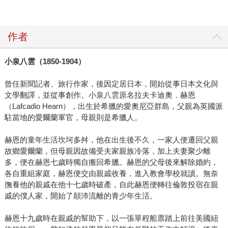
作者
小泉八雲（1850-1904）
曾任新聞記者、旅行作家，後因定居日本，開始從事日本文化與
文學翻譯，並從事創作。小泉八雲原名拉夫卡迪奧．赫恩
（Lafcadio Hearn），出生於希臘的愛奧尼亞群島，父親為英國派
駐當地的愛爾蘭軍官，母親則是希臘人。
赫恩的童年生活坎坷多舛，他在出生後不久，一家人便遷回父親
故鄉愛爾蘭，但母親因故備受夫家親族冷落，加上夫妻聚少離
多，便在赫恩七歲時獨自搬回希臘。赫恩的父母後來解除婚約，
各自重組家庭，赫恩便交由親戚收養，進入教會學校就讀。無奈
撫養他的親戚在他十七歲時破產，自此赫恩便轉往倫敦投宿在親
戚的僕人家，開始了顛沛流離的青少年生活。
赫恩十九歲時在親戚的幫助下，以一張單程船票踏上前往美國紐