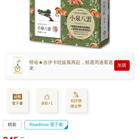
呀哈★吉伊卡哇旋風再起，精選周邊看過
加購
來
寫評價
電子書
喜歡+1
賺金幣
精裝
Readmoo 電子書