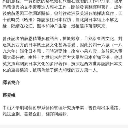
約的旅程。一貧如洗的赫恩最初只能在低階的工作中打滾，後來
憑藉優異的文學素養進入報社工作，開始發表翻譯與著作。成年
後的赫恩因工作調派關係，曾前往歐洲及美洲各地採訪寫作，四
十歲時受《哈潑》雜誌派往日本採訪，自此與日本結上不解之
緣，陸續在松江、熊本和神戶生活，最後選擇落腳東京。
曾任記者的赫恩精通多種語言，擅於觀察，且熟諳東西文化。對
迥異於西方的日本風土及文化甚為喜愛，因此於四十六歲（一八
九六年）歸化日本籍，同時冠妻姓，改名小泉八雲，並於東京帝
國大學任教。由於十九世紀末的西方大眾對日本所知不深，他以
英文撰寫關於日本文化的多部著作，扮演起西方世界認識日本文
化的重要橋梁，被稱為最了解大和魂的西方第一人。
譯者簡介
蔡旻峻
中山大學劇場藝術學系藝術管理研究所畢業，曾任職出版通路、
雜誌企劃、書籍企劃、翻譯與編輯。