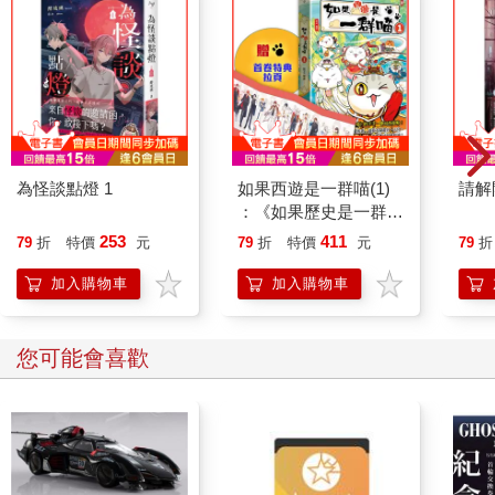
為怪談點燈 1
如果西遊是一群喵(1)
請解
：《如果歷史是一群
喵》作者最新力作，附
253
411
79
折
特價
元
79
折
特價
元
79
折
【首卷特典】拉頁
加入購物車
加入購物車
您可能會喜歡