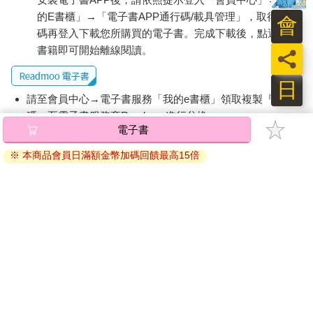
的E書櫃」→「電子書APP通行碼/載具管理」，取得通行
會
碼再登入下載您所購買的電子書。完成下載後，點選任一
書籍即可開始離線閱讀。
員
日
請至會員中心→電子書服務「我的e書櫃」領取複製『兌換
碼』至電子書服務商Readmoo進行兌換。
電子書
退換貨須知：
※ 本商品會員日滿額金幣加碼回饋最高15倍
因版權保護，您在金石堂所購買的電子書僅能以金石堂專屬
的閱讀軟體開啟閱讀，無法以其他閱讀器或直接下載檔案。
依據「消費者保護法」第19條及行政院消費者保護處公告之
「通訊交易解除權合理例外情事適用準則」，非以有形媒介
提供之數位內容或一經提供即為完成之線上服務，經消費者
事先同意始提供。（如：電子書、電子雜誌、下載版軟體、
虛擬商品…等），
不受「網購服務需提供七日鑑賞期」的限
制
。為維護您的權益，建議您先使用「試閱」功能後再付款
購買。