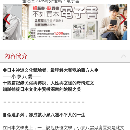
金石堂2026海外優惠：電子書
內容簡介
◆日本神道文化體驗者、最理解大和魂的西方人◆
——小
泉
八
雲——
十四篇記錄民俗與傳說、人性與玄怪的奇情短文
細膩捕捉日本文化中質樸深幽的陰翳之美
＝＝＝＝＝＝＝＝＝＝＝＝＝＝＝＝＝＝＝
▋命運多舛，卻成就小泉八雲不平凡的一生
在日本文學史上，一旦說起妖怪文學，小泉八雲毋庸置疑是此文