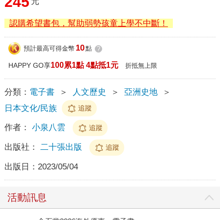
245
元
認購希望書包，幫助弱勢孩童上學不中斷！
10
預計最高可得金幣
點
?
100累1點 4點抵1元
HAPPY GO享
折抵無上限
分類：
電子書
＞
人文歷史
＞
亞洲史地
＞
日本文化/民族
追蹤
作者：
小泉八雲
追蹤
出版社：
二十張出版
追蹤
出版日：
2023/05/04
活動訊息