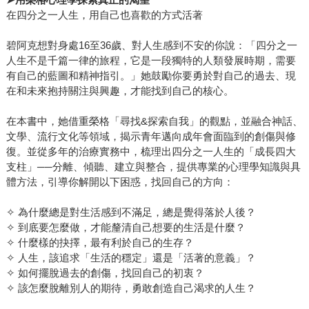
在四分之一人生，用自己也喜歡的方式活著
碧阿克想對身處16至36歲、對人生感到不安的你說：「四分之一
人生不是千篇一律的旅程，它是一段獨特的人類發展時期，需要
有自己的藍圖和精神指引。」她鼓勵你要勇於對自己的過去、現
在和未來抱持關注與興趣，才能找到自己的核心。
在本書中，她借重榮格「尋找&探索自我」的觀點，並融合神話、
文學、流行文化等領域，揭示青年邁向成年會面臨到的創傷與修
復。並從多年的治療實務中，梳理出四分之一人生的「成長四大
支柱」──分離、傾聽、建立與整合，提供專業的心理學知識與具
體方法，引導你解開以下困惑，找回自己的方向：
✧ 為什麼總是對生活感到不滿足，總是覺得落於人後？
✧ 到底要怎麼做，才能釐清自己想要的生活是什麼？
✧ 什麼樣的抉擇，最有利於自己的生存？
✧ 人生，該追求「生活的穩定」還是「活著的意義」？
✧ 如何擺脫過去的創傷，找回自己的初衷？
✧ 該怎麼脫離別人的期待，勇敢創造自己渴求的人生？