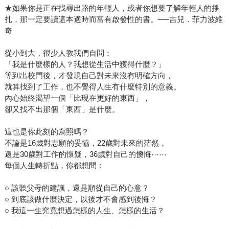
★如果你是正在找尋出路的年輕人，或者你想要了解年輕人的掙
扎，那一定要讀這本適時而富有啟發性的書。──吉兒．菲力波維
奇
從小到大，很少人教我們自問：
「我是什麼樣的人？我想從生活中獲得什麼？」
等到出校門後，才發現自己對未來沒有明確方向，
就算找到了工作，也不覺得人生有什麼特別的意義。
內心始終渴望一個「比現在更好的東西」，
卻又找不出那個「東西」是什麼。
這也是你此刻的寫照嗎？
不論是16歲對志願的妥協，22歲對未來的茫然，
還是30歲對工作的懷疑，36歲對自己的懊悔⋯⋯
每個人生轉折點，你都想問：
○ 該聽父母的建議，還是順從自己的心意？
○ 到底該做什麼決定，以後才不會感到後悔？
○ 我這一生究竟想過怎樣的人生、怎樣的生活？