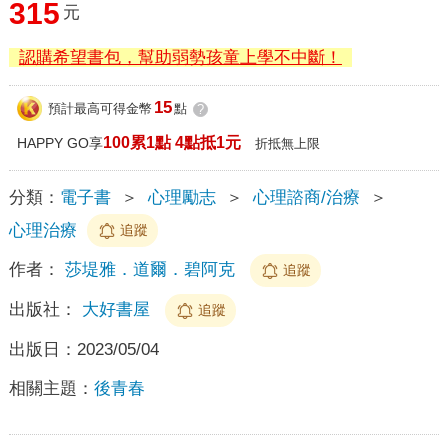
315
元
認購希望書包，幫助弱勢孩童上學不中斷！
15
預計最高可得金幣
點
?
100累1點 4點抵1元
HAPPY GO享
折抵無上限
分類：
電子書
＞
心理勵志
＞
心理諮商/治療
＞
心理治療
追蹤
作者：
莎堤雅．道爾．碧阿克
追蹤
出版社：
大好書屋
追蹤
出版日：
2023/05/04
相關主題：
後青春