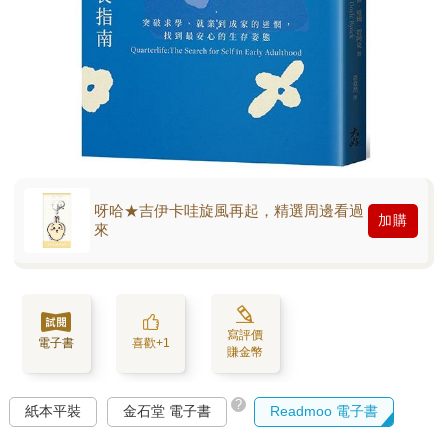
呀哈★吉伊卡哇旋風再起，精選周邊看過
加購
來
寫評價
電子書
喜歡+1
賺金幣
?
紙本平裝
金石堂 電子書
Readmoo 電子書