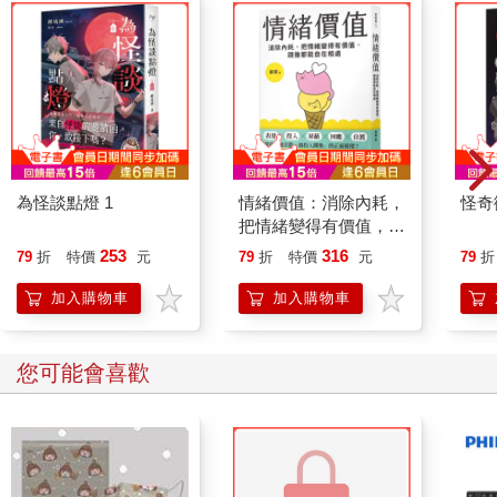
為怪談點燈 1
情緒價值：消除內耗，
怪奇
把情緒變得有價值，跟
誰都能自在相處
253
316
79
折
特價
元
79
折
特價
元
79
折
加入購物車
加入購物車
您可能會喜歡