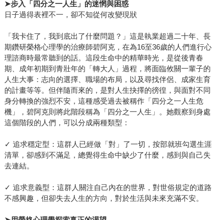
➤
步入「四分之一人生」的迷惘與困惑
日子過得表裡不一，卻不知從何改變現狀
「我卡住了，我到底出了什麼問題？」這是執業超過二十年、長
期鑽研榮格心理學的治療師碧阿克，在為16至36歲的人們進行心
理諮商時最常聽到的話。這段生命中的精華時光，是從後青春
期、成年初期到青壯年的「轉大人」過程，將面臨攸關一輩子的
人生大事：志向的選擇、職場的布局，以及尋找伴侶、成家生育
的計畫等等。但伴隨而來的，是對人生抉擇的徬徨，與面對不同
身分轉換的強烈不安，這種感受過去被稱作「四分之一人生危
機」，碧阿克則將此階段稱為「四分之一人生」。她觀察到身處
這個階段的人們，可以分成兩種類型：
✓ 追求穩定型：這群人已經做「對」了一切，按部就班勾選生涯
清單，卻感到不滿足，總覺得生命中缺少了什麼，感到與自己失
去連結。
✓ 追求意義型：這群人關注自己內在的世界，對世俗規定的道路
不感興趣，但卻失去人生的方向，對於生活與未來充滿不安。
➤
用榮格心理學探索真正的渴望