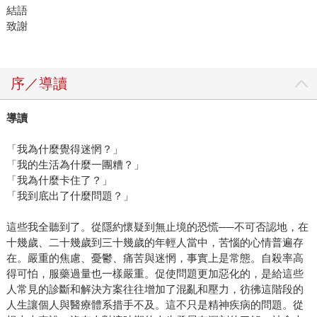
結語
致謝
序／導讀
導讀
「我為什麼覺得迷惘？」
「我的生活為什麼一團糟？」
「我為什麼卡住了？」
「我到底出了什麼問題？」
這些我全聽到了。從隱約懷疑到無止境的恐慌──不可否認地，在
十幾歲、二十幾歲到三十幾歲的年輕人當中，苦惱的心情普遍存
在。嚴重的焦慮、憂鬱、痛苦與迷惘，事實上是常態。自殺率高
得可怕，服藥過量也一樣嚴重。促使問題更加惡化的，是給這些
人常見的診斷和解決方案往往增加了混亂和壓力，彷彿這階段的
人生讓個人與醫療體系措手不及。這不只是精神疾病的問題。從