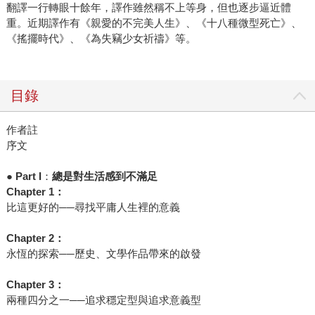
翻譯一行轉眼十餘年，譯作雖然稱不上等身，但也逐步逼近體
重。近期譯作有《親愛的不完美人生》、《十八種微型死亡》、
《搖擺時代》、《為失竊少女祈禱》等。
目錄
作者註
序文
●
Part I
：
總是對生活感到不滿足
Chapter 1
：
比這更好的──尋找平庸人生裡的意義
Chapter 2
：
永恆的探索──歷史、文學作品帶來的啟發
Chapter 3
：
兩種四分之一──追求穩定型與追求意義型