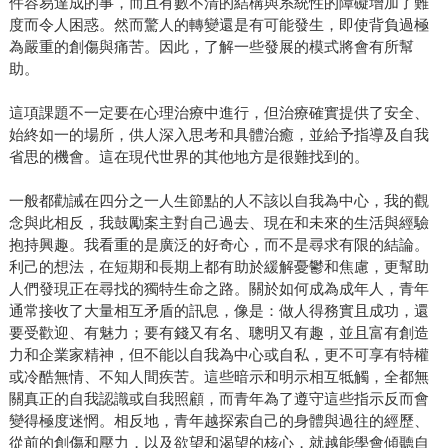
件容易達成的事，而且有數不清的結構與系統性的障礙增加了難
度而令人困惑。然而驚人的轉變還是有可能發生，即使背負過極
為嚴重的創傷與痛苦。因此，了解一些發展的模式將會有所幫
助。
這項課題不一定要在心理治療中進行，但治療確實提供了安全、
始終如一的場所，供人深入思考和具體治癒，並給予指導及自我
省思的機會。這在現代世界的其他地方是很難找到的。
一般都勸誡在四分之一人生節點的人不該以自我為中心，我的觀
念與此相反，我鼓勵案主對自己過去、現在和未來的生活與經驗
抱持興趣。我看重的是廣泛的好奇心，而不是尋求有限的結論。
利己的想法，在短期和長期上都有助於緩解憂鬱和焦慮，更幫助
人們發現正在尋找的獨特生命之路。關於如何成為成年人，青年
通常接收了大量相互矛盾的訊息，像是：做人得務實且成功，還
要受歡迎、有魅力；要有錢又有名、聰明又有趣，並且富有創造
力和企業家精神，但不能以自我為中心或自私，更不可享有特權
或冷酷無情、不知人間疾苦。這些暗示和明示相互牴觸，全都無
關真正的自我認識或自我照顧，而青年為了遵守這些指示反而會
變得極度迷惘。相反地，青年越探索自己的身體與過往的經歷、
從前的創傷和壓力，以及欲望和渴望的核心，就越能學會傾聽自