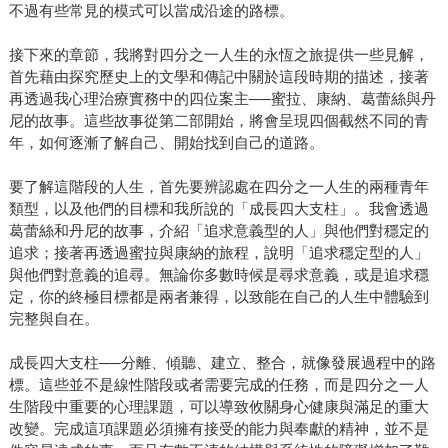
不過有些常見的模式可以當成沿途的路標。
接下來的章節，我將對四分之一人生的永恆之旅提供一些見解，
首先藉由探究歷史上的文學和傳記中關於這段時期的描述，接著
再透過我心理治療實務中的四位案主──蜜拉、康納、葛蕾絲與丹
尼的故事。這些故事從第二部開始，將會呈現四個截然不同的青
年，如何逐漸了解自己、開始找到自己的道路。
要了解這階段的人生，首先要辨認處在四分之一人生的兩種青年
類型，以及他們的目標和我所說的「成長四大支柱」。我會透過
葛蕾絲和丹尼的故事，介紹「追求意義型的人」與他們對穩定的
追求；接著再透過蜜拉與康納的旅程，說明「追求穩定型的人」
與他們對意義的追尋。無論你多數時候是尋求意義，或是追求穩
定，你的終極目標都是兩者兼得，以致能在自己的人生中體驗到
完整與自在。
成長四大支柱──分離、傾聽、建立、整合，就像發展過程中的路
標。這些並不是線性階段或者需要完成的任務，而是四分之一人
生階段中重要的心理課題，可以導致攸關身心健康與滿足的重大
改變。完成這項課題必須擁有接受的能力與奉獻的精神，並不是