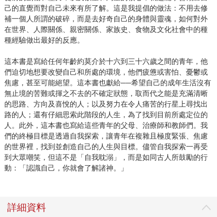
己的直覺而對自己未來有所了解。這是我提倡的做法：不用去修
補一個人所謂的破碎，而是去好奇自己的身體與靈魂，如何對外
在世界、人際關係、親密關係、家族史、食物及文化社會中的種
種經驗做出最好的反應。
這本書是寫給任何年齡約莫介於十六到三十六歲之間的青年，他
們迫切地想要改變自己和所處的環境，他們疲憊或害怕、憂鬱或
焦慮，甚至可能絕望。這本書也獻給──希望自己的成年生活沒有
無止境的苦難或揮之不去的不確定狀態，取而代之能是充滿清晰
的思路、方向及喜悅的人；以及努力在令人痛苦的行星上尋找出
路的人；還有仔細思索此階段的人生，為了找到目前所處定位的
人。此外，這本書也寫給這些青年的父母、治療師和教師們。我
們的終極目標是透過自我探索，讓青年在複雜且極度緊張、焦慮
的世界裡，找到並創造自己的人生與目標。儘管自我探索一再受
到大眾嘲笑，但這不是「自我耽溺」，而是如同古人所鼓勵的行
動：「認識自己，你就會了解諸神。」
詳細資料