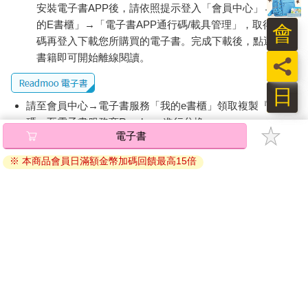
安裝電子書APP後，請依照提示登入「會員中心」→「我
的E書櫃」→「電子書APP通行碼/載具管理」，取得通行
會
碼再登入下載您所購買的電子書。完成下載後，點選任一
書籍即可開始離線閱讀。
員
日
請至會員中心→電子書服務「我的e書櫃」領取複製『兌換
碼』至電子書服務商Readmoo進行兌換。
電子書
退換貨須知：
※ 本商品會員日滿額金幣加碼回饋最高15倍
因版權保護，您在金石堂所購買的電子書僅能以金石堂專屬
的閱讀軟體開啟閱讀，無法以其他閱讀器或直接下載檔案。
依據「消費者保護法」第19條及行政院消費者保護處公告之
「通訊交易解除權合理例外情事適用準則」，非以有形媒介
提供之數位內容或一經提供即為完成之線上服務，經消費者
事先同意始提供。（如：電子書、電子雜誌、下載版軟體、
虛擬商品…等），
不受「網購服務需提供七日鑑賞期」的限
制
。為維護您的權益，建議您先使用「試閱」功能後再付款
購買。