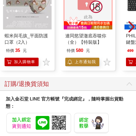
蝦米與毛孩_平面防護
連同慾望澈底吞噬你
PHI
口罩（2入）
（全）【特裝版】
鍵盤滑
35
580
特價
元
特價
元
499
加入購物車
上市通知我
訂購/退換貨須知
加入金石堂 LINE 官方帳號『完成綁定』，隨時掌握出貨動
態：