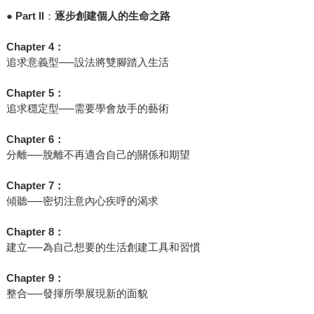
●
Part II
：
逐步創建個人的生命之路
Chapter 4
：
追求意義型──設法將雙腳踏入生活
Chapter 5
：
追求穩定型──需要學會放手的藝術
Chapter 6
：
分離──脫離不再適合自己的關係和期望
Chapter 7
：
傾聽──密切注意內心疾呼的渴求
Chapter 8
：
建立──為自己想要的生活創建工具和習慣
Chapter 9
：
整合──發揮所學展現新的面貌