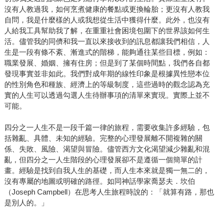
沒有人教過我，如何烹煮健康的餐點或更換輪胎；更沒有人教我
自問，我是什麼樣的人或我想從生活中獲得什麼。此外，也沒有
人給我工具幫助我了解，在重重社會困境包圍下的世界該如何生
活。儘管我的同儕和我一直以來接收到的訊息都讓我們相信，人
生是一段有條不紊、漸進式的階梯，能夠通往某些目標，例如：
職業發展、婚姻、擁有住房；但是到了某個時間點，我們各自都
發現事實並非如此。我們對成年期的線性印象是根據異性戀本位
的性別角色和種族、經濟上的等級制度，這些過時的觀念認為充
實的人生可以透過勾選人生待辦事項的清單來實現。實際上並不
可能。
四分之一人生不是一段千篇一律的旅程，需要收集許多經驗，包
括雜亂、具體、未知的經驗。完整的心理發展離不開複雜的關
係、失敗、風險、渴望與冒險。儘管西方文化渴望減少雜亂和混
亂，但四分之一人生階段的心理發展卻不是遵循一個簡單的計
畫。經驗是找到自我人生的基礎，而人生本來就是獨一無二的，
沒有專屬的地圖或明確的路徑。如同神話學家喬瑟夫．坎伯
（Joseph Campbell）在思考人生旅程時說的：「就算有路，那也
是別人的。」