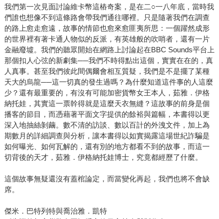
我們第一次見面討論維卡幣這樁奇案，是在二○一八年底，當時我
們誰也想像不到這條路會帶我們通往哪裡。只是隨著我們在調查
的路上愈走愈遠，故事的情節也愈來愈匪夷所思：一個躍然成形
的世界裡有著卡通人物似的反派，有英雄般的吹哨者，還有一片
金融廢墟。我們的聽眾開始在網路上討論起在BBC Sounds平台上
那個扣人心弦的新劇集──我們不時得點出這個，實實在在的，真
人真事。甚至我們彼此間偶爾會相互質疑，我們是不是擺了某種
天大的烏龍──這一切真的發生過嗎？為什麼知道這件事的人這麼
少？還有最重要的，有沒有可能加密貨幣女王本人，茹雅．伊格
納托娃，其實這一票幹得就是這麼天衣無縫？這故事的前身是個
播客的節目，而憑藉著平面文字提供的餘裕與篇幅，本書得以更
深入地抽絲剝繭。數不清的訪談、數以百計的外洩文件，加上為
期數月的詳細調查與分析，讓本書得以如實揭露這場世紀詐騙是
如何曝光、如何瓦解的，還有別的地方都看不到的故事，而這一
切背後的天才，茹雅．伊格納托娃博士，究竟都經歷了什麼。
這個故事無疑還沒有蓋棺論定，而當變化再起，我們也將不會缺
席。
傑米．巴特列特與喬治雅．凱特