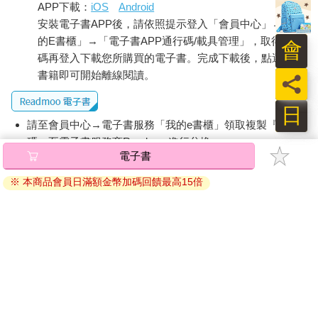
APP下載：
iOS
Android
真的能進入美國。兩週前在美國一落地，他對問東問西的邊境官
安裝電子書APP後，請依照提示登入「會員中心」→「我
員表示，他來美的目的是要跟綜合格鬥的選手一起訓練。憑藉一
身肌肉的骨架跟渾身上下的刺青，三十三歲的他看起來確實有那
的E書櫃」→「電子書APP通行碼/載具管理」，取得通行
會
麼回事。也許那就是他們讓他入境的原因。
碼再登入下載您所購買的電子書。完成下載後，點選任一
「商務艙要開始登機了嗎？」康斯坦丁來到出境大門後問起了土
書籍即可開始離線閱讀。
員
耳其航空的空服員。他又喜形於色了。能早一步登機是幹他這種
工作的一項福利。
日
「請走那道門，伊格納托夫先生，」女性空服員不動聲色地回覆
請至會員中心→電子書服務「我的e書櫃」領取複製『兌換
了他，並作勢請他走門的方向。
碼』至電子書服務商Readmoo進行兌換。
但他一通過那道門，康斯坦丁就知道他哪兒也別想飛了。五名身
電子書
著西裝的彪形大漢已經恭候他多時。他們其中兩人一擁而上，迅
退換貨須知：
雷不急掩耳地將他的手臂扭到身後，然後第三個人將他上銬後推
※ 本商品會員日滿額金幣加碼回饋最高15倍
因版權保護，您在金石堂所購買的電子書僅能以金石堂專屬
往一扇側門。他一個字都還來不及說，康斯坦丁就發現自己已經
的閱讀軟體開啟閱讀，無法以其他閱讀器或直接下載檔案。
坐在一間審訊室裡，活像來到了一九九○年代的偵探連續劇裡，彷
依據「消費者保護法」第19條及行政院消費者保護處公告之
彿馬上就會有不修邊幅的洛城警探跑出來唱黑臉跟白臉的雙簧。
「通訊交易解除權合理例外情事適用準則」，非以有形媒介
在此同時，鄧肯同樣沒得選擇坐在在走廊遠處的另一個類似的房
提供之數位內容或一經提供即為完成之線上服務，經消費者
間裡。
事先同意始提供。（如：電子書、電子雜誌、下載版軟體、
「你姊姊呢？」他們問道。
虛擬商品…等），
不受「網購服務需提供七日鑑賞期」的限
這個問題，聯邦調查局已經問了兩年。就在十八個月前，他們差
制
。為維護您的權益，建議您先使用「試閱」功能後再付款
一點就抓到她了──她幾乎是他們的囊中物。他們甚至向保加利亞