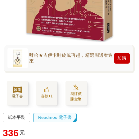
呀哈★吉伊卡哇旋風再起，精選周邊看過
加購
來
寫評價
電子書
喜歡+1
賺金幣
紙本平裝
Readmoo 電子書
336
元