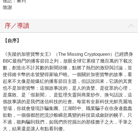
後記：審判
致謝
序／導讀
【自序】
《失蹤的加密貨幣女王》（The Missing Cryptoqueen）已經躋身
BBC最熱門的播客節目之列，放眼全球它累積了幾百萬的下載次
數，創造出不計其數的新聞頭條，點燃了熱烈的激辯與討論，並
使得維卡幣的名號變得家喻戶曉。一個關於加密貨幣的故事，看
起來不太像是能爆紅的播客節目主題，但話說回來，它講的其實
也不是加密貨幣：這個故事說的，是人的貪婪、是從眾的心理，
是腐敗、是「假新聞」、是監理失靈與商業炒作。換句話說，這
個故事講的是我們迷信科技的社會。每當有全新科技光鮮亮麗地
登場，你就會發現詐騙集團、江湖郎中、職業騙子在你身邊蠢蠢
欲動，一個個都想把流沙般瞬息萬變的科技當成斂財的幌子。只
不過，能夠騙到我們，如我們所挖掘出的那樣膽子之大，手筆之
大，結果還是讓人有點看到傻。