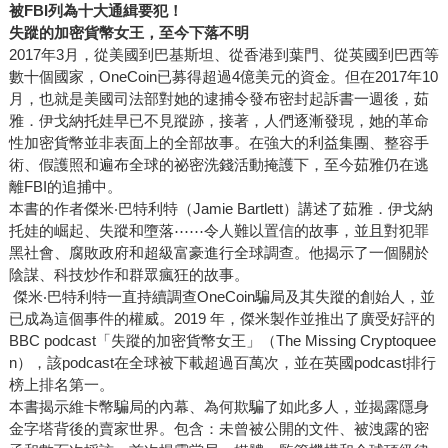
被FBI列為十大通緝要犯！
失蹤的加密貨幣女王，至今下落不明
2017年3月，從美國到巴基斯坦、從香港到葉門、從英國到巴西等
數十個國家，OneCoin已募得超過4億美元的資金。但在2017年10
月，也就是美國司法部對她的逮捕令發布密封起訴書一週後，茹
雅．伊戈納托娃早已不見蹤跡，接著，人們逐漸發現，她的革命
性加密貨幣並非表面上的全部故事。在強大的利益集團、整容手
術、假護照和遍布全球的祕密洗錢活動掩護下，至今茹雅仍在逃
離FBI的追捕中。
本書的作者傑米‧巴特利特（Jamie Bartlett）講述了茹雅．伊戈納
托娃的崛起、失蹤和墮落⋯⋯令人難以置信的故事，並且對犯罪
黑社會、腐敗政府和超級富豪進行全球調查。他揭示了一個關於
陰謀、科技炒作和群眾瘋狂的故事。
傑米‧巴特利特一直持續調查OneCoin騙局及其失蹤的創始人，並
已成為這個事件的權威。2019 年，傑米製作並推出了廣受好評的
BBC podcast「失蹤的加密貨幣女王」（The Missing Cryptoquee
n），該podcast在全球被下載超過百萬次，並在英國podcast排行
榜上排名第一。
本書揭示維卡幣騙局的內幕、為何欺騙了如此多人，並揭露隱身
金字塔背後的賣家世界。包含：未曾被公開的文件、被洩露的密