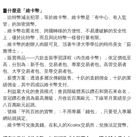
▊
什麼是「維卡幣」
．比特幣減去犯罪，等於維卡幣。維卡幣是「有中心、有人監
管」的加密貨幣。
．維卡幣在匿名性、跨國轉移的方便性、不易遭破解的安全性
上，優於比特幣，而且與比特幣一樣發行量有限。
．維卡幣的創辦人肉眼可見、頂著牛津大學學位的時尚美女「茹
雅博士」。
．
販賣商品——六款盒裝學習課程（內含維卡幣），依定價低至
高，分別為：新手包、交易者包、專業交易者包
、
高管交易者
包、大亨交易者包、至尊交易者包。
．薪獎方案：透過多層次傳銷販售。十趴的直銷佣金，十趴的業
績佣金，其中四成以維卡幣支付。
．利益最大化的會員模式：會員階級體系以鑽石和寶石來命名，
皇冠鑽石會員為最高層級，月收近百萬歐元，下線單月業績至少
八百萬歐元起跳。
．號稱「平民百姓的貨幣」：不用專屬「錢包」，只要登入專屬
網站就搞定。
．維卡幣可兌換真錢。在私人的Xcoinx交易所，兌換法定貨幣。