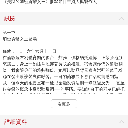
《失蹤的加密貨幣女王》播客節目主持人與製作人
試閱
第一章
加密貨幣女王登場
倫敦，二○一六年六月十一日
在倫敦溫布利體育館的後台，茹雅．伊格納托娃博士正緊張地踱
來踱去，身上一如往常地穿著長版的禮服。我會讓你們的幣數翻
倍，我會讓你們的幣數翻倍。她可以聽見背景處有崇拜的數千粉
絲在發出鼓譟聲與歡呼聲。平日的茹雅並不會在活動前感到緊
張，但今天的她要宣布一樣把金融投資法則一條條違反光──甚至
跟金錢的概念本身都唱反調──的事情。要知道台下的群眾已經把
身家都拿出來投資她所承諾的一場全球「金融革命」，今天她要
是不能繼續說服他們，那一切就都玩完了。這當中牽涉到的，是
看更多
高達十億美元的輸贏。
她的二當家賽巴斯琛．葛林伍德正在台上暖場。「今天我很榮幸
能站在這裡！」他大喊著。「你們全都太棒了！」這對搭檔創立
詳細資料
了他們的公司，不過是兩年前的事。而在這兩人之中，賽巴斯琛