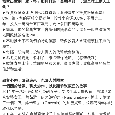
橫空出世的「維卡幣」如何打造「金融革命」，讓全球上億人上
鉤？
►投資報酬率比股神巴菲特還高：股神每年的投資報酬率是2
0%。維卡幣的至尊交易者包，投報率直逼300%，不用等上一
年：投入一萬兩千五百歐元，馬上拿回四萬歐元。
►簡單明瞭的薪獎方案、會增值的無形產品，還有一個念法律的
老闆跟她的名校PhD。
►不斷推出下不為例的特別優惠，確保投資人永遠繼續往下買的
壓力。
►每隔一段時間，投資人購入的代幣就會翻倍。
►為避免搶購潮，發明了「維卡幣保險箱」（存幣機制）
►歡迎寄生上流：華麗的發布大會。會員專屬：參觀高層的奢華
住所和生活。
致富心態，讓錢進來，也讓人財兩空
一個關於陰謀、科技炒作，以及讓群眾瘋狂的故事
2014 年一名出身保加利亞的女子，受過牛津大學教育、自稱「加
密貨幣女王」的茹雅．伊戈納托娃（Ruja Ignatova）博士，創辦
了一個叫做「維卡幣」（Onecoin）的加密貨幣，並宣稱兩年內將
取代比特幣。
2016年，在溫布利體育館成千上萬個崇拜者面前，茹雅．伊戈納