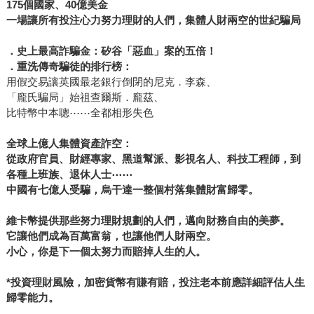
175
個國家、40億美金
一場讓所有投注心力努力理財的人們，集體人財兩空的世紀騙局
．史上最高詐騙金：矽谷「惡血」案的五倍！
．重洗傳奇騙徒的排行榜：
用假交易讓英國最老銀行倒閉的尼克．李森、
「龐氏騙局」始祖查爾斯．龐茲、
比特幣中本聰⋯⋯全都相形失色
全球上億人集體資產詐空：
從政府官員、財經專家、黑道幫派、影視名人、科技工程師，到
各種上班族、退休人士
⋯⋯
中國有七億人受騙，烏干達一整個村落集體財富歸零。
維卡幣提供那些努力理財規劃的人們，邁向財務自由的美夢。
它讓他們成為百萬富翁，也讓他們人財兩空。
小心，你是下一個太努力而賠掉人生的人。
*
投資理財風險，加密貨幣有賺有賠，投注老本前應詳細評估人生
歸零能力。