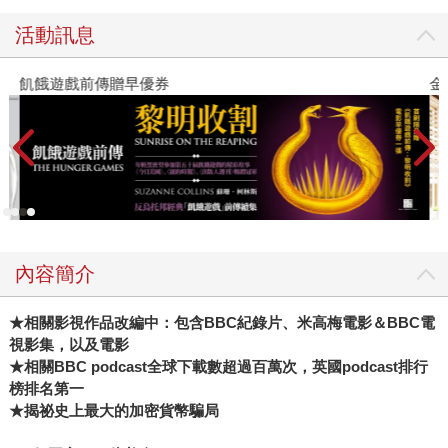
活動訊息
飢餓遊戲前傳贈早優券
金
內容簡介
★相關影視作品改編中：包含BBC紀錄片、米高梅電影＆BBC電
視影集，以及電影
★相關BBC podcast全球下載數超過百萬次，英國podcast排行
榜排名第一
★揭祕史上最大的加密貨幣騙局