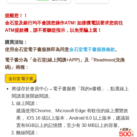
乎她打破了經濟學入門的基本規則：一樣東西的供給量增加，價
格就會下來。同樣好像大家的無所謂還有她打破了自己的承諾：
提醒您！！
維卡幣的流通量將永遠維持在二十一億顆，而「供給固定」可是
金石堂及銀行均不會請您操作ATM! 如接獲電話要求您前往
加密貨幣的全副意義所在。所以，她究竟要怎麼把維卡幣的數量
ATM提款機，請不要聽從指示，以免受騙上當！
增加五十倍？而且還不能影響到其價格？
如果有誰能在一夕之間創造出一堆百萬富翁，那人自然非茹雅博
購買須知：
士莫屬。
使用金石堂電子書服務即為同意
金石堂電子書服務條款
。
電子書分為「金石堂(線上閱讀+APP)」及「Readmoo(兌換
洛杉磯國際機場，二○一九年三月六日
「康斯坦丁．伊格納托夫與鄧肯．亞瑟請到櫃台報到。」機場的
碼)」兩種：
廣播系統傳來了這樣的聲音。
康斯坦丁的班機已經誤點了兩個多小時，而這正是他最不樂見的
發展。這幾天可把他給累壞了。連著三天，他都跟負責IT的大個
將儲存於會員中心→電子書服務「我的e書櫃」，點選線上
子南非同事鄧肯．亞瑟，一起被困在飯店會議室裡，共同策畫維
閱讀直接開啟閱讀。
卡幣電商部門的美國擴張大計。唯一可堪告慰的是，他很快就能
線上閱讀：
舒舒服服地坐進商務艙，在史蒂芬金小說新作的陪伴下踏上歸
建議使用Chrome、Microsoft Edge 有較佳的線上瀏覽效
途，回到保加利亞。
果， iOS 16 或以上版本，Android 6.0 以上版本，建議裝
他被警告過好幾次，赴美是在冒不必要的風險。但來自神祕高層
置有6GB以上的記憶體，至少有 30 MB以上的容量。
的「消息來源」，安全顧問法蘭克向康斯坦丁保證，他不在國際
離線閱讀：
刑警的任何一張逮捕名單上。一開始，康斯坦丁有點驚訝於他竟