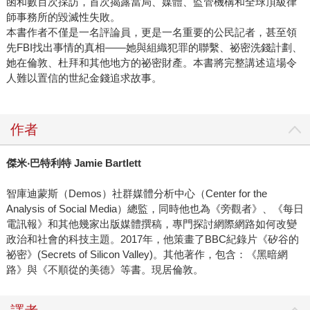
函和數百次採訪，首次揭露當局、媒體、監管機構和全球頂級律
師事務所的毀滅性失敗。
本書作者不僅是一名評論員，更是一名重要的公民記者，甚至領
先FBI找出事情的真相——她與組織犯罪的聯繫、祕密洗錢計劃、
她在倫敦、杜拜和其他地方的祕密財產。本書將完整講述這場令
人難以置信的世紀金錢追求故事。
作者
傑米‧巴特利特 Jamie Bartlett
智庫迪蒙斯（Demos）社群媒體分析中心（Center for the
Analysis of Social Media）總監，同時他也為《旁觀者》、《每日
電訊報》和其他幾家出版媒體撰稿，專門探討網際網路如何改變
政治和社會的科技主題。2017年，他策畫了BBC紀錄片《矽谷的
祕密》(Secrets of Silicon Valley)。其他著作，包含：《黑暗網
路》與《不順從的美德》等書。現居倫敦。