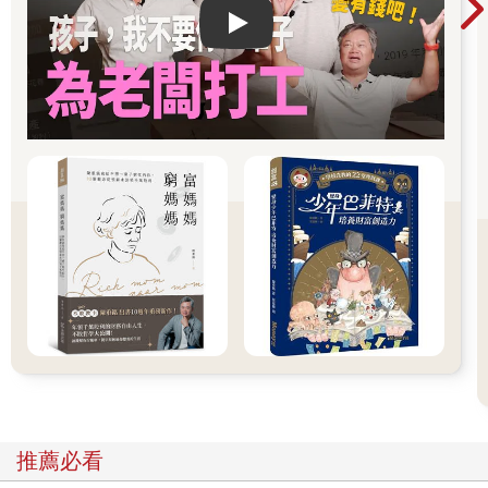
商務，他只是把電商推廣到家家戶戶而已。微軟的MySpace比臉
書先出茅蘆，但改變世界的是馬克．祖克伯。賈伯斯、比爾．蓋
Play video
茲、伊隆．馬斯克，甚至於湯瑪斯．愛迪生，都是拿已經存在的
概念，做出了凡夫俗子都能用得上的東西。那就是維卡幣──老少
咸宜的加密貨幣。它的聲勢暫時可能比不上家喻戶曉的比特幣，
但那也就是暫時而已。茹雅保證維卡幣會比對手更便捷、更順
暢、更好用。她估計著有朝一日，員工用會維卡幣領薪水，領了
薪水用會維卡幣買東西。任何人趁現在投資價格還沒如火箭升空
般的維卡幣，時候到了都能大削一筆。
但維卡幣的意義遠遠不只是發財致富而已。銀行家與各國政府已
經割韭菜割了幾十年，全都是靠他們掌控了貨幣：他們可以印鈔
票，可以訂定利率，然後把錢貸放出去，還可以拿錢去投機獲
利，你想跟他們借錢還得被狠敲一筆手續費。二○○八到二○○九年
的金融海嘯就是一個經典的案例。面對這樣的問題，像比特幣與
維卡幣這樣的加密貨幣就是解答，而靠的就是這項科技當中所隱
藏的革命性概念：固定的貨幣供給量。中本聰之所以創造比特
幣，是因為他看不慣各國政府在二○○八年的金融危機時，是如何
印鈔救市來保住那些眼看要破產的銀行，須知多印出來的鈔票最
終就是劫貧濟富，讓窮人變得更窮。所以，中本聰才在比特幣的
總量上加了一個天花板，就是兩千一百萬顆，不會再多了，而且
推薦必看
其發行會根據預先程式設計好的速率去進行，外力難以干預。換