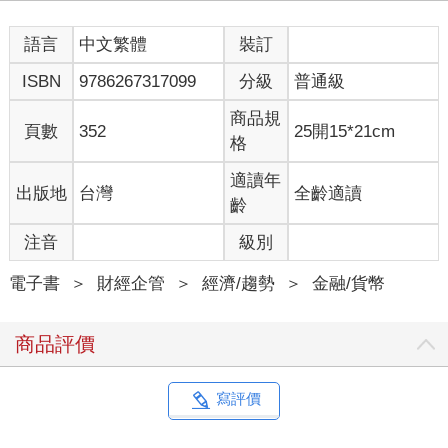
一直都是比較會賣東西的那個。但現場的三千人可不是大老遠從
七十個國家過來看他的。他們來此是為了她：全世界最令人興奮
語言
中文繁體
裝訂
不已的加密貨幣背後，那個不世出的天才。
ISBN
9786267317099
分級
普通級
賽巴斯琛用他一貫語不驚人死不休的口氣介紹了茹雅出場：「今
天把我們聚在一起的理由……讓我們用熱烈的掌聲歡迎我們的造
商品規
物主，我們的創辦人……」
頁數
352
25開15*21cm
格
艾莉西亞．凱斯的《烈火女孩》一曲，從溫布利體育館的音響系
統中炸開，焰火點亮了舞台。每個小細節，包括邀請函上使用的
適讀年
出版地
台灣
全齡適讀
字眼，都經過精心策畫。茹雅知道外表等於一切，只要妳看起來
齡
有那回事，旁人就會相信妳真的是那回事。她自信滿滿地走了出
來，她的黑長髮、深紅唇膏、在聚光燈下閃閃發光的華麗紅禮
注音
級別
服，鑽石耳環──一切的一切都展現著成功與魅力。在她身後，有
一個被火焰吞沒的巨大標誌，上頭寫著：維卡幣（OneCoin）。
電子書
＞
財經企管
＞
經濟/趨勢
＞
金融/貨幣
台下的投資人──衣冠楚楚的烏干達商賈、出身東倫敦的虔誠穆斯
林、在斯堪地那維亞挨家挨戶推銷維他命的業務員──全都對茹雅
商品評價
的背景故事朗朗上口。事實上，他們大多數人正是因為熟知茹雅
的出身，才信任她，才願意把錢交給她的。牛津大學的明星學
生。任職高階顧問公司期間，在跨國金融上有過一段十分亮眼的
寫評價
表現。年僅三十六歲，已兩度獲選保加利亞年度最佳女企業家，
還榮登過《富比世雜誌》的封面之星。她的保加利亞語、德文、