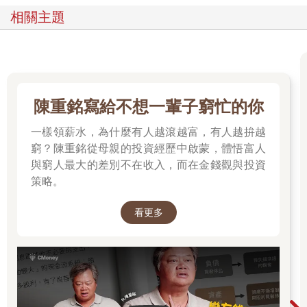
英文、法文與俄文，都很流利。群眾中有人竊竊私語著說她的智
相關主題
商超過兩百，有些人還配戴著上面印著她面容的胸章。
她產生了那個改變了所有人生命的發想，不過是距今兩年半前的
事情。二○一一年，她第一次聽說有樣東西叫「比特幣」的時候，
茹雅還半信半疑。她來自金融圈，來自傳統的銀行業，事情在那
兒都得按規矩來；貨幣有政府背書，由央行掌控，這一點確定得
一如日夜交替。但她愈是去深入瞭解這個奇特的虛擬貨幣，這種
陳重銘寫給不想一輩子窮忙的你
運行在線上，銀行跟政府都鞭長莫及的新玩意兒，她就愈是對其
著迷。虛擬貨幣的發明者，是一個冰雪聰明、但身分神祕的程式
一樣領薪水，為什麼有人越滾越富，有人越拚越
設計師，「中本聰」是他用以闖蕩江湖的假名。中本聰在二○○九
窮？陳重銘從母親的投資經歷中啟蒙，體悟富人
年創造出比特幣之後，就不知所蹤了，但他留下了一張藍圖，給
與窮人最大的差別不在收入，而在金錢觀與投資
簡直是為網路時代量身訂做的一種全新貨幣。一種不受銀行或國
策略。
界節制的金錢。一種沒有單一個人可以一手掌握，在世界各地傳
來傳去就跟發電郵一樣容易的「加密貨幣」。這在別人眼中可能
看更多
是一種莫名其妙的實驗，但茹雅看到的卻是一種科技準備好了要
改變世界。她覺得低買高賣這些新貨幣來賺錢的層次太低，她決
定一不做二不休，創造一種屬於她的加密貨幣。
她偶爾會跟懷疑論者說在科技的世界裡，發財的從來不是那個第
一個想出點子的人──而是那個讓大街小巷上的男男女女用得上這
個點子的人。傑夫．貝佐斯做大了亞馬遜，但他並沒有發明電子