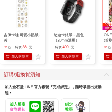
「我們可以靠現有的這些成為世界上最大的加密貨幣嗎？」茹雅
似問非問地說著。
「可以！」有人從座位的Z排大喊。那確定到不行的聲音，大聲到
站在高高的舞台上的茹雅，都聽得一清二楚。
「不，我們不行。」茹雅說。讓她懸著一顆心的時刻來了。
「（我們要）創造一個比誰都大的貨幣……我們要把規模增加到
吉伊卡哇 可愛小貼紙-
悠遊卡錶帶－黑色
ONE
一千兩百億顆。」
黃
（20mm適用）
(首刷
她放慢了速度強調那一湯匙糖，好藉此模糊這一戲劇性──而且在
理論上不可能做到的事情──增加維卡幣的發行量。「為了回饋你
38
490
95
折
特價
元
特價
元
85
折
們這群老成員，感謝你們從第一階段就支持我們到現在……我們
加入購物車
加入購物車
將以公司的名義將你們帳戶裡的幣數加倍。」
群眾馬上就炸開了。現場的瘋狂氣氛與其說是銷售大會，更接近
於宗教慶典。在場者不是大聲歡呼，就是激動成啞巴。二○一六年
十月一日──差不多三個月後──所有人的維卡幣數量都會翻倍。
訂購/退換貨須知
更棒的是，茹雅還承諾維卡幣的幣值也會維持不變，每一顆維卡
幣還是價值五點九五歐。
加入金石堂 LINE 官方帳號『完成綁定』，隨時掌握出貨動
「我們愛你，茹雅，」一個聲音大叫。
態：
「謝謝你，」她答道。「兩年後，就不會再有人討論比特幣
了。」
就這麼一個響指，茹雅博士就讓在場每個人的財富翻了一輪。這
還不包括數十萬名沒能親自來到倫敦的投資人。大家似乎並不在