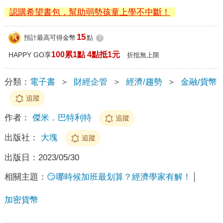
認購希望書包，幫助弱勢孩童上學不中斷！
15
預計最高可得金幣
點
?
100累1點 4點抵1元
HAPPY GO享
折抵無上限
分類：
電子書
＞
財經企管
＞
經濟/趨勢
＞
金融/貨幣
追蹤
作者：
傑米．巴特利特
追蹤
出版社：
大塊
追蹤
出版日：
2023/05/30
相關主題：
😏哪時候加班最划算？經濟學家有解！
加密貨幣