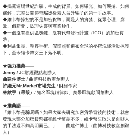
◆揭露這場世紀詐騙，生成的背景、如何曝光、如何襲捲、如何
崩解，完整公開傳奇騙徒從素人晉升騙子的第一手故事。
◆維卡幣操控的不是加密貨幣，而是人的貪婪、從眾心理、腐
敗、假新聞，監理失靈與商業炒作。
◆一個沒有提供區塊鏈、沒有代幣發行計畫（ICO）的加密貨
幣。
◆利益集團、整容手術、假護照和遍布全球的祕密洗錢活動掩護
下，至今維卡幣女王下落不明。
★強力推薦——
Jenny /
JC財經觀點創辦人
曲建仲博士
/ 曲博科技教室創辦人
許繼元Mr.Market市場先生
/ 財經作家
林紘宇（果殼）
/ 知名區塊鏈律師、奧果區塊顧問創辦人
★推薦語——
「維卡幣是騙局嗎？如果大家去研究加密貨幣背後的技術，就會
發現大部分加密貨幣都和維卡幣蒫不多，維卡幣失敗只是創辦人
的手法還不夠高明而已。」——曲建仲博士（曲博科技教室創辦
人）