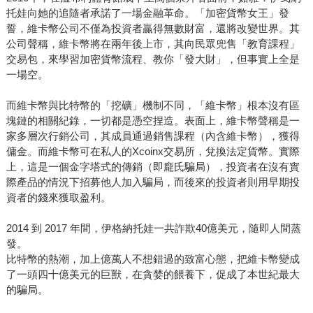
托娃向她的追隨者承諾了一場金融革命。「加密貨幣女王」發
誓，維卡幣公司不僅為投資者贏得無數財富，還將改變世界。其
公司聲稱，維卡幣將在兩年後上市，其向民眾兜售「教育課程」
交易包，來學習加密貨幣流程、教你「發大財」，但事實上全是
一場空。
而維卡幣與比特幣的「挖礦」機制不同，「維卡幣」根本沒有區
塊鏈的相關紀錄，一切都是憑空捏造。表面上，維卡幣聲稱是一
家多層次行銷公司，其成員通過銷售課程（內含維卡幣），獲得
傭金。而維卡幣可在私人的Xcoinx交易所，兌換法定貨幣。實際
上，這是一個金字塔式的傳銷（即龐氏騙局），投資者在沒有實
際產品的情況下招募他人加入騙局，而後來的投資者則用早期投
資者的錢來獲取盈利。
2014 到 2017 年間，伊格納托娃一共詐欺40億美元，隨即人間蒸
發。
比特幣的熱潮，加上億萬人不想錯過的致富心態，把維卡幣變成
了一頭四十億美元的巨獸，在貪婪的餵養下，促成了本世紀最大
的騙局。