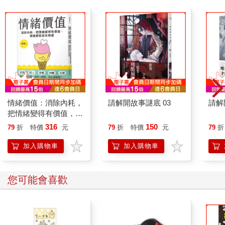
句話說，這就是一種供給量確定，而且政府的手伸不進來的貨
幣。
維卡幣在茹雅的擘劃中，會成長為比比特幣更大的加密貨幣，但
其遵循的規則跟比特幣並沒有什麼不一樣。相對於比特幣就是兩
千一百萬顆打死，維卡幣的流通量則永世固定在二十一億顆。這
個數字──二十一億──代表了一切。這個數量內建在這套科技本
身之中，就像刻在石頭上的文字。沒有人可以印出第二十一億零
一顆維卡幣，就連茹雅自己都辦不到。無怪乎當權者這麼害怕像
維卡幣這樣的加密貨幣。一樣他們控制不了的東西，當權者豈能
情緒價值：消除內耗，
請解開故事謎底 03
請解
不怕。
把情緒變得有價值，跟
「我覺得時候到了，」茹雅用她很特別的保加利亞文混德文口音
誰都能自在相處
316
150
79
折
特價
元
79
折
特價
元
79
折
告訴群眾，並仔細留下了設計好的空檔讓眾人鼓掌；「成敗在此
一舉，我們要成為世上加密貨幣的第一把交椅。」
加入購物車
加入購物車
你想在溫布利體育館裡找到一個質疑她的人都難。畢竟從之前到
現在，茹雅沒打過一句誑語。十八個月內，二十億歐元的投資流
入了維卡幣，推著其單枚市值從零歐飆升到五點九五歐──跟她的
您可能會喜歡
預測分毫不差。館內幾百人已是百萬富翁，就因為她的眼光神
準。
但如今她告訴他們，我們有了點問題。很顯然，維卡幣擴張得太
大又太快，搞得她已經沒有錢幣可賣。