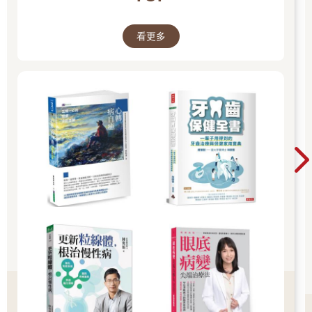
家如葉天士等溫病學家採用。葉天士因而創立了「衛氣營血」辨
證，將外感溫熱，病由淺入深或由輕而重的病理過程分為四個階
看更多
段，「衛分、氣分、營分、血分」各有其相應的證候特點及病理
變化規律，此一辨證法對判斷疫病的傳染路徑及對應治療方法極
有幫助。
正氣內存，邪不可干
新冠疫情發生之後，最令大家困惑的是：為什麼有的人即使打了
疫苗，仍然會確診？為什麼有些人即使和確診者近距離接觸，甚
至生活起居在一起，依然不會被傳染？難道他就是所謂免疫力
（抵抗力）超強，「百毒不侵」的「天選之人」？確診者康復
後，照理說已得到「無敵星星」，為何仍會一再染疫？為什麼有
的確診者即使康復後，身體仍有各種令人不舒服的後遺症？有的
人卻能船過水無痕，完全無後遺症……對這場突如其來的新病毒
而造成的疫病，我們仍有許多疑問與迷惑。
我必須說，有些病毒會與某些人相應，特別喜歡拿他們當殖民
地，因此容易染疫。而某些有特殊體質（如免疫系統強大）的
人，病毒比較不喜歡接近，即使不小心染疫，通常症狀也都十分
輕微，甚至毫無症狀；因為病毒一感應這個人不是理想宿主，此
地非久留之地，也會想要離開吧！這讓我立刻想起了《內經．素