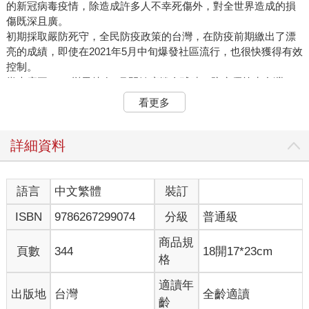
的新冠病毒疫情，除造成許多人不幸死傷外，對全世界造成的損
傷既深且廣。
初期採取嚴防死守，全民防疫政策的台灣，在防疫前期繳出了漂
亮的成績，即使在2021年5月中旬爆發社區流行，也很快獲得有效
控制。
當大魔王Delta變異株在7月開始席捲全球時，防疫優等生台灣一
樣守得很好。11月Omicron病毒變異株出現，並在12月成為新的
看更多
強勢病毒，傳播速度更快，更多人被傳染確診。據衛福部疾管署
統計，至2023年3月26日止，全世界確診病例有761,065,454例，
其中死亡的病例有6,996,769例；其中台灣確診病例有10,143,788
詳細資料
人，死亡18,371人，染疫人口約占總人口數42.5%。
在面對變化層出不窮的新冠病毒及生活上的種種壓力時，我認
為，倡導扶持及充實大家的正氣，潔淨身心，不但能與病毒「和
語言
中文繁體
裝訂
平相處，各安其位」，更能帶動集體向善、崇善的環境，令人心
ISBN
9786267299074
分級
普通級
思回穩向善。社會正氣充盈，才是最有效的防疫策略。
商品規
中醫如何看新冠肺炎
頁數
344
18開17*23cm
格
自從新冠肺炎爆發後，世界各地具規模的醫學機構及研究組織，
紛紛對新冠肺炎病毒進行研究，尋求破解之道。但在新冠肺炎肆
適讀年
出版地
台灣
全齡適讀
虐世界近三年後，仍缺乏有效率、具信服力的特定治療方式，一
齡