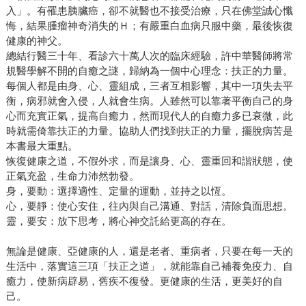
入」。有罹患胰臟癌，卻不就醫也不接受治療，只在佛堂誠心懺
悔，結果腫瘤神奇消失的Ｈ；有嚴重白血病只服中藥，最後恢復
健康的神父。
總結行醫三十年、看診六十萬人次的臨床經驗，許中華醫師將常
規醫學解不開的自癒之謎，歸納為一個中心理念：扶正的力量。
每個人都是由身、心、靈組成，三者互相影響，其中一項失去平
衡，病邪就會入侵，人就會生病。人雖然可以靠著平衡自己的身
心而充實正氣，提高自癒力，然而現代人的自癒力多已衰微，此
時就需倚靠扶正的力量。協助人們找到扶正的力量，擺脫病苦是
本書最大重點。
恢復健康之道，不假外求，而是讓身、心、靈重回和諧狀態，使
正氣充盈，生命力沛然勃發。
身，要動：選擇適性、定量的運動，並持之以恆。
心，要靜：使心安住，往內與自己溝通、對話，清除負面思想。
靈，要安：放下思考，將心神交託給更高的存在。
無論是健康、亞健康的人，還是老者、重病者，只要在每一天的
生活中，落實這三項「扶正之道」，就能靠自己補養免疫力、自
癒力，使新病辟易，舊疾不復發。更健康的生活，更美好的自
己。