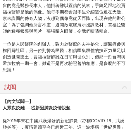
奮的竟是醫務長本人，他掛著難以置信的笑容，手舞足蹈地說賈
福拉醫師是他的偶像。他每學期都會跟學生介紹這位遠在天邊、
素未謀面的傳奇人物，沒想到偶像竟從天而降，出現在他的辦公
室！為了強調他所言不虛，還開啟電腦展示授課教材，賈福拉醫
師的種種報導與照片一張張躍入眼簾，令我們嘖嘖稱奇。
一位是人民醫院的創辦人，致力於醫療的去神祕化，讓醫療參與
權回歸社區，另一位則誓為民醫，相信匯集群體的扶正力量足以
創造世間樂土，賈福拉醫師雖在日前與世永別，但那一刻台灣與
孟加拉的一期一會，難道不是再次驗證善的相應，是多麼的不可
思議！
試閱
【內文試閱一】
人眾疾疫難──從新冠肺炎疫情說起
從2019年末在中國武漢爆發的新冠肺炎（亦稱COVID-19、武漢
肺炎等），疫情延續至今已經近三年。這一波堪稱「世紀災難」