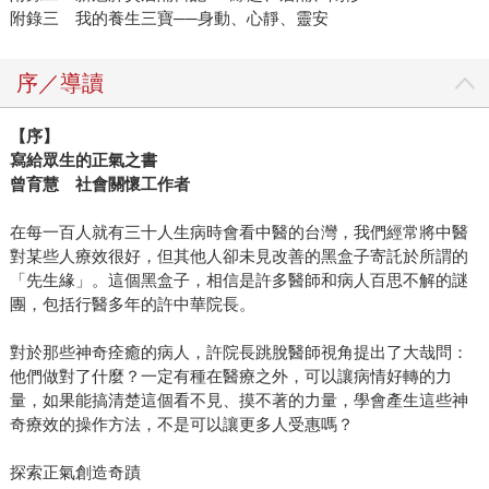
附錄三 我的養生三寶──身動、心靜、靈安
序／導讀
【序】
寫給眾生的正氣之書
曾育慧 社會關懷工作者
在每一百人就有三十人生病時會看中醫的台灣，我們經常將中醫
對某些人療效很好，但其他人卻未見改善的黑盒子寄託於所謂的
「先生緣」。這個黑盒子，相信是許多醫師和病人百思不解的謎
團，包括行醫多年的許中華院長。
對於那些神奇痊癒的病人，許院長跳脫醫師視角提出了大哉問：
他們做對了什麼？一定有種在醫療之外，可以讓病情好轉的力
量，如果能搞清楚這個看不見、摸不著的力量，學會產生這些神
奇療效的操作方法，不是可以讓更多人受惠嗎？
探索正氣創造奇蹟