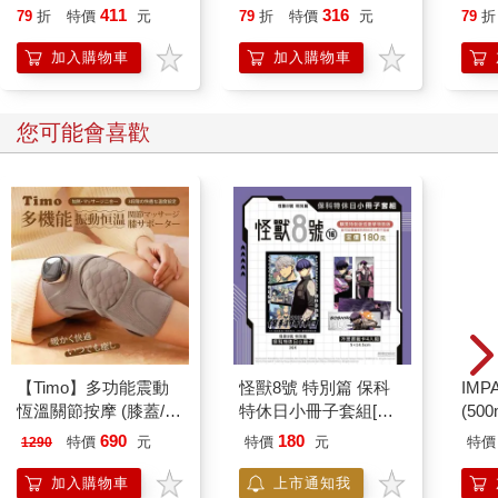
喵》作者最新力作，附
誰都能自在相處
411
316
79
折
特價
元
79
折
特價
元
79
折
人若正氣充盈，則病邪（邪氣）難犯；若一個人常受病邪侵襲，
【首卷特典】拉頁
追本溯源，必源於其正氣虛弱，病邪不召自來。這裡的「邪」可
加入購物車
加入購物車
能是癌細胞、病菌、病毒等，新冠肺炎的冠狀病毒就是其中之
一。這可以從一些新冠肺炎確診者即使病癒後，各種後遺症卻尾
大不掉，造成身體各系統症狀頻頻一事得到例證。當一個人因某
您可能會喜歡
些原因而正氣不足時，就像身體有了破洞，方便病毒趁虛而入。
自從Omicron變異病毒株出現後，其傳播力強，傳染快，雖然絕
大部分為輕症或無症狀，但約有四成的確診者在痊癒後仍受後遺
症之苦。新冠肺炎後遺症被西方媒體冠以long covid的稱號，代表
後遺症復原是一條漫長、艱苦的恢復之路（long-haul），有人將
其翻譯為「長新冠」。我不喜歡這個名詞，這long有多長？有一
種新冠肺炎漫長而永無結束之日的感覺，我還是願意用「冠後」
來稱呼新冠肺炎後遺症。
據統計，後遺症林林總總有兩百多種，常見的也有三十多種。這
些後遺症遍及全身，造成器官組織受損，影響日常生活品質。例
【Timo】多功能震動
怪獸8號 特別篇 保科
IM
如有人失眠、睡不著，有人咳嗽不止，甚至有喘有痰等呼吸道問
恆溫關節按摩 (膝蓋/
特休日小冊子套組[限
(50
題；還有人出現「腦霧」（brain fog）現象，也有注意力不集
肩/手肘通用) 無線充電
加購]
IMC
中、記憶變差、反應遲鈍、憂鬱、焦慮、倦怠等症狀；還有人腸
690
180
特價
元
特價
元
特價
1290
加熱護膝 智能震動護
胃受損，食慾也不振。其他還有頭痛、頭暈、胸悶、長疹子、渾
膝熱敷 【單入組】
加入購物車
上市通知我
身痠痛、掉髮盜汗等症狀，可說是全身上下都受影響。