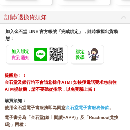
冠後強弱vs正氣盈虛
為何會發生這種情況？根據我的經驗及臨床觀察，最大的差異在
訂購/退換貨須知
於每個人的「正氣」。正氣來自本身的體質和施打疫苗。施打疫
苗可增加對病毒的抵抗力，算是增強正氣。正氣充足的人，防疫
加入金石堂 LINE 官方帳號『完成綁定』，隨時掌握出貨動
和自癒力強，不容易被傳染，被傳染後也多為輕症，症狀輕微，
態：
兩三天恢復正常，後遺症也少。而正氣不足的人，不但容易被傳
染，確診後症狀嚴重，要花比較多天恢復，而且多有後遺症。
有正氣守護的人，即使染病也不嚴重，連癌友亦然。在寬心癌症
關懷協會擔任志工多年的幾位資深癌友，在Omicron疫情中也被
家人傳染而染疫，不過症狀都很輕微，輕微咳嗽，服下中藥淨冠
方之後，三天痊癒，也沒什麼後遺症。這表示他們雖然曾經罹患
提醒您！！
重症，但經過細心調養、恢復，以及幫助他人，發揚善念，與善
金石堂及銀行均不會請您操作ATM! 如接獲電話要求您前往
相應，故正氣充足，即使感染了病毒，症狀十分輕微，也很快就
ATM提款機，請不要聽從指示，以免受騙上當！
恢復健康。
與他們相反的是一些症狀嚴重，且後遺症不斷的人，有些人甚至
購買須知：
隔離完畢出來，仍咳個不停。這些人可能先天正氣不足，後天又
使用金石堂電子書服務即為同意
金石堂電子書服務條款
。
沒有好好維護，所以生病就比較嚴重，即使病好了，依然出現很
電子書分為「金石堂(線上閱讀+APP)」及「Readmoo(兌換
多後遺症。
碼)」兩種：
這情況也可以用中醫理論解釋，人有五臟六腑，理想狀況是每個