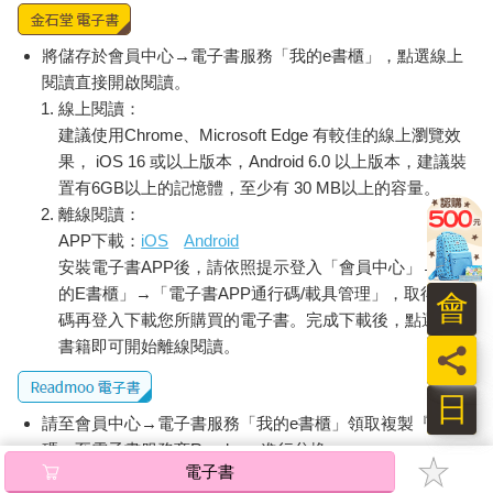
臟象都能平衡、和諧，但當新冠病毒開始侵犯身體時，脆弱、正
氣不足的臟象就像防禦上的弱點、破口，被病毒跑進來肆虐。這
些臟象、破口遭到病毒攻擊後，就如戰後滿目瘡痍的廢墟，必須
將儲存於會員中心→電子書服務「我的e書櫃」，點選線上
經過一番整理，恢復正氣，否則很容易出現後遺症。譬如新冠後
閱讀直接開啟閱讀。
遺症雖以肺部為主，包括咳喘、疲倦、容易累等症狀，這在中醫
線上閱讀：
來講就是氣虛。又如後天之本的脾臟受損，也會造成正氣不足，
建議使用Chrome、Microsoft Edge 有較佳的線上瀏覽效
故會出現疲累不堪，反覆染疫等虛實證候。
果， iOS 16 或以上版本，Android 6.0 以上版本，建議裝
氣虛可能是本身正氣就不足，以致感染病毒時入侵比較嚴重，以
置有6GB以上的記憶體，至少有 30 MB以上的容量。
中醫「衛氣營血」辨證來看，當病毒侵犯到氣分，肺部就會受影
離線閱讀：
響，會一直咳嗽咳不停，這就是警告你，你的肺部失調、氣不
APP下載：
iOS
Android
足，病後需要好好照顧，並不是過了就沒事，因為誰也不知道下
安裝電子書APP後，請依照提示登入「會員中心」→「我
一波的病毒會不會更厲害？而當全身產生狀況如心悸、胸悶、失
的E書櫃」→「電子書APP通行碼/載具管理」，取得通行
眠、腸胃不適、月事不調、腦霧（記憶力減退、昏昏欲睡、無精
會
打采等）、皮膚搔癢出疹、毛髮乾枯燥裂等症狀，中醫會認為這
碼再登入下載您所購買的電子書。完成下載後，點選任一
是病毒進入到比較深層次的營分或血分，恢復期較長，需要配合
書籍即可開始離線閱讀。
員
醫師，長期調理；尤其腦霧等，屬於「心」的範疇，更要找到自
己信任的、有經驗的醫師來配合調理。
日
因此，即使表面上看似病癒，如缺乏調理，正氣不足以徹底清理
請至會員中心→電子書服務「我的e書櫃」領取複製『兌換
病毒留下的垃圾和汙染，一則恢復緩慢，二則會留下嚴重的後遺
碼』至電子書服務商Readmoo進行兌換。
症，輕易產生二度傷害。
電子書
退換貨須知：
從中醫的觀點來看，要減輕冠後的影響，除了藥物治療外，可從