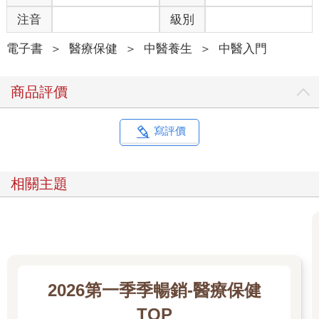
般醫院多採取支持性療法來進行醫療。
新冠肺炎病毒SARS-CoV-2屬於冠狀病毒的亞科，變異快，現代
注音
級別
醫學的主要思維仍是在確定病毒特性後，找出能克制、消滅新冠
病毒的藥物。而從中醫觀點來看，新冠肺炎就是一場「疫癘」，
電子書
＞
醫療保健
＞
中醫養生
＞
中醫入門
佛經上稱為「人眾疾疫難」，是一場人類浩劫。但新冠肺炎的本
質與歷史上曾多次發生的瘟疫有相通之處，例如其發展都是由無
商品評價
形至有形，由小至大，由少至多，由點至面，而且疫病會在附
著、相應等作用下擴大、蔓延。
古代中醫醫家以「氣」的概念來看病毒，雖無法感知細菌、病毒
寫評價
等肉眼難見的病原體為何，也不見得懂得以口罩、酒精保護自
己，更沒有PCR核酸檢測、快篩等檢驗設備，但卻知道在特定季
節或地點，瘟疫會透過空氣或接觸等方式傳播疫病，造成大規模
相關主題
蔓延的發病，甚至死亡。當時的醫家已經懂得以中藥治療瘟病，
並以隔離及消滅老鼠等感染源的方式來阻斷傳染途徑。
開創清朝瘟病學派的明末名醫家吳有性（字又可），以畢生的治
疫經驗和體會，著有《瘟疫論》一書，並提出「異氣致病」說。
認為瘟疫非因風、寒、暑、濕所致，而是由一種不可見的「異
氣」（又稱癘氣、戾氣、雜氣）由口鼻侵入，再潛伏於半表半裡
間所致。吳有性的瘟疫學說，是傳染病學史上一個偉大的創舉，
2026第一季季暢銷-醫療保健
與現代的病菌學、病毒學接近。他主張「以苦寒攻下」的方法來
TOP
攻逐邪氣，治療瘟病，吳有性的瘟疫學說與治療原則也為後世醫