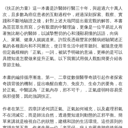
《扶正的力量》這一本書是許醫師行醫三十年，與超過六十萬人
次，且多數為癌症患者的互動過程中，經過深刻探索、觀察、實
踐和不斷地驗證之後，針對上述大哉問提出最宏觀的解答。本書
為芸芸眾生而寫，少有艱澀的中醫理論，更像是一位平易近人有
著無比耐心的醫師，以誠摯懇切的心和淺顯易懂的話語，向病
人、家屬、健康人娓娓道來。許院長憑藉豐富的醫病經驗闡述正
氣的各種面向和不同層次，使日常生活中經常聽到、被隨意使用
但定義模糊的「正氣」一詞，被賦予明確的意涵，更棒的是可以
具體知道怎麼做來提升正氣。以下我嘗試用個人觀點簡要介紹各
章節主軸。
本書的編排循序漸進。第一、二章從數個醫學奇蹟引起作者探索
奇蹟背後的機制，提出喚醒自癒力、免疫力、生命力的要角，在
於正氣。中醫認為「正氣內存，邪不可干」，正氣虛弱時容易受
病邪侵襲，因此強調扶正。
作者在第三、四章詳述何謂正氣、正氣如何補充，以及處理邪氣
不在消滅它，而是師法自然，透過覺知達到動態的正邪平衡。簡
單來講就是檢視自己的狀態，建構和諧的生活環境。這些原則的
實踐在第五章，作者先舉一位「老芋仔」病人在罹患肺癌後所做