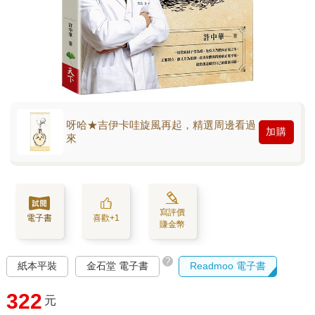
呀哈★吉伊卡哇旋風再起，精選周邊看過
加購
來
寫評價
電子書
喜歡+1
賺金幣
?
紙本平裝
金石堂 電子書
Readmoo 電子書
322
元