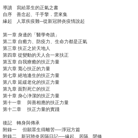
導讀 寫給眾生的正氣之書
自序 善念起、千手擎．雲來集
緣起 人眾疾疫難─從新冠肺炎疫情說起
第一章 身邊的「醫學奇蹟」
第二章 自癒力、防疫力、生命力都是正氣
第三章 扶正之於天地人
第四章 從變動的天人合一來扶正
第五章 自我療癒的扶正力量
第六章 寬心扶正的力量
第七章 絕地逢生的扶正力量
第八章 延緩老化的扶正力量
第九章 面對死亡的扶正
第十章 身心浄潔的扶正力量
第十一章 與善相應的扶正力量
第十二章 扶正力量的實踐
後記 轉身與傳承
附錄一 但願眾生得離苦──淨冠方篇
附錄二 新冠肺炎居隔日記──緣起、居隔、閉修