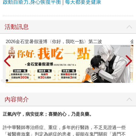
啟動自瘉力,身心恢復平衡
每天都要更健康
活動訊息
2026金石堂暑假漫博〈你好，我吃一點〉第二波
金
內容簡介
正氣內守，病安從來；喜樂的心，乃是良藥。
許中華醫師專治癌症、重症，多年的行醫路，不乏見證過一些
「被醫療放棄」判定為絕症的患者，卻能在鬼門關前「過門不