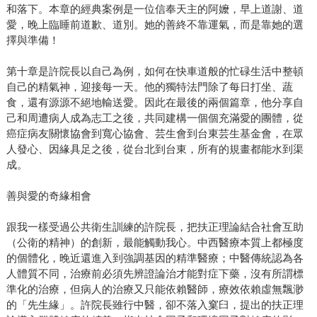
和落下。本章的經典案例是一位信奉天主的阿嬤，早上道謝、道
愛，晚上臨睡前道歉、道別。她的善終不靠運氣，而是靠她的選
擇與準備！
第十章是許院長以自己為例，如何在快車道般的忙碌生活中整頓
自己的精氣神，迎接每一天。他的獨特法門除了每日打坐、蔬
食，還有源源不絕地輸送愛。因此在最後的兩個篇章，他分享自
己和周遭病人成為志工之後，共同建構一個個充滿愛的團體，從
癌症病友關懷協會到寬心協會、芸生會到台東芸生基金會，在眾
人發心、因緣具足之後，從台北到台東，所有的規畫都能水到渠
成。
善與愛的奇緣相會
跟我一樣受過公共衛生訓練的許院長，把扶正理論結合社會互助
（公衛的精神）的創新，最能觸動我心。中西醫療本質上都極度
的個體化，晚近還進入到強調基因的精準醫療；中醫傳統認為各
人體質不同，治療前必須先辨證論治才能對症下藥，沒有所謂標
準化的治療，但病人的治療又只能依賴醫師，療效依賴虛無飄渺
的「先生緣」。許院長雖行中醫，卻不落入窠臼，提出的扶正理