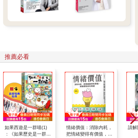
問》中常為人引用的一個經典句：「正氣內存，邪不可干」。
一個人如果先天之氣充足，加上作息正常，飲食營養均衡，心情
樂觀平和，後天之氣未耗損太過，自然正氣旺盛，外邪難以入
侵，內邪也難以相應產生，就不會發生疾病。巧的是，這句話的
前述句，是黃帝在問減低疫病感染的方法：「余聞五疫之至，皆
相染易，無問大小，病狀相同，不施救療，如何可得不相移易
者？」疫情來時，症狀類似，男女老幼都會被傳染，如何才能減
少疫病傳染的機會？所以歧伯才問答：不會被感染的人，體內正
推薦必看
氣充足，邪氣不能干擾。疫病的病毒（毒氣）從他們的鼻孔（天
牝）進入後，即由腦而出，不會致病。
從中醫醫家及經典對疫病的一些記載可看出，傳染性高的疫病自
古有之，和新冠肺炎相比，症狀有相類之處，傳染途徑亦類似，
易從鼻孔而入造成感染。他們相信，正氣充足的人能靠著其強大
的免疫能力守護身體，免於被病毒侵犯，倖免於疫病之苦。
除了對老祖宗的智慧深感佩服外，在三十年的中醫臨床及研究、
教學經驗中，我也發現，正氣不但是個人健康的本源，其與善相
應的特性，更能讓大小團體更和諧、美好。
邪之所湊，其氣必虛
如果西遊是一群喵(1)
情緒價值：消除內耗，
請解
除了「正氣內存，邪不可干」外，另一句常被引用的經典句是
：《如果歷史是一群
把情緒變得有價值，跟
「邪之所湊，其氣必虛」。這兩句話正是中醫的核心理論：一個