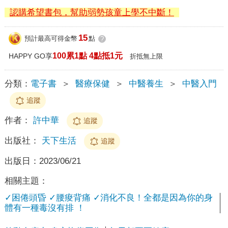
認購希望書包，幫助弱勢孩童上學不中斷！
15
預計最高可得金幣
點
?
100累1點 4點抵1元
HAPPY GO享
折抵無上限
分類：
電子書
＞
醫療保健
＞
中醫養生
＞
中醫入門
追蹤
作者：
許中華
追蹤
出版社：
天下生活
追蹤
出版日：
2023/06/21
相關主題：
✓困倦頭昏 ✓腰痠背痛 ✓消化不良！全都是因為你的身
體有一種毒沒有排 ！