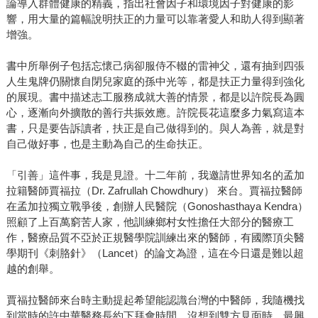
論導入群體健康的精義，指出社會因子和環境因子對健康的影
響，用大量的篇幅說明扶正的力量可以靠著愛人和助人得到顯著
增強。
書中所舉例子包括忘懷己病卻服侍不輟的雷神父，還有抽到四張
人生鬼牌仍關懷自閉兒家庭的孫中光等，都是扶正力量得到強化
的展現。書中描述志工服務成就大善的情景，都是以許院長為圓
心，逐漸向外擴散的善行共振效應。許院長花這麼多力氣寫這本
書，只是要告訴讀者，扶正是自己做得到的。與人為善，就是對
自己做好事，也是主動為自己的生命扶正。
「引善」這件事，我是見證。十二年前，我邀請世界知名的孟加
拉籍醫師賈福拉（Dr. Zafrullah Chowdhury） 來台。賈福拉醫師
在孟加拉獨立戰爭後，創辦人民醫院（Gonoshasthaya Kendra）
照顧了上百萬窮苦人家，他訓練鄉村女性擔任大部分的醫療工
作，醫療品質不亞於正規醫學院訓練出來的醫師，有國際頂尖醫
學期刊《刺胳針》（Lancet）的論文為證，這在今日還是難以超
越的創舉。
賈福拉醫師來台時主動提起希望能認識台灣的中醫師，我隨機找
到當時的許中華醫務長約下拜會時間。沒想到雙方見面時，最興