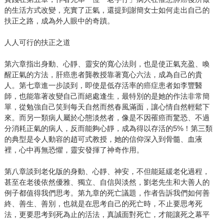
的生活方式改變，充實了正氣，還提到謝簡女士如何走出自己的
扶正之路，成為外人眼中的奇蹟。
人人可行的扶正之道
第六章指出身動、心靜、靈安的寬心法則，也是使正氣充盈、喚
醒正氣的方法，肝癌患者龔教授靠著寬心六法，成為自己的貴
人。第七章進一步談到，即使是低存活率的癌症患者如李豐醫
師，也能靠著改變自己而絕處逢生，最特別的是她的作法非常簡
單，從勉強自己笑到每天自然而然春風滿面，讓心情自然輕鬆下
來。而另一類病人屬於心態淡然者，像是不因罹癌而驚恐、不過
分消耗正氣的病人，反而能夠心靜，成為得以存活的5%！第三類
的典型是令人動容的趙可式教授，她的信仰深入到骨髓、血液
裡，心中再無恐懼，靈安發揮了神奇作用。
第八章談到老化版的身動、心靜、神安，不但能延緩老化過程，
甚至在老後依然優雅、獨立、自信與淡然，劉老先生和大善人的
例子都值得我們思考。第九章的死亡議題，作者告訴我們如何善
終、善生、善別，也就是在思考自己的死亡時，不止要思考死
法，更要思考到死為止的活法，真誠面對死亡，才能讓死之幕平