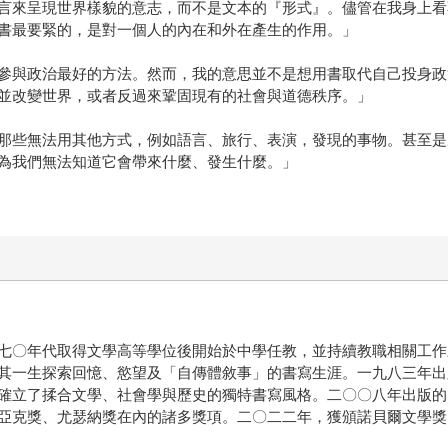
言來呈現世界樣貌的意志，而不是文本的『形式』。儘管在我身上看
書最要緊的，是對一個人的內在和外在產生的作用。」
參與政治最好的方法。然而，我的意思並不是想用書取代自己投身政
並改變世界，或者反過來鞏固現有的社會與道德秩序。」
那些無法用其他方式，例如語言、旅行、表演，發現的事物。甚至是
為我們無法知道它會帶來什麼、發生什麼。」
七〇年代取得文學高等學位後開始於中學任教，並持續教職相關工作
其一生探索回憶、慾望及「自傳體敘事」的書寫生涯。一九八三年出
確立了揉合文學、社會學與歷史的獨特書寫風格。二〇〇八年出版的
亞克獎、尤瑟納獎在內的諸多獎項。二〇二二年，獲頒諾貝爾文學獎