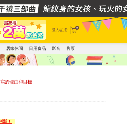
0
登入/註冊
電
居家休閒
日用食品
影音
售票
書寫的理由和目標
中斷！