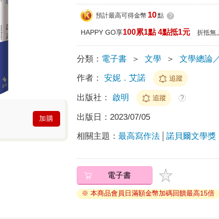
10
預計最高可得金幣
點
?
100累1點 4點抵1元
HAPPY GO享
折抵無
分類：
電子書
＞
文學
＞
文學總論
作者：
安妮．艾諾
追蹤
出版社：
啟明
追蹤
?
出版日：
2023/07/05
加購
相關主題：
最高寫作法
諾貝爾文學獎
電子書
※ 本商品會員日滿額金幣加碼回饋最高15倍