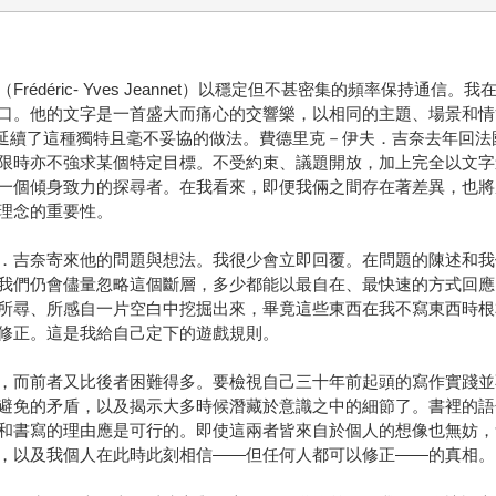
déric- Yves Jeannet）以穩定但不甚密集的頻率保持通信。
。他的文字是一首盛大而痛心的交響樂，以相同的主題、場景和情節呈
urelle）都延續了這種獨特且毫不妥協的做法。費德里克－伊夫．吉奈
限時亦不強求某個特定目標。不受約束、議題開放，加上完全以文字
一個傾身致力的探尋者。在我看來，即便我倆之間存在著差異，也將
理念的重要性。
．吉奈寄來他的問題與想法。我很少會立即回覆。在問題的陳述和我
我們仍會儘量忽略這個斷層，多少都能以最自在、最快速的方式回應
所尋、所感自一片空白中挖掘出來，畢竟這些東西在我不寫東西時根
修正。這是我給自己定下的遊戲規則。
，而前者又比後者困難得多。要檢視自己三十年前起頭的寫作實踐並
避免的矛盾，以及揭示大多時候潛藏於意識之中的細節了。書裡的語
和書寫的理由應是可行的。即使這兩者皆來自於個人的想像也無妨，
，以及我個人在此時此刻相信——但任何人都可以修正——的真相。