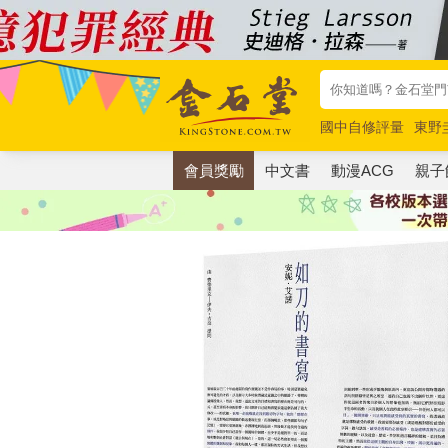
國中自修評量
東野
唯紅花綻放
奧德賽
會員獎勵
中文書
動漫ACG
親子