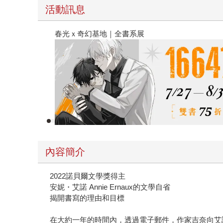
活動訊息
春光ｘ奇幻基地｜全書系展
內容簡介
2022諾貝爾文學獎得主
安妮・艾諾 Annie Ernaux的文學自省
揭開書寫的理由和目標
在大約一年的時間內，透過電子郵件，作家吉奈向艾