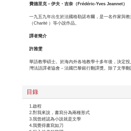
費德里克－伊夫・吉奈（
Frédéric-Yves Jeannet
）
一九五九年出生於法國格勒諾布爾，是一名作家與教授
（Charité ）等小說作品。
譯者簡介
許雅雯
華語教學碩士。於海內外各地教學十多年後，決定投
灣法語譯者協會－法國巴黎銀行翻譯獎。除了文學翻
目錄
1.啟程
2.對我來說，書寫分為兩種形式
3.我曾經認為小說就是文學
4.我覺得書寫如刀