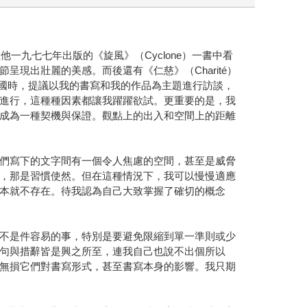
我在他一九七七年出版的《旋風》（Cyclone）一書中看
現出壯麗的美感。而後還有《仁慈》（Charité）
去年回法國時，提議以我的書寫和我的作品為主題進行訪談，
進行，這種種因素都讓我躍躍欲試。更重要的是，我
成為一種契機與保證。觀點上的出入和空間上的距離
們寫下的文字間有一個令人焦慮的空間，甚至是威脅
，那是習慣使然。但在這種情況下，我可以慢慢適應
本就不存在。待我認為自己大致掌握了確切的概念
不是件容易的事，特別是要避免限縮到單一準則或少
句與措辭皆是興之所至，連我自己也說不出個所以
無損它們對書寫形式，甚至書寫本身的影響。我只期