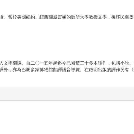
。曾於美國紐約、紐西蘭威靈頓的數所大學教授文學，後移民至墨西哥
入文學翻譯。自二〇一五年起迄今已累積三十多本譯作，包括小說、
譯外，亦為巴黎多家博物館翻譯語音導覽。在啟明出版的譯作另有《