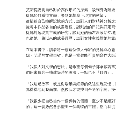
艾諾從說明自己對於寫作形式的探索，談到身為階級
從她如何看待文學，談到她想寫下現實的慾望；
從描述自己喚醒記憶的方式，談到人們對精神分析之
從每本作品各自的成書過程，談到她的日記與訂定寫
從她對超現實主義的研究，談到她的極左派政治立場
也從她一路以來的成長經歷，談到女性主義對她的意
在這本書中，讀者將一窺這位偉大作家的見解與心靈
妮・艾諾的文學自省，也是一堂難能可貴的寫作大師
「我個人對文學的想法，是希望每個句子都承載著事
們用來形容一棟建築時的說法，一點也不『輕盈』。
「我透過故事，或是對場景與細節的敘述重現記憶，
赤裸裸地到我面前。然後我才能找到合適的字詞。換
「我很少把自己當作一個獨特的個體，至少不是絕對
的，這一切必然會形塑出一個獨特的主體，然而我從