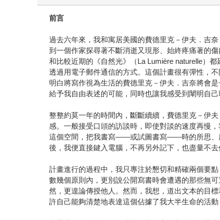
前言
過去六年來，我和寓居美國的費德里克－伊夫．吉奈（Fré
到一個作家探尋著不斷消逝又現形、始終疼痛著的傷口
和比較近期的《自然光》（La Lumière nat
透過用電子郵件通信的方式。這個計畫很有彈性，不
明白將寫作視為生活的費德里克－伊夫．吉奈將會是
給予我自由表述的可能，同時也讓我感受到闡明自己
整整約莫一年的時間內，斷斷續續，費德里克－伊夫
感。一般接受口頭的訪談時，即使對談的速度再慢，
這個空間，把我書寫——或試圖書寫——時的所思、
後，我便直接鍵入電腦，不再另外記下，也盡量不去
計畫進行的過程中，我只專注於懇切和精確兩個要點
數幾個原則內，更別說公開寫書時會遭遇的那些無可
然，更遑論傳授他人。然而，我想，道出文本的目標
許自己能夠清楚地表達這個佔據了我大半生命的活動