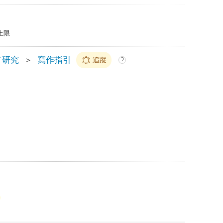
上限
／研究
＞
寫作指引
追蹤
?