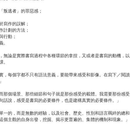
「叛逃者」的罪惡感；
於寫作的誤解；
作計劃的方法；
與行動；
義。
，無論是實際書寫過程中各種環節的拿捏，又或者是書寫的動機，以
課。
實，每個字都不只有語法意義，要能帶來感受和影像。在寫下／閱讀
」
而那個場景、那些細節和句子就是那份感受的載體。我需要那份感受
句話說，感受是書寫的必要條件，也是建構真實的必要條件。」
單一的，而是無數的經驗，以及社會、歷史、性別和語言羈絆的總和
這個主觀的自身出發，挖掘、揭示更普遍的、集體的機制和現象。」