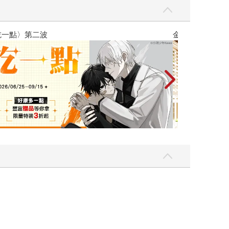
吃一點〉第二波
金石堂2026海