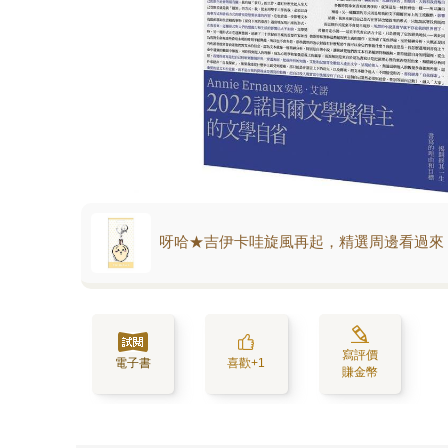
呀哈★吉伊卡哇旋風再起，精選周邊看過來
寫評價
電子書
喜歡+1
賺金幣