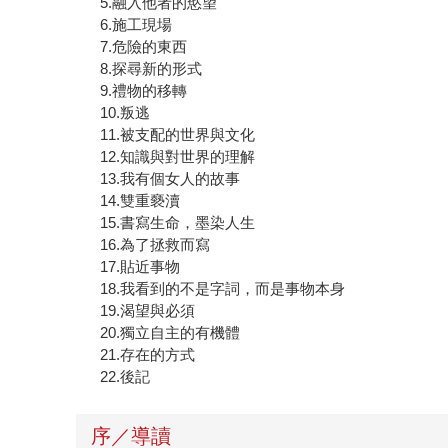
5.融入他者的慾望
6.施工現場
7.危險的東西
8.探尋新的形式
9.禮物的移轉
10.叛逃
11.被支配的世界與文化
12.知識與對世界的理解
13.我有個女人的故事
14.雙重褻瀆
15.書寫生命，墨染人生
16.為了拯救而寫
17.貼近事物
18.我看到的不是字詞，而是事物本身
19.渴望與必須
20.獨立自主的有機體
21.存在的方式
22.後記
序／導讀