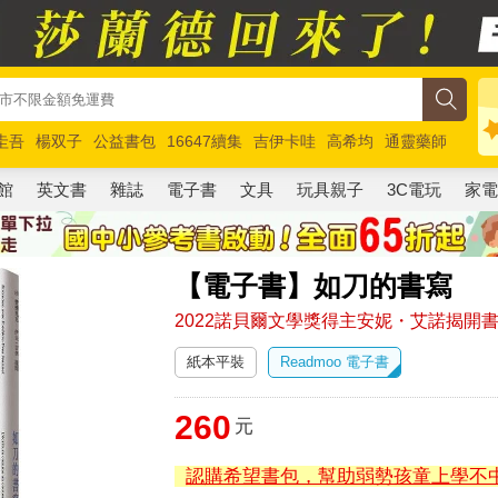
圭吾
楊双子
公益書包
16647續集
吉伊卡哇
高希均
通靈藥師
路邊攤新作
馬斯克
玩具總動員5
超慢跑
館
英文書
雜誌
電子書
文具
玩具親子
3C電玩
家
【電子書】如刀的書寫
2022諾貝爾文學獎得主安妮・艾諾揭開
紙本平裝
Readmoo 電子書
260
元
認購希望書包，幫助弱勢孩童上學不