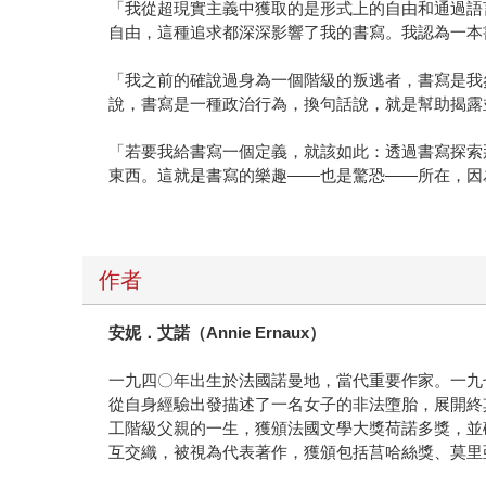
「我從超現實主義中獲取的是形式上的自由和通過語
自由，這種追求都深深影響了我的書寫。我認為一本
「我之前的確說過身為一個階級的叛逃者，書寫是我
說，書寫是一種政治行為，換句話說，就是幫助揭露
「若要我給書寫一個定義，就該如此：透過書寫探索
東西。這就是書寫的樂趣——也是驚恐——所在，因
作者
安妮．艾諾（
Annie Ernaux
）
一九四〇年出生於法國諾曼地，當代重要作家。一九
從自身經驗出發描述了一名女子的非法墮胎，展開終
工階級父親的一生，獲頒法國文學大獎荷諾多獎，並
互交織，被視為代表著作，獲頒包括莒哈絲獎、莫里