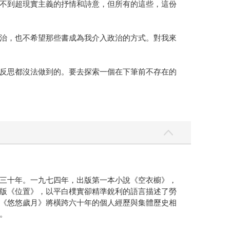
不到超現實主義的抒情和詩意，但所有的這些，這份
治，也不希望那些書成為我介入政治的方式。對我來
反思都沒法做到的。要去探索一個在下筆前不存在的
三十年。一九七四年，出版第一本小說《空衣櫥》，
版《位置》，以平白樸實卻精準銳利的語言描述了勞
《悠悠歲月》將橫跨六十年的個人經歷與集體歷史相
。