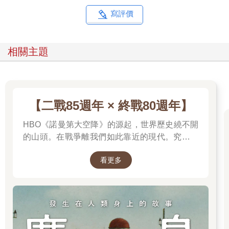
則在集中營。一名年輕女子則解釋自己如何從北韓偏鄉一位農夫
寫評價
身邊逃離，多年來，那人囚禁她還屢屢性侵她。
就艾德瑞安與同行者而言，這趟旅程讓他們清清楚楚理解
到，要逃離北韓，並沒有多少路可走；一旦逃離，接下來要去哪
相關主題
的選擇也不多。若從地圖上來看，直接越過邊界到南韓，看起來
是取得庇護最明顯的路。依法來說，南韓會立刻給予任何北韓人
一份通行證，因為南韓長久以來都自認是唯一合法的韓國政府，
其管轄權遍及整個朝鮮半島與鄰近島嶼。
但現場的實際情況是，想通過邊境根本是癡人說夢，南北韓
【二戰85週年 × 終戰80週年】
邊界尤其危險。一九五三年七月二十七日，一名來自聯合國的代
表和一名來自共產黨的代表簽下九份停戰協定，劃定停火線，於
HBO《諾曼第大空降》的源起，世界歷史繞不開
是就有了一百六十哩長（約兩百五十七公里）、二點五哩寬（約
的山頭。在戰爭離我們如此靠近的現代。究竟是
四公里）的非軍事區緩衝這兩個國家。北韓動用龐大的軍事部
什麼力量驅動全球上億名男女，投入這場空前絕
署，以數以千計的武器瞄準南邊。就算哪個人有幸接近邊界，也
看更多
後、影響至今的軍事衝突？我們站在世界和平的
會立刻遭到射殺。二○一八年，這邊有許多地雷移除了，但還是有
中心，就更應了解二戰帶來和平的那群人與那個
重重鐵絲網，以
理由。
及大批軍人在瞭望塔上駐守。
非軍事區還有其他怪異之處，其內部是中立區，稱為「共同
警備區域」，南北韓軍人會帶著隨身武器面對面站著。在北邊，
北韓會以擴音器大聲播放宣傳；而在南邊，脫北者會化身為行動