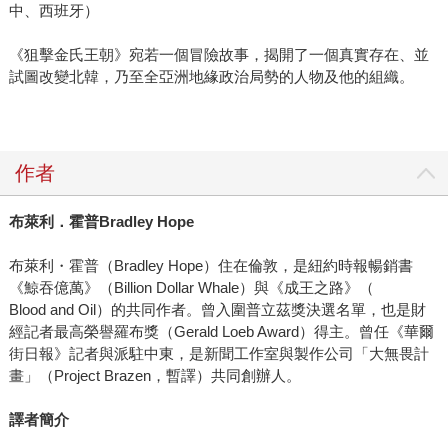
中、西班牙）
《狙擊金氏王朝》宛若一個冒險故事，揭開了一個真實存在、並
試圖改變北韓，乃至全亞洲地緣政治局勢的人物及他的組織。
作者
布萊利．霍普Bradley Hope
布萊利・霍普（Bradley Hope）住在倫敦，是紐約時報暢銷書
《鯨吞億萬》（Billion Dollar Whale）與《成王之路》（
Blood and Oil）的共同作者。曾入圍普立茲獎決選名單，也是財
經記者最高榮譽羅布獎（Gerald Loeb Award）得主。曾任《華爾
街日報》記者與派駐中東，是新聞工作室與製作公司「大無畏計
畫」（Project Brazen，暫譯）共同創辦人。
譯者簡介