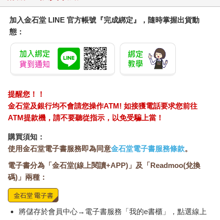
們：即使侵犯人權的是隱密、封閉、獨裁國家，但他們仍有能力
改變如此龐大又難以捉摸的對象。「能讓年輕人關注北韓人權是
加入金石堂 LINE 官方帳號『完成綁定』，隨時掌握出貨動
很稀奇的。」彼得斯憶道。
態：
關於北韓的政治論述變幻莫測，焦點多集中在核武與高度的
外交賭注，頂多會導向逐步漸進的改變或許能改善北韓實際狀況
這樣的主題。在彼得斯及志同道合者的眼中看來，核心事實只有
一個：北韓人民在受苦，理當得到幫助。
彼得斯早就知道，進行救援要非常低調。離開中韓邊界地區會需
提醒您！！
要志工網的協助——中國非營利組織會在檯面下運作，基督教志
金石堂及銀行均不會請您操作ATM! 如接獲電話要求您前往
工、西方人與韓國人也是。最困難的部分之一，是讓脫北者離開
街道，以免被中國當地人舉報當局，或者被隨時都會出現的中國
ATM提款機，請不要聽從指示，以免受騙上當！
執法單位逮個正著。一旦彼得斯或其他行動人士認出脫北者之
購買須知：
後，就會帶脫北者躲在某個住家或庇護所，通常讓他們能吃飽穿
使用金石堂電子書服務即為同意
金石堂電子書服務條款
。
暖，並能得到訓練，以應付下個階段的旅程——他們得在中國長
途旅行，再穿越一次國界，而一路上會有勇敢無畏的嚮導帶路。
電子書分為「金石堂(線上閱讀+APP)」及「Readmoo(兌換
逃脫北韓的人常會冒險犯難，穿越結冰的乾草原進入蒙古，
碼)」兩種：
之後從蒙古登上飛機，飛往南韓。更常見的是往西南邊，花幾天
甚至幾週的時間從東北往西南貫穿中國，靠著搭火車、巴士與計
程車來到雲南。他們從這邊翻山越嶺，進入寮國或緬甸，再前往
將儲存於會員中心→電子書服務「我的e書櫃」，點選線上
泰國，期盼這些國家有飛機把他們送到首爾。在穿越中國的途