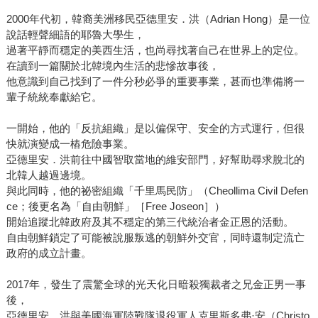
2000年代初，韓裔美洲移民亞德里安．洪（Adrian Hong）是一位
說話輕聲細語的耶魯大學生，
過著平靜而穩定的美西生活，也尚尋找著自己在世界上的定位。
在讀到一篇關於北韓境內生活的悲慘故事後，
他意識到自己找到了一件分秒必爭的重要事業，甚而也準備將一
輩子統統奉獻給它。
一開始，他的「反抗組織」是以偏保守、安全的方式運行，但很
快就演變成一樁危險事業。
亞德里安．洪前往中國智取當地的維安部門，好幫助尋求脫北的
北韓人越過邊境。
與此同時，他的祕密組織「千里馬民防」（Cheollima Civil Defen
ce；後更名為「自由朝鮮」［Free Joseon］）
開始追蹤北韓政府及其不穩定的第三代統治者金正恩的活動。
自由朝鮮鎖定了可能被說服叛逃的朝鮮外交官，同時還制定流亡
政府的成立計畫。
2017年，發生了震驚全球的光天化日暗殺獨裁者之兄金正男一事
後，
亞德里安．洪與美國海軍陸戰隊退役軍人克里斯多弗·安（Christo