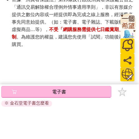
世界上最天真的人。地緣政治、權力平衡，還有核武呢？那些問
「通訊交易解除權合理例外情事適用準則」，非以有形媒介
題才是重點吧！
這位官員被追問之後，承認政府「還得要好幾年，才會開始
提供之數位內容或一經提供即為完成之線上服務，經消費者
思考解決方案。」
事先同意始提供。（如：電子書、電子雜誌、下載版軟體、
在艾德瑞安聽來，這訊息似乎很清楚：大人不打算處理，因
虛擬商品…等），
不受「網購服務需提供七日鑑賞期」的限
此大學中的孩子得想辦法搞定。
制
。為維護您的權益，建議您先使用「試閱」功能後再付款
購買。
電子書
※ 金石堂電子書怎麼看
關於我們
門市查詢
分紅大聯盟
客服中心