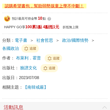
認購希望書包，幫助弱勢孩童上學不中斷！
10
預計最高可得金幣
點
?
100累1點 4點抵1元
HAPPY GO享
折抵無上限
分類：
電子書
＞
社會哲思
＞
政治/國際情勢
＞
各國政治
追蹤
作者：
布萊利．霍普
追蹤
出版社：
臉譜文化
追蹤
出版日：
2023/07/08
相關主題：
【南韓戒嚴】
活動訊息