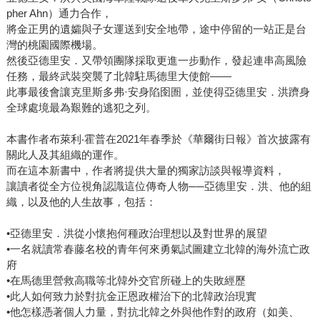
pher Ahn）通力合作，
將金正男的遺孀與子女運送到安全地帶，途中停留的一站正是台
灣的桃園國際機場。
然後亞德里安．又帶領團隊採取更進一步動作，發起連串高風險
任務，最終武裝突襲了北韓駐馬德里大使館——
此事最後會讓克里斯多弗·安身陷囹圄，並使得亞德里安．洪躋身
全球處境最為艱難的逃犯之列。
本書作者布萊利‧霍普在2021年春季於《華爾街日報》首次披露有
關此人及其組織的運作。
而在這本新書中，作者將提供大量的獨家訪談與報導資料，
讓讀者從全方位視角認識這位傳奇人物──亞德里安．洪、他的組
織，以及他的人生故事，包括：
•亞德里安．洪從小懷抱何種政治理想以及對世界的展望
•一名就讀常春藤名校的青年何來勇氣試圖建立北韓的海外流亡政
府
•在馬德里營救高職等北韓外交官所碰上的失敗經歷
•此人如何致力於對抗金正恩政權治下的北韓政治現實
•他怎樣憑著個人力量，對抗北韓之外與他作對的政府（如美、