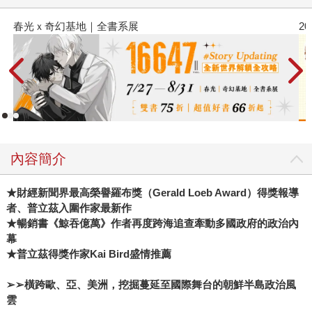
春光ｘ奇幻基地｜全書系展
2
內容簡介
★
財經新聞界最高榮譽羅布獎（Gerald Loeb Award）得獎報導
者、普立茲入圍作家最新作
★暢銷書《鯨吞億萬》作者再度跨海追查牽動多國政府的政治內
幕
★普立茲得獎作家Kai Bird盛情推薦
➢➢
橫跨歐、亞、美洲，挖掘蔓延至國際舞台的朝鮮半島政治風
雲