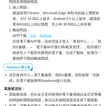
閱讀直接開啟閱讀。
中，隨時隨地都可能有中國公安瞥見可疑人物——這樣的人一輩
線上閱讀：
子從未有和現代運輸、社會或科技互動的經驗——然後逮捕他
們。其他風險還包括碰上暴力罪犯，會趁著脫北者在最脆弱的時
建議使用Chrome、Microsoft Edge 有較佳的線上瀏覽效
候搶劫或性侵。
果， iOS 16 或以上版本，Android 6.0 以上版本，建議裝
在歷經前往中國的旅程，以及和彼得斯等行動人士會面之
置有6GB以上的記憶體，至少有 30 MB以上的容量。
後，這項任務的絕大部分都留給艾德瑞安與自由北韓的核心成員
離線閱讀：
深刻印象。他們急於想出新策略要協助脫北者，並給予庇護所金
APP下載：
iOS
Android
援。這些設施實在不理想——有時候，脫北者得待在室內好幾個
安裝電子書APP後，請依照提示登入「會員中心」→「我
月，不見天日、無法活動——但這種種卻都是地下鐵路的重要環
的E書櫃」→「電子書APP通行碼/載具管理」，取得通行
節。
碼再登入下載您所購買的電子書。完成下載後，點選任一
二○○四年十月出現了重大契機。當時小布希總統（George
書籍即可開始離線閱讀。
W. Bush）簽署了《北韓人權法案》（North Korean Human
Rights Act），其關注焦點是「北韓人權的可悲情況。」該法案是
經過部分行動派人士、基督教團體及鷹派保守人士多年遊說，核
請至會員中心→電子書服務「我的e書櫃」領取複製『兌換
准一年以兩千萬美元協助脫北者，並有數百萬美元以上的經費會
用於在北韓推廣民主與提供訊息。對艾德瑞安及其團隊來說，其
碼』至電子書服務商Readmoo進行兌換。
中意義很清楚：美國為脫北者打開國門。問題是，如何讓他們踏
退換貨須知：
上美國國土。
因版權保護，您在金石堂所購買的電子書僅能以金石堂專屬
不久之後，艾德瑞安和國務院官員談話時，他直言不諱問
的閱讀軟體開啟閱讀，無法以其他閱讀器或直接下載檔案。
道：「美國政府對北韓人民有計畫嗎？」官員看著他，好像他是
依據「消費者保護法」第19條及行政院消費者保護處公告之