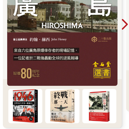
人士施放氣球，那些氣球帶著反金氏政權的手冊及食物飛向北
方。在一九八○年代，南韓在此樹立一根三百二十三呎高（約九十
八公尺）的旗竿，上頭掛著巨幅國旗，北韓則以五百二十五呎高
的旗竿回敬（約一百六十公尺），那次對峙後來稱為旗竿之戰。
非軍事區數十年來都沒有人類活動，反倒成為稀有與瀕危物種的
家園，例如白枕鶴及亞洲黑熊。
在南韓這邊，若透過高倍數雙筒望遠鏡觀察，或許會瞥見北
邊有一座村落，稱為機井洞（Kijong），這裡有色彩繽紛的混凝土
建築，清道夫也會定時出動。但分析者從邊界把鏡頭拉近，會很
快發現這些在一九五○年代興建的建築物裡是空的，沒有人住，是
現實生活中的波坦金村莊（Potemkin village）。
由於非軍事區內極度緊張且盤查詳細，因此幾乎所有脫北者
偏好的路線，都是穿越北邊的中韓邊界。然而穿越這條國界也有
危險，只是原因截然不同。中國政府的立場：不能把離開北韓的
人當成難民來看待，因此應該速速逮捕、遣返。中國政府無視遭
遣返者幾乎定會被扔到勞改營忍受多年懲罰的下場。
對於住在偏鄉地帶的人來說，到北韓邊界可能相對容易。偏
遠地區看守人力較為零星。中韓邊界有很大部分沿圖們江和鴨綠
江相互毗鄰，冬季會結凍。在更接近城市的地方，邊界兩邊都有
人巡守。在北韓這邊，如果被發現越界，會馬上被送到囚營。在