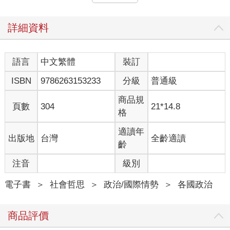
同一年稍晚，二十歲的艾德瑞安率領團隊，初次到中國探
路。他和一小群自由北韓的成員搭機到北京，這些人背著背包、
戴著棒球帽，往北韓邊界前進。這趟初次遠征只是實地調查的性
詳細資料
質，但即使如此，能有機會站在棕色河水緩緩流動的圖們江畔，
親自目睹占據著他思維與想像的土地，依然讓艾德瑞安感到強烈
的情緒襲來。看見全副武裝的中國軍人在機場與國界巡邏，他暗
語言
中文繁體
裝訂
自想著：「哇，太真實了。」
ISBN
9786263153233
分級
普通級
艾德瑞安向自由北韓的成員回報，這趟遠征已碰上某些「千
鈞一髮」的情況。「這裡的情況比我們想的還糟得多。」他在二
商品規
○○四年十一月寫道。
頁數
304
21*14.8
格
他們透過日漸擴增的網絡來安排與行動人士及宗教領導者見
面，這些人就在中國經營著祕密庇護所。對於庇護網路的老手來
適讀年
出版地
台灣
全齡適讀
說，艾德瑞安和他的年輕夥伴代表一股注入營救北韓人任務的新
齡
活力，也代表有新的資金來源。
自由北韓的團隊成員花了不少時間和脫北者談話，取得他們
注音
級別
的證詞，並估量他們對冒險出國的旅程有多大的興趣。他們另外
只剩一種選擇，就是過著躲在地下的祕密人生，永遠冒著被發現
電子書
＞
社會哲思
＞
政治/國際情勢
＞
各國政治
與遭遣返回北韓的風險。艾德瑞安經常會問他們想不想到美國，
而許多人認為這想法太荒唐，簡直和提議到月球一趟差不多。
商品評價
這些脫北者以韓語向年輕的自由北韓學生訴說自己的經歷，
聽起來令人尤感心痛。有個孩子冷靜解釋，他母親已餓死，父親