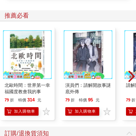
中國這邊，則會被立刻送回北韓坐牢。北韓的邊界守衛如果認為
哪個人越河太遠，就會朝對方開槍，導致想在此洗衣沐浴的居民
飽受驚嚇。
推薦必看
如果想安全離開中國，難民就必須找個地方藏身，恢復力
氣，之後找個值得信賴的人護送，帶他們到旅程的下個階段——
只是一樣危險。志工團體就在這時登場。這些團體通常是由基督
教組織贊助，會在中國境內的北韓邊界安排庇護所網絡。
這些網絡中，有些是由一位人道工作者主導——這人是福音
派牧師提摩西．彼得斯（Reverend Timothy Peters）。艾德瑞安
起初是在二○○五年遇見彼得斯，那時自由北韓的團隊剛從中國實
地勘查回來。他們相見時，彼得斯已在首爾經營「韓國援手」
（Helping Hands Korea）這個組織將近十年。
彼得斯是在一九七○年代初抵南韓，這些年來，他的活動主要
北歐時間：世界第一幸
演員們：請解開故事謎
請解
牽涉到兩種不同角色：大聲抨擊北韓侵害人權，並親自安排類似
福國度教會我的事
底外傳
地下鐵路的網絡，每年協助數十位脫北者。而以第二種角色來
314
95
79
折
特價
元
79
折
特價
元
79
折
說，彼得斯認為祕密與絕不公開是關鍵要素。要助人逃脫，就必
須沒有什麼人討論他們在做什麼，這樣成功機會才最大。
加入購物車
加入購物車
彼得斯並非在中國結識艾德瑞安，他在二○○四年底一趟前往
美國東岸的旅程認識此人；那一次，他同意為布朗大學的自由北
韓分會演講。彼得斯在艾德瑞安身上發現「某種奇特之處」——
訂購/退換貨須知
這年輕人有卓越的能力，能提高大學生對北韓的意識，並說服他