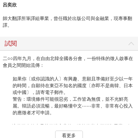
呂奕欣
師大翻譯所筆譯組畢業，曾任職於出版公司與金融業，現專事翻
譯。
試閱
二○○四年九月，在自由北韓全國各分會，一份特殊的徵人啟事在
會員之間開始流傳：
如果你〔或你認識的人〕有興趣、意願且準備好至少以一年
的時間，自願待在東亞不知名的國度〔亦即不是南韓、日本
或中國〕，請寄電子郵件。
警告：環境條件可能很惡劣，工作皆為無償，並不光鮮亮
麗。韓語必須流暢，最好略懂中文⋯⋯非常、非常有心投入
的應徵者才可申請。
這份徵人啟事是艾德瑞安寫的，雖然他尚未從耶魯畢業，但
是雄心壯志早已從校園行動主義的畛域滿溢而出。
看更多