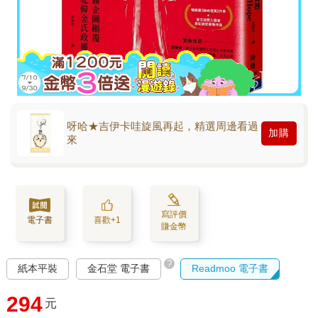
呀哈★吉伊卡哇旋風再起，精選周邊看過
加購
來
寫評價
電子書
喜歡+1
賺金幣
?
紙本平裝
金石堂 電子書
Readmoo 電子書
294
元