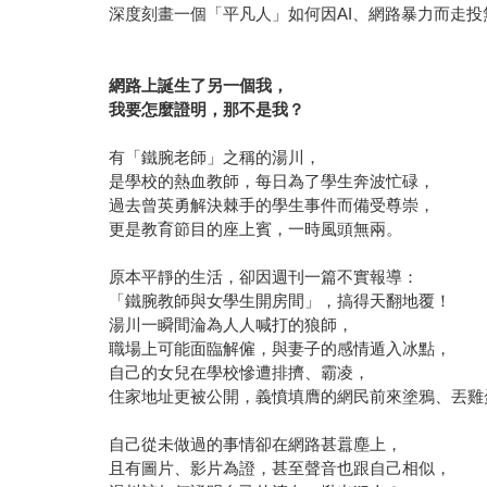
深度刻畫一個「平凡人」如何因AI、網路暴力而走投
網路上誕生了另一個我，
我要怎麼證明，那不是我？
有「鐵腕老師」之稱的湯川，
是學校的熱血教師，每日為了學生奔波忙碌，
過去曾英勇解決棘手的學生事件而備受尊崇，
更是教育節目的座上賓，一時風頭無兩。
原本平靜的生活，卻因週刊一篇不實報導：
「鐵腕教師與女學生開房間」，搞得天翻地覆！
湯川一瞬間淪為人人喊打的狼師，
職場上可能面臨解僱，與妻子的感情遁入冰點，
自己的女兒在學校慘遭排擠、霸凌，
住家地址更被公開，義憤填膺的網民前來塗鴉、丟雞
自己從未做過的事情卻在網路甚囂塵上，
且有圖片、影片為證，甚至聲音也跟自己相似，