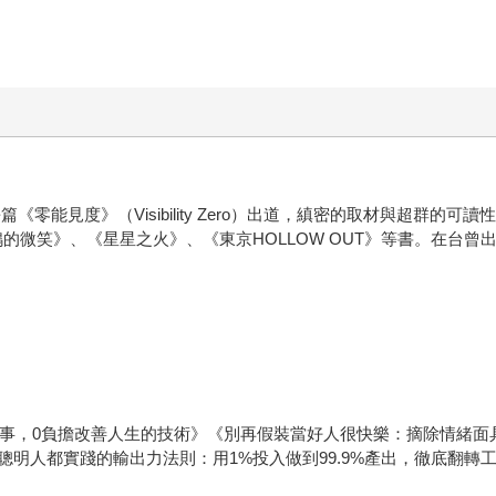
篇《零能見度》（Visibility Zero）出道，縝密的取材與超群的可
杜鵑的微笑》、《星星之火》、《東京HOLLOW OUT》等書。在台
件事，0負擔改善人生的技術》《別再假裝當好人很快樂：摘除情緒面
明人都實踐的輸出力法則：用1%投入做到99.9%產出，徹底翻轉