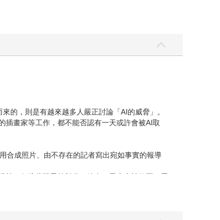
隨之而來的，則是有越來越多人嚴正討論「AI的威脅」。
的插畫家等工作，都不能否認有一天或許會被AI取
用合成照片、由不存在的記者寫出宛如事實的報導
奇怪等，但這些怪異的部分，總有一天也會被修正，屆
受害者。
得好能讓我們的生活更方便，帶來幸福，濫用則會帶來