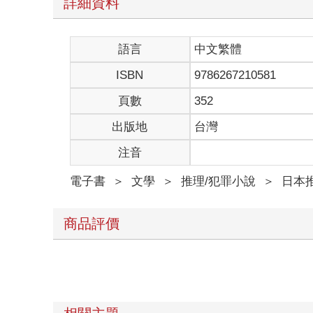
詳細資料
本書的主角是教師，深偽技術差點奪去了他的人生。
祝各位身體健康福氣滿滿。
語言
中文繁體
ISBN
9786267210581
頁數
352
出版地
台灣
注音
電子書
＞
文學
＞
推理/犯罪小說
＞
日本
商品評價