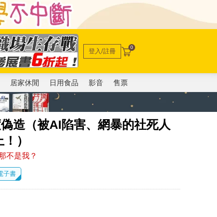
0
登入/註冊
電
居家休閒
日用食品
影音
售票
深度偽造（被AI陷害、網暴的社死人
上！）
那不是我？
 電子書