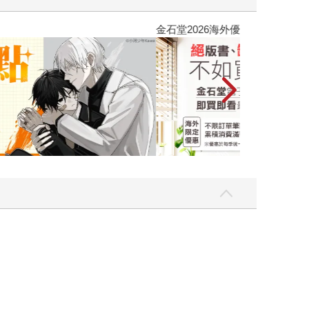
吃一點〉第二波
金石堂2026海