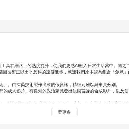
等各類AI製圖工具在網路上的熱度提升，使我們更感AI融入日常生活當中。
I製圖技術正以出乎意料的速度進步，就連我們原本認為飽含「創意」
術」。由深偽技術製作出來的假資訊，精細到難以與事實分別。
部的成人影片、有良知的政治家竟發出仇恨言論的合成影片，以及使
圖像，就會發現人類的瞳孔不是正圓形，或者AI畫出來的人手形狀很
看更多
了。恐怕有一天，我們自己也會因此受害，或者淪為幫凶，一同謾罵
基本上也熱愛AI這類科技。科技對人類而言，永遠都是雙刃劍，用
用罷了。