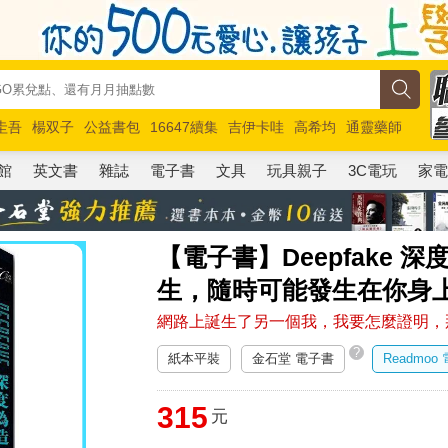
圭吾
楊双子
公益書包
16647續集
吉伊卡哇
高希均
通靈藥師
路邊攤新作
馬斯克
玩具總動員5
超慢跑
館
英文書
雜誌
電子書
文具
玩具親子
3C電玩
家
【電子書】Deepfake 
生，隨時可能發生在你身
網路上誕生了另一個我，我要怎麼證明，
?
紙本平裝
金石堂 電子書
Readmoo
315
元