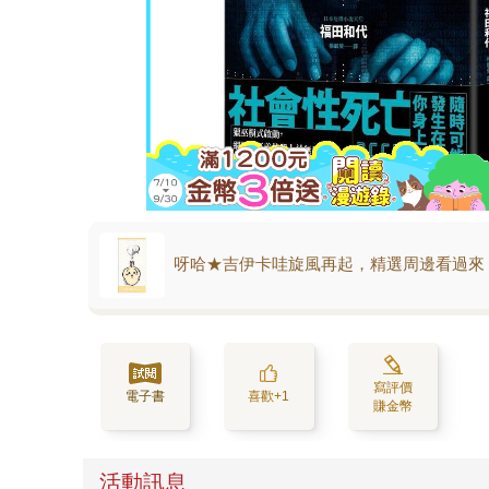
呀哈★吉伊卡哇旋風再起，精選周邊看過來
寫評價
電子書
喜歡+1
賺金幣
活動訊息