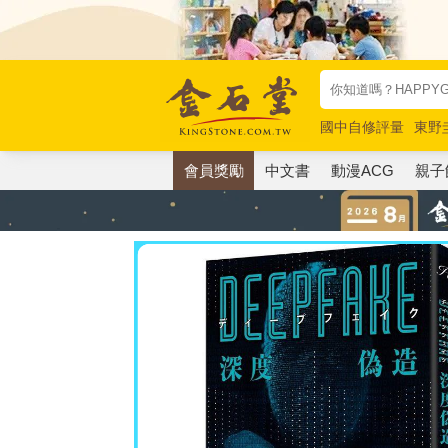
國中自修評量
東野
唯紅花綻放
奧德賽
會員獎勵
中文書
動漫ACG
親子