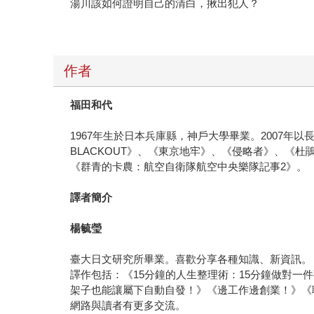
湯川該如何證明自己的清白，揪出犯人？
作者
福田和代
1967年生於日本兵庫縣，神戶大學畢業。2007年以長
BLACKOUT》、《東京地牢》、《侵略者》、《
《群青的卡農：航空自衛隊航空中央樂隊記事2》。
譯者簡介
楊毓瑩
臺大日文研究所畢業。喜歡分享各種知識、新資訊。
譯作包括：《15分鐘的人生整理術：15分鐘做對一
架子也能讓屬下自動自發！》《邊工作邊創業！》《聰
網路與讀者有更多交流。