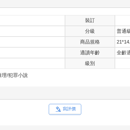
他身邊有人高明地使用技術解救他，也有人濫用技術。期許我自己也
裝訂
分級
普通
商品規格
21*14
適讀年齡
全齡
級別
推理/犯罪小說
寫評價