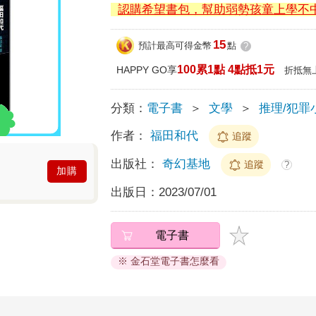
認購希望書包，幫助弱勢孩童上學不
15
預計最高可得金幣
點
?
100累1點 4點抵1元
HAPPY GO享
折抵無
分類：
電子書
＞
文學
＞
推理/犯罪
作者：
福田和代
追蹤
出版社：
奇幻基地
追蹤
?
加購
出版日：
2023/07/01
電子書
※ 金石堂電子書怎麼看