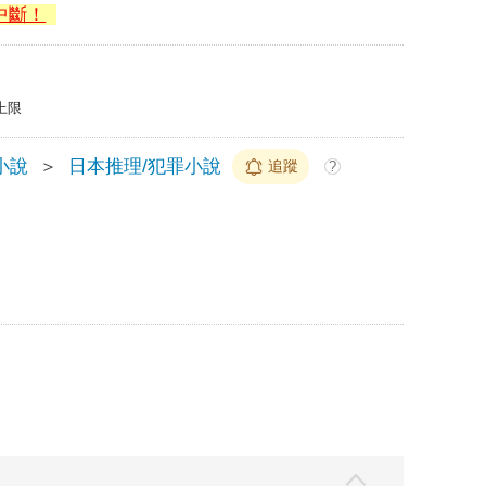
中斷！
上限
小說
＞
日本推理/犯罪小說
追蹤
?