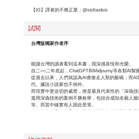
【IG】譯者的不務正業：@sisfoodsis
試閱
台灣版獨家作者序
能讓台灣的讀者看到這本書，我深感喜悅和光榮。
自二○○二年底起，ChatGPT和Midjourny
從過去以來，人們就認為AI會搶走人類的飯碗；而A
代。據說小說家也不例外。
而現實中更迫切的威脅，便是最具代表性的「深偽技
濫用深偽技術的案例不勝枚舉，包括合成知名藝人臉
等。而當中確實有人因此受害。
儘管有人表示，如果仔細觀察AI製作出來的影片和
時深偽技術就更難分辨真假了吧。
我們所居住的世界，已經不是能輕易眼見為憑的世界
話雖如此，我目前是一名系統工程師，喜歡新技術，
危害。科技本身並沒有錯，差別只在於我們的如何運