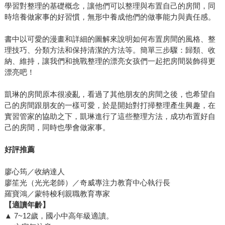
學習對整理的基礎概念，讓他們可以整理與布置自己的房間，同
時培養做家事的好習慣，無形中養成他們的做事能力與責任感。
書中以可愛的漫畫和詳細的圖解來說明如何布置房間的風格、整
理技巧、分類方法和保持清潔的方法等。簡單三步驟：歸類、收
納、維持，讓我們和挑戰整理的漂亮女孩們一起把房間裝飾得更
漂亮吧！
凱琳的房間原本很凌亂，看過了其他朋友的房間之後，也希望自
己的房間跟朋友的一樣可愛，於是開始對打掃整理產生興趣，在
實習管家的協助之下，凱琳進行了這些整理方法，成功布置好自
己的房間，同時也學會做家事。
好評推薦
廖心筠／收納達人
廖笙光（光光老師）／奇威專注力教育中心執行長
羅寶鴻／蒙特梭利親職教育專家
【適讀年齡】
▲ 7~12歲，國小中高年級適讀。