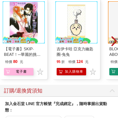
【電子書】SKIP‧
吉伊卡哇 亞克力鑰匙
BLO
BEAT！─華麗的挑戰─
圈-兔兔
AB
（37）
80
124
特價
元
95
折
特價
元
特價
電子書
加入購物車
訂購/退換貨須知
加入金石堂 LINE 官方帳號『完成綁定』，隨時掌握出貨動
態：