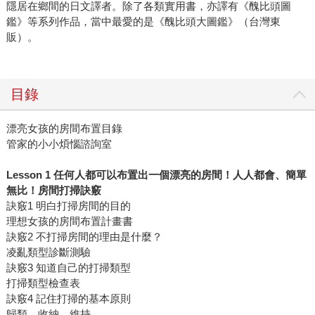
隱居在鄉間的日文譯者。除了各類實用書，亦譯有《醜比頭圖
鑑》等系列作品，當中最愛的是《醜比頭大圖鑑》（台灣東
販）。
目錄
漂亮女孩的房間布置目錄
管家的小小煩惱諮詢室
Lesson 1 任何人都可以布置出一個漂亮的房間！人人都會、簡單
無比！房間打掃訣竅
訣竅1 明白打掃房間的目的
理想女孩的房間布置計畫書
訣竅2 不打掃房間的理由是什麼？
凌亂類型診斷測驗
訣竅3 知道自己的打掃類型
打掃類型檢查表
訣竅4 記住打掃的基本原則
歸類、收納、維持