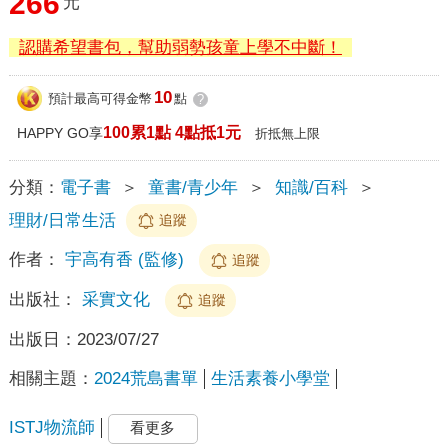
266
元
認購希望書包，幫助弱勢孩童上學不中斷！
10
預計最高可得金幣
點
?
100累1點 4點抵1元
HAPPY GO享
折抵無上限
分類：
電子書
＞
童書/青少年
＞
知識/百科
＞
理財/日常生活
追蹤
作者：
宇高有香 (監修)
追蹤
出版社：
采實文化
追蹤
出版日：
2023/07/27
相關主題：
2024荒島書單
生活素養小學堂
ISTJ物流師
看更多