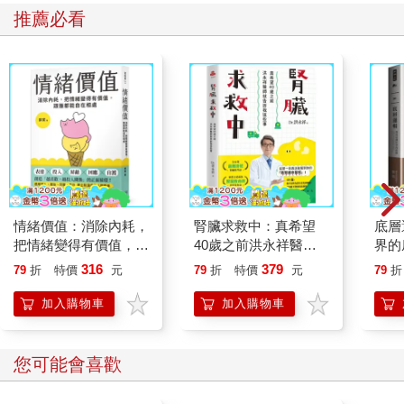
推薦必看
情緒價值：消除內耗，
腎臟求救中：真希望
底層
把情緒變得有價值，跟
40歲之前洪永祥醫師
界的
誰都能自在相處
就告訴我這些事
316
379
79
折
特價
元
79
折
特價
元
79
折
加入購物車
加入購物車
您可能會喜歡