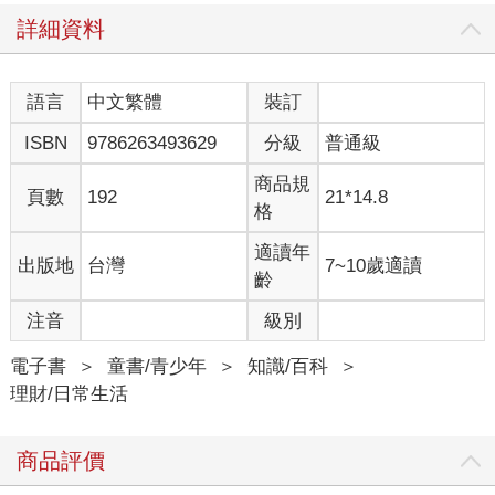
詳細資料
語言
中文繁體
裝訂
ISBN
9786263493629
分級
普通級
商品規
頁數
192
21*14.8
格
適讀年
出版地
台灣
7~10歲適讀
齡
注音
級別
電子書
＞
童書/青少年
＞
知識/百科
＞
理財/日常生活
商品評價