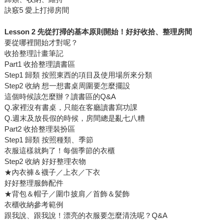
訣竅5 愛上打掃房間
Lesson 2 先從打掃的基本原則開始！好好收拾、整理房間
要從哪裡開始才對呢？
收拾整理計畫筆記
Part1 收拾整理讀書區
Step1 歸類 按照東西的項目及使用場所來分類
Step2 收納 想一想書桌周圍要怎麼擺設
這個時候該怎麼辦？讀書區的Q&A
Q.家裡沒有書桌，只能在客廳讀書寫功課
Q.週末及放長假的時候，房間總是亂七八糟
Part2 收拾整理裝扮區
Step1 歸類 按照種類、季節
衣服這樣就夠了！每個季節的衣櫃
Step2 收納 好好整理衣物
★內衣褲＆襪子／上衣／下衣
好好整理服飾配件
★背包＆帽子／圍巾披肩／首飾＆髪飾
衣櫃收納參考範例
跟我說、跟我說！漂亮的衣服要怎麼清洗呢？Q&A