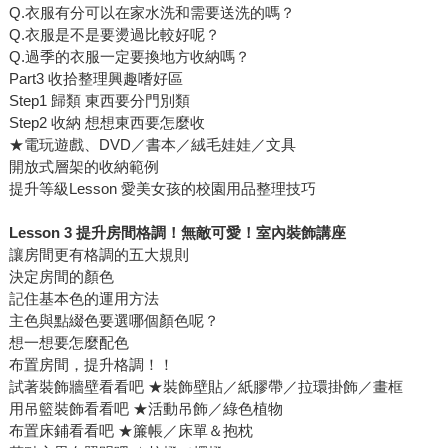
Q.衣服有分可以在家水洗和需要送洗的嗎？
Q.衣服是不是要燙過比較好呢？
Q.過季的衣服一定要換地方收納嗎？
Part3 收拾整理興趣嗜好區
Step1 歸類 東西要分門別類
Step2 收納 想想東西要怎麼收
★電玩遊戲、DVD／書本／絨毛娃娃／文具
開放式層架的收納範例
提升等級Lesson 愛美女孩的校園用品整理技巧
Lesson 3 提升房間格調！無敵可愛！室內裝飾講座
讓房間更有格調的五大規則
決定房間的顏色
記住基本色的運用方法
主色與點綴色要選哪個顏色呢？
想一想要怎麼配色
布置房間，提升格調！！
試著裝飾牆壁看看吧 ★裝飾壁貼／紙膠帶／拉環掛飾／畫框
用吊籃裝飾看看吧 ★活動吊飾／綠色植物
布置床鋪看看吧 ★簾帳／床單＆抱枕