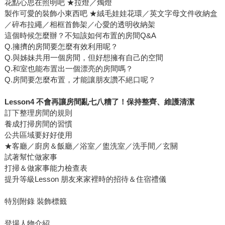
花點心思在照明吧 ★拉燈／燭燈
製作可愛的裝飾小東西吧 ★絨毛娃娃花環／英文字母文件收納盒
／碎布拉繩／相框首飾架／心愛的透明收納架
這個時候怎麼辦？不知該如何布置的房間Q&A
Q.擁擠的房間要怎麼有效利用呢？
Q.與姊妹共用一個房間，但好想擁有自己的空間
Q.和室也能布置出一個漂亮的房間嗎？
Q.房間要怎麼布置，才能讓朋友讚不絕口呢？
Lesson4 不會再讓房間亂七八糟了！保持整齊、維護清潔
訂下整理房間的規則
養成打掃房間的習慣
公共區域要好好使用
★客廳／廚房＆飯廳／浴室／盥洗室／洗手間／玄關
試著幫忙做家事
打掃＆做家事能力檢查表
提升等級Lesson 朋友來家裡時的招待＆住宿禮儀
特別附錄 裝飾標籤
登場人物介紹