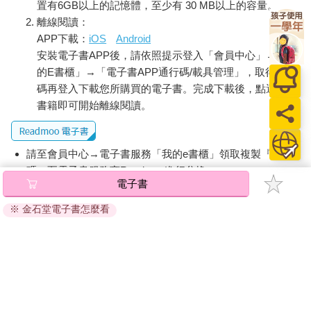
置有6GB以上的記憶體，至少有 30 MB以上的容量。
離線閱讀：
APP下載：
iOS
Android
安裝電子書APP後，請依照提示登入「會員中心」→「我
的E書櫃」→「電子書APP通行碼/載具管理」，取得通行
碼再登入下載您所購買的電子書。完成下載後，點選任一
書籍即可開始離線閱讀。
請至會員中心→電子書服務「我的e書櫃」領取複製『兌換
碼』至電子書服務商Readmoo進行兌換。
電子書
退換貨須知：
※ 金石堂電子書怎麼看
因版權保護，您在金石堂所購買的電子書僅能以金石堂專屬
的閱讀軟體開啟閱讀，無法以其他閱讀器或直接下載檔案。
依據「消費者保護法」第19條及行政院消費者保護處公告之
「通訊交易解除權合理例外情事適用準則」，非以有形媒介
提供之數位內容或一經提供即為完成之線上服務，經消費者
事先同意始提供。（如：電子書、電子雜誌、下載版軟體、
虛擬商品…等），
不受「網購服務需提供七日鑑賞期」的限