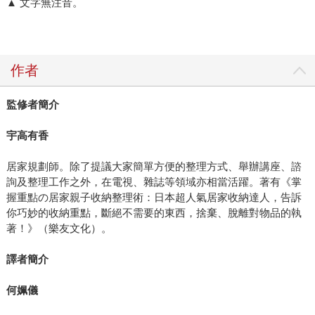
▲ 文字無注音。
作者
監修者簡介
宇高有香
居家規劃師。除了提議大家簡單方便的整理方式、舉辦講座、諮
詢及整理工作之外，在電視、雜誌等領域亦相當活躍。著有《掌
握重點の居家親子收納整理術：日本超人氣居家收納達人，告訴
你巧妙的收納重點，斷絕不需要的東西，捨棄、脫離對物品的執
著！》（樂友文化）。
譯者簡介
何姵儀