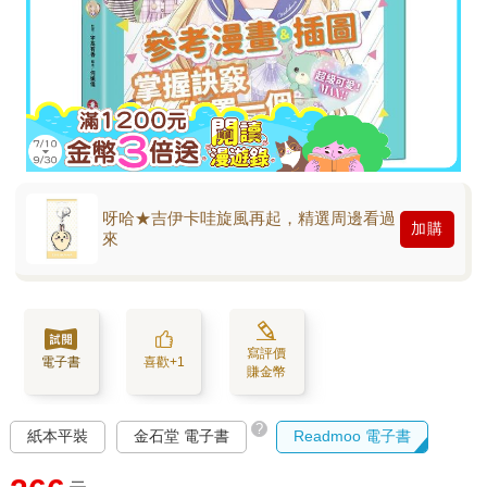
呀哈★吉伊卡哇旋風再起，精選周邊看過
加購
來
寫評價
電子書
喜歡+1
賺金幣
?
紙本平裝
金石堂 電子書
Readmoo 電子書