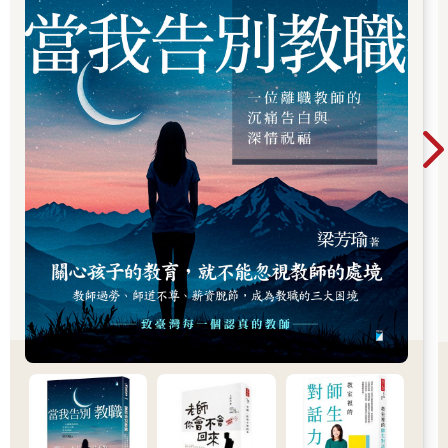
大企業」或「中國浪潮主宰全球經濟」這一類的新聞標題，似乎
在不久的將來，中國和中國菁英將引領全球經濟的發展。
同時，中國也使用其財富在媒體、科技和教育等領域施展影響
力。當西方新聞媒體機構正面臨預算縮減，中國的國營（黨營）
媒體卻繼續加碼，提高他們在倫敦和紐約等全球分社的薪資。另
一方面，中國技術飛快發展，迎頭趕上美國，並與美國爭奪人工
智慧的主導地位。此外，中國的高等教育也蓬勃發展，而美國卻
在二〇〇八年金融風暴後，取得終身聘的教授人數逐漸減少。現
在中國大學足以跟美國大學爭奪師資，中國的大學經常宣傳自己
具備最先進的設備，並且提出高於美國平均水準的薪資條件。中
國大學在國際排名競爭也有所斬獲：根據二〇二一年《泰晤士高
等教育》（Times Higher Education）的排名，清華大學（中國兩
所頂尖大學之一）不僅是亞洲排名第一的大學，也是世界排名前
二十的大學。
有人說中國新一代的年輕菁英在無意中成為國家的代理人，幫助
中國征服世界。雖然這些臆測都是無法證實的陰謀論，但中國的
青年菁英正在證明自己是世界上最優秀的人才之一。根據「國際
學生能力評估計畫」（Programme for International Student
Assessment, PISA）的科學和數學的競賽成績，中國學生的表現
超越其他國家的學生。PISA的報告也顯示，即使是中國貧困家庭
的學生，也比OECD其他國家的底層學生表現得更好。學校的教