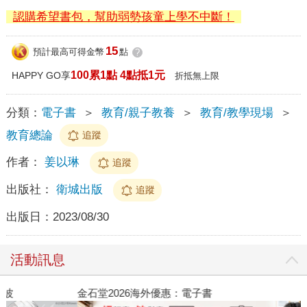
認購希望書包，幫助弱勢孩童上學不中斷！
15
預計最高可得金幣
點
?
100累1點 4點抵1元
HAPPY GO享
折抵無上限
分類：
電子書
＞
教育/親子教養
＞
教育/教學現場
＞
教育總論
追蹤
作者：
姜以琳
追蹤
出版社：
衛城出版
追蹤
出版日：
2023/08/30
活動訊息
金石堂2026海外優惠：電子書