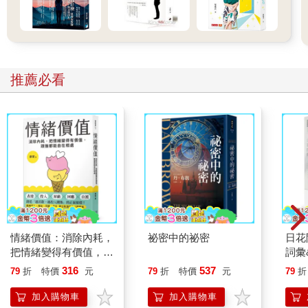
職員之間經常出現的話題，是近年來有越來越多的中國學生申請
美國的研究所，而且他們的GRE成績還超越那些以英語為母語的
申請者。這群表現優秀的中國學生正以前所未見的速度登上世界
舞台。在美國、加拿大和澳洲大學的國際學生當中，中國學生是
人數最多的一群，大約占外國學生的三分之一。英國政府的統計
推薦必看
顯示，中國留學生在英國的總人數，超過排名第二到第六名的留
學生人數總和。有些接受留學生的國家，如美國，已經緊縮移民
政策，並穩定減少發放學生簽證的數量。然而，許多中國學生即
便知道簽證名額減少這件事，卻毫不擔心，認為自己在美國學習
和以後就業的計畫不會受到阻礙。
大量的指標都顯示中國年輕菁英正一步一步主導全球經濟。他們
究竟是如何辦到的呢？像Ashley和向祖這樣有資源有優勢的學
生，如何不止在國內、而甚至在國際上嶄露頭角？這就是本書要
分析的主題：年輕菁英在面對全球競爭時，如何複製菁英地位。
這過程背後往往有一段不為人知的故事，但卻非常重要。具體來
情緒價值：消除內耗，
祕密中的祕密
日花
說，中國年輕菁英的故事，突顯從國際角度研究階級複製的必要
把情緒變得有價值，跟
詞彙
性。菁英通常被認為是在國內具有強大影響力的小團體。然而，
誰都能自在相處
316
537
79
折
特價
元
79
折
特價
元
79
折
隨著社會的相互聯繫越來越緊密，資源和人員的跨界流動也日益
頻繁。在全球化的時代，菁英遊走各大洲，居住在不同的國家，
加入購物車
加入購物車
並在他們所到之處積累人脈和財富。儘管他們的國籍不同，但菁