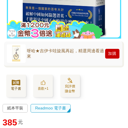
呀哈★吉伊卡哇旋風再起，精選周邊看過
加購
來
寫評價
電子書
喜歡+1
賺金幣
紙本平裝
Readmoo 電子書
385
元