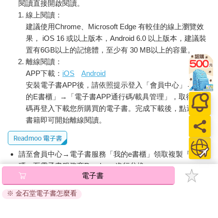
閱讀直接開啟閱讀。
時，父母幫助孩子克服一路上的種種困難，並且以孩子還未具備
線上閱讀：
的全球視野，提供後備方案。畢業後，萬一孩子的職涯發展不甚
建議使用Chrome、Microsoft Edge 有較佳的線上瀏覽效
理想，這些菁英的父母依然擔任後援的角色。
果， iOS 16 或以上版本，Android 6.0 以上版本，建議裝
就如同其他國家背景相似的學生，本研究的中國菁英學生是一群
置有6GB以上的記憶體，至少有 30 MB以上的容量。
面向全球的人。他們都必須和全球菁英人士廣結善緣，透過留
離線閱讀：
學、參加學術交流計畫，或進入國際企業上班，結交各地的菁
APP下載：
iOS
Android
英。在這群年輕的菁英當中，並非所有人都能在畢業時找到一份
薪水優渥的工作。許多人選擇進入金融界，但有一些人則對環境
安裝電子書APP後，請依照提示登入「會員中心」→「我
保護、科技或學術等領域充滿熱情。然而，即使是那些成就較低
的E書櫃」→「電子書APP通行碼/載具管理」，取得通行
的人所設想的未來，對於中國和其他地方的一般學生來說，也是
碼再登入下載您所購買的電子書。完成下載後，點選任一
很令人羨慕的未來。雖然學生在學校裡頭的表現未必決定他們未
書籍即可開始離線閱讀。
來的成就，但我會在本書接下來的章節之中說明，那些成為學神
的學生所磨練出與菁英地位複製有關的技能，因此，他們的表現
會勝過那些功課一般的同學。所以，「學神」在中學學到的技
請至會員中心→電子書服務「我的e書櫃」領取複製『兌換
能，可以說在各個社會的職場都非常實用而且無往不利。
碼』至電子書服務商Readmoo進行兌換。
二十一世紀的菁英面向國際，以西方社會的標準來看，他們可說
電子書
是非常富裕。本研究的中國年輕菁英，是中國不平等現象擴張的
退換貨須知：
原因，也是不平等現象的產物，中國是世界上貧富差距最大的國
※ 金石堂電子書怎麼看
因版權保護，您在金石堂所購買的電子書僅能以金石堂專屬
家之一。這樣的社會環境意味著風險更大，因為那些向下流動的
的閱讀軟體開啟閱讀，無法以其他閱讀器或直接下載檔案。
人有可能萬劫不復。由於中國的影響力遍及世界，在中國成為菁
依據「消費者保護法」第19條及行政院消費者保護處公告之