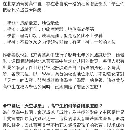
在北京的菁英高中裡，存在著自成一格的社會階級體系！學生們
把彼此分成四大階級：
．學弱：成績最差、地位最低
．學渣：成績不佳，但態度輕鬆，地位高於學弱
．學霸：極為用功，成績絕佳，但是地位比不上學神
．學神：不費吹灰之力便領先群倫，有著「神」一般的地位
作者姜以琳對北京菁英高中進行了歷時七年的民族誌研究。她發
現，這四個階層是北京菁英高中生之間共同的默契。每個人都有
所屬的階層，而且期待彼此扮演適合自己階層的角色，各歸其
所、各安其位。以「學神」為首的校園地位系統，不斷強化著對
「天才」的崇拜，與對成績墊底學生「學弱」的蔑視。這些菁英
高中生在校內學習的同時，已經開始了階級的遊戲！
◆中國版「天空城堡」，高中生如何學會階級遊戲？
為什麼高中校園，會形成以「成績」為基礎的階級？中國是世界
上貧富差距最大的國家之一，這樣的環境意味著勝者全拿，敗者
難以翻身，因此菁英父母不惜花大錢投資孩子的教育，以求保持