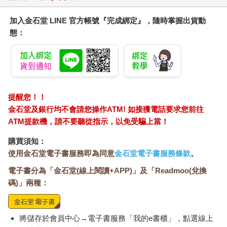
生就是那麼優秀。在日常的互動中，學神是同儕的焦點，享受老
師的寵愛和父母的溺愛。重要的是，學神的形成基本上就是菁英
加入金石堂 LINE 官方帳號『完成綁定』，隨時掌握出貨動
階級複製的過程。因為「學神」的定義是（不費吹灰之力）名列
態：
前茅，所以學神的資格取決於一流的學業表現。然而，向下流動
的威脅就在眼前，因為學神可能會隨時因考試「失常」而墜落凡
間。在這方面，來自父母幫助孩子提高成績的各種支援就非常重
要，他們的策略常常能夠創造學神，或維護學神的地位。
在本書接下來的章節，我會一一介紹我研究的這群年輕人。這些
男女學生在中學畢業時，已經具備各種重要的技能，這些技能形
提醒您！！
成了一套行為模式，有利於他們在全球社會中再次進行菁英地位
金石堂及銀行均不會請您操作ATM! 如接獲電話要求您前往
的複製。他們已經掌握並駕馭地位等級（status hierarchy），期
ATM提款機，請不要聽從指示，以免受騙上當！
待同儕和上司依照每個人不同的地位給予不同的待遇，並且當他
們遭遇有可能危及地位複製的阻礙時，會向父母尋求協助。這群
購買須知：
年輕菁英中學時期在學校和家庭的經歷，實實在在影響著他們長
使用金石堂電子書服務即為同意
金石堂電子書服務條款
。
期的發展軌跡。這群學生帶著從前在中學學到的經驗，進入美國
（和歐洲）的校園繼續磨練這些與成為菁英有關的技能。隨著他
電子書分為「金石堂(線上閱讀+APP)」及「Readmoo(兌換
們進入研究所或職場，也會應用他們在中學時期吸取的教訓。那
碼)」兩種：
些對校園內的地位體系（status system）有深入瞭解的人，能夠
制定策略，讓自己始終名列前茅，或至少避免淪為墊底。他們與
同儕和老師日常互動的技巧，之後會運用在處理職場上與同事和
將儲存於會員中心→電子書服務「我的e書櫃」，點選線上
上司的關係。家人在重要時刻也發揮關鍵作用。他們還在學校