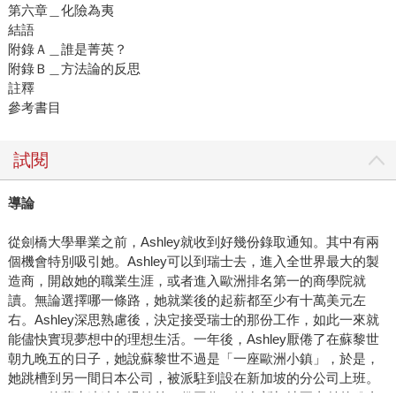
第六章＿化險為夷
結語
附錄Ａ＿誰是菁英？
附錄Ｂ＿方法論的反思
註釋
參考書目
試閱
導論
從劍橋大學畢業之前，Ashley就收到好幾份錄取通知。其中有兩
個機會特別吸引她。Ashley可以到瑞士去，進入全世界最大的製
造商，開啟她的職業生涯，或者進入歐洲排名第一的商學院就
讀。無論選擇哪一條路，她就業後的起薪都至少有十萬美元左
右。Ashley深思熟慮後，決定接受瑞士的那份工作，如此一來就
能儘快實現夢想中的理想生活。一年後，Ashley厭倦了在蘇黎世
朝九晚五的日子，她說蘇黎世不過是「一座歐洲小鎮」，於是，
她跳槽到另一間日本公司，被派駐到設在新加坡的分公司上班。