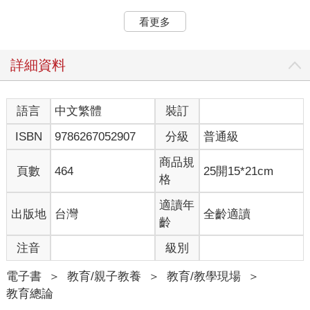
Ashley的薪水遠遠超過她前一份工作，她在新加坡要支付的稅金
也比較低，而且公司給她的福利待遇比日本總公司的同事還要優
看更多
渥。當我問她未來有何打算，Ashley把齊肩的長髮撥到一旁，雙
臂交叉抱在胸前想了想，她說自己可以留在目前的公司繼續升
遷，或是跳槽到另一家公司爭取更優渥的薪水。「要不然」，她
詳細資料
信心滿滿地笑著說，「也有可能到美國哈佛或華頓商學院讀個
MBA。」
Ashley完成劍橋大學學業的同一年，在地球的另一端，劉向祖從
語言
中文繁體
裝訂
南京大學的一流系所畢業。大四期間，劉向祖思考畢業後的出
ISBN
9786267052907
分級
普通級
路。他收到幾家公司的邀約（歸功於自己就讀的科系和產業之間
的緊密聯繫），並錄取了中國兩家頂尖大學的博士班。經過一番
商品規
考慮，劉向祖決定繼續攻讀博士學位，希望將來能夠創業。為了
頁數
464
25開15*21cm
格
累積人脈，他決定到北京讀博士，而且馬上就成為指導教授委託
研究案的重要一員。劉向祖創建自己的領英（LinkedIn）帳號後，
適讀年
出版地
台灣
全齡適讀
旋即獲得一份顧問工作，開始為一家在中國投資數十億美元的美
齡
商工作。向祖身材高大、黝黑、結實。他與大多數年輕人不同，
全身散發自信，談吐成熟穩重，有大將之風。雖然二十四歲的他
注音
級別
還是個博士生，但他的收入已經躋身中國城市收入的前百分之
十，也經常出席涉及商業機密的商務會議，或是與重要人士私下
電子書
＞
教育/親子教養
＞
教育/教學現場
＞
談話。向祖還開著一輛嶄新的黑色奧迪轎車上下學。由於渴望進
教育總論
一步瞭解國際市場，他還打算在畢業前申請到美國參加為期一年