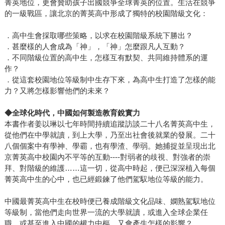
菁英地位，更會贊助孩子出國競爭全球菁英的位置。生活在競爭
的一級戰區，讓北京的菁英高中形成了獨特的校園階級文化：
．高中生會採取哪些策略，以求在校園階級系統下勝出？
．甚麼樣的人會成為「神」，「神」怎麼跟凡人互動？
．不同階級位置的高中生，怎樣互有默契、共同維持體系的運
作？
．從這套校園地位等級制中生存下來，為高中生打造了怎樣的能
力？又將怎樣影響他們的未來？
◆全球化時代，
中國如何製造教育銳實力
本書作者姜以琳以七年時間持續追蹤訪談二十八名菁英高中生，
從他們在中學就讀，到上大學，乃至出社會後就業的發展。二十
八個個案中有學神、學霸，也有學渣、學弱。她捕捉並呈現出北
京菁英高中校園內不平等的互動----對弱者的歧視、對強者的崇
拜、對階級的維護……這一切，從高中時起，便已深深植入每個
菁英高中生的心中，也已經鍛鍊了他們駕馭地位等級的能力。
中國最菁英高中生在校時便已養成階級文化品味、嫻熟駕馭地位
等級制，當他們走向世界一流的大學就讀，或進入全球企業任
職，或甚至進入中國的權力中樞，又會產生怎樣的影響？