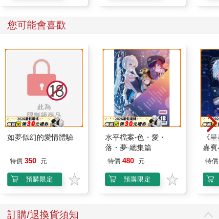
英就讀相似的大學、參加同樣的實習，並且相互提拔，建立朋友
圈。考慮這一段複雜的過程，就不再是在自己國家境內有影響力
您可能會喜歡
的小團體。反之，他們四海之內皆兄弟，追求類似的生活方式、
工作和目標，基本上不受政治或國界的限制。因此，探討中國的
年輕菁英如何加入新一代的全球菁英行列，對於地位複製的問
題，能夠帶來更多的啟發。
本書的資料來自於我長期累積的民族誌以及訪談記錄，我研究的
對象是北京社會經濟菁英階層的學生、家長以及老師。我對二十
八名菁英學生進行的追蹤調查是從他們高二和高三開始，調查時
間長達七年（二〇一二年至二〇一九年）。我記錄他們在人生重
要轉折的生命軌跡，從中學到大學畢業，再進入研究所，或者進
入中國、美國、歐洲和世界各地的職場。
我認為中國的年輕菁英之所以能夠在全球的菁英大賽中攻城掠
如夢似幻的愛情體驗
水平檔案-色・愛・
《星
地，是因為他們懂得如何成為「學神」，而所謂的學神就是表現
落・夢-總集篇
嘉賓
特別優異的學生。然而，會讀書並非學神唯一的特色。學神之所
350
480
特價
元
特價
元
特價
以「有如神一般」，在於他們可以不費吹灰之力就在學校裡高人
一等、出類拔萃，而其他學生，包括「學霸」則要在學習上孜孜
預購限定
預購限定
不倦。成為學神並不等於成為校園裡最受歡迎的學生，也不等於
顯露個人不凡的家世背景，學神也與出眾的外貌或運動長才無
關。成為學神表示學生在學校裡位於崇高的地位，同儕認為他天
訂購/退換貨須知