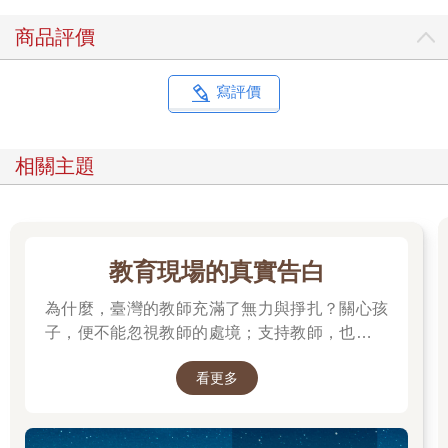
的交換計畫。
商品評價
Ashley和向祖都是新一代的全球菁英。正如許多和他們一樣的菁
英同儕，他們都畢業於世界各地的頂尖大學，躋身國際大企業，
亟欲建立自己的金融帝國。這群年輕人含著金湯匙出生，接受世
寫評價
界一流的教育、生活舒適無虞，往後也很可能過著富裕的生活。
隨著中國成為全球最大的經濟體，這群在中國出生和長大的菁英
青年引起許多關注。在電影《瘋狂亞洲富豪》（Crazy Rich
相關主題
Asians, 2018）和《公主我最大》（Ultra Rich Asian Girls, 2014-
15）等影視節目中，呈現出來的中國菁英青年形象，超乎西方觀
眾的想像。他們進入美國校園讀書，竟帶動了豪華汽車的銷量，
他們支付的學費是歐洲私立學校的重要收入來源。中國新一代菁
英深受矚目，反映全球財富正流向中國。中國已成為美國國債最
教育現場的真實告白
大的持有者，也是億萬富翁人數第二多的國家。全球四十歲以下
白手起家最富有的億萬富豪，前十名之中有四位是中國人，只有
為什麼，臺灣的教師充滿了無力與掙扎？關心孩
三位是美國人。中國買家正在收購美國和歐洲的企業，包括奇異
子，便不能忽視教師的處境；支持教師，也就是
電器（GE Appliance）和富豪汽車（Volvo）。這些買家滿手現
守護孩子的未來。
金，就算在全球經濟不景氣的時代，人們也認為就是他們炒作房
看更多
地產，才造成房市價格上揚。探討中國崛起的相關書籍越來越
多，《當中國統治世界》（When China Rules the World）等書已
成為全球暢銷書。此外，我們也經常看到「改變全球產業的中國