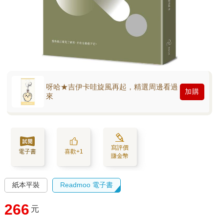
呀哈★吉伊卡哇旋風再起，精選周邊看過
加購
來
寫評價
電子書
喜歡+1
賺金幣
紙本平裝
Readmoo 電子書
266
元