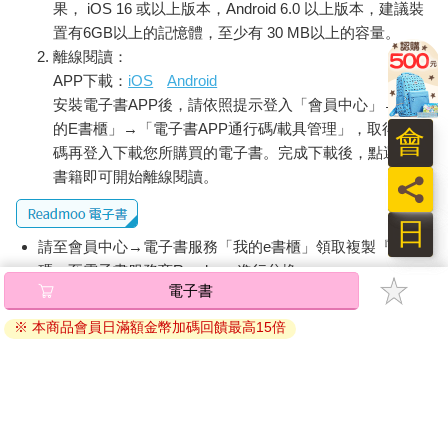
果， iOS 16 或以上版本，Android 6.0 以上版本，建議裝
置有6GB以上的記憶體，至少有 30 MB以上的容量。
離線閱讀：
APP下載：
iOS
Android
安裝電子書APP後，請依照提示登入「會員中心」→「我
的E書櫃」→「電子書APP通行碼/載具管理」，取得通行
會
碼再登入下載您所購買的電子書。完成下載後，點選任一
書籍即可開始離線閱讀。
員
日
請至會員中心→電子書服務「我的e書櫃」領取複製『兌換
碼』至電子書服務商Readmoo進行兌換。
電子書
退換貨須知：
※ 本商品會員日滿額金幣加碼回饋最高15倍
因版權保護，您在金石堂所購買的電子書僅能以金石堂專屬
的閱讀軟體開啟閱讀，無法以其他閱讀器或直接下載檔案。
依據「消費者保護法」第19條及行政院消費者保護處公告之
「通訊交易解除權合理例外情事適用準則」，非以有形媒介
提供之數位內容或一經提供即為完成之線上服務，經消費者