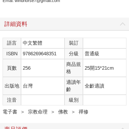
Emai: windhorse7@gmail.com
詳細資料
語言
中文繁體
裝訂
ISBN
9786269648351
分級
普通級
商品規
頁數
256
25開15*21cm
格
適讀年
出版地
台灣
全齡適讀
齡
注音
級別
電子書
＞
宗教命理
＞
佛教
＞
禪修