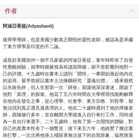
作者
阿迪亞香提
(Adyashanti)
後禪學導師，也是美國少數真正開悟的靈性老師，被認為是承繼
了東方禪學及印度的不二論。
成長於美國加州一個平凡家庭的阿迪亞香提，童年時即有了自發
性覺醒經驗，就學時雖被視為有讀寫障礙，卻不曾影響到他對一
己的評價。十九歲時在書本上讀到「開悟」一事開始激起他內在
的追尋。最早曾經以書本土法煉鋼研究「靈魂出體」，後來雖然
以失敗告終，但人生那第一次「靜坐」卻讓他深深著迷，開啟了
他對「真理」的探索。他花了五六年時間在大學裡尋找能夠解釋
在他內在發生之事，從心理學、社會學、東方宗教、到哲學，都
無法找到真正遇見過真理的人。他在二十歲時遇到了他的禪修老
師，跟隨修行多年，並在離開大學後進入自行車行工作，同時成
為一名自行車選手。二十五歲時，他有了第一次開悟的體驗，對
自己的真實本性有了一個瞥見，接下來五六年，他經歷了幾次重
病打擊，一次次將他身上殘留著無法放下的自我形象，猛然脫落