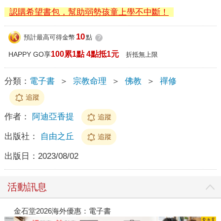
認購希望書包，幫助弱勢孩童上學不中斷！
10
預計最高可得金幣
點
?
100累1點 4點抵1元
HAPPY GO享
折抵無上限
分類：
電子書
＞
宗教命理
＞
佛教
＞
禪修
追蹤
作者：
阿迪亞香提
追蹤
出版社：
自由之丘
追蹤
出版日：
2023/08/02
活動訊息
金石堂2026海外優惠：電子書