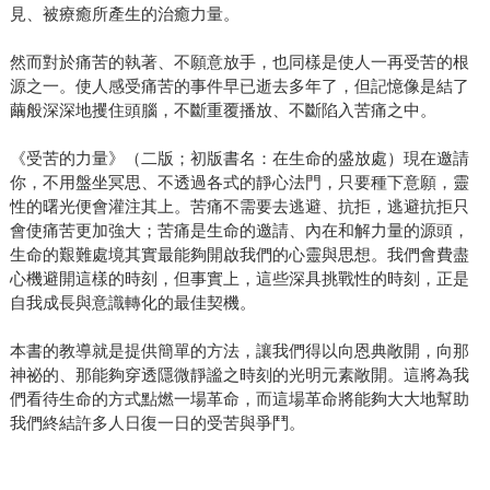
見、被療癒所產生的治癒力量。
然而對於痛苦的執著、不願意放手，也同樣是使人一再受苦的根
源之一。使人感受痛苦的事件早已逝去多年了，但記憶像是結了
繭般深深地攫住頭腦，不斷重覆播放、不斷陷入苦痛之中。
《受苦的力量》（二版；初版書名：在生命的盛放處）現在邀請
你，不用盤坐冥思、不透過各式的靜心法門，只要種下意願，靈
性的曙光便會灌注其上。苦痛不需要去逃避、抗拒，逃避抗拒只
會使痛苦更加強大；苦痛是生命的邀請、內在和解力量的源頭，
生命的艱難處境其實最能夠開啟我們的心靈與思想。我們會費盡
心機避開這樣的時刻，但事實上，這些深具挑戰性的時刻，正是
自我成長與意識轉化的最佳契機。
本書的教導就是提供簡單的方法，讓我們得以向恩典敞開，向那
神祕的、那能夠穿透隱微靜謐之時刻的光明元素敞開。這將為我
們看待生命的方式點燃一場革命，而這場革命將能夠大大地幫助
我們終結許多人日復一日的受苦與爭鬥。