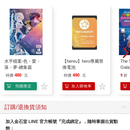
水平檔案-色・愛・
【hereu】hero專屬替
The 
落・夢-總集篇
換電池
Gala
Peac
480
490
特價
元
特價
元
9
折
Surpri
Mari
預購限定
加入購物車
Stor
訂購/退換貨須知
加入金石堂 LINE 官方帳號『完成綁定』，隨時掌握出貨動
態：