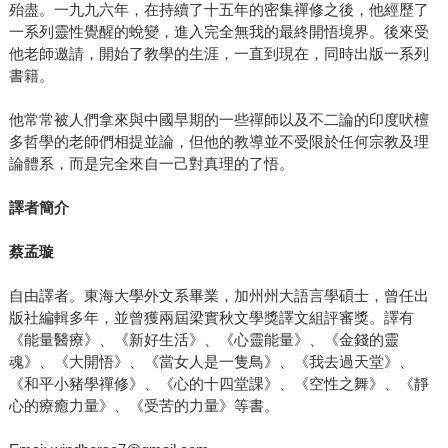
殆盡。一九九六年，在持續了十五年的密集禪修之後，他經歷了
一系列靈性覺醒的蛻變，進入完全無我的最終開悟境界。後來受
他老師邀請，開始了教學的生涯，一直到現在，同時出版一系列
書籍。
他常常被人們拿來與中國早期的一些禪師以及不二論的印度吠檀
多哲學的老師們相提並論，但他的教導並不受限於任何宗教及理
論體系，而是完全來自一己對真理的了悟。
譯者簡介
蔡孟璇
自由譯者。東海大學外文系畢業，加州州大語言學碩士，曾任出
版社編輯多年，並曾獲兩屆梁實秋文學獎譯文組評審獎。譯有
《能量醫療》、《新好生活》、《心靈能量》、《金錢的靈
魂》、《大開悟》、《當女人是一隻鳥》、《我去過天堂》、
《和平小豬學禪修》、《心的十四堂課》、《空性之舞》、《靜
心的療癒力量》、《受苦的力量》等書。