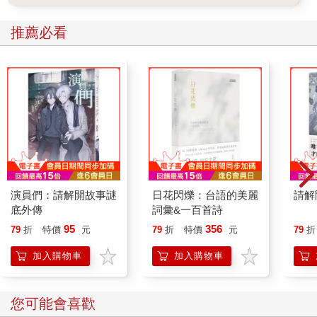
推薦必看
演員們：請解開故事謎
日花閃爍：台語的美麗
請解
底外傳
詞彙&一百首詩
95
356
79
折
特價
元
79
折
特價
元
79
折
加入購物車
加入購物車
您可能會喜歡