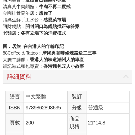
清真黃牛肉麵館：
牛肉不再二度戒
金園排骨萬年店：
想你了
張媽生鮮手工水餃：
感恩菜市場
阿財鍋貼：
開封閉口
為鍋貼找正確答案
老麵店：
各有立場下的消費模式
四．居旅
在台港人的年輪印記
88Coffee & Tattoo：
摩羯男咖啡修煉路途二三事
大膽牛腩麵：
香港人的味道
潮州人的率直
細記港式麵包專賣：
香港麵包匠人小故事
詳細資料
語言
中文繁體
裝訂
ISBN
9789862898635
分級
普通級
商品
頁數
200
21*14.8
規格