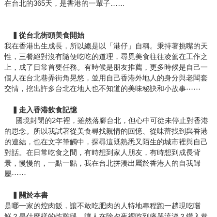
在台北的365天，是香港的一輩子……
▍從台北街頭美食開始
我在香港出生成長，所以總是以「港仔」自稱。秉持著挑嘴的天
性，三餐絕對沒有隨便吃吃的道理，尋覓美食往往凌駕在工作之
上，成了日常首要任務。有時候是朋友推薦，更多時候是自己一
個人在台北巷弄街角晃悠，並用自己香港外地人的身分與老闆套
交情，挖出許多台北在地人也不知道的美味秘訣和小故事⋯⋯
▍走入香港飲食記憶
國境封閉的2年裡，雖然落腳台北，但心中可從未停止對香港
的思念。所以我試著從美食尋找親情的回憶、從味蕾找到與香港
的連結，也在文字筆觸中，探尋這既熟悉又陌生的城市裡與自己
對話。在日常吃食之間，有時想到家人朋友，有時想到成長背
景，慢慢的，一點一點，我在台北拼湊出屬於香港人的自我歸
屬⋯⋯
▍關於本書
是哪一家的焢肉飯，讓不敢吃肥肉的人特地專程跑一趟現吃嚐
鮮？是什麼樣的炸雞腿，讓人在除夕夜裡吃到痛哭流涕？鑽入巷