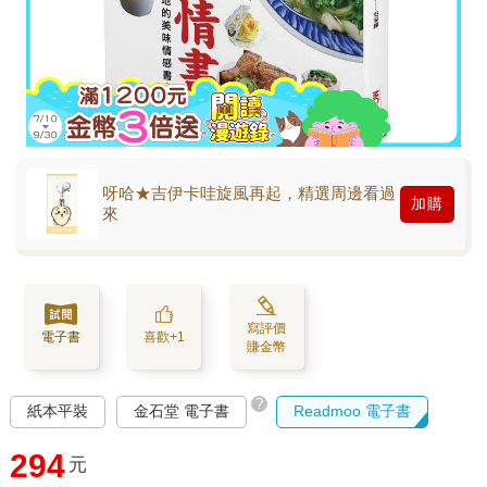
呀哈★吉伊卡哇旋風再起，精選周邊看過
加購
來
寫評價
電子書
喜歡+1
賺金幣
?
紙本平裝
金石堂 電子書
Readmoo 電子書
294
元