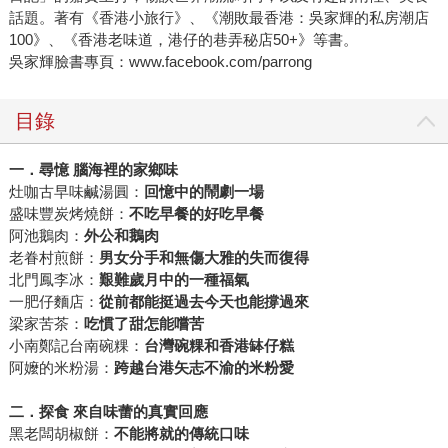
話題。著有《香港小旅行》、《潮敗最香港：吳家輝的私房潮店
100》、《香港老味道，港仔的巷弄秘店50+》等書。
吳家輝臉書專頁：www.facebook.com/parrong
目錄
一．尋憶
腦海裡的家鄉味
灶咖古早味鹹湯圓：
回憶中的鬧劇一場
盛味豐炭烤燒餅：
不吃早餐的好吃早餐
阿池鵝肉：
外公和鵝肉
老眷村煎餅：
男女分手和無傷大雅的失而復得
北門鳳李冰：
艱難歲月中的一種福氣
一肥仔麵店：
從前都能挺過去
今天也能撐過來
梁家苦茶：
吃慣了甜
怎能嚐苦
小南鄭記台南碗粿：
台灣碗粿和香港缽仔糕
阿嬤的米粉湯：
跨越台港矢志不渝的米粉愛
二．探食
來自味蕾的真實回應
黑老闆胡椒餅：
不能將就的傳統口味