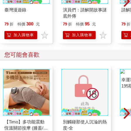
臺灣漫遊錄
演員們：請解開故事謎
請解
底外傳
300
95
79
折
特價
元
79
折
特價
元
79
折
加入購物車
加入購物車
您可能會喜歡
【Timo】多功能震動
別觸碰那使人沉淪的熱
幸運
恆溫關節按摩 (膝蓋/
度-全
195