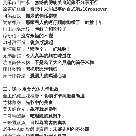
貴陽街四神湯：
無憾的傳統美食紀錄不分享不行
徐家紅豆餅：
奇想中未能成事的台式港式
Crossover
阿萬油飯：
糯米的伸延聯想
樂業麵線：
那家害人的蚵仔麵線攤
樑子一結數十年
松山市場水餃：
包餃子和吃餃子
涼粉伯：
沒有永恒的不變
91巷甜不辣：
從魚漿說起
航情麵店：
「騷嗎？」「好騷啊！」
兄弟麵館：
令人高興的麵在味道在
曉迪筒仔米糕：
不是為了大名鼎鼎的筒仔米糕
樺林乾麵：
怎樣都比泡麵強
原汁排骨湯：
愛湯人的喝湯心德
三．暖心
用食光佐人情世故
金正好純正花枝羹：
食物水準與服務態度
竹林雞肉：
光影中的美食
美天好食光：
生存就是勝利
二哥烏醋麵：
吃粗飽的意難平
三條通魷魚：
自以為饕客的奧客
老牛牛肉肉燥飯販賣所：
未審先判的不公義
梅滿美食：
愛護自己
拒絕不尊重