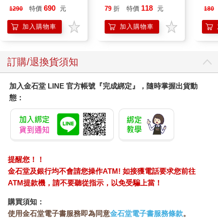
肩/手肘通用) 無線充電
690
118
特價
元
79
折
特價
元
1290
180
加熱護膝 智能震動護
膝熱敷 【單入組】
加入購物車
加入購物車
訂購/退換貨須知
加入金石堂 LINE 官方帳號『完成綁定』，隨時掌握出貨動
態：
提醒您！！
金石堂及銀行均不會請您操作ATM! 如接獲電話要求您前往
ATM提款機，請不要聽從指示，以免受騙上當！
購買須知：
使用金石堂電子書服務即為同意
金石堂電子書服務條款
。