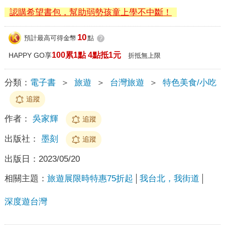
認購希望書包，幫助弱勢孩童上學不中斷！
10
預計最高可得金幣
點
?
100累1點 4點抵1元
HAPPY GO享
折抵無上限
分類：
電子書
＞
旅遊
＞
台灣旅遊
＞
特色美食/小吃
追蹤
作者：
吳家輝
追蹤
出版社：
墨刻
追蹤
出版日：
2023/05/20
相關主題：
旅遊展限時特惠75折起
我台北，我街道
深度遊台灣