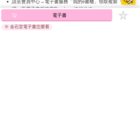
請至會員中心→電子書服務「我的e書櫃」領取複製『兌換
碼』至電子書服務商Readmoo進行兌換。
電子書
退換貨須知：
※ 金石堂電子書怎麼看
因版權保護，您在金石堂所購買的電子書僅能以金石堂專屬
的閱讀軟體開啟閱讀，無法以其他閱讀器或直接下載檔案。
依據「消費者保護法」第19條及行政院消費者保護處公告之
「通訊交易解除權合理例外情事適用準則」，非以有形媒介
提供之數位內容或一經提供即為完成之線上服務，經消費者
事先同意始提供。（如：電子書、電子雜誌、下載版軟體、
虛擬商品…等），
不受「網購服務需提供七日鑑賞期」的限
制
。為維護您的權益，建議您先使用「試閱」功能後再付款
購買。