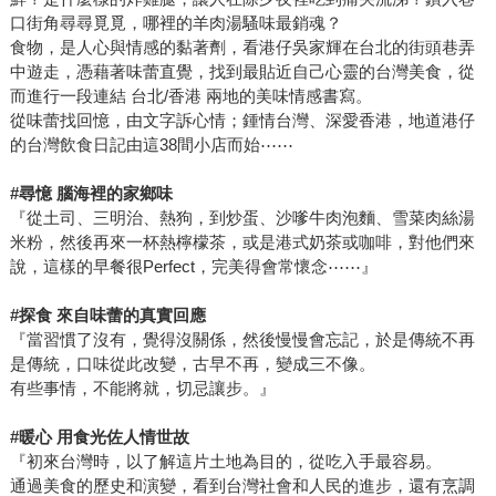
口街角尋尋覓覓，哪裡的羊肉湯騷味最銷魂？
食物，是人心與情感的黏著劑，看港仔吳家輝在台北的街頭巷弄
中遊走，憑藉著味蕾直覺，找到最貼近自己心靈的台灣美食，從
而進行一段連結 台北/香港 兩地的美味情感書寫。
從味蕾找回憶，由文字訴心情；鍾情台灣、深愛香港，地道港仔
的台灣飲食日記由這38間小店而始⋯⋯
#
尋憶 腦海裡的家鄉味
『從土司、三明治、熱狗，到炒蛋、沙嗲牛肉泡麵、雪菜肉絲湯
米粉，然後再來一杯熱檸檬茶，或是港式奶茶或咖啡，對他們來
說，這樣的早餐很Perfect，完美得會常懷念⋯⋯』
#
探食 來自味蕾的真實回應
『當習慣了沒有，覺得沒關係，然後慢慢會忘記，於是傳統不再
是傳統，口味從此改變，古早不再，變成三不像。
有些事情，不能將就，切忌讓步。』
#
暖心 用食光佐人情世故
『初來台灣時，以了解這片土地為目的，從吃入手最容易。
通過美食的歷史和演變，看到台灣社會和人民的進步，還有烹調