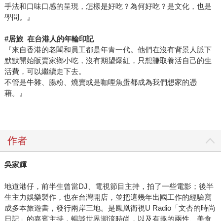
手法和口味口感的呈現，怎樣是好吃？為何好吃？是文化，也是
學問。』
#
居旅 在台港人的年輪印記
『來自香港的老闆和員工都是年青一代。他們在沒有背景人脈下
默默開始販賣家鄉小吃，沒有期望爆紅，只想賺取養活自己的生
活費，可以繼續走下去。
不管是牛雜、腸粉、燒賣或是咖哩魚蛋都成為我們想家的憑
藉。』
作者
吳家輝
地道港仔，前半生曾當DJ、電視節目主持，拍了一些電影；後半
生主力娛樂製作，也在台灣開店，並把這幾年出國工作的經驗寫
成多本旅遊書，發行兩岸三地。是鳳凰衛視U Radio「文杏的時尚
日記」的嘉賓主持，暢談世界潮流時尚，以及有趣的兩性、美食