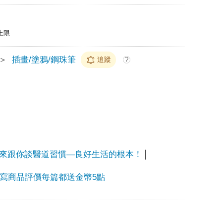
上限
＞
插畫/塗鴉/鋼珠筆
追蹤
?
來跟你談醫道習慣—良好生活的根本！
23🌝寫商品評價每篇都送金幣5點