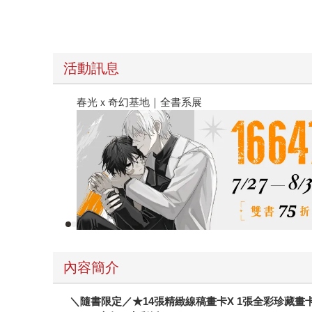
活動訊息
春光ｘ奇幻基地｜全書系展
內容簡介
＼隨書限定／★14張精緻線稿畫卡X 1張全彩珍藏畫