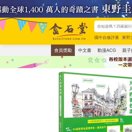
國中自修評量
東野
唯紅花綻放
奧德賽
會員獎勵
中文書
動漫ACG
親子