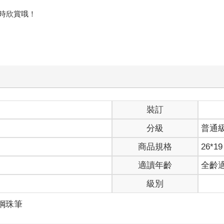
時欣賞哦！
裝訂
分級
普通
商品規格
26*19
適讀年齡
全齡
級別
/鋼珠筆