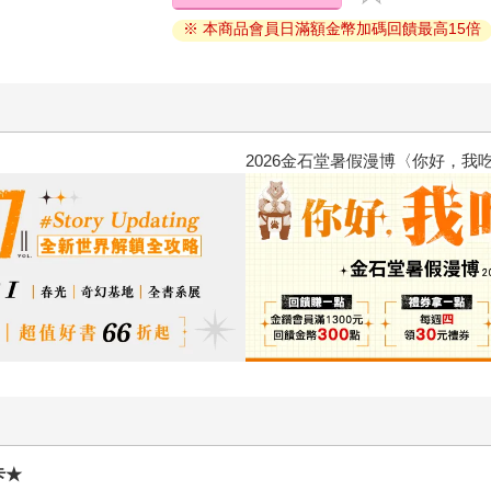
※ 本商品會員日滿額金幣加碼回饋最高15倍
2026金石堂暑假漫博〈你好，我吃
卡★