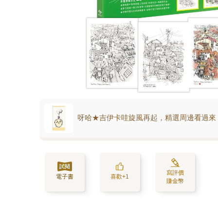
呀哈★吉伊卡哇旋風再起，精選周邊看過來
寫評價
電子書
喜歡+1
賺金幣