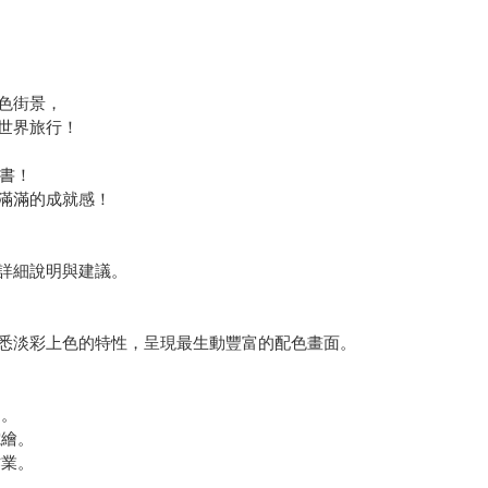
色街景，
世界旅行！
色書！
滿滿的成就感！
詳細說明與建議。
悉淡彩上色的特性，呈現最生動豐富的配色畫面。
品。
電繪。
作業。