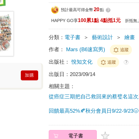
20
預計最高可得金幣
點
?
100累1點 4點抵1元
HAPPY GO享
折抵無
分類：
電子書
＞
藝術設計
＞
繪畫
作者：
Mars (B6速寫男)
追蹤
出版社：
悅知文化
追蹤
?
出版日：
2023/09/14
加購
相關主題：
從癌症三期把自己救回來的蔡璧名這次
回饋最高52%🍂秋分會員日9/22-9/
電子書