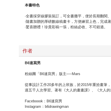
本書特色
‧全書採穿線膠裝裝訂，可全書攤平，便於長期翻閱
‧隨書加贈的厚磅數線稿畫卡，方便練習上色，完成
‧驚喜贈禮！珍貴彩稿一張，粉絲必收、不可錯過。
作者
B6
速寫男
粉絲團「B6速寫男」版主──Mars
從事設計工作20多年的上班族，於2015年重拾畫
過五千人次學習。著有《大人的畫畫課》、《大人的
Faceboook：B6速寫男
Instagram：b6drawingman