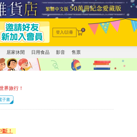
0
登入/註冊
電
居家休閒
日用食品
影音
售票
世界旅行！
 電子書
中斷！