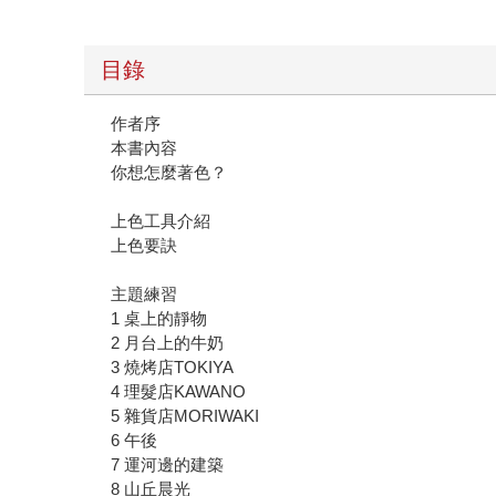
目錄
作者序
本書內容
你想怎麼著色？
上色工具介紹
上色要訣
主題練習
1 桌上的靜物
2 月台上的牛奶
3 燒烤店TOKIYA
4 理髮店KAWANO
5 雜貨店MORIWAKI
6 午後
7 運河邊的建築
8 山丘晨光