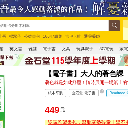
圭吾
楊双子
公益書包
16647續集
吉伊卡哇
通靈藥師
路邊攤新作
馬斯克
玩具總動員5
超慢跑
館
英文書
雜誌
電子書
文具
玩具親子
3C電玩
家
【電子書】大人的著色課
著色就是如此紓壓！隨時展開一場紙上的
?
紙本平裝
金石堂 電子書
Readmoo
449
元
認購希望書包，幫助弱勢孩童上學不