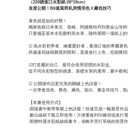
（220磅進口水彩紙‧26*19cm）
首度公開！B6速寫男私房慣用色Ｘ藏色技巧
著色就是如此紓壓！
獨家收錄日本東京、長崎、阿姆斯特丹到舊金山等特
只要備妥基本水彩顏料與水筆，隨時展開一場紙上的
☑ 為水彩初學者、繪畫愛好者，量身訂做的專屬著
跨越速寫線稿難度的限制，直接進行上色，也能獲得
☑打造屬於自己、最符合使用習慣的水彩盒。
從不同水彩類型的挑選、基礎水筆的運用，書中都有
☑ 公開讓作品更完美的關鍵上色訣竅！
一次學會混色、疊色、藏色、留白、暈染等技巧，熟
【本書使用方式】
‧跟隨書中教學掌握上色訣竅！快速完成一幅風景作
‧數位線稿下載立即使用！方便重複列印練習或進行
‧附贈特選水彩紙線稿畫卡，省略辛苦打草稿的前置