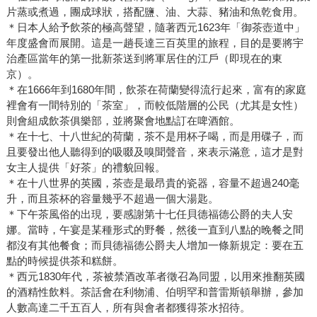
片蒸或煮過，團成球狀，搭配鹽、油、大蒜、豬油和魚乾食用。
＊日本人給予飲茶的極高聲望，隨著西元1623年「御茶壺道中」
年度盛會而展開。這是一趟長達三百英里的旅程，目的是要將宇
治產區當年的第一批新茶送到將軍居住的江戶（即現在的東
京）。
＊在1666年到1680年間，飲茶在荷蘭變得流行起來，富有的家庭
裡會有一間特別的「茶室」，而較低階層的公民（尤其是女性）
則會組成飲茶俱樂部，並將聚會地點訂在啤酒館。
＊在十七、十八世紀的荷蘭，茶不是用杯子喝，而是用碟子，而
且要發出他人聽得到的吸啜及嗅聞聲音，來表示滿意，這才是對
女主人提供「好茶」的禮貌回報。
＊在十八世界的英國，茶壺是最昂貴的瓷器，容量不超過240毫
升，而且茶杯的容量幾乎不超過一個大湯匙。
＊下午茶風俗的出現，要感謝第十七任貝德福德公爵的夫人安
娜。當時，午宴是某種形式的野餐，然後一直到八點的晚餐之間
都沒有其他餐食；而貝德福德公爵夫人增加一條新規定：要在五
點的時候提供茶和糕餅。
＊西元1830年代，茶被禁酒改革者徵召為同盟，以用來推翻英國
的酒精性飲料。茶話會在利物浦、伯明罕和普雷斯頓舉辦，參加
人數高達二千五百人，所有與會者都獲得茶水招待。