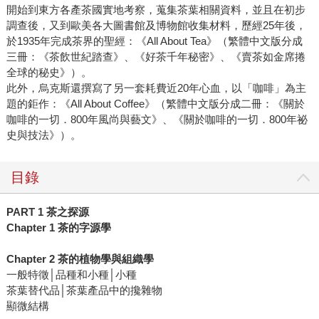
開始到東方各產茶國實地考察，蒐集茶葉相關資料，並且在初步
調查後，又到歐美各大圖書館及博物館收集材料，歷經25年後，
於1935年完成茶界的聖經：《All About Tea》（繁體中文版分成
三冊：《茶飲世紀踏查》、《好茶千年秘密》、《賣茶如金席捲
全球的秘史》）。
此外，烏克斯還撰寫了另一套耗費近20年心血，以「咖啡」為主
題的鉅作：《All About Coffee》（繁體中文版分成二冊：《關於
咖啡的一切．800年風尚與藝文》、《關於咖啡的一切．800年祕
史與技法》）。
目錄
PART 1 茶之探源
Chapter 1 茶的字源學
Chapter 2 茶的植物學與組織學
一般特徵│品種和小種│小種
茶葉替代品│茶葉產品中的攙雜物
顯微結構