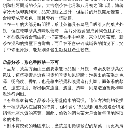
嶺和杜阿爾斯的茶葉。大吉嶺茶在七月和八月初之間出現，隨著
寒冷天候即將到來，品質也隨之提升，但葉片的外觀開始變差，
會轉變成黃褐色，而且帶有一些硬梗。
＊在一年的大部分時間裡，爪哇茶都具有烏黑且吸引人的葉片外
觀，但在乾季茶葉風味改善時， 葉片外觀會變成黃褐色且多梗。
＊有些採購者會藉由抓一把茶葉在手中輕壓，來測試乾茶葉。新
茶在溫和的擠壓下會彎曲，而且在不會破碎或斷裂的情況下，於
手中恢復原狀。老茶則會發生斷裂且產生粉塵。
◎品好茶，形色香醇缺一不可
＊品茶，茶葉方面由三個要素進行品鑑：外觀、條索及乾茶葉的
氣味，這些要素是透過視覺和嗅覺加以評斷；泡製出的茶湯之色
澤、明亮度、香氣，也是藉由視覺和嗅覺進行判斷；而茶湯的顏
色、濃重程度、溶出物質濃度、澀度、風味，則是透過視覺和味
覺進行判斷。
＊有些專家養成了品茶時使用蒸餾水的習慣。這個方法能夠發掘
出一種茶葉內在固有的特質， 但不會引導品茶師選出最適合特定
銷售地區水質的茶葉。因此，倫敦的調合茶大戶會從每個地區取
來的水樣。
＊對水質較硬的地區來說，應該選用捲纏緊密的茶葉，而更為展