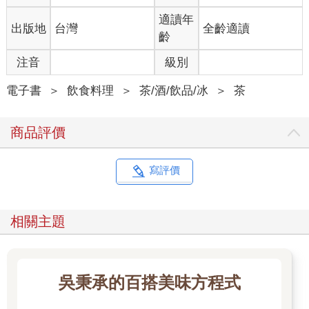
茶、原葉茶（昔稱瓷燒茶）。整體而言，日本茶葉的葉片長而
適讀年
出版地
台灣
全齡適讀
直，似蜘蛛腿。較高等級的綠茶本身有獨特的濃厚細緻風味。日
齡
本茶葉的分級如下：精選、優選、特選、優等、上等、特級、中
級、一般、粒狀茶、粉末微粒，還有細碎茶葉。
注音
級別
◎臺灣
電子書
＞
飲食料理
＞
茶/酒/飲品/冰
＞
茶
截至近期為止，臺灣生產的茶葉有兩種：半發酵烏龍茶、包種
茶。然而，即便每年有大約318萬公斤帶花香味的包種茶，被運往
商品評價
緬甸、荷屬東印度、海峽殖民地， 還有太平洋群島，消費市場中
最知名的還是烏龍茶。
臺灣烏龍茶的茶葉是綠褐色，茶湯以帶有自然的水果風味而聞
寫評價
名。烏龍茶可分為春茶、夏茶、六月白（第二次夏茶）、秋茶和
冬茶。通常夏茶和六月白被認為品質最佳。
相關主題
◎印度
是全球最大的茶葉出口國，出產紅茶和綠茶，不過紅茶的生產量
遙遙領先， 占總生產量的98% 到99%。茶葉名稱由茶樹生長地區
的名稱而定，也會以生長的茶園或莊園命名。印度主要的商業用
吳秉承的百搭美味方程式
茶葉有：阿薩姆茶、察查茶（Cachars）、錫爾赫特茶
（Sylhets）、杜阿爾斯茶（Dooars）、特萊茶（Terais），以及