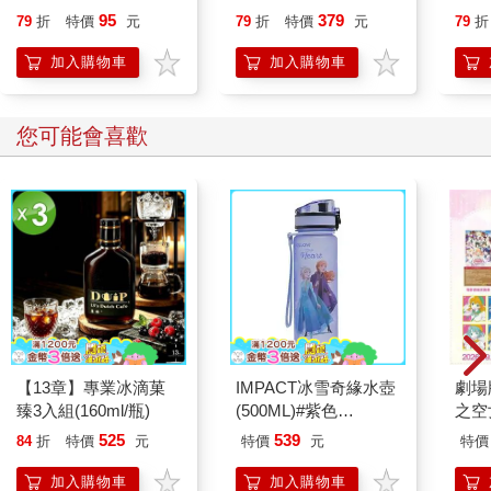
恭談以心轉境的適齡漫
1. 玉露茶：或稱「珠露」，有日本製作的最佳茶葉之稱；以遮蔭
95
379
79
折
特價
元
79
折
特價
元
79
折
想
法種植，這會使單寧的含量減少，並增加咖啡因的含量，同時還
加入購物車
加入購物車
能使茶葉的顏色鮮亮、風味變甜。
2. 點茶：即茶道用茶，和玉露茶一樣， 在茶園中會被遮蔭種植，
但製作方法是不揉捻便直接進行乾燥，接著研磨成粉。
您可能會喜歡
3. 煎茶：普遍常見的茶葉，由幼嫩的葉片製成，並經過充分揉
捻。這是國內消費和外銷皆很受歡迎的茶葉種類。
4. 番茶：是一種粗糙的茶葉，由較粗劣的葉片特製而成，或是在
替煎茶進行二次殺菁的過程中，從生茶葉中分離出來的部分所製
成。
煎茶通常會外銷出口，可進一步分類為：
a. 釜炒茶：於鐵鍋中二次殺菁。釜炒茶的生茶葉會經過充分揉
捻，而且有一點蜷曲。
b. 竹筐焙茶：在竹筐中進行二次殺菁。竹筐焙茶的茶葉是長葉類
型，最高等級的茶葉是針狀的。竹筐焙茶的生茶葉會經過充分揉
捻，型態筆直修長。
【13章】專業冰滴菓
IMPACT冰雪奇緣水壺
劇場版
c. 原葉茶：屬於中等類型。供本地消費使用。
臻3入組(160ml/瓶)
(500ML)#紫色
之空
d. 玉綠茶：或稱「捲葉茶」，茶葉的型態相當蜷曲。
IMDSB01PL
樂部 
525
539
84
折
特價
元
特價
元
特價
Par
加入購物車
加入購物車