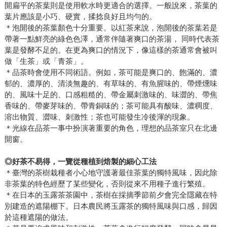
開扁平的茶葉則是使用軟水時更適合的選擇。一般說來，茶葉的
葉片應該是小巧、硬實，揉捻良好且均勻的。
＊泡開後的茶葉顏色十分重要。以紅茶來說，泡開後的茶葉若是
帶著一點鮮亮的綠色色澤，通常伴隨著爽口的茶湯， 同時代表茶
葉是發酵不足的。在更為爽口的情況下，像這樣的茶通常會被叫
做「生茶」或「青茶」。
＊品茶時會使用不同術語。例如，茶可能是爽口的、飽滿的、濃
郁的、濃厚的、清淡無趣的、有草味的、有魚腥味的、帶煙燻味
的、風味十足的、口感粗糙的、帶金屬刺激味的、味澀的、帶焦
香味的、帶麥芽味的、帶青銅味的；茶可能具有酸味、濃稠度、
溶出物質、澀味、刺激性；茶也可能發生冷後渾的現象。
＊光線在品茶一事中扮演著重要的角色，理想的品茶室只在北邊
開窗。
◎好茶不易得，一覽從種植到焙製的細心工法
＊臺灣的茶樹栽種者小心地守護著最佳茶葉的獨特風味，因此除
非茶葉的特色經歷了某些變化，否則從來不用種子進行繁殖。
＊在日本的玉露茶茶園中，茶樹在採摘季節前夕會完全隱藏在特
別建造的遮陽棚下。日本農民將玉露茶的獨特風味與口感，歸因
於這種遮陽的做法。