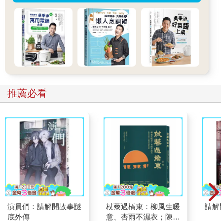
當植株生長滿三年後，就可以開始採摘，不過採摘作業通常會匆
促進行，這是由於與其他農作物相關的任務壓力而導致的。
定期採摘的次數有三次，而第四次採摘更像是後期的清理，而非
常規採收。
第一次採摘的茶被叫做「首春茶」，採摘時間最早可以從四月十
五日纖細的葉芽出現，葉簇被白色絨毛覆蓋的時候開始。這一次
採摘能獲得的量很少，但品質上乘，而且能生產出最好的茶葉。
下一次採摘被稱為「二春茶」，通常會在農曆四月底至五月初進
行採摘，對應陽曆的六月初，此時的枝條長滿葉片，能收獲最大
推薦必看
量的茶葉。
第三次採摘的「三春茶」，會在第二次採摘後一個月進行，此時
枝條會再次被察看並採摘乾淨，採得的葉片會被製成種類最一般
的茶葉。
第四次採集的是「秋露茶」，只有老的、粗劣的葉片。第三次和
第四次採摘的葉片不會用於外銷茶葉的加工；這些茶葉是專門用
來供應國內消費的。
◆日本茶業的分類
演員們：請解開故事謎
杖藜過橋東：柳風生暖
請解
除了少量的紅茶之外，日本生產的所有茶葉都是綠茶，可分為下
底外傳
意、杏雨不濕衣；陳亮
列四個種類或說樣式：