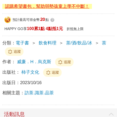
認購希望書包，幫助弱勢孩童上學不中斷！
20
預計最高可得金幣
點
?
100累1點 4點抵1元
HAPPY GO享
折抵無上限
分類：
電子書
＞
飲食料理
＞
茶/酒/飲品/冰
＞
茶
追蹤
作者：
威廉．H．烏克斯
追蹤
出版社：
柿子文化
追蹤
出版日：
2023/10/16
相關主題：
訪茶.識茶.品茶
活動訊息