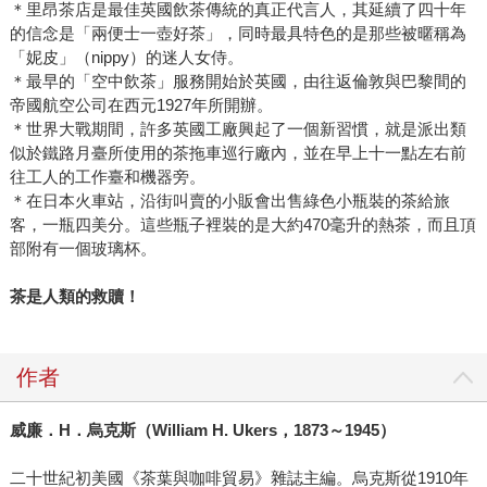
＊里昂茶店是最佳英國飲茶傳統的真正代言人，其延續了四十年
的信念是「兩便士一壺好茶」，同時最具特色的是那些被暱稱為
「妮皮」（nippy）的迷人女侍。
＊最早的「空中飲茶」服務開始於英國，由往返倫敦與巴黎間的
帝國航空公司在西元1927年所開辦。
＊世界大戰期間，許多英國工廠興起了一個新習慣，就是派出類
似於鐵路月臺所使用的茶拖車巡行廠內，並在早上十一點左右前
往工人的工作臺和機器旁。
＊在日本火車站，沿街叫賣的小販會出售綠色小瓶裝的茶給旅
客，一瓶四美分。這些瓶子裡裝的是大約470毫升的熱茶，而且頂
部附有一個玻璃杯。
茶是人類的救贖！
作者
威廉．H．烏克斯（William H. Ukers，1873～1945）
二十世紀初美國《茶葉與咖啡貿易》雜誌主編。烏克斯從1910年