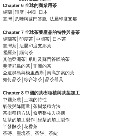
Chapter 6 全球的商業用茶
錫蘭│印度│中國│日本
臺灣│爪哇與蘇門答臘│法屬印度支那
Chapter 7 全球茶葉產品的特性與品茶
錫蘭茶│印度茶│中國茶│日本茶
臺灣茶│法屬印度支那茶
暹羅茶│緬甸茶
其他亞洲茶│爪哇及蘇門答臘的茶
斐濟群島的茶│非洲的茶
亞速群島與模里西斯│南高加索的茶
如何品茶│綜合冰茶│品茶器具
Chapter 8 中國的茶樹種植與茶葉加工
中國茶農│土壤的特性
氣候與降雨量│茶樹繁殖方法
茶樹種植方法│修剪整枝與採摘
紅茶的加工製作│綠茶的加工製作
半發酵茶│花香茶
茶磚、壓塊茶、茶餅、茶錠