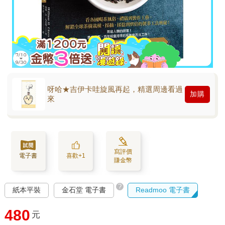
呀哈★吉伊卡哇旋風再起，精選周邊看過
加購
來
寫評價
電子書
喜歡+1
賺金幣
?
紙本平裝
金石堂 電子書
Readmoo 電子書
480
元