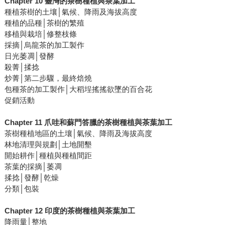
Chapter 10 臺灣的茶樹種植與茶葉加工
種植茶樹的土壤│氣候、降雨及海拔高度
種植的品種│茶樹的繁殖
移植與栽培│修整枝條
採摘│烏龍茶的加工製作
日光萎凋│發酵
殺菁│揉捻
炒菁│第二步驟，最終焙燒
包種茶的加工製作│大稻埕搖搖欲墜的百合花
促銷活動
Chapter 11 爪哇和蘇門答臘的茶樹種植與茶葉加工
茶樹種植地區的土壤│氣候、降雨及海拔高度
林地清理與規劃│土地開墾
開始耕作│種植與種植間距
茶葉的採摘│萎凋
揉捻│發酵│乾燥
分類│包裝
Chapter 12 印度的茶樹種植與茶葉加工
降雨量│整地