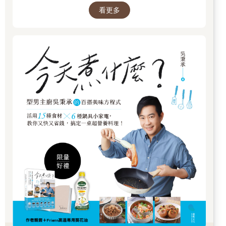
北印度的大吉嶺茶和南印度的特拉凡哥爾茶（Travancores）與卡
看更多
南德文斯茶（Kanan Devans）。
通常乾燥茶葉的色澤會呈現黑到棕色，茶湯濃郁、味道濃厚，並
帶有麥芽味。大吉嶺茶有著強烈的香氣，在風味和價格方面等級
最高。
◎錫蘭
主要出產紅茶，也就是發酵的茶。錫蘭茶被分為高地茶、中段
茶、低地茶；高地茶產自島嶼內部的丘陵地帶，特別以其強勁的
口感及細緻的風味著稱；中段茶則是經過揉捻的茶葉，茶湯醇厚
美味；低地茶的黑色茶葉也經過揉捻，但滋味平淡，茶湯醇厚卻
欠缺風味。
◆中國茶葉的採摘
中國農人認為，讓精心照料的茶樹灌木生長超過約90公分高是不
好的，因為這樣會不方便採摘。當幼苗長到約30公分高的時候，
它們會被「剪頂」，也就是說，用手掐掉新生幼苗的樹冠，以控
制中央部分的生長，並讓灌木往旁邊延伸。在茶樹生長期的頭一
年，必須這樣處理三或四次。