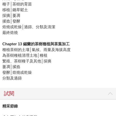
種子│茶樹的育苗
移植│鋤草鬆土
採摘│萎凋
揉捻│發酵
焙燒或乾燥│過篩、分類及清潔
最終焙燒
Chapter 13 錫蘭的茶樹種植與茶葉加工
種植茶樹的土壤│氣候、雨量及海拔高度
為茶樹種植清理土地│種植
繁殖、茶樹種子及其他│採摘
萎凋│揉捻
發酵│焙燒或乾燥
分類及過篩
試閱
精采節錄