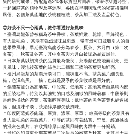
集的研究成果，搭配超過240張珍貴照片圖表，帶著你穿越時空，
一起回顧茶的植物學及字源學、各國在早期與現代的喝茶禮儀與
風俗、各個茶葉產地的茶樹種植法、茶葉加工法及產品特色。
◎好茶不只一心兩葉，教你看透好茶風味
＊臺灣烏龍茶曾被稱為茶中香檳，茶葉鮮嫩、乾燥、呈綠褐色，
有大量毛尖， 茶湯有強烈澀味且刺激，帶有最可口並吸引人的自
然果香風味。早期臺灣烏龍茶分為春茶、夏茶、六月白（第二次
夏茶）、秋茶及冬茶，其中夏茶與六月白被認為品質最佳。
＊日本茶葉以初摘茶的品質最為優良，茶湯顏色較淺而明亮、更
具風味，浸泡後茶葉的綠色比二摘和三摘的茶葉更加鮮亮。
＊福州烏龍茶的茶湯清淡可口，濃稠度不高。茶葉葉片細長粗
糙，色澤烏黑。二摘，也就是夏季的茶葉收成是最好的。
＊錫蘭茶被分為高地茶、中段茶、低地茶；高地茶產自島嶼內部
的丘陵地帶，特別以其強勁的口感及細緻的風味著稱；中段茶則
是經過揉捻的茶葉，茶湯醇厚美味；低地茶的黑色茶葉也經過揉
捻，但滋味平淡，茶湯醇厚卻欠缺風味。
＊印度阿薩姆茶飽滿、厚實、濃厚、厚重； 較高等級的茶葉具有
含大量毛尖的美觀葉片。中等的茶則有著結實、堅硬、經過揉捻
的淺灰色葉片，在欣賞醇厚口感與風味的客群中十分暢銷。
＊最好的印度東北部茶葉是二次生長的嫩芽及秋茶，尤其是大吉