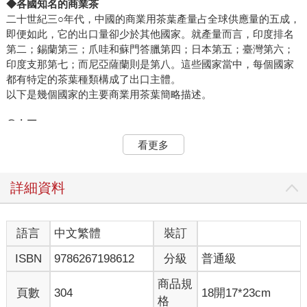
◆各國知名的商業茶
二十世紀三○年代，中國的商業用茶葉產量占全球供應量的五成，
即便如此，它的出口量卻少於其他國家。就產量而言，印度排名
第二；錫蘭第三；爪哇和蘇門答臘第四；日本第五；臺灣第六；
印度支那第七；而尼亞薩蘭則是第八。這些國家當中，每個國家
都有特定的茶葉種類構成了出口主體。
以下是幾個國家的主要商業用茶葉簡略描述。
◎中國
出產紅茶、綠茶及烏龍茶。華北的工夫茶是最知名的紅茶，茶湯
看更多
口感強勁濃郁且香氣十足。華南的工夫茶，也就是紅葉，其茶湯
清澈明亮。此外，產自華北寧州和祈門地區的茶，還有華南政
和、白琳，以及坦洋地區的茶，通常都深受茶葉消費者的喜愛。
詳細資料
中國綠茶分為平水、湖州和鄉村綠茶，最後一種茶葉名稱所指
的，是生長在平水和湖州兩個城鎮周圍以外的所有綠茶。綠茶是
以下列類型或製作方法分類：雨前、熙春茶、珠茶、皇家綠茶。
語言
中文繁體
裝訂
中國的半發酵茶以「福州烏龍茶」的名稱在市場上銷售，而且一
ISBN
9786267198612
分級
普通級
般說來比臺灣烏龍茶遜色。
商品規
◎日本
頁數
304
18開17*23cm
格
出產的大多是綠茶。茶葉的製作有三種類型：釜炒茶、竹筐焙