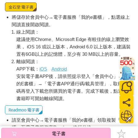
採摘季節期間，某些情況下會在田間為工人供應飲食，假如早早
便開始工作的話，供應飲食的次數會多達一日五次。不過在一般
情況下，工人都會回家吃飯。
將儲存於會員中心→電子書服務「我的e書櫃」，點選線上
穿著燈籠褲的中國姑娘所戴的奇特頭飾，為茶園增添了有趣的特
閱讀直接開啟閱讀。
色，她們的黑色頭巾從竹笠的尖頂拖曳向下，綁在下頷處，保護
線上閱讀：
頸部免受熱帶驕陽的強烈光線所傷害；妝點景色的還有稻田中顏
建議使用Chrome、Microsoft Edge 有較佳的線上瀏覽效
色雪白的鷺鷥，說來奇怪，這些鷺鷥的翅膀上似乎形成了咖啡色
果， iOS 16 或以上版本，Android 6.0 以上版本，建議裝
的斑點記號， 牠們拋棄了自己原本在稻田中的使命， 轉而負起在
置有6GB以上的記憶體，至少有 30 MB以上的容量。
茶樹灌木間站崗的職責。
離線閱讀：
APP下載：
iOS
Android
◆大稻埕搖曳的百合花
安裝電子書APP後，請依照提示登入「會員中心」→「我
「大稻埕搖曳的百合花」是用來形容從事茶葉焙燒，還有在臺灣
的E書櫃」→「電子書APP通行碼/載具管理」，取得通行
的大中央茶葉市場分類貨棧中工作的中國姑娘。她們在炎夏季節
碼再登入下載您所購買的電子書。完成下載後，點選任一
上工的路途中成群結隊，充滿歡聲笑語，完全是大稻埕最美麗的
書籍即可開始離線閱讀。
景象之一。除了纏足之外，T．菲立普．泰瑞（T. Philip Terry）對
早期這些姑娘的描述如下：
她們青澀鮮嫩的臉龐塗抹著白粉與胭脂，墨黑色的頭髮在頭側梳
請至會員中心→電子書服務「我的e書櫃」領取複製『兌換
成光亮的髮髻，並插上一枝茉莉或盛開的玉蘭花做為裝飾，她們
碼』至電子書服務商Readmoo進行兌換。
豐滿的面容與閃閃發光的黑色眼睛，散發出撩人的魅力，她們歡
電子書
快地前行，為城市增添一道別緻又有趣的音符。
退換貨須知：