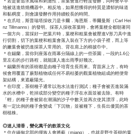
＊若是要追求風味和刺激性，茶葉會進行輕度發酵，同時會早早
地被送進焙燒機器中。相反地，如果想獲得的特質是濃郁的味道
和黏稠度，則會讓發酵作用持續較長的時間。
＊在爪哇，斯普瑞塔採收刀是卡爾．海恩斯．蒂爾曼斯（Carl Hei
nz Tillmanns）的發明。採茶人採收茶葉時，會將葉梗全都朝著同
一個方向，當採好一把葉片時，葉梗和粗葉會被壓進V形刀具中進
行切割，切下的葉梗和粗葉會落入裝在下方的小袋子裡，而上等
的嫩葉會被扔進採茶人常用的、背在肩上的棉披巾中。
＊在錫蘭，當你到座落在雨幕分隔線上的一些茶園，一段約1.6公
里左右的步行路程，就能讓人進出雨季好幾次。
＊錫蘭所有的茶樹都是由種子培育生長而來。育苗床上方，有時
候會用覆蓋了蕨類植物或任何不易枯萎的觀葉植物組成的輕便骨
架結構，來遮蔽陽光。
＊在印度，茶樹種子通常以泡水法進行測試；種子會被丟進裝滿
水的水槽中，乾掉或部分變空的種子浮在水面並被去除。有時
「輕」的種子會被留在潮濕的沙子中數天並再次使其漂浮，此時
有一定比例的種子會變成「下沉物」並被種下，生長出優質的茶
樹植株。
◎迷人清香，變化萬千的飲茶文化
＊住在緬甸北部的撣族人會將藐（miang），也就是野生茶樹的葉