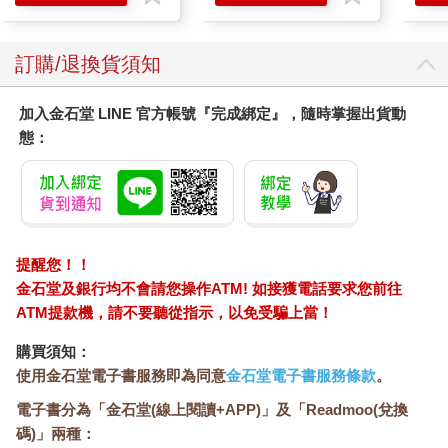
◆近百年前的臺灣茶產業
烏龍種是臺灣最廣泛種植的茶種， 合計約可達總產量的半數。重
要性居次的是黃柑種。
訂購/退換貨須知
以下是烏龍種與黃柑種以外，所種植的三十種不同茶樹裡的主要
品種：白毛猴茶、時茶、枝蘭、紅心等。
加入金石堂 LINE 官方帳號『完成綁定』，隨時掌握出貨動
大約四成五的收成是在四月和五月採收；三成五是在夏季，包括
態：
六月到八月這段時間所收穫的；而剩餘的兩成則在秋季採收。春
茶具有優良的風味和香氣。夏茶有優良的風味和型態，加上更為
厚重的黏稠感。秋茶擁有優良的型態， 但茶湯不像夏茶那般厚
重。
對臺灣的農人來說，茶樹的種植完全是在一般農耕工作中附帶進
行的。農人會擁有一小塊到幾公頃不等的茶樹， 對收穫來說，被
提醒您！！
當作是機緣湊巧的貢獻， 與稻米、番薯等其他作物一同種植。在
金石堂及銀行均不會請您操作ATM! 如接獲電話要求您前往
臺地區域，一般農地所占的面積較大， 而且其中用於種植茶樹的
ATM提款機，請不要聽從指示，以免受騙上當！
田地比例較高； 但即使在此處，茶樹種植也完全是家族事業，難
以進行任何成本調查。
購買須知：
中間人四處走動，並向製茶人購買茶葉，隨後再將茶葉賣給本地
使用金石堂電子書服務即為同意
金石堂電子書服務條款
。
商人；因此茶葉在中間人之間轉手，直到最後散裝茶葉都被收集
並包裝為止。在最忙碌的時期，茶園工作量超過家族負荷之際，
電子書分為「金石堂(線上閱讀+APP)」及「Readmoo(兌換
偶爾會雇用幫工，但這並非常態。
碼)」兩種：