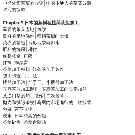
中國外銷茶葉的分級│中國本地人的茶葉分類
政府的協助
Chapter 9 日本的茶樹種植與茶葉加工
重要的茶葉產地│氣候
良好的當地條件│種植茶樹的土壤
茶樹的繁殖│地形地貌與排水
肥料的施用│耕作
修整枝條│遮蔭
採摘│病蟲害
茶葉加工種類│紅茶的加工製作
加工步驟│手工法
機器加工法│半手工、半機器加工法
玉露茶的加工製作│玉露茶加工的電氣加熱
茶道用茶的加工製作│二次殺菁
拋光和挑除茶梗│為國內市場進行的二次殺菁
包裝│茶萃取物
成本│日本茶葉的分類
茶葉協會│茶葉實驗站