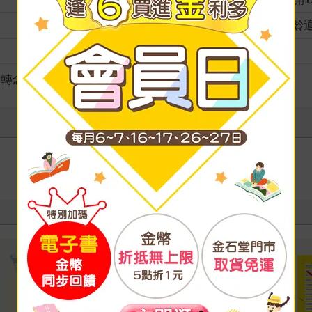
適讀年齡
全齡
級別
／轉念
寫評價