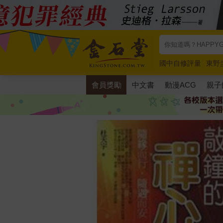
國中自修評量
東野
唯紅花綻放
奧德賽
會員獎勵
中文書
動漫ACG
親子