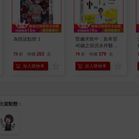
為怪談點燈 1
腎臟求救中：真希望
40歲之前洪永祥醫師
就告訴我這些事
253
379
79
折
特價
元
79
折
特價
元
加入購物車
加入購物車
握出貨動態：