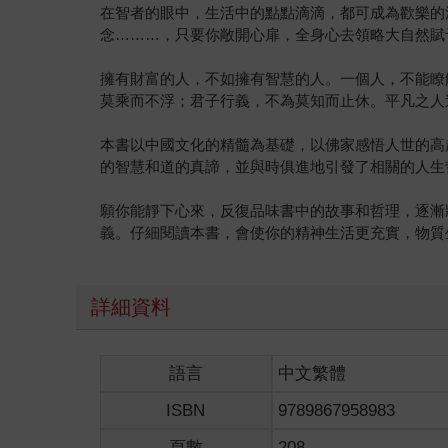
在智者的眼中，生活中的點點滴滴，都可成為歡樂的
念………，只要你敞開心扉，全身心去領略大自然賦
擁有財富的人，不如擁有智慧的人。一個人，不能瞭
莫乘而不浮；君子行義，不為莫知而止休。平凡之人
本書以中國文化的精髓為基礎，以佛家感悟人世的高
的智慧和道的真諦，並與時俱進地引發了相關的人生
願你能靜下心來，反復品味書中的故事和哲理，逐漸
義。仔細閱讀本書，會使你的精神生活更充實，物質
詳細資料
語言
中文繁體
ISBN
9789867958983
頁數
208